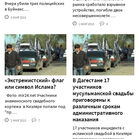
Вчера убили трех полицейских
рынка сработало взрывное
в Буйнакс......
устройство, погибли двое
несовершеннолетн......
3 МАЯ'2013
1 МАЯ'2013
4
«Экстремистский» флаг
В Дагестане 17
или символ Ислама?
участников
мусульманской свадьбы
Фото: mir24.net Участники
приговорены к
знаменосного свадебного
различным срокам
кортежа в Кизляре попали под
"пр......
административного
наказания
1 МАЯ'2013
7
17 участников инцидента с
исламской свадьбой в Кизляре
приговорены к различным