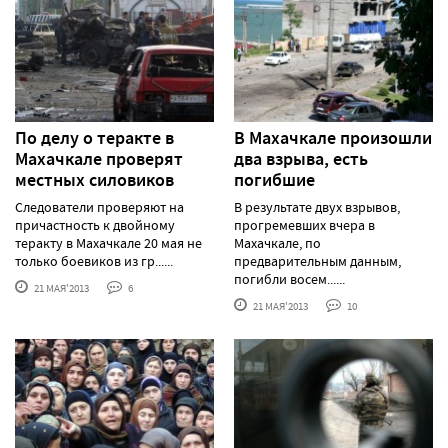
По делу о теракте в
В Махачкале произошли
Махачкале проверят
два взрыва, есть
местных силовиков
погибшие
Следователи проверяют на
В результате двух взрывов,
причастность к двойному
прогремевших вчера в
теракту в Махачкале 20 мая не
Махачкале, по
только боевиков из гр......
предварительным данным,
погибли восем......
21 МАЯ'2013
6
21 МАЯ'2013
10