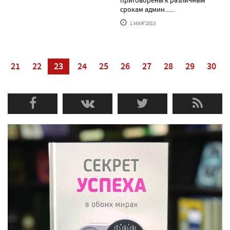
срокам админ......
1 МАЯ'2013
21
22
23
24
25
26
27
28
29
30