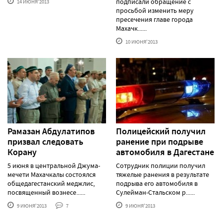
подписали обращение с
14 ИЮНЯ'2013
просьбой изменить меру
пресечения главе города
Махачк......
10 ИЮНЯ'2013
Рамазан Абдулатипов
Полицейский получил
призвал следовать
ранение при подрыве
Корану
автомобиля в Дагестане
5 июня в центральной Джума-
Сотрудник полиции получил
мечети Махачкалы состоялся
тяжелые ранения в результате
общедагестанский меджлис,
подрыва его автомобиля в
посвященный вознесе......
Сулейман-Стальском р......
9 ИЮНЯ'2013
7
9 ИЮНЯ'2013