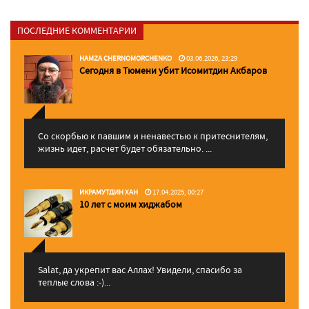
ПОСЛЕДНИЕ КОММЕНТАРИИ
HAMZA CHERNOMORCHENKO
03.06.2026, 23:29
Сегодня в Тюмени убит Исомитдин Акбаров
Со скорбью к павшим и ненавестью к притеснителям,
жизнь идет, расчет будет обязательно. ...
ИКРАМУТДИН ХАН
17.04.2025, 00:27
10 лет с моим хиджабом
Salat, да укрепит вас Аллаx! Увидели, спасибо за
теплые слова :-)...