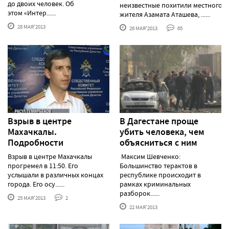
до двоих человек. Об
неизвестные похитили местного
этом «Интер......
жителя Азамата Аташева, ......
28 МАЯ'2013
26 МАЯ'2013
65
Взрыв в центре
В Дагестане проще
Махачкалы.
убить человека, чем
Подробности
объясниться с ним
Взрыв в центре Махачкалы
Максим Шевченко:
прогремел в 11:50. Его
Большинство терактов в
услышали в различных концах
республике происходит в
города. Его осу......
рамках криминальных
разборок......
25 МАЯ'2013
2
22 МАЯ'2013