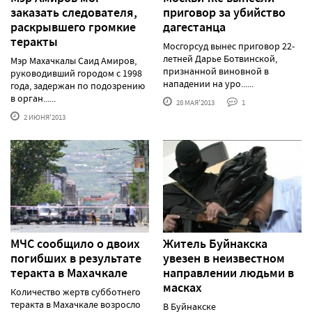
заказать следователя,
приговор за убийство
раскрывшего громкие
дагестанца
теракты
Мосгорсуд вынес приговор 22-
летней Дарье Ботвинской,
Мэр Махачкалы Саид Амиров,
признанной виновной в
руководивший городом с 1998
нападении на уро......
года, задержан по подозрению
в орган......
28 МАЯ'2013
1
2 ИЮНЯ'2013
МЧС сообщило о двоих
Житель Буйнакска
погибших в результате
увезен в неизвестном
теракта в Махачкале
направлении людьми в
масках
Количество жертв субботнего
теракта в Махачкале возросло
В Буйнакске