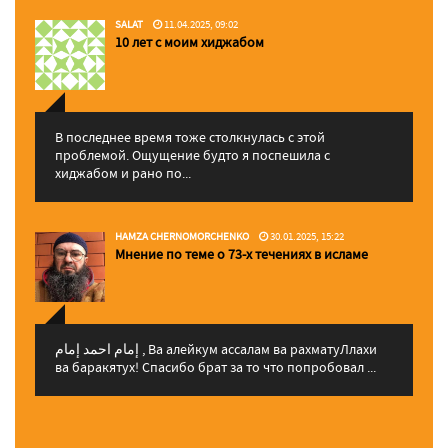
SALAT
11.04.2025, 09:02
10 лет с моим хиджабом
В последнее время тоже столкнулась с этой
проблемой. Ощущение будто я поспешила с
хиджабом и рано по...
HAMZA CHERNOMORCHENKO
30.01.2025, 15:22
Мнение по теме о 73-х течениях в исламе
إمام احمد إمام , Ва алейкум ассалам ва рахматуЛлахи
ва баракятух! Спасибо брат за то что попробовал ...