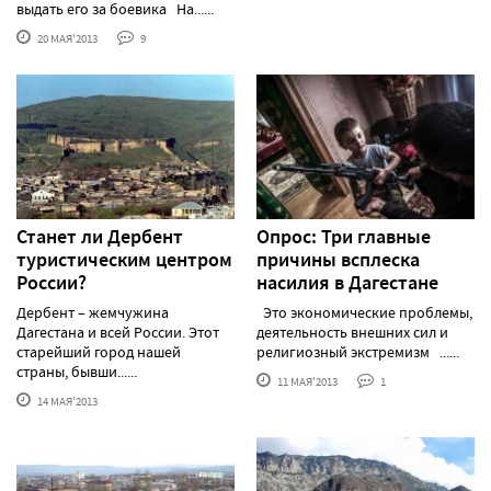
выдать его за боевика На......
20 МАЯ'2013
9
Станет ли Дербент
Опрос: Три главные
туристическим центром
причины всплеска
России?
насилия в Дагестане
Дербент – жемчужина
Это экономические проблемы,
Дагестана и всей России. Этот
деятельность внешних сил и
старейший город нашей
религиозный экстремизм ......
страны, бывши......
11 МАЯ'2013
1
14 МАЯ'2013