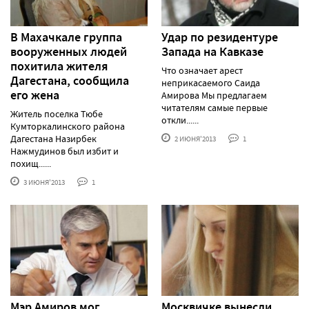
В Махачкале группа
Удар по резидентуре
вооруженных людей
Запада на Кавказе
похитила жителя
Что означает арест
Дагестана, сообщила
неприкасаемого Саида
его жена
Амирова Мы предлагаем
читателям самые первые
Житель поселка Тюбе
откли......
Кумторкалинского района
Дагестана Назирбек
2 ИЮНЯ'2013
1
Нажмудинов был избит и
похищ......
3 ИЮНЯ'2013
1
Мэр Амиров мог
Москвичке вынесли