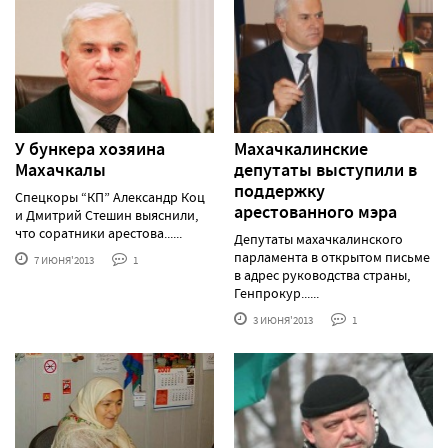
У бункера хозяина
Махачкалинские
Махачкалы
депутаты выступили в
поддержку
Спецкоры “КП” Александр Коц
арестованного мэра
и Дмитрий Стешин выяснили,
что соратники арестова......
Депутаты махачкалинского
парламента в открытом письме
7 ИЮНЯ'2013
1
в адрес руководства страны,
Генпрокур......
3 ИЮНЯ'2013
1