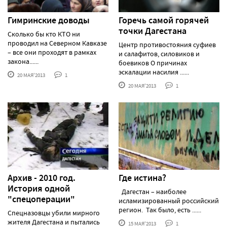
Гимринские доводы
Горечь самой горячей
точки Дагестана
Сколько бы кто КТО ни
проводил на Северном Кавказе
Центр противостояния суфиев
– все они проходят в рамках
и салафитов, силовиков и
закона......
боевиков О причинах
эскалации насилия ......
20 МАЯ'2013
1
20 МАЯ'2013
1
Архив - 2010 год.
Где истина?
История одной
Дагестан – наиболее
"спецоперации"
исламизированный российский
регион. Так было, есть ......
Спецназовцы убили мирного
жителя Дагестана и пытались
15 МАЯ'2013
1