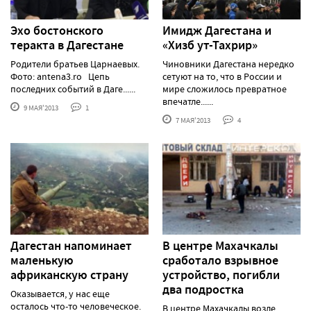
Эхо бостонского
Имидж Дагестана и
теракта в Дагестане
«Хизб ут-Тахрир»
Родители братьев Царнаевых.
Чиновники Дагестана нередко
Фото: antena3.ro Цепь
сетуют на то, что в России и
последних событий в Даге......
мире сложилось превратное
впечатле......
9 МАЯ'2013
1
7 МАЯ'2013
4
Дагестан напоминает
В центре Махачкалы
маленькую
сработало взрывное
африканскую страну
устройство, погибли
два подростка
Оказывается, у нас еще
осталось что-то человеческое.
В центре Махачкалы возле