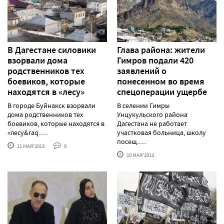
В Дагестане силовики
Глава района: жители
взорвали дома
Гимров подали 420
родственников тех
заявлений о
боевиков, которые
понесенном во время
находятся в «лесу»
спецоперации ущербе
В городе Буйнакск взорвали
В селении Гимры
дома родственников тех
Унцукульского района
боевиков, которые находятся в
Дагестана не работает
«лесу&raq......
участковая больница, школу
посещ......
11 МАЯ'2013
6
10 МАЯ'2013