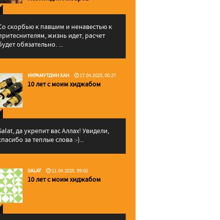
Со скорбью к павшим и ненавестью к
притеснителям, жизнь идет, расчет
будет обязательно. ...
ИКРАМУТДИН ХАН
17.04.2025, 00:27
10 лет с моим хиджабом
Salat, да укрепит вас Аллаx! Увидели,
спасибо за теплые слова :-)...
SALAT
11.04.2025, 09:02
10 лет с моим хиджабом