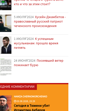
кто и что за этим стоит?
5 ИЮЛЯ'2024
Хусейн Джамбетов -
православный русский патриот
чеченского происхождения
1 ИЮЛЯ'2024
К успешным
мусульманам: прошло время
петлять
24 ИЮНЯ'2024
Посеявший ветер
пожинает бурю
ЕДНИЕ КОММЕНТАРИИ
HAMZA CHERNOMORCHENKO
03.06.2026, 23:29
Сегодня в Тюмени убит
Исомитдин Акбаров