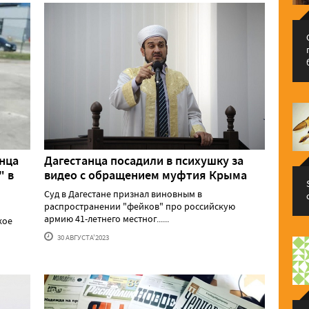
анца
Дагестанца посадили в психушку за
" в
видео с обращением муфтия Крыма
Суд в Дагестане признал виновным в
распространении "фейков" про российскую
армию 41-летнего местног......
кое
30 АВГУСТА'2023