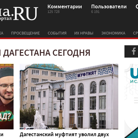
Комментарии
Пользователи
125 728
6 191
КА
ПРОСВЕЩЕНИЕ
СОБЫТИЯ
ИХ НРАВЫ
ЭКОНОМИКА
СР
 ДАГЕСТАНА СЕГОДНЯ
ки
Дагестанский муфтият уволил двух