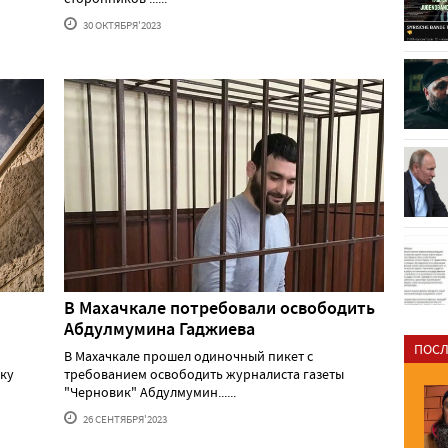
30 ОКТЯБРЯ'2023
В Махачкале потребовали освободить
Абдулмумина Гаджиева
ПОСЛ
В Махачкале прошел одиночный пикет с
ку
требованием освободить журналиста газеты
"Черновик" Абдулмумин......
26 СЕНТЯБРЯ'2023