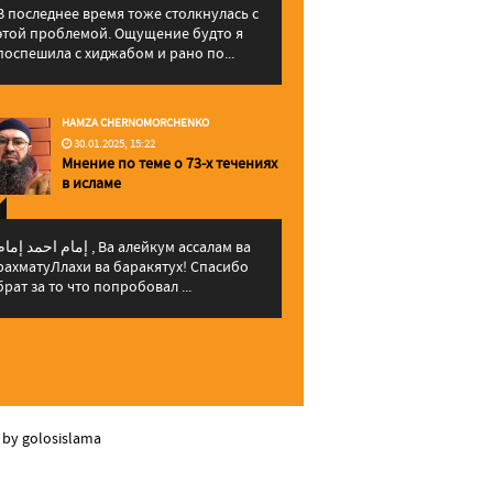
В последнее время тоже столкнулась с
этой проблемой. Ощущение будто я
поспешила с хиджабом и рано по...
HAMZA CHERNOMORCHENKO
30.01.2025, 15:22
Мнение по теме о 73-х течениях
в исламе
إمام احمد إما , Ва алейкум ассалам ва
рахматуЛлахи ва баракятух! Спасибо
брат за то что попробовал ...
 by golosislama