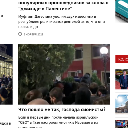
популярных проповедников за слова о
"джихаде в Палестине"
 в
Муфтият Дагестана уволил двух известных в
республике религиозных деятелей за то, что они
назвали дж......
1 НОЯБРЯ'2023
КОЛО
Что пошло не так, господа сионисты?
Если в первые дни после начала израильской
"СВО" в Газе настроем многих в Израиле и их
ядки в
сторонников ......