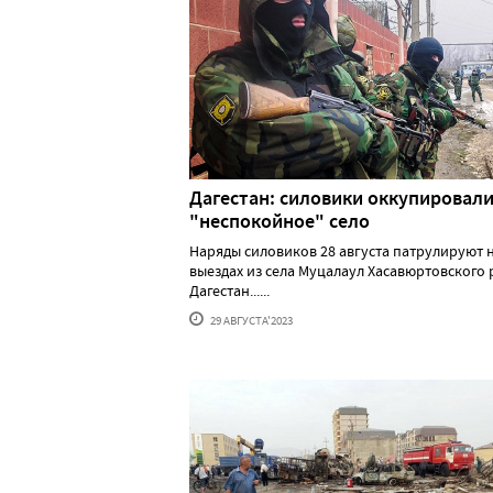
Дагестан: силовики оккупировал
"неспокойное" село
Наряды силовиков 28 августа патрулируют 
выездах из села Муцалаул Хасавюртовского
Дагестан......
29 АВГУСТА'2023