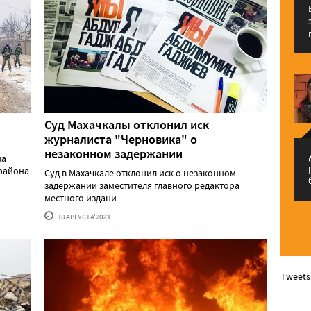
и
Суд Махачкалы отклонил иск
журналиста "Черновика" о
незаконном задержании
م
на
 района
Суд в Махачкале отклонил иск о незаконном
задержании заместителя главного редактора
местного издани......
18 АВГУСТА'2023
Tweets