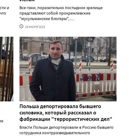
сти и
Все-таки, поразительно постыдное зрелище
что
представляют собой прокремлевские
"мусульманские блогеры",......
28 ИЮНЯ'2023
Польша депортировала бывшего
силовика, который рассказал о
фабрикации "террористических дел"
ие
Власти Польши депортировали в Россию бывшего
сотрудника контрразведывательного