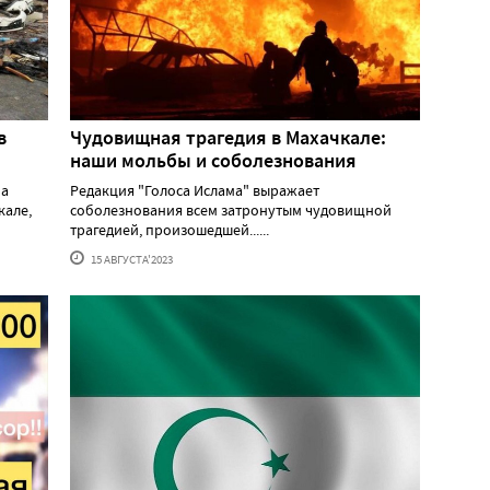
в
Чудовищная трагедия в Махачкале:
наши мольбы и соболезнования
на
Редакция "Голоса Ислама" выражает
кале,
соболезнования всем затронутым чудовищной
трагедией, произошедшей......
15 АВГУСТА'2023