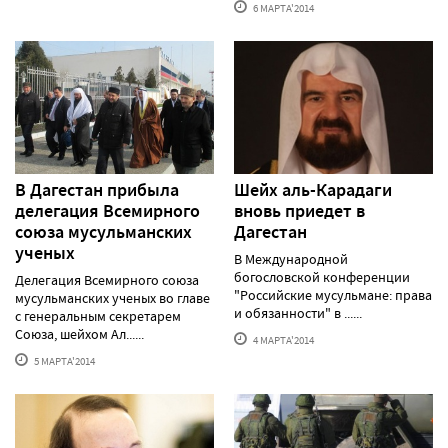
6 МАРТА'2014
В Дагестан прибыла
Шейх аль-Карадаги
делегация Всемирного
вновь приедет в
союза мусульманских
Дагестан
ученых
В Международной
богословской конференции
Делегация Всемирного союза
"Российские мусульмане: права
мусульманских ученых во главе
и обязанности" в ......
с генеральным секретарем
Союза, шейхом Ал......
4 МАРТА'2014
5 МАРТА'2014