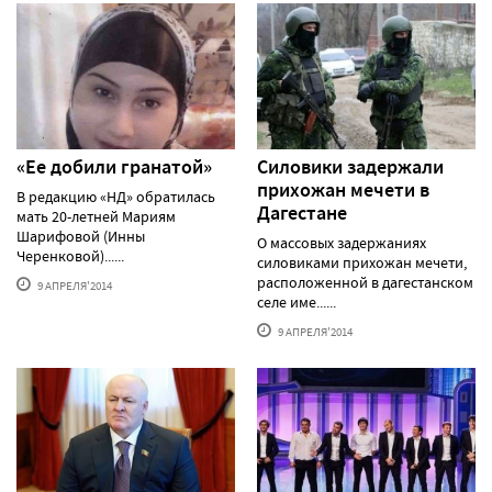
«Ее добили гранатой»
Силовики задержали
прихожан мечети в
В редакцию «НД» обратилась
Дагестане
мать 20-летней Мариям
Шарифовой (Инны
О массовых задержаниях
Черенковой)......
силовиками прихожан мечети,
расположенной в дагестанском
9 АПРЕЛЯ'2014
селе име......
9 АПРЕЛЯ'2014