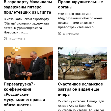
В аэропорту Махачкалы
Правонарушительные
задержаны пятеро
органы
прилетевших из Египта
Уже около года семья
Абдуразаковых обеспокоена
В махачкалинском аэропорту
незаконными визитами
"Уйташ" силовики задержали
правоохранительных о......
пятерых уроженцев села
Новосаситли......
10 МАРТА'2014
13 МАРТА'2014
Перезагрузка? -
Счастливое исламское
конференция
завтра он видел еще
«Российские
вчера
мусульмане: права и
Учитель учителей. Ахмад-Кади
обязанности»
Ахтаев Ахмад-Кади был
учителем учителей. То, что он