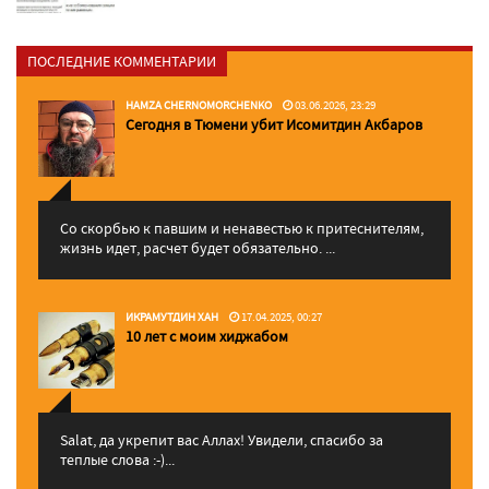
ПОСЛЕДНИЕ КОММЕНТАРИИ
HAMZA CHERNOMORCHENKO
03.06.2026, 23:29
Сегодня в Тюмени убит Исомитдин Акбаров
Со скорбью к павшим и ненавестью к притеснителям,
жизнь идет, расчет будет обязательно. ...
ИКРАМУТДИН ХАН
17.04.2025, 00:27
10 лет с моим хиджабом
Salat, да укрепит вас Аллаx! Увидели, спасибо за
теплые слова :-)...