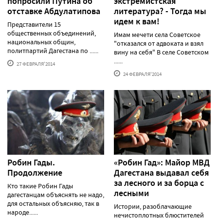
попросили Путина об
экстремистская
отставке Абдулатипова
литература? - Тогда мы
идем к вам!
Представители 15
общественных объединений,
Имам мечети села Советское
национальных общин,
"отказался от адвоката и взял
политпартий Дагестана по ......
вину на себя" В селе Советcком
......
27 ФЕВРАЛЯ'2014
24 ФЕВРАЛЯ'2014
Робин Гады.
«Робин Гад»: Майор МВД
Продолжение
Дагестана выдавал себя
за лесного и за борца с
Кто такие Робин Гады
лесными
дагестанцам объяснять не надо,
для остальных объясняю, так в
Истории, разоблачающие
народе......
нечистоплотных блюстителей