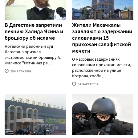
В Дагестане запретили
Жители Махачкалы
лекцию Халида Ясина и
заявляют о задержании
брошюру об исламе
силовиками 15
прихожан салафитской
Ногайский районный суд
мечети
Дагестана признал
экстремистскими брошюру А.
О массовых задержаниях
Филипса "Истинная ре......
силовиками прихожан мечети,
расположенной на улице
20 МАРТА'2014
Котрова, сообщ......
14 МАРТА'2014