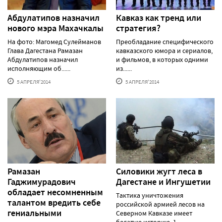
Абдулатипов назначил
Кавказ как тренд или
нового мэра Махачкалы
стратегия?
На фото: Магомед Сулейманов
Преобладание специфического
Глава Дагестана Рамазан
кавказского юмора и сериалов,
Абдулатипов назначил
и фильмов, в которых одними
исполняющим об......
из......
5 АПРЕЛЯ'2014
5 АПРЕЛЯ'2014
Рамазан
Силовики жугт леса в
Гаджимурадович
Дагестане и Ингушетии
обладает несомненным
Тактика уничтожения
талантом вредить себе
российской армией лесов на
гениальными
Северном Кавказе имеет