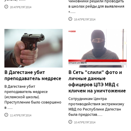
чиновники решили проводить
в школах рейды для выявления
20 АПРЕЛЯ'2014
«......
18 АПРЕЛЯ'2014
В Дагестане убит
В Сеть "слили" фото и
преподаватель медресе
личные данные
офицеров ЦПЭ МВД с
В Дагестане убит
кличем на уничтожение
преподаватель медресе
(исламской школы).
Сотрудникам Центра
Преступление было совершено
противодействия экстремизму
в ......
МВД по Республике Дагестан
была предостав......
11 АПРЕЛЯ'2014
10 АПРЕЛЯ'2014