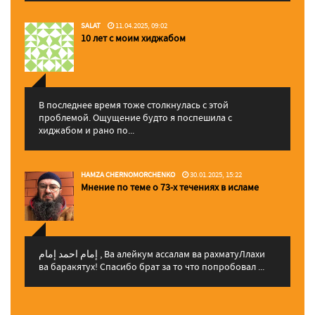
SALAT
11.04.2025, 09:02
10 лет с моим хиджабом
В последнее время тоже столкнулась с этой
проблемой. Ощущение будто я поспешила с
хиджабом и рано по...
HAMZA CHERNOMORCHENKO
30.01.2025, 15:22
Мнение по теме о 73-х течениях в исламе
إمام احمد إمام , Ва алейкум ассалам ва рахматуЛлахи
ва баракятух! Спасибо брат за то что попробовал ...