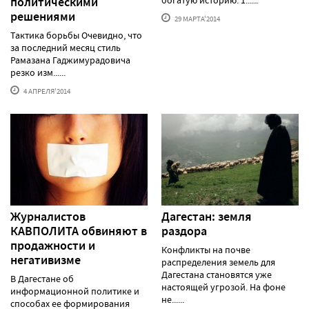
политическими
богатую историю. 1......
решениями
29 МАРТА'2014
Тактика борьбы Очевидно, что
за последний месяц стиль
Рамазана Гаджимурадовича
резко изм......
4 АПРЕЛЯ'2014
Журналистов
Дагестан: земля
КАВПОЛИТА обвиняют в
раздора
продажности и
Конфликты на почве
негативизме
распределения земель для
Дагестана становятся уже
В Дагестане об
настоящей угрозой. На фоне
информационной политике и
не......
способах ее формирования