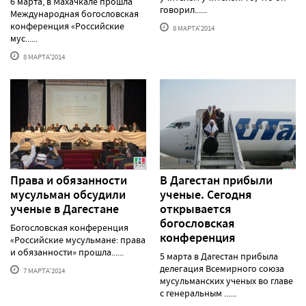
6 марта, в Махачкале прошла
говорил......
Международная богословская
конференция «Российские
8 МАРТА'2014
мус......
8 МАРТА'2014
Права и обязанности
В Дагестан прибыли
мусульман обсудили
ученые. Сегодня
ученые в Дагестане
открывается
богословская
Богословская конференция
конференция
«Российские мусульмане: права
и обязанности» прошла......
5 марта в Дагестан прибыла
делегация Всемирного союза
7 МАРТА'2014
мусульманских ученых во главе
с генеральным ......