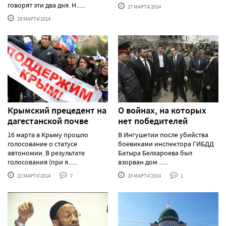
говорят эти два дня. Н......
27 МАРТА'2014
29 МАРТА'2014
Крымский прецедент на
О войнах, на которых
дагестанской почве
нет победителей
16 марта в Крыму прошло
В Ингушетии после убийства
голосование о статусе
боевиками инспектора ГИБДД
автономии. В результате
Батыра Белхароева был
голосования (при я......
взорван дом ......
22 МАРТА'2014
7
20 МАРТА'2014
1