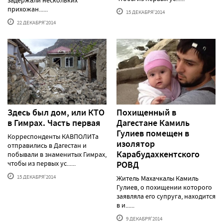
прихожан......
15 ДЕКАБРЯ'2014
22 ДЕКАБРЯ'2014
Здесь был дом, или КТО
Похищенный в
в Гимрах. Часть первая
Дагестане Камиль
Гулиев помещен в
Корреспонденты КАВПОЛИТа
изолятор
отправились в Дагестан и
Карабудахкентского
побывали в знаменитых Гимрах,
чтобы из первых ус......
РОВД
15 ДЕКАБРЯ'2014
Житель Махачкалы Камиль
Гулиев, о похищении которого
заявляла его супруга, находится
в и......
9 ДЕКАБРЯ'2014