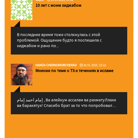
10 лет с моим хиджабом
В последнее время тоже столкнулась с этой
проблемой. Ощущение будто я поспешила с
хиджабом и рано по...
HAMZA CHERNOMORCHENKO
30.01.2025, 15:22
Мнение по теме о 73-х течениях в исламе
إمام احمد إمام , Ва алейкум ассалам ва рахматуЛлахи
ва баракятух! Спасибо брат за то что попробовал ...