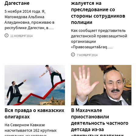
Дагестане
жалуется на
преследование со
5 ноября 2014 года. Я,
стороны сотрудников
Магомедова Альбина
полиции
Алаудиновна, проживаю в
республике Дагестан, в......
Как сообщает представитель
дагестанской правозащитной
11 НОЯБРЯ'2014
организации
«Правозащита&raq......
7 НОЯБРЯ'2014
Вся правда о кавказских
В Махачкале
олигархах
приостановили
деятельность частного
На Северном Кавказе
детсада из-за
насчитывается 162 крупных
«покрытых платками
компании, из которых