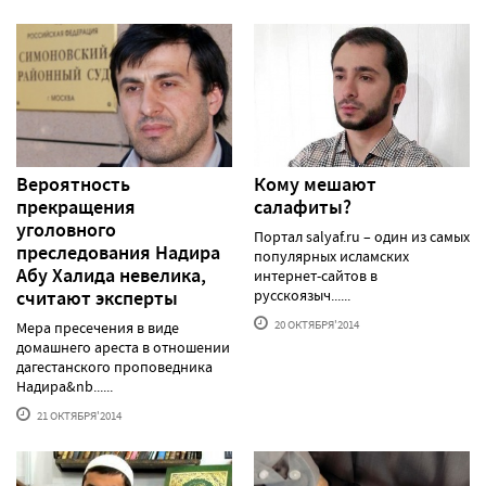
Вероятность
Кому мешают
прекращения
салафиты?
уголовного
Портал salyaf.ru – один из самых
преследования Надира
популярных исламских
Абу Халида невелика,
интернет-сайтов в
считают эксперты
русскоязыч......
20 ОКТЯБРЯ'2014
Мера пресечения в виде
домашнего ареста в отношении
дагестанского проповедника
Надира&nb......
21 ОКТЯБРЯ'2014