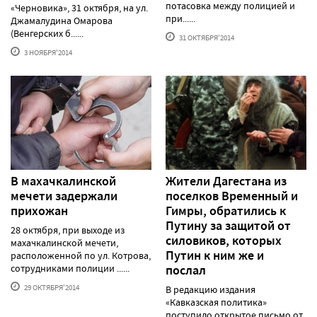
потасовка между полицией и
«Черновика», 31 октября, на ул.
при......
Джамалудина Омарова
(Венгерских б......
31 ОКТЯБРЯ'2014
3 НОЯБРЯ'2014
В махачкалинской
Жители Дагестана из
мечети задержали
поселков Временный и
прихожан
Гимры, обратились к
Путину за защитой от
28 октября, при выходе из
силовиков, которых
махачкалинской мечети,
Путин к ним же и
расположенной по ул. Котрова,
сотрудниками полиции ......
послал
29 ОКТЯБРЯ'2014
В редакцию издания
«Кавказская политика»
поступило открытое письмо от