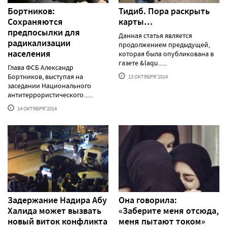
Бортников:
Тидиб. Пора раскрыть
Сохраняются
карты…
предпосылки для
Данная статья является
радикализации
продолжением предыдущей,
населения
которая была опубликована в
газете &laqu......
Глава ФСБ Александр
Бортников, выступая на
13 ОКТЯБРЯ'2014
заседании Национального
антитеррористического......
14 ОКТЯБРЯ'2014
Задержание Надира Абу
Она говорила:
Халида может вызвать
«Заберите меня отсюда,
новый виток конфликта
меня пытают током»