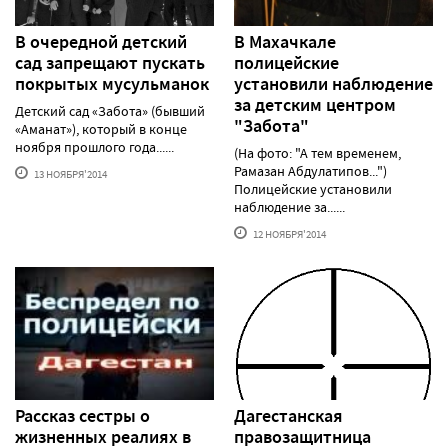
В очередной детский
В Махачкале
сад запрещают пускать
полицейские
покрытых мусульманок
установили наблюдение
за детским центром
Детский сад «Забота» (бывший
"Забота"
«Аманат»), который в конце
ноября прошлого года......
(На фото: "А тем временем,
Рамазан Абдулатипов...")
13 НОЯБРЯ'2014
Полицейские установили
наблюдение за......
12 НОЯБРЯ'2014
Рассказ сестры о
Дагестанская
жизненных реалиях в
правозащитница