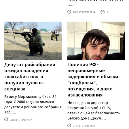
......
28 ОКТЯБРЯ'2014
1
Депутат райсобрания
Полиция РФ -
ожидал нападения
неправомерные
«ваххабистов», а
задержания и обыски,
получил пулю от
"подбросы",
спецназа
похищения, и даже
изнасилования
Рамису Мирзаханову было 34
года. С 2008 года он являлся
Не так давно директор
депутатом районного собрания
Секретной службы США,
Таб......
отвечающей за безопасность
Белого дома, Джул......
23 ОКТЯБРЯ'2014
21 ОКТЯБРЯ'2014