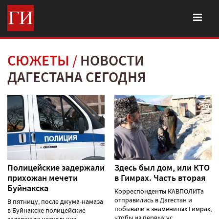
СЮЖЕТЫ
НОВОСТИ
ДАГЕСТАНА СЕГОДНЯ
Полицейские задержали
Здесь был дом, или КТО
прихожан мечети
в Гимрах. Часть вторая
Буйнакска
Корреспонденты КАВПОЛИТа
отправились в Дагестан и
В пятницу, после джума-намаза
побывали в знаменитых Гимрах,
в Буйнакске полицейские
чтобы из первых ус......
задержали нескольких