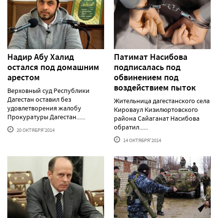
Надир Абу Халид
Патимат Насибова
остался под домашним
подписалась под
арестом
обвинением под
воздействием пыток
Верховный суд Республики
Дагестан оставил без
Жительница дагестанского села
удовлетворения жалобу
Кироваул Кизилюртовского
Прокуратуры Дагестан......
района Сайаганат Насибова
обратил......
20 ОКТЯБРЯ'2014
14 ОКТЯБРЯ'2014