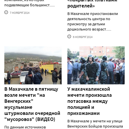
подавляющее большинст......
родителей»
7 НОЯБРЯ'2014
В Махачкале приостановили
деятельность центра по
присмотру за детьми
дошкольного возраст......
6 НОЯБРЯ'2014
В Махачкале в пятницу
У махачкалинской
возле мечети "на
мечети произошла
Венгерских"
потасовка между
мусульмане
полицией и
штурмовали очередной
прихожанами
"мусоровоз" (ВИДЕО)
В Махачкале у мечети на улице
Венгерских Бойцов произошла
По данным источников