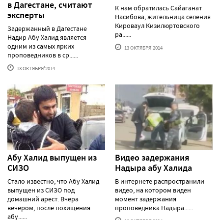
в Дагестане, считают
К нам обратилась Сайаганат
эксперты
Насибова, жительница селения
Кироваул Кизилюртовского
Задержанный в Дагестане
ра......
Надир Абу Халид является
одним из самых ярких
13 ОКТЯБРЯ'2014
проповедников в ср......
13 ОКТЯБРЯ'2014
Абу Халид выпущен из
Видео задержания
СИЗО
Надыра абу Халида
Стало известно, что Абу Халид
В интернете распространили
выпущен из СИЗО под
видео, на котором виден
домашний арест. Вчера
момент задержания
вечером, после похищения
проповедника Надыра......
абу......