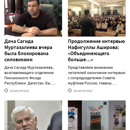
Дача Сагида
Продолжение интервью
Муртазалиева вчера
Нафигуллы Аширова:
была блокирована
«Объединяющего
силовиками
больше…»
Дача Сагида Муртазалиева,
Представляем вниманию
возглавляющего отделение
читателей окончание интервью
Пенсионного Фонда
с сопредседателем Совета
Республики Дагестан, бы......
муфтиев России, главны......
28 ИЮЛЯ'2015
25 ИЮЛЯ'2015