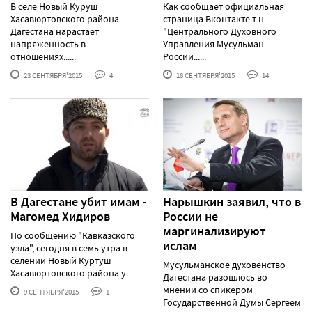
В селе Новый Куруш
Как сообщает официальная
Хасавюртовского района
страница Вконтакте т.н.
Дагестана нарастает
"Центрального Духовного
напряженность в
Управления Мусульман
отношениях......
России......
23 СЕНТЯБРЯ'2015
4
18 СЕНТЯБРЯ'2015
14
В Дагестане убит имам -
Нарышкин заявил, что в
Магомед Хидиров
России не
маргинализируют
По сообщению "Кавказского
ислам
узла", сегодня в семь утра в
селении Новый Куртуш
Мусульманское духовенство
Хасавюртовского района у......
Дагестана разошлось во
мнении со спикером
9 СЕНТЯБРЯ'2015
1
Государственной Думы Сергеем