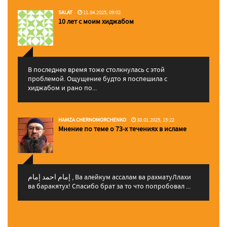
SALAT
11.04.2025, 09:02
10 лет с моим хиджабом
В последнее время тоже столкнулась с этой
проблемой. Ощущение будто я поспешила с
хиджабом и рано по...
HAMZA CHERNOMORCHENKO
30.01.2025, 15:22
Мнение по теме о 73-х течениях в исламе
إمام احمد إمام , Ва алейкум ассалам ва рахматуЛлахи
ва баракятух! Спасибо брат за то что попробовал ...