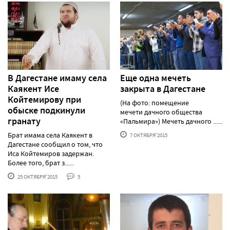
В Дагестане имаму села
Еще одна мечеть
Каякент Исе
закрыта в Дагестане
Койтемирову при
(На фото: помещение
обыске подкинули
мечети дачного общества
гранату
«Пальмира») Мечеть дачного ......
Брат имама села Каякент в
7 ОКТЯБРЯ'2015
Дагестане сообщил о том, что
Иса Койтемиров задержан.
Более того, брат з......
25 ОКТЯБРЯ'2015
5