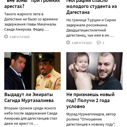
"вне зоны" при громких
географии спасло
арестах?
молодого студента из
Дагестана
Такого жаркого лета в
Дагестане не было со времени
На границе Турции и Сирии
задержания главы Махачкалы
задержали россиянина.
Саида Амирова. Федер......
Двадцатишестилетний
дагестанец, чье имя в ин......
4 АВГУСТА'2015
3 АВГУСТА'2015
3
Выдадут ли Эмираты
Не признаешь новый
Сагида Муртазалиева
год? Получи 2 года
условно
Вторым громом среди ясного
неба после задержания Саида
Мурад Нурмагомедов, автор
Амирова для дагестанцев стал
ролика "Отношение
даже не арест гл......
дагестанцев к новому году",