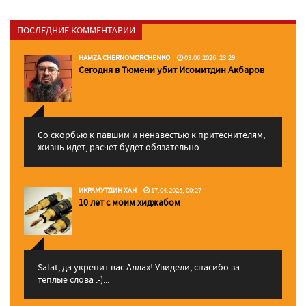
ПОСЛЕДНИЕ КОММЕНТАРИИ
HAMZA CHERNOMORCHENKO
03.06.2026, 23:29
Сегодня в Тюмени убит Исомитдин Акбаров
Со скорбью к павшим и ненавестью к притеснителям,
жизнь идет, расчет будет обязательно. ...
ИКРАМУТДИН ХАН
17.04.2025, 00:27
10 лет с моим хиджабом
Salat, да укрепит вас Аллаx! Увидели, спасибо за
теплые слова :-)...