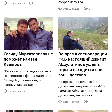
собравшего 174 0......
30 ИЮЛЯ'2015
1
30 ИЮЛЯ'2015
1
Сагиду Муртазалиеву не
Во время спецоперации
поможет Рамзан
ФСБ настоящий джигит
Кадыров
Абдулатипов ушел в
горы и находится вне
Обыски в домовладении главы
зоны доступа
Пенсионного фонда Дагестана
Сагида Муртазалиева, по
Во время проходившей в
данным кавказских ......
Дагестане спецоперации ФСБ
Рамазан Абдулатипов, глава
29 ИЮЛЯ'2015
Дагестана, как истинн......
28 ИЮЛЯ'2015
4