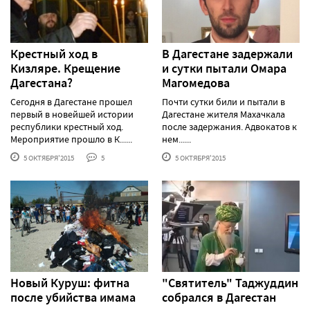
Крестный ход в
В Дагестане задержали
Кизляре. Крещение
и сутки пытали Омара
Дагестана?
Магомедова
Сегодня в Дагестане прошел
Почти сутки били и пытали в
первый в новейшей истории
Дагестане жителя Махачкала
республики крестный ход.
после задержания. Адвокатов к
Мероприятие прошло в К......
нем......
5 ОКТЯБРЯ'2015
5
5 ОКТЯБРЯ'2015
Новый Куруш: фитна
"Святитель" Таджуддин
после убийства имама
собрался в Дагестан