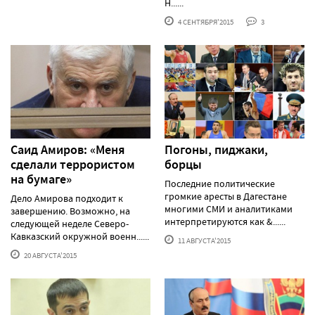
Н......
4 СЕНТЯБРЯ'2015
3
Саид Амиров: «Меня
Погоны, пиджаки,
сделали террористом
борцы
на бумаге»
Последние политические
громкие аресты в Дагестане
Дело Амирова подходит к
многими СМИ и аналитиками
завершению. Возможно, на
интерпретируются как &......
следующей неделе Северо-
Кавказский окружной военн......
11 АВГУСТА'2015
20 АВГУСТА'2015