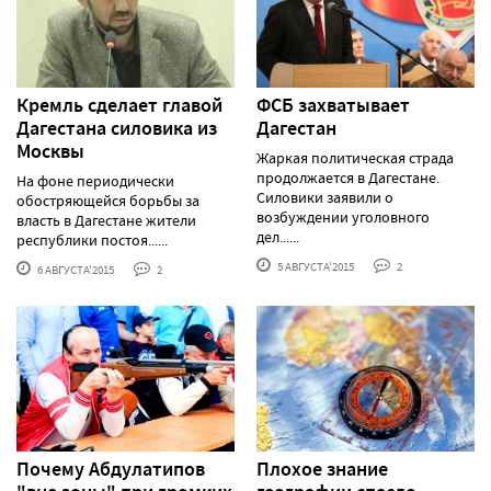
Кремль сделает главой
ФСБ захватывает
Дагестана силовика из
Дагестан
Москвы
Жаркая политическая страда
продолжается в Дагестане.
На фоне периодически
Силовики заявили о
обостряющейся борьбы за
возбуждении уголовного
власть в Дагестане жители
дел......
республики постоя......
5 АВГУСТА'2015
2
6 АВГУСТА'2015
2
Почему Абдулатипов
Плохое знание