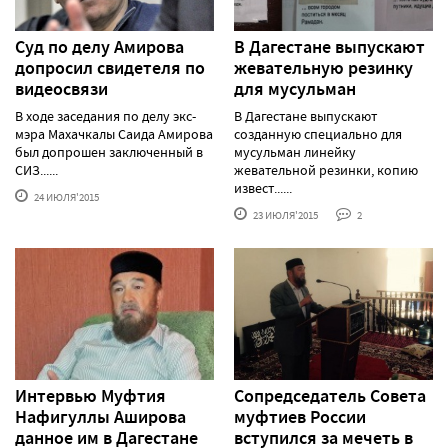
Суд по делу Амирова
В Дагестане выпускают
допросил свидетеля по
жевательную резинку
видеосвязи
для мусульман
В ходе заседания по делу экс-
В Дагестане выпускают
мэра Махачкалы Саида Амирова
созданную специально для
был допрошен заключенный в
мусульман линейку
СИЗ......
жевательной резинки, копию
извест......
24 ИЮЛЯ'2015
23 ИЮЛЯ'2015
2
Интервью Муфтия
Сопредседатель Совета
Нафигуллы Аширова
муфтиев России
данное им в Дагестане
вступился за мечеть в