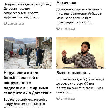
Махачкале
На прошлой неделе республику
Дагестан посетил
Давление на прихожан мечети
сопредседатель Совета
на улице Венгерских бойцов в
муфтиев России, глав......
Махачкале должно быть
прекращено, заявил "......
21 ИЮЛЯ'2015
6 ИЮЛЯ'2015
Нарушения в ходе
Вместо вывода…
борьбы властей с
Прошедшая неделя (от пятницы
вооруженным
до вечера четверга) была
подпольем и мирными
богата на события, связанные с
салафитами в Дагестане
«лесной......
2 ИЮНЯ'2015
Борьба российских властей с
вооруженным подпольем в
Дагестане сопровождается