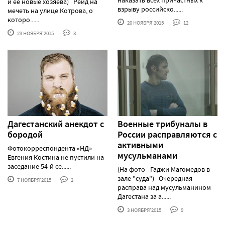
и ее новые хозяева) Рейд на
взрыву российско......
мечеть на улице Котрова, о
которо......
20 НОЯБРЯ'2015
12
23 НОЯБРЯ'2015
3
Дагестанский анекдот с
Военные трибуналы в
бородой
России расправляются с
активными
Фотокорреспондента «НД»
мусульманами
Евгения Костина не пустили на
заседание 54-й се......
(На фото - Гаджи Магомедов в
зале "суда") Очередная
7 НОЯБРЯ'2015
2
расправа над мусульманином
Дагестана за а......
3 НОЯБРЯ'2015
9