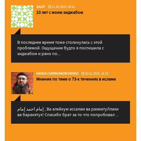
SALAT
11.04.2025, 09:02
10 лет с моим хиджабом
В последнее время тоже столкнулась с этой
проблемой. Ощущение будто я поспешила с
хиджабом и рано по...
HAMZA CHERNOMORCHENKO
30.01.2025, 15:22
Мнение по теме о 73-х течениях в исламе
إمام احمد إمام , Ва алейкум ассалам ва рахматуЛлахи
ва баракятух! Спасибо брат за то что попробовал ...