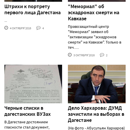
Штрихи к портрету
"Мемориал" об
первого лица Дагестана
эскадронах смерти на
Кавказе
...
Правозащитный центр
4 ОКТЯБРЯ'2016
4
"Мемориал" заявил об
"активизации "эскадронов
смерти" на Кавказе". Только в
теч......
3 ОКТЯБРЯ'2016
2
Черные списки в
Дело Хархарова: ДУМД
дагестанских ВУЗах
зачистили на выборах в
Дагестане
В Дагестане достоянием
гласности стал документ,
(На фото - Абусупьян Хархаров)