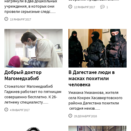
нагрянули в два дошкольных
учреждения, в которых они
12 ЯНВАРЯ'2017
1
провели серьезные следс......
13 ЯНВАРЯ'2017
Добрый доктор
В Дагестане люди в
Магомедхабиб
масках похитили
человека
Стоматолог Магомедхабиб
Гаджиев работает по пятницам
Умахана Умаханова, жителя
совершенно бесплатно. К 26-
села Кокрек Хасавюртовского
летнему специалисту......
района Дагестана похитили
сегодня неизв......
4 ЯНВАРЯ'2017
29 ДЕКАБРЯ'2016