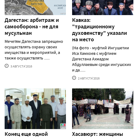
Дагестан: арбитраж и
Кавказ:
самооборона - не для
"традиционному
мусульман
духовенству" указали
на место
Мечетям Дагестана запрещено
осуществлять охрану своих
(На фото - муфтий Ингушетии
имущества и мероприятий, а
Иса Хамхоев с муфтием
также осуществлять ......
Дагестана Ахмадом
Абдуллаевым среди ингушских
3 АВГУСТА'2016
и да......
2 АВГУСТА'2016
Конец еще одной
Хасавюрт: женщины