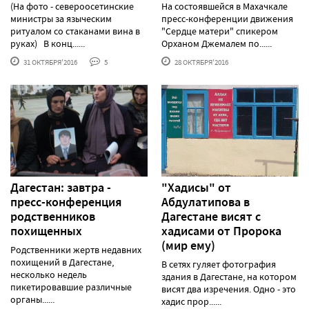
(На фото - североосетинские
На состоявшейся в Махачкале
министры за языческим
пресс-конференции движения
ритуалом со стаканами вина в
"Сердце матери" спикером
руках) В конц......
Орханом Джемалем по......
31 ОКТЯБРЯ'2016
5
28 ОКТЯБРЯ'2016
Дагестан: завтра -
"Хадисы" от
пресс-конференция
Абдулатипова в
родственников
Дагестане висят с
похищенных
хадисами от Пророка
(мир ему)
Родственники жертв недавних
похищений в Дагестане,
В сетях гуляет фотография
несколько недель
здания в Дагестане, на котором
пикетировавшие различные
висят два изречения. Одно - это
органы......
хадис прор......