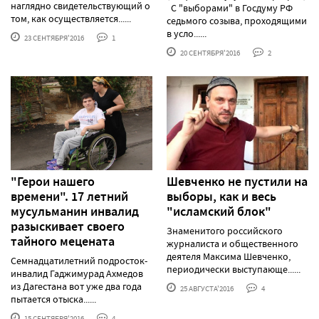
наглядно свидетельствующий о
С "выборами" в Госдуму РФ
том, как осуществляется......
седьмого созыва, проходящими
в усло......
23 СЕНТЯБРЯ'2016
1
20 СЕНТЯБРЯ'2016
2
"Герои нашего
Шевченко не пустили на
времени". 17 летний
выборы, как и весь
мусульманин инвалид
"исламский блок"
разыскивает своего
Знаменитого российского
тайного мецената
журналиста и общественного
деятеля Максима Шевченко,
Семнадцатилетний подросток-
периодически выступающе......
инвалид Гаджимурад Ахмедов
из Дагестана вот уже два года
25 АВГУСТА'2016
4
пытается отыска......
15 СЕНТЯБРЯ'2016
4