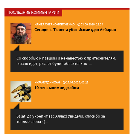
ПОСЛЕДНИЕ КОММЕНТАРИИ
HAMZA CHERNOMORCHENKO
03.06.2026, 23:29
Сегодня в Тюмени убит Исомитдин Акбаров
Со скорбью к павшим и ненавестью к притеснителям,
жизнь идет, расчет будет обязательно. ...
ИКРАМУТДИН ХАН
17.04.2025, 00:27
10 лет с моим хиджабом
Salat, да укрепит вас Аллаx! Увидели, спасибо за
теплые слова :-)...