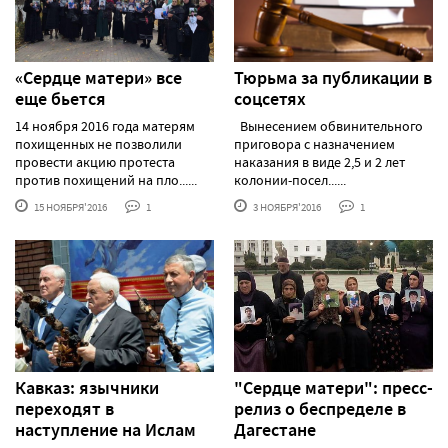
«Сердце матери» все
Тюрьма за публикации в
еще бьется
соцсетях
14 ноября 2016 года матерям
Вынесением обвинительного
похищенных не позволили
приговора с назначением
провести акцию протеста
наказания в виде 2,5 и 2 лет
против похищений на пло......
колонии-посел......
15 НОЯБРЯ'2016
1
3 НОЯБРЯ'2016
1
Кавказ: язычники
"Сердце матери": пресс-
переходят в
релиз о беспределе в
наступление на Ислам
Дагестане