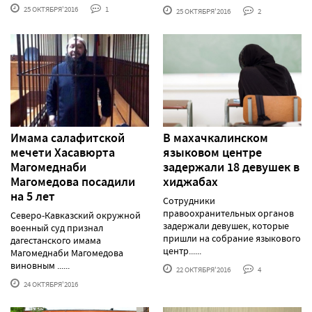
25 ОКТЯБРЯ'2016
1
25 ОКТЯБРЯ'2016
2
Имама салафитской
В махачкалинском
мечети Хасавюрта
языковом центре
Магомеднаби
задержали 18 девушек в
Магомедова посадили
хиджабах
на 5 лет
Сотрудники
правоохранительных органов
Северо-Кавказский окружной
задержали девушек, которые
военный суд признал
пришли на собрание языкового
дагестанского имама
центр......
Магомеднаби Магомедова
виновным ......
22 ОКТЯБРЯ'2016
4
24 ОКТЯБРЯ'2016