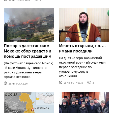
Пожар в дагестанском
Мечеть открыли, но….
Мококе: сбор средств и
имама посадили
помощь пострадавшим
На днях Северо-Кавказский
окружной военный суд начал
(На фото - горящее село Мокок)
первое заседание по
В селе Мокок Цунтинского
уголовному делу в
района Дагестана вчера
отношении......
произошел пожа......
20 АВГУСТА'2016
3
23 АВГУСТА'2016