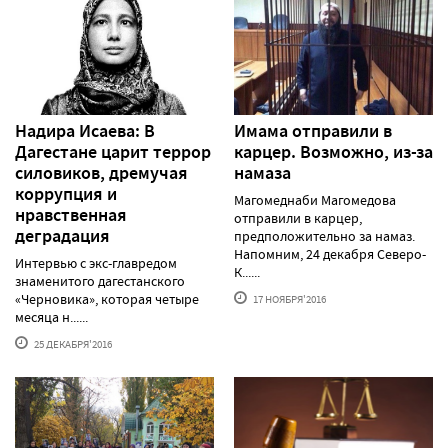
Надира Исаева: В
Имама отправили в
Дагестане царит террор
карцер. Возможно, из-за
силовиков, дремучая
намаза
коррупция и
Магомеднаби Магомедова
нравственная
отправили в карцер,
деградация
предположительно за намаз.
Напомним, 24 декабря Северо-
Интервью с экс-главредом
К......
знаменитого дагестанского
«Черновика», которая четыре
17 НОЯБРЯ'2016
месяца н......
25 ДЕКАБРЯ'2016