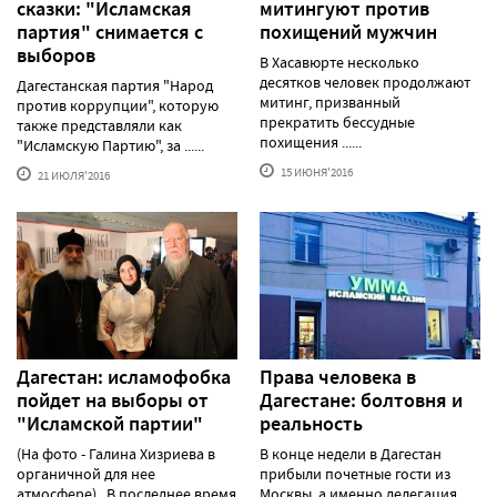
сказки: "Исламская
митингуют против
партия" снимается с
похищений мужчин
выборов
В Хасавюрте несколько
десятков человек продолжают
Дагестанская партия "Народ
митинг, призванный
против коррупции", которую
прекратить бессудные
также представляли как
похищения ......
"Исламскую Партию", за ......
15 ИЮНЯ'2016
21 ИЮЛЯ'2016
Дагестан: исламофобка
Права человека в
пойдет на выборы от
Дагестане: болтовня и
"Исламской партии"
реальность
(На фото - Галина Хизриева в
В конце недели в Дагестан
органичной для нее
прибыли почетные гости из
атмосфере) В последнее время
Москвы, а именно делегация