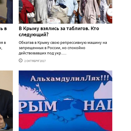
ь в
В Крыму взялись за таблигов. Кто
следующий?
я в
Обкатав в Крыму свою репрессивную машину на
н,
запрещенных в России, но спокойно
действовавших под укр......
2 ОКТЯБРЯ'2017