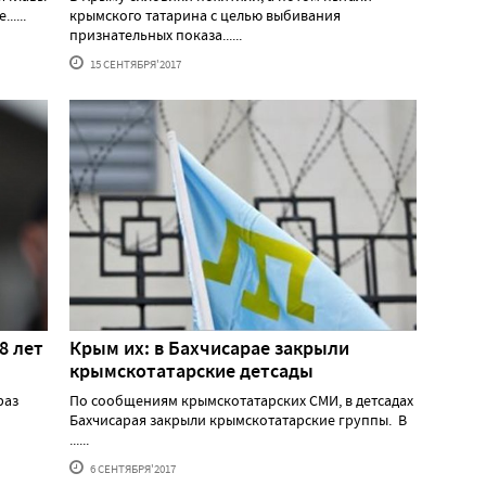
....
крымского татарина с целью выбивания
признательных показа......
15 СЕНТЯБРЯ'2017
8 лет
Крым их: в Бахчисарае закрыли
крымскотатарские детсады
раз
По сообщениям крымскотатарских СМИ, в детсадах
Бахчисарая закрыли крымскотатарские группы. В
......
6 СЕНТЯБРЯ'2017