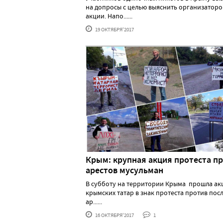
на допросы с целью выяснить организаторо
акции. Напо......
19 ОКТЯБРЯ'2017
Крым: крупная акция протеста п
арестов мусульман
В субботу на территории Крыма прошла ак
крымских татар в знак протеста против пос
ар......
16 ОКТЯБРЯ'2017
1