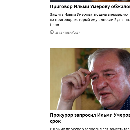
Приговор Ильми Умерову обжало
Защита Ильми Умерова подала апелляцию
на приговор, который ему вынесли 2 дня наз
Напо......
29 СЕНТЯБРЯ'2017
Прокурор запросил Ильми Умеро
срок
В Крыму прокурор запросил для заместител