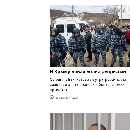
В Крыму новая волна репрессий
Сегодня в Бахчисарае с 6 утра российские
силовики опять провели обыски в домах
крымскот......
11 ОКТЯБРЯ'2017