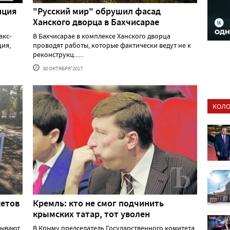
нция
"Русский мир" обрушил фасад
Ханского дворца в Бахчисарае
акс-
В Бахчисарае в комплексе Ханского дворца
ция,
проводят работы, которые фактически ведут не к
реконструкц......
30 ОКТЯБРЯ'2017
КОЛО
кетов
Кремль: кто не смог подчинить
крымских татар, тот уволен
зывают
В Крыму председатель Государственного комитета