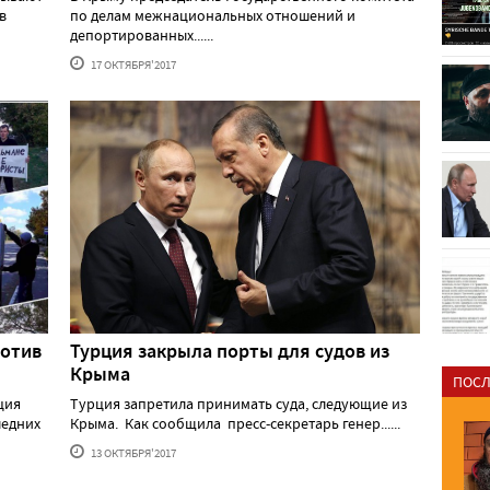
в
по делам межнациональных отношений и
депортированных......
17 ОКТЯБРЯ'2017
ротив
Турция закрыла порты для судов из
Крыма
ПОСЛ
ция
Турция запретила принимать суда, следующие из
ледних
Крыма. Как сообщила пресс-секретарь генер......
13 ОКТЯБРЯ'2017