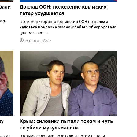
вали
Доклад ООН: положение крымских
татар ухудшается
ад.
Глава мониторинговой миссии ООН по правам
человека в Украине Фиона Фрейзер обнародовала
данные свое......
25 СЕНТЯБРЯ'2017
ву
Крым: силовики пытали током и чуть
не убили мусульманина
я главы
В Крыму силовики похитили, а потом пытали