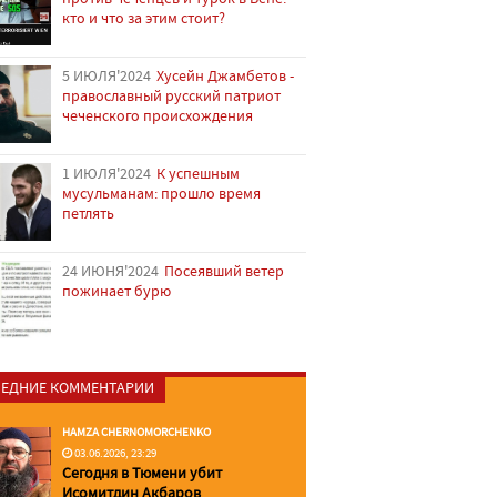
кто и что за этим стоит?
5 ИЮЛЯ'2024
Хусейн Джамбетов -
православный русский патриот
чеченского происхождения
1 ИЮЛЯ'2024
К успешным
мусульманам: прошло время
петлять
24 ИЮНЯ'2024
Посеявший ветер
пожинает бурю
ЕДНИЕ КОММЕНТАРИИ
HAMZA CHERNOMORCHENKO
03.06.2026, 23:29
Сегодня в Тюмени убит
Исомитдин Акбаров