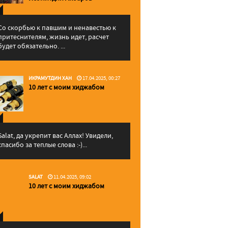
Со скорбью к павшим и ненавестью к
притеснителям, жизнь идет, расчет
будет обязательно. ...
ИКРАМУТДИН ХАН
17.04.2025, 00:27
10 лет с моим хиджабом
Salat, да укрепит вас Аллаx! Увидели,
спасибо за теплые слова :-)...
SALAT
11.04.2025, 09:02
10 лет с моим хиджабом