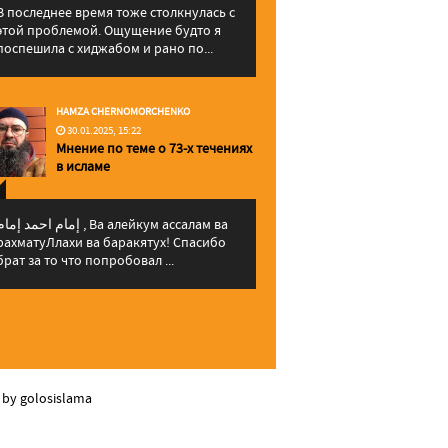
В последнее время тоже столкнулась с
этой проблемой. Ощущение будто я
поспешила с хиджабом и рано по...
HAMZA CHERNOMORCHENKO
30.01.2025, 15:22
Мнение по теме о 73-х течениях
в исламе
إمام احمد إما , Ва алейкум ассалам ва
рахматуЛлахи ва баракятух! Спасибо
брат за то что попробовал ...
 by golosislama