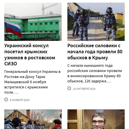
Украинский консул
Российские силовики с
посетил крымских
начала года провели 80
узников в ростовском
обысков в Крыму
СИЗО
С начала нынешнего года
российские силовики провели
Генеральный консул Украины в
в аннексированном Крыму 80
Ростове-на-Дону Тарас
обысков, 126 задержа......
Малышевский 6 ноября
встретился с крымскими
23 ОКТЯБРЯ'2019
поли......
8 НОЯБРЯ'2019