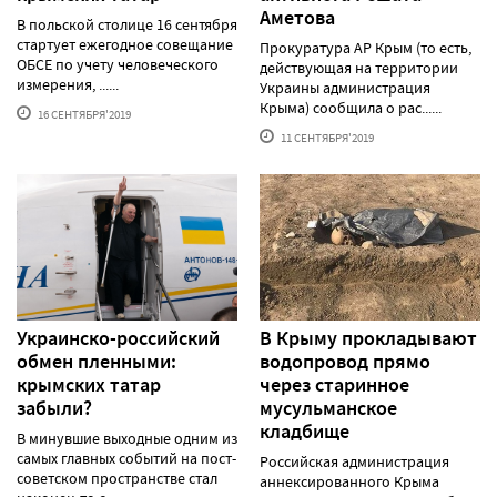
Аметова
В польской столице 16 сентября
стартует ежегодное совещание
Прокуратура АР Крым (то есть,
ОБСЕ по учету человеческого
действующая на территории
измерения, ......
Украины администрация
Крыма) сообщила о рас......
16 СЕНТЯБРЯ'2019
11 СЕНТЯБРЯ'2019
Украинско-российский
В Крыму прокладывают
обмен пленными:
водопровод прямо
крымских татар
через старинное
забыли?
мусульманское
кладбище
В минувшие выходные одним из
самых главных событий на пост-
Российская администрация
советском пространстве стал
аннексированного Крыма