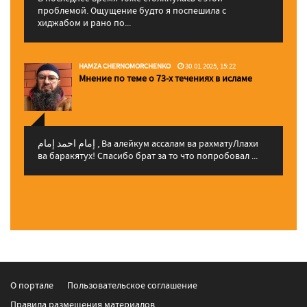
проблемой. Ощущение будто я поспешила с
хиджабом и рано по...
HAMZA CHERNOMORCHENKO
30.01.2025, 15:22
Мнение по теме о 73-х течениях в исламе
إمام احمد إمام , Ва алейкум ассалам ва рахматуЛлахи
ва баракятух! Спасибо брат за то что попробовал ...
О портале
Пользовательское соглашение
Правила размещения материалов