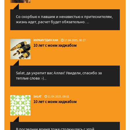
Со скорбью к павшим и ненавестью к притеснителям,
жизнь идет, расчет будет обязательно. ...
ИКРАМУТДИН ХАН
17.04.2025, 00:27
10 лет с моим хиджабом
Salat, да укрепит вас Аллаx! Увидели, спасибо за
теплые слова :-)...
SALAT
11.04.2025, 09:02
10 лет с моим хиджабом
В последнее время тоже столкнулась с этой