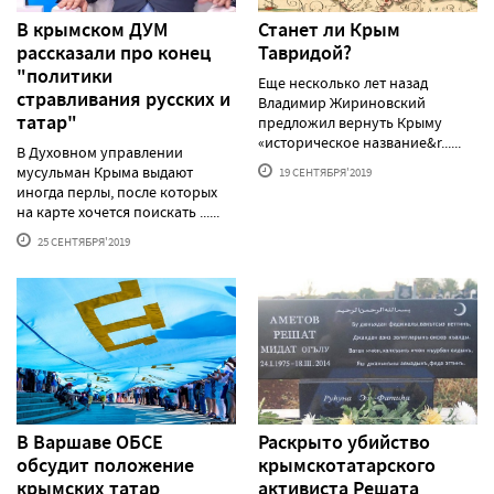
В крымском ДУМ
Станет ли Крым
рассказали про конец
Тавридой?
"политики
Еще несколько лет назад
стравливания русских и
Владимир Жириновский
татар"
предложил вернуть Крыму
«историческое название&r......
В Духовном управлении
мусульман Крыма выдают
19 СЕНТЯБРЯ'2019
иногда перлы, после которых
на карте хочется поискать ......
25 СЕНТЯБРЯ'2019
В Варшаве ОБСЕ
Раскрыто убийство
обсудит положение
крымскотатарского
крымских татар
активиста Решата