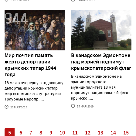
7 ИЮНЯ'2019
3 ИЮНЯ'2019
Мир почтил память
В канадском Эдмонтоне
жертв депортации
над мэрией поднимут
крымских татар 1944
крымскотатарский флаг
года
В канадском Эдмонтоне на
здании городского
18 мая в очередную годовщину
муниципалитета 18 мая
депортации крымских татар
поднимут национальный флаг
мир вспоминает эту трагедию.
крымско......
Траурные меропр......
15 МАЯ'2019
20 МАЯ'2019
4
5
6
7
8
9
10
11
12
13
14
15