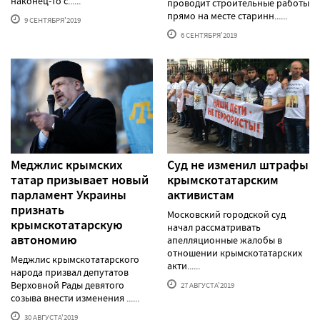
наконец-то с......
проводит строительные работы
прямо на месте старинн......
9 СЕНТЯБРЯ'2019
6 СЕНТЯБРЯ'2019
Меджлис крымских
Суд не изменил штрафы
татар призывает новый
крымскотатарским
парламент Украины
активистам
признать
Московский городской суд
крымскотатарскую
начал рассматривать
автономию
апелляционные жалобы в
отношении крымскотатарских
Меджлис крымскотатарского
акти......
народа призвал депутатов
Верховной Рады девятого
27 АВГУСТА'2019
созыва внести изменения ......
30 АВГУСТА'2019