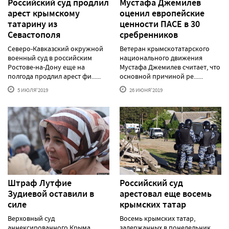
Российский суд продлил
Мустафа Джемилев
арест крымскому
оценил европейские
татарину из
ценности ПАСЕ в 30
Севастополя
сребренников
Северо-Кавказский окружной
Ветеран крымскотатарского
военный суд в российским
национального движения
Ростове-на-Дону еще на
Мустафа Джемилев считает, что
полгода продлил арест фи......
основной причиной ре......
5 ИЮЛЯ'2019
26 ИЮНЯ'2019
Штраф Лутфие
Российский суд
Зудиевой оставили в
арестовал еще восемь
силе
крымских татар
Верховный суд
Восемь крымских татар,
аннексированного Крыма
задержанных в понедельник,