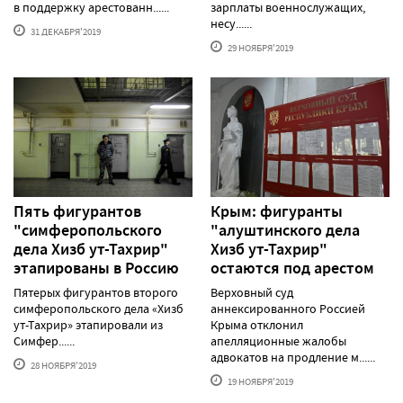
в поддержку арестованн......
зарплаты военнослужащих,
несу......
31 ДЕКАБРЯ'2019
29 НОЯБРЯ'2019
Пять фигурантов
Крым: фигуранты
"симферопольского
"алуштинского дела
дела Хизб ут-Тахрир"
Хизб ут-Тахрир"
этапированы в Россию
остаются под арестом
Пятерых фигурантов второго
Верховный суд
симферопольского дела «Хизб
аннексированного Россией
ут-Тахрир» этапировали из
Крыма отклонил
Симфер......
апелляционные жалобы
адвокатов на продление м......
28 НОЯБРЯ'2019
19 НОЯБРЯ'2019