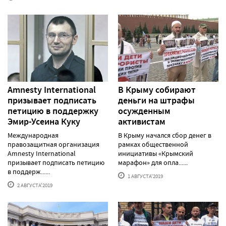
Amnesty International
В Крыму собирают
призывает подписать
деньги на штрафы
петицию в поддержку
осужденным
Эмир-Усеина Куку
активистам
Международная
В Крыму начался сбор денег в
правозащитная организация
рамках общественной
Amnesty International
инициативы «Крымский
призывает подписать петицию
марафон» для опла......
в поддерж......
1 АВГУСТА'2019
2 АВГУСТА'2019