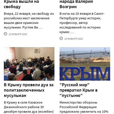
Крыма вышли на
народа Валерий
свободу
Возгрин
Вчера, 22 января, на свободу из
В ночь на 10 января в Санкт-
российских мест заключения
Петербурге умер историк,
вышли двое крымских
профессор, автор
мусульман. Рустем Ва......
исследований по истории
крымс......
23 ЯНВАРЯ'2020
10 ЯНВАРЯ'2020
В Крыму провели дуа за
"Русский мир"
политзаключенных
превратил Крым в
мусульман
"пустыню"
В Крыму в селе Азовское
Министерство обороны
Джанкойского района 30
Российской Федерации
декабря провели дуа (молебен)
предложило увеличить на 10%