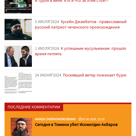
и турок в Вене: кто и что за этим стоит?
5 ИЮЛЯ'2024
Хусейн Джамбетов - православный
русский патриот чеченского происхождения
1 ИЮЛЯ'2024
К успешным мусульманам: прошло
время петлять
24 ИЮНЯ'2024
Посеявший ветер пожинает бурю
ПОСЛЕДНИЕ КОММЕНТАРИИ
HAMZA CHERNOMORCHENKO
03.06.2026, 23:29
Сегодня в Тюмени убит Исомитдин Акбаров