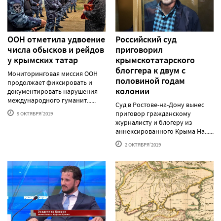
ООН отметила удвоение
Российский суд
числа обысков и рейдов
приговорил
у крымских татар
крымскотатарского
блоггера к двум с
Мониторинговая миссия ООН
половиной годам
продолжает фиксировать и
колонии
документировать нарушения
международного гуманит......
Суд в Ростове-на-Дону вынес
приговор гражданскому
9 ОКТЯБРЯ'2019
журналисту и блогеру из
аннексированного Крыма На......
2 ОКТЯБРЯ'2019