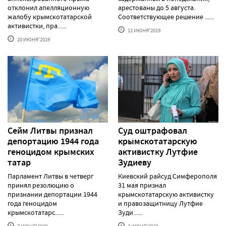
отклонил апелляционную
арестованы до 5 августа.
жалобу крымскотатарской
Соответствующее решение ......
активистки, пра......
12 ИЮНЯ'2019
20 ИЮНЯ'2019
Сейм Литвы признал
Суд оштрафовал
депортацию 1944 года
крымскотатарскую
геноцидом крымских
активистку Лутфие
татар
Зудиеву
Парламент Литвы в четверг
Киевский райсуд Симферополя
принял резолюцию о
31 мая признал
признании депортации 1944
крымскотатарскую активистку
года геноцидом
и правозащитницу Лутфие
крымскотатарс......
Зуди......