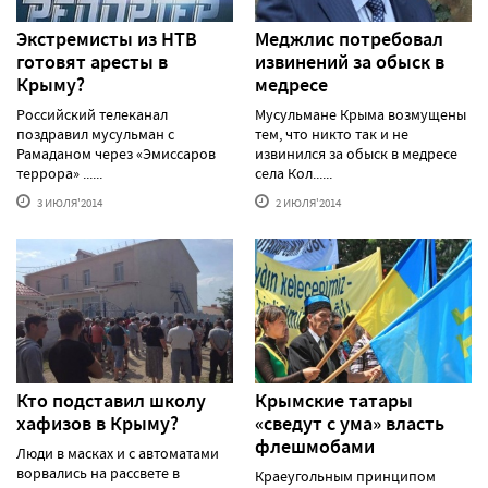
Экстремисты из НТВ
Меджлис потребовал
готовят аресты в
извинений за обыск в
Крыму?
медресе
Российский телеканал
Мусульмане Крыма возмущены
поздравил мусульман с
тем, что никто так и не
Рамаданом через «Эмиссаров
извинился за обыск в медресе
террора» ......
села Кол......
3 ИЮЛЯ'2014
2 ИЮЛЯ'2014
Кто подставил школу
Крымские татары
хафизов в Крыму?
«сведут с ума» власть
флешмобами
Люди в масках и с автоматами
ворвались на рассвете в
Краеугольным принципом