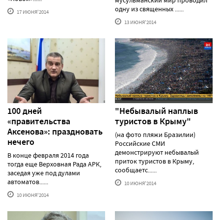
одну из священных ......
17 ИЮНЯ'2014
13 ИЮНЯ'2014
100 дней
"Небывалый наплыв
«правительства
туристов в Крыму"
Аксенова»: праздновать
(на фото пляжи Бразилии)
нечего
Российские СМИ
демонстрируют небывалый
В конце февраля 2014 года
приток туристов в Крыму,
тогда еще Верховная Рада АРК,
сообщаетс......
заседая уже под дулами
автоматов......
10 ИЮНЯ'2014
10 ИЮНЯ'2014