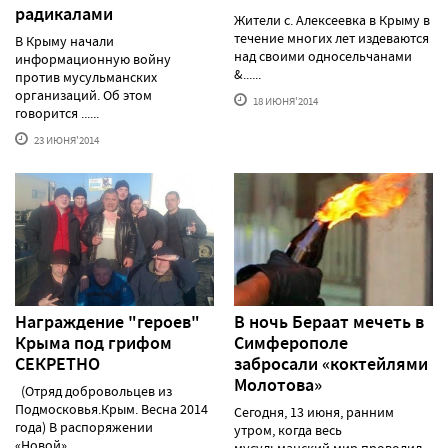
радикалами
Жители с. Алексеевка в Крыму в
течение многих лет издеваются
В Крыму начали
над своими односельчанами
информационную войну
&......
против мусульманских
организаций. Об этом
18 ИЮНЯ'2014
говорится ......
23 ИЮНЯ'2014
Награждение "героев"
В ночь Бераат мечеть в
Крыма под грифом
Симферополе
СЕКРЕТНО
забросали «коктейлями
Молотова»
(Отряд добровольцев из
Подмосковья.Крым. Весна 2014
Сегодня, 13 июня, ранним
года) В распоряжении
утром, когда весь
«Новой»......
мусульманский мир проводил