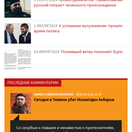
русский патриот чеченского происхождения
1 ИЮЛЯ'2024
К успешным мусульманам: прошло
время петлять
24 ИЮНЯ'2024
Посеявший ветер пожинает бурю
ПОСЛЕДНИЕ КОММЕНТАРИИ
HAMZA CHERNOMORCHENKO
03.06.2026, 23:29
Сегодня в Тюмени убит Исомитдин Акбаров
Со скорбью к павшим и ненавестью к притеснителям,