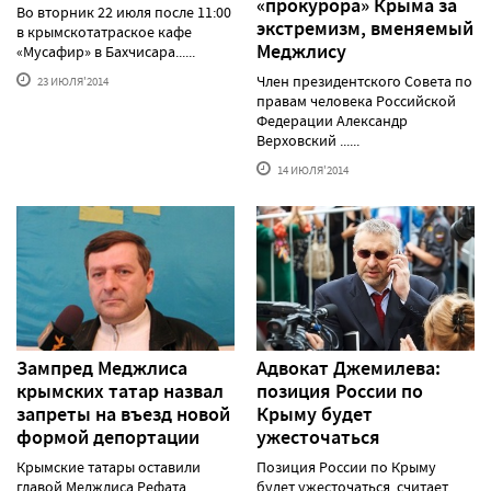
«прокурора» Крыма за
Во вторник 22 июля после 11:00
экстремизм, вменяемый
в крымскотатраское кафе
Меджлису
«Мусафир» в Бахчисара......
Член президентского Совета по
23 ИЮЛЯ'2014
правам человека Российской
Федерации Александр
Верховский ......
14 ИЮЛЯ'2014
Зампред Меджлиса
Адвокат Джемилева:
крымских татар назвал
позиция России по
запреты на въезд новой
Крыму будет
формой депортации
ужесточаться
Крымские татары оставили
Позиция России по Крыму
главой Меджлиса Рефата
будет ужесточаться, считает