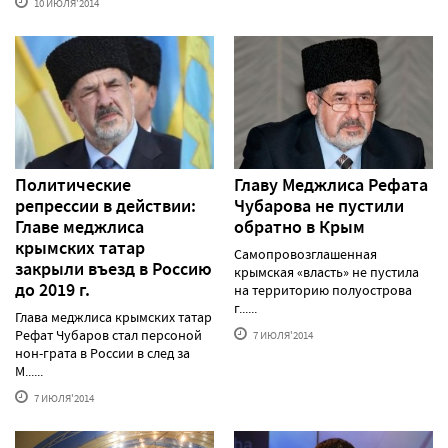
10 ИЮЛЯ'2014
Политические
Главу Меджлиса Рефата
репрессии в действии:
Чубарова не пустили
Главе меджлиса
обратно в Крым
крымских татар
Самопровозглашенная
закрыли въезд в Россию
крымская «власть» не пустила
до 2019 г.
на территорию полуострова
г......
Глава меджлиса крымских татар
Рефат Чубаров стал персоной
7 ИЮЛЯ'2014
нон-грата в России в след за
М......
7 ИЮЛЯ'2014