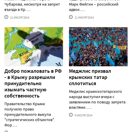
Чубарова, несмотря на запрет
Марк Фейгин – российский
въезда в Кр......
адвок......
11 ИЮЛЯ'2014
11 ИЮЛЯ'2014
Добро пожаловать в РФ
Меджлис призвал
- в Крыму разрешили
крымских татар
принудительно
сплотиться
изымать частную
Меджлис крымскотатарского
собственность
народа выступил вчера с
заявлением по поводу запрета
Правительство Крыма
властями ......
получило право
принудительного выкупа
9 ИЮЛЯ'2014
"стратегических объектов".
Фор......