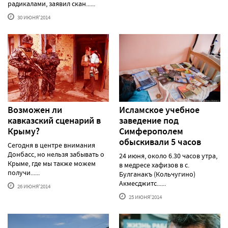
радикалами, заявил скан......
30 ИЮНЯ'2014
Возможен ли
Исламское учебное
кавказский сценарий в
заведение под
Крыму?
Симферополем
обыскивали 5 часов
Сегодня в центре внимания
Донбасс, но нельзя забывать о
24 июня, около 6.30 часов утра,
Крыме, где мы также можем
в медресе хафизов в с.
получи......
Булганакъ (Кольчугино)
Акмесджитс......
26 ИЮНЯ'2014
25 ИЮНЯ'2014