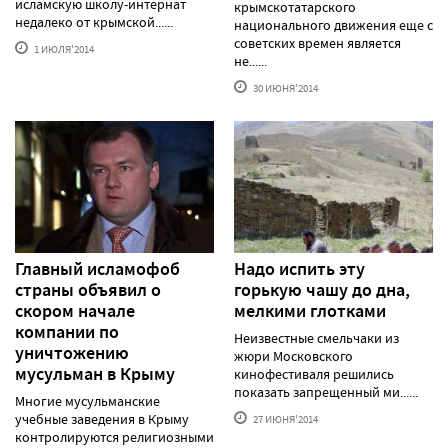
исламскую школу-интернат
крымскотатарского
недалеко от крымской......
национального движения еще с
советских времен является
1 ИЮЛЯ'2014
не......
30 ИЮНЯ'2014
Главный исламофоб
Надо испить эту
страны объявил о
горькую чашу до дна,
скором начале
мелкими глотками
компании по
Неизвестные смельчаки из
уничтожению
жюри Московского
мусульман в Крыму
кинофестиваля решились
показать запрещенный ми......
Многие мусульманские
учебные заведения в Крыму
27 ИЮНЯ'2014
контролируются религиозными