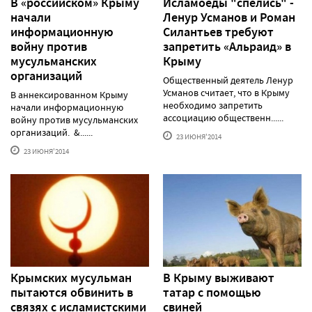
В «российском» Крыму
Исламоеды "спелись" -
начали
Ленур Усманов и Роман
информационную
Силантьев требуют
войну против
запретить «Альраид» в
мусульманских
Крыму
организаций
Общественный деятель Ленур
Усманов считает, что в Крыму
В аннексированном Крыму
необходимо запретить
начали информационную
ассоциацию общественн......
войну против мусульманских
организаций. &......
23 ИЮНЯ'2014
23 ИЮНЯ'2014
Крымских мусульман
В Крыму выживают
пытаются обвинить в
татар с помощью
связях с исламистскими
свиней