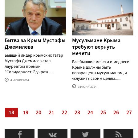
Битва за Крым Мустафы
Мусульмане Крыма
Джемилева
требуют вернуть
мечети
Бывший лидер крымских татар
Мустафа Джемилев стал
Все бывшие мечети и медресе
лауреатом премии
Крыма должны быть
"Солидарность", учреж......
возвращены мусульманам, и
«служить своим целям......
4 ИЮНЯ'2014
3 ИЮНЯ'2014
7
18
19
20
21
22
23
24
25
26
27