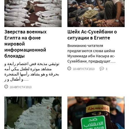
Зверства военных
Шейх Ас-Сухейбани о
Египта на фоне
ситуации в Египте
мировой
Вниманию читателя
информационной
предлагаются слова шейха
блокады
Мухаммада ибн Насыра ас-
Сухейбани, предыдущег......
توثيقي مذبحة فض اعتصام رابعة و
مشاهد موثرة لطفل يبكي أمه
18 АВГУСТА'2013
3
بحرقة و هو يشاهد رأسها المنفجرة
و أطفال و ر......
18 АВГУСТА'2013