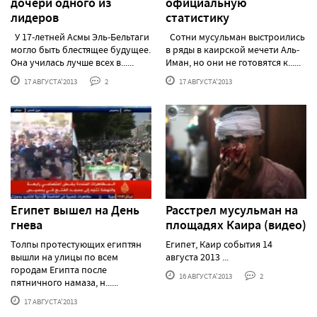
дочери одного из
официальную
лидеров
статистику
У 17-летней Асмы Эль-Бельтаги
Сотни мусульман выстроились
могло быть блестящее будущее.
в ряды в каирской мечети Аль-
Она училась лучше всех в......
Иман, но они не готовятся к......
17 АВГУСТА'2013
2
17 АВГУСТА'2013
Египет вышел на День
Расстрел мусульман на
гнева
площадях Каира (видео)
Толпы протестующих египтян
Египет, Каир события 14
вышли на улицы по всем
августа 2013 ...
городам Египта после
16 АВГУСТА'2013
2
пятничного намаза, н......
17 АВГУСТА'2013