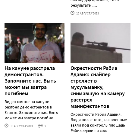
результате ......
16 АВГУСТА'2013
На кануне расстрела
Окрестности Рабиа
демонстрантов.
Адавия: снайпер
Запомните нас. Быть
стреляет в
может мы завтра
мусульманку,
погибнем
снимавшую на камеру
расстрел
Видео снятое на кануне
манифестантов
разгона демонстрантов в
Египте. Запомните нас. Быть
Окрестности Рабиа Адавия.
может мы завтра погибне......
Люди после того, как военные
взяли под контроль площадь
15 АВГУСТА'2013
2
Рабиа адавия и сож......