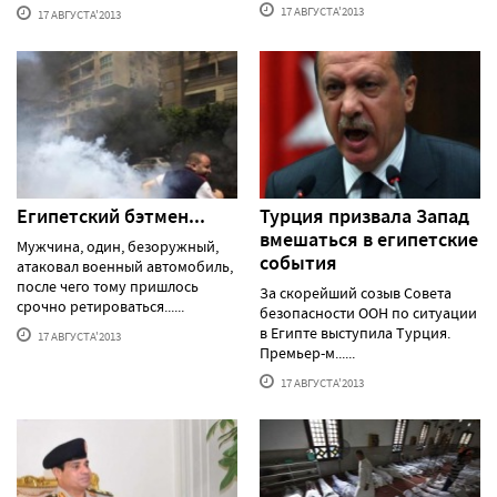
17 АВГУСТА'2013
17 АВГУСТА'2013
Египетский бэтмен...
Турция призвала Запад
вмешаться в египетские
Мужчина, один, безоружный,
события
атаковал военный автомобиль,
после чего тому пришлось
За скорейший созыв Совета
срочно ретироваться......
безопасности ООН по ситуации
в Египте выступила Турция.
17 АВГУСТА'2013
Премьер-м......
17 АВГУСТА'2013