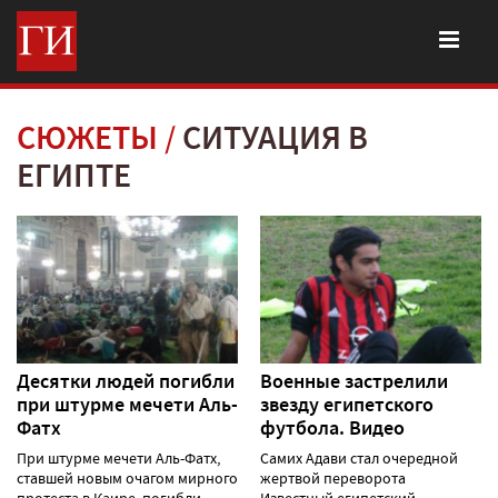
СЮЖЕТЫ
СИТУАЦИЯ В
ЕГИПТЕ
Десятки людей погибли
Военные застрелили
при штурме мечети Аль-
звезду египетского
Фатх
футбола. Видео
При штурме мечети Аль-Фатх,
Самих Адави стал очередной
ставшей новым очагом мирного
жертвой переворота
протеста в Каире, погибли
Известный египетский