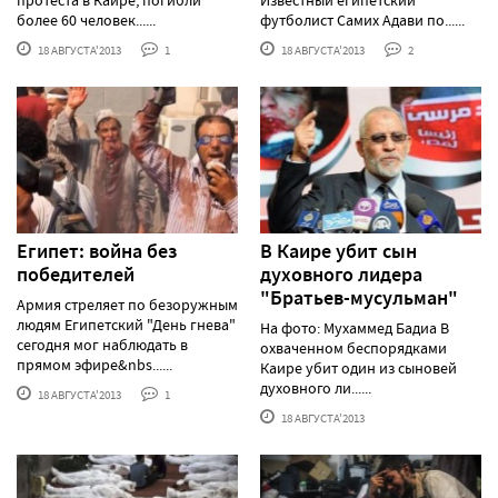
более 60 человек......
футболист Самих Адави по......
18 АВГУСТА'2013
1
18 АВГУСТА'2013
2
Египет: война без
В Каире убит сын
победителей
духовного лидера
"Братьев-мусульман"
Армия стреляет по безоружным
людям Египетский "День гнева"
На фото: Мухаммед Бадиа В
сегодня мог наблюдать в
охваченном беспорядками
прямом эфире&nbs......
Каире убит один из сыновей
духовного ли......
18 АВГУСТА'2013
1
18 АВГУСТА'2013