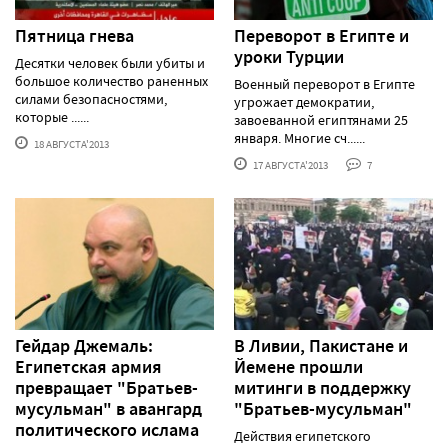
Пятница гнева
Переворот в Египте и
уроки Турции
Десятки человек были убиты и
большое количество раненных
Военный переворот в Египте
силами безопасностями,
угрожает демократии,
которые ......
завоеванной египтянами 25
января. Многие сч......
18 АВГУСТА'2013
17 АВГУСТА'2013
7
Гейдар Джемаль:
В Ливии, Пакистане и
Египетская армия
Йемене прошли
превращает "Братьев-
митинги в поддержку
мусульман" в авангард
"Братьев-мусульман"
политического ислама
Действия египетского