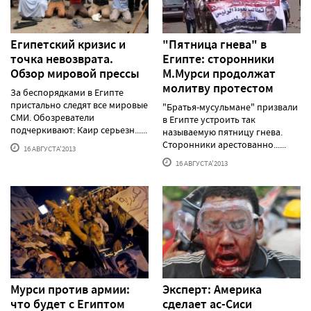
Египетский кризис и
"Пятница гнева" в
точка невозврата.
Египте: сторонники
Обзор мировой прессы
М.Мурси продолжат
молитву протестом
За беспорядками в Египте
пристально следят все мировые
"Братья-мусульмане" призвали
СМИ. Обозреватели
в Египте устроить так
подчеркивают: Каир серьезн......
называемую пятницу гнева.
Сторонники арестованно......
16 АВГУСТА'2013
16 АВГУСТА'2013
Мурси против армии:
Эксперт: Америка
что будет с Египтом
сделает ас-Сиси