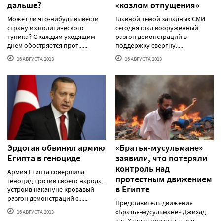
дальше?
«козлом отпущения»
Может ли что-нибудь вывести
Главной темой западных СМИ
страну из политического
сегодня стал вооруженный
тупика? С каждым уходящим
разгон демонстраций в
днем обостряется прот......
поддержку свергну......
16 АВГУСТА'2013
16 АВГУСТА'2013
Эрдоган обвинил армию
«Братья-мусульмане»
Египта в геноциде
заявили, что потеряли
контроль над
Армия Египта совершила
протестным движением
геноцид против своего народа,
в Египте
устроив накануне кровавый
разгон демонстраций с......
Представитель движения
«Братья-мусульмане» Джихад
16 АВГУСТА'2013
аль-Хаддад признал, что в