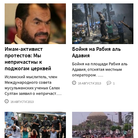
Имам-активист
Бойня на Рабия аль
протестов: Мы
Адавия
непричастны к
Бойня на площади Рабия аль
поджогам церквей
Адавия, отснятая местным
оператором. ......
Исламский мыслитель, член
Международного совета
16 АВГУСТА'2013
1
мусульманских ученых Салах
Султан заявил о непричаст......
16 АВГУСТА'2013