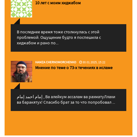
10 лет с моим хиджабом
В последнее время тоже столкнулась с этой
проблемой. Ощущение будто я поспешила с
хиджабом и рано по...
HAMZA CHERNOMORCHENKO
30.01.2025, 15:22
Мнение по теме о 73-х течениях в исламе
إمام احمد إمام , Ва алейкум ассалам ва рахматуЛлахи
ва баракятух! Спасибо брат за то что попробовал ...