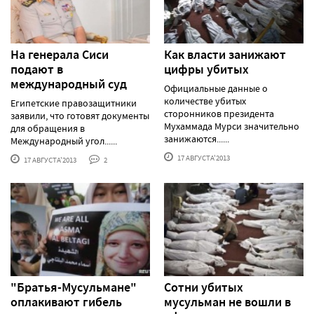
На генерала Сиси
Как власти занижают
подают в
цифры убитых
международный суд
Официальные данные о
количестве убитых
Египетские правозащитники
сторонников президента
заявили, что готовят документы
Мухаммада Мурси значительно
для обращения в
занижаются......
Международный угол......
17 АВГУСТА'2013
17 АВГУСТА'2013
2
"Братья-Мусульмане"
Сотни убитых
оплакивают гибель
мусульман не вошли в