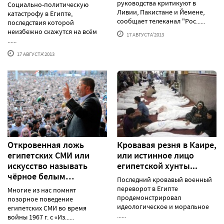
руководства критикуют в
Социально-политическую
Ливии, Пакистане и Йемене,
катастрофу в Египте,
сообщает телеканал "Рос......
последствия которой
неизбежно скажутся на всём
17 АВГУСТА'2013
......
17 АВГУСТА'2013
Откровенная ложь
Кровавая резня в Каире,
египетских СМИ или
или истинное лицо
искусство называть
египетской хунты...
чёрное белым…
Последний кровавый военный
переворот в Египте
Многие из нас помнят
продемонстрировал
позорное поведение
идеологическое и моральное
египетских СМИ во время
......
войны 1967 г. с «Из......