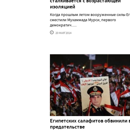
сталкивается с возрастающей
изоляцией
Когда прошлым летом вооруженные силы Е
сместили Мухаммада Мурси, первого
демократич......
20 МАЯ'2014
Египетских салафитов обвинили 
предательстве