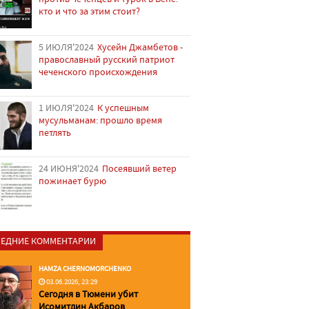
кто и что за этим стоит?
5 ИЮЛЯ'2024
Хусейн Джамбетов -
православный русский патриот
чеченского происхождения
1 ИЮЛЯ'2024
К успешным
мусульманам: прошло время
петлять
24 ИЮНЯ'2024
Посеявший ветер
пожинает бурю
ЕДНИЕ КОММЕНТАРИИ
HAMZA CHERNOMORCHENKO
03.06.2026, 23:29
Сегодня в Тюмени убит
Исомитдин Акбаров