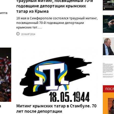
траурный митинг, посвященный 70-й
годовщине депортации крымских
татар из Крыма
гипта
18 мая в Симферополе состоялся траурный митинг,
посвященный 70-й годовщине депортации
крымских тат......
20 МАЯ'2014
ПОСЛ
в
Митинг крымских татар в Стамбуле. 70
лет после депортации