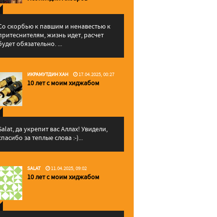
Со скорбью к павшим и ненавестью к
притеснителям, жизнь идет, расчет
будет обязательно. ...
ИКРАМУТДИН ХАН
17.04.2025, 00:27
10 лет с моим хиджабом
Salat, да укрепит вас Аллаx! Увидели,
спасибо за теплые слова :-)...
SALAT
11.04.2025, 09:02
10 лет с моим хиджабом