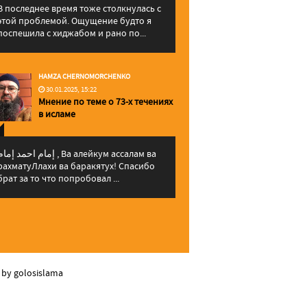
В последнее время тоже столкнулась с
этой проблемой. Ощущение будто я
поспешила с хиджабом и рано по...
HAMZA CHERNOMORCHENKO
30.01.2025, 15:22
Мнение по теме о 73-х течениях
в исламе
إمام احمد إما , Ва алейкум ассалам ва
рахматуЛлахи ва баракятух! Спасибо
брат за то что попробовал ...
 by golosislama