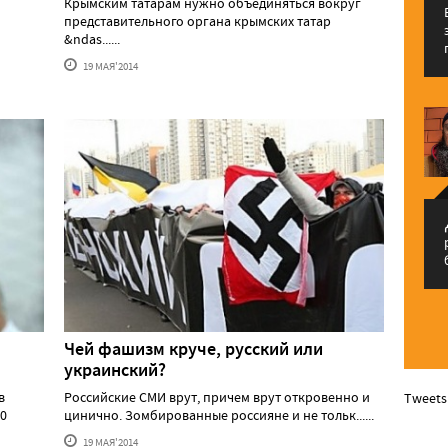
Крымским татарам нужно объединяться вокруг
представительного органа крымских татар
&ndas......
19 МАЯ'2014
م
Чей фашизм круче, русский или
украинский?
в
Российские СМИ врут, причем врут откровенно и
Tweets
10
цинично. Зомбированные россияне и не тольк......
19 МАЯ'2014