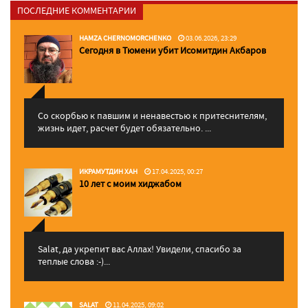
ПОСЛЕДНИЕ КОММЕНТАРИИ
HAMZA CHERNOMORCHENKO
03.06.2026, 23:29
Сегодня в Тюмени убит Исомитдин Акбаров
Со скорбью к павшим и ненавестью к притеснителям,
жизнь идет, расчет будет обязательно. ...
ИКРАМУТДИН ХАН
17.04.2025, 00:27
10 лет с моим хиджабом
Salat, да укрепит вас Аллаx! Увидели, спасибо за
теплые слова :-)...
SALAT
11.04.2025, 09:02