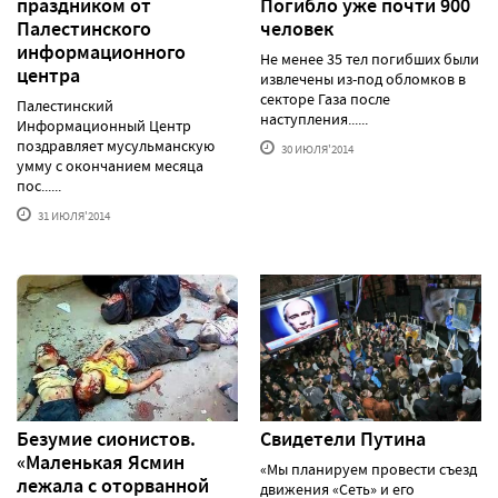
праздником от
Погибло уже почти 900
Палестинского
человек
информационного
Не менее 35 тел погибших были
центра
извлечены из-под обломков в
секторе Газа после
Палестинский
наступления......
Информационный Центр
поздравляет мусульманскую
30 ИЮЛЯ'2014
умму с окончанием месяца
пос......
31 ИЮЛЯ'2014
Безумие сионистов.
Свидетели Путина
«Маленькая Ясмин
«Мы планируем провести съезд
лежала с оторванной
движения «Сеть» и его