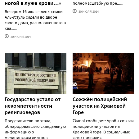
ногой в луже крови…»
полномасштабную пре......
Вечером 16 июля члены семьи
30 ИЮЛЯ'2014
Аль-Устуль сидели во дворе
своего дома, расположенного в
ква......
30 ИЮЛЯ'2014
Государство устало от
Сожжён полицейский
некомпетентности
участок на Храмовой
религиоведов
Горе
Представители портала,
7kanal сообщает: Арабы сожгли
обнародовавшего скандальную
полицейский участок на
информацию о
Храмовой горе. В социальных
медицинском диагноз......
сетях появилис......