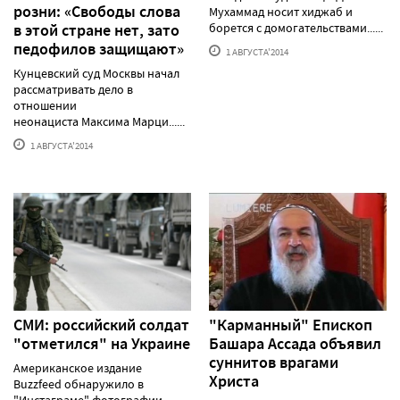
розни: «Свободы слова
Мухаммад носит хиджаб и
в этой стране нет, зато
борется с домогательствами......
педофилов защищают»
1 АВГУСТА'2014
Кунцевский суд Москвы начал
рассматривать дело в
отношении
неонациста Максима Марци......
1 АВГУСТА'2014
СМИ: российский солдат
"Карманный" Епископ
"отметился" на Украине
Башара Ассада объявил
суннитов врагами
Американское издание
Христа
Buzzfeed обнаружило в