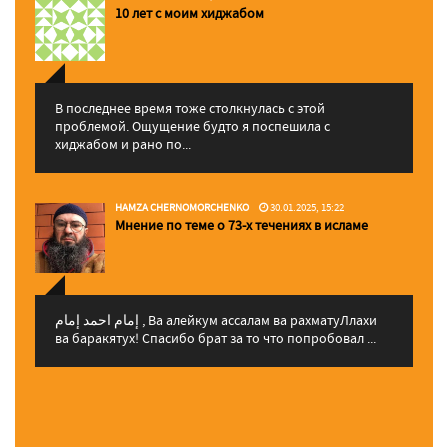
10 лет с моим хиджабом
В последнее время тоже столкнулась с этой
проблемой. Ощущение будто я поспешила с
хиджабом и рано по...
HAMZA CHERNOMORCHENKO
30.01.2025, 15:22
Мнение по теме о 73-х течениях в исламе
إمام احمد إمام , Ва алейкум ассалам ва рахматуЛлахи
ва баракятух! Спасибо брат за то что попробовал ...