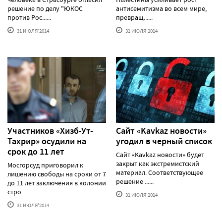
решение по делу "ЮКОС
антисемитизма во всем мире,
против Рос......
превращ......
31 ИЮЛЯ'2014
31 ИЮЛЯ'2014
Участников «Хизб-Ут-
Сайт «Kavkaz новости»
Тахрир» осудили на
угодил в черный список
срок до 11 лет
Сайт «Kavkaz новости» будет
закрыт как экстремистский
Мосгорсуд приговорил к
материал. Соответствующее
лишению свободы на сроки от 7
решение ......
до 11 лет заключения в колонии
стро......
31 ИЮЛЯ'2014
31 ИЮЛЯ'2014