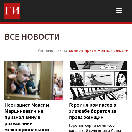
ВСЕ НОВОСТИ
Упорядочить по:
комментариям
за все время
Неонацист Максим
Героиня комиксов в
Марцинкевич не
хиджабе борется за
признал вину в
права женщин
разжигании
Героиня серии комиксов
межнациональной
канадской художницы Дины