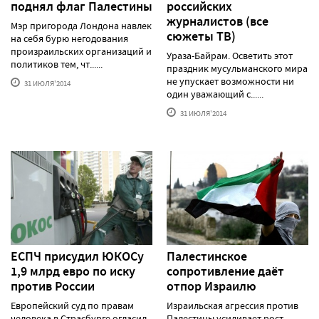
поднял флаг Палестины
российских
журналистов (все
Мэр пригорода Лондона навлек
сюжеты ТВ)
на себя бурю негодования
произраильских организаций и
Ураза-Байрам. Осветить этот
политиков тем, чт......
праздник мусульманского мира
не упускает возможности ни
31 ИЮЛЯ'2014
один уважающий с......
31 ИЮЛЯ'2014
ЕСПЧ присудил ЮКОСу
Палестинское
1,9 млрд евро по иску
сопротивление даёт
против России
отпор Израилю
Европейский суд по правам
Израильская агрессия против
человека в Страсбурге огласил
Палестины усиливает рост