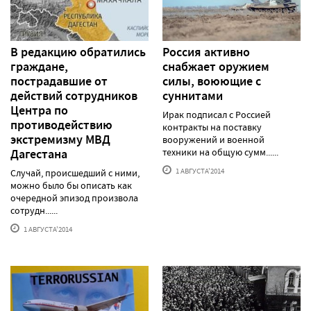
В редакцию обратились
Россия активно
граждане,
снабжает оружием
пострадавшие от
силы, воюющие с
действий сотрудников
суннитами
Центра по
Ирак подписал с Россией
противодействию
контракты на поставку
экстремизму МВД
вооружений и военной
Дагестана
техники на общую сумм......
1 АВГУСТА'2014
Случай, происшедший с ними,
можно было бы описать как
очередной эпизод произвола
сотрудн......
1 АВГУСТА'2014