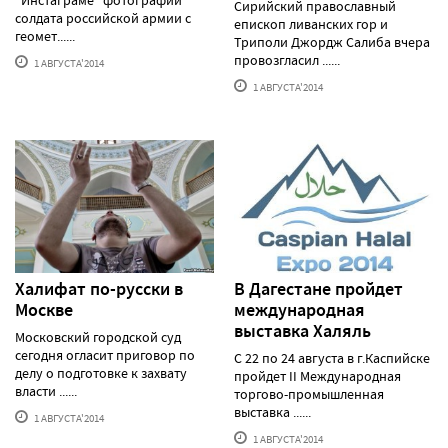
"Инстаграме" фотографии
Сирийский православный
солдата российской армии с
епископ ливанских гор и
геомет......
Триполи Джордж Салиба вчера
провозгласил ......
1 АВГУСТА'2014
1 АВГУСТА'2014
Халифат по-русски в
В Дагестане пройдет
Москве
международная
выставка Халяль
Московский городской суд
сегодня огласит приговор по
С 22 по 24 августа в г.Каспийске
делу о подготовке к захвату
пройдет II Международная
власти ......
торгово-промышленная
выставка ......
1 АВГУСТА'2014
1 АВГУСТА'2014