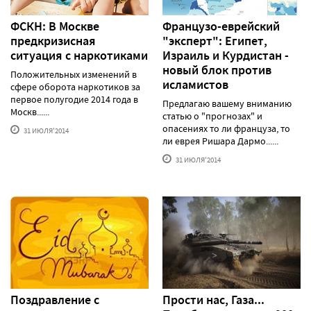
ФСКН: В Москве
Французо-еврейский
предкризисная
"эксперт": Египет,
ситуация с наркотиками
Израиль и Курдистан -
новый блок против
Положительных изменений в
исламистов
сфере оборота наркотиков за
первое полугодие 2014 года в
Предлагаю вашему вниманию
Москв......
статью о "прогнозах" и
опасениях то ли француза, то
31 ИЮЛЯ'2014
ли еврея Ришара Дармо......
31 ИЮЛЯ'2014
Поздравление с
Прости нас, Газа...