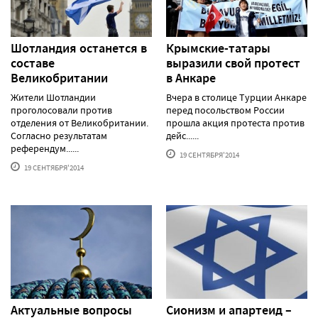
Шотландия останется в
Крымские-татары
составе
выразили свой протест
Великобритании
в Анкаре
Жители Шотландии
Вчера в столице Турции Анкаре
проголосовали против
перед посольством России
отделения от Великобритании.
прошла акция протеста против
Согласно результатам
дейс......
референдум......
19 СЕНТЯБРЯ'2014
19 СЕНТЯБРЯ'2014
Актуальные вопросы
Сионизм и апартеид –