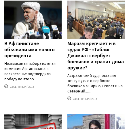
В Афганистане
Маразм крепчает и в
объявили имя нового
судах РФ - «Таблиг
президента
Джамаат» вербует
боевиков и хранит дома
Независимая избирательная
оружие?
комиссия Афганистана в
воскресенье подтвердила
Астраханский суд поставил
победу во второ......
точку в деле о вербовке
боевиков в Сирию, Египет и на
23 СЕНТЯБРЯ'2014
Северный......
23 СЕНТЯБРЯ'2014