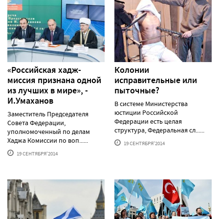
«Российская хадж-
Колонии
миссия признана одной
исправительные или
из лучших в мире», -
пыточные?
И.Умаханов
В системе Министерства
юстиции Российской
Заместитель Председателя
Федерации есть целая
Совета Федерации,
структура, Федеральная сл......
уполномоченный по делам
Хаджа Комиссии по воп......
19 СЕНТЯБРЯ'2014
19 СЕНТЯБРЯ'2014