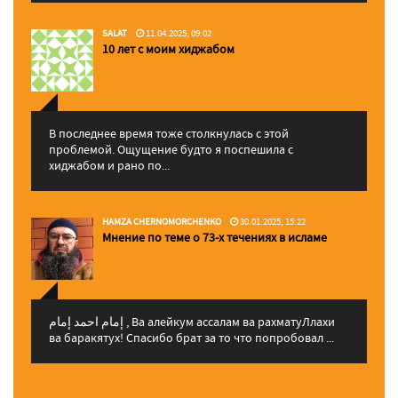
SALAT
11.04.2025, 09:02
10 лет с моим хиджабом
В последнее время тоже столкнулась с этой
проблемой. Ощущение будто я поспешила с
хиджабом и рано по...
HAMZA CHERNOMORCHENKO
30.01.2025, 15:22
Мнение по теме о 73-х течениях в исламе
إمام احمد إمام , Ва алейкум ассалам ва рахматуЛлахи
ва баракятух! Спасибо брат за то что попробовал ...