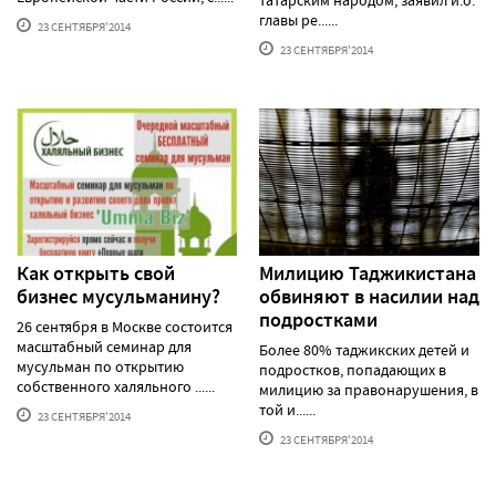
татарским народом, заявил и.о.
главы ре......
23 СЕНТЯБРЯ'2014
23 СЕНТЯБРЯ'2014
Как открыть свой
Милицию Таджикистана
бизнес мусульманину?
обвиняют в насилии над
подростками
26 сентября в Москве состоится
масштабный семинар для
Более 80% таджикских детей и
мусульман по открытию
подростков, попадающих в
собственного халяльного ......
милицию за правонарушения, в
той и......
23 СЕНТЯБРЯ'2014
23 СЕНТЯБРЯ'2014