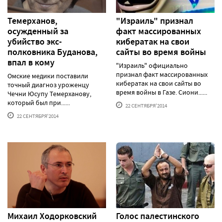
Темерханов,
"Израиль" признал
осужденный за
факт массированных
убийство экс-
кибератак на свои
полковника Буданова,
сайты во время войны
впал в кому
"Израиль" официально
признал факт массированных
Омские медики поставили
кибератак на свои сайты во
точный диагноз уроженцу
время войны в Газе. Сиони......
Чечни Юсупу Темерханову,
который был при......
22 СЕНТЯБРЯ'2014
22 СЕНТЯБРЯ'2014
Михаил Ходорковский
Голос палестинского