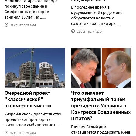
Меджлис татарского народа
покинул свое здание в
В последнее время в
Симферополе, которое
мусульманской среде живо
занимал 15 лет. На ......
обсуждается новость о
создании коалиции ара......
22 СЕНТЯБРЯ'2014
22 СЕНТЯБРЯ'2014
Очередной проект
Что означает
"классической"
триумфальный прием
этнической чистки
президента Украины в
Конгрессе Соединенных
«Израильское» правительство
Штатов?
продолжает претворять в
жизнь свои амбициозные п......
Почему Белый дом
отказывается поддержать Киев
22 СЕНТЯБРЯ'2014