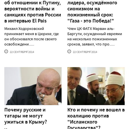
об отношении к Путину,
лидера, осуждённого
вероятности войны и
сионизмом на
санкциях против России
пожизненный срок:
в интервью El Pais
"Газа - это Победа!"
Михаил Ходорковский
Член ЦК ФАТХ Марван аль-
принимает меня в Цюрихе, где
Баргути, осужденный евреями
он обосновался после своего
на несколько пожизненных
освобождени......
сроков, заявил, что про......
22 СЕНТЯБРЯ'2014
22 СЕНТЯБРЯ'2014
Почему русские и
Кто и почему не вошел в
татары не могут
коалицию против
ужиться в Крыму?
"Исламского
Государства"?