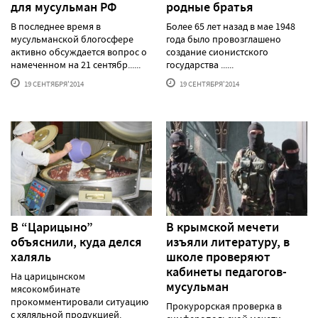
для мусульман РФ
родные братья
В последнее время в
Более 65 лет назад в мае 1948
мусульманской блогосфере
года было провозглашено
активно обсуждается вопрос о
создание сионистского
намеченном на 21 сентябр......
государства ......
19 СЕНТЯБРЯ'2014
19 СЕНТЯБРЯ'2014
В “Царицыно”
В крымской мечети
объяснили, куда делся
изъяли литературу, в
халяль
школе проверяют
кабинеты педагогов-
На царицынском
мусульман
мясокомбинате
прокомментировали ситуацию
Прокурорская проверка в
с хяляльной продукцией.