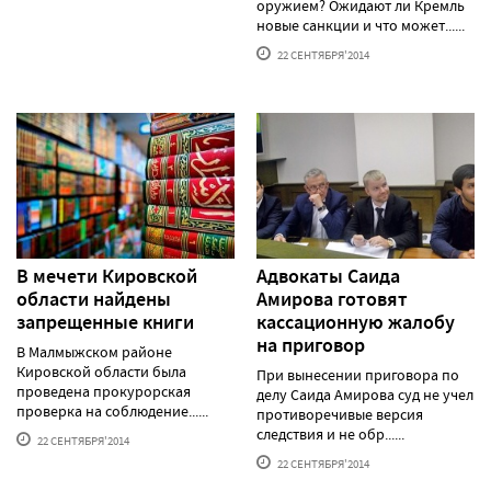
оружием? Ожидают ли Кремль
новые санкции и что может......
22 СЕНТЯБРЯ'2014
В мечети Кировской
Адвокаты Саида
области найдены
Амирова готовят
запрещенные книги
кассационную жалобу
на приговор
В Малмыжском районе
Кировской области была
При вынесении приговора по
проведена прокурорская
делу Саида Амирова суд не учел
проверка на соблюдение......
противоречивые версия
следствия и не обр......
22 СЕНТЯБРЯ'2014
22 СЕНТЯБРЯ'2014