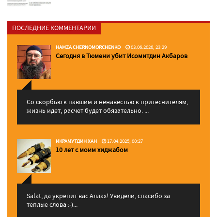
ПОСЛЕДНИЕ КОММЕНТАРИИ
HAMZA CHERNOMORCHENKO
03.06.2026, 23:29
Сегодня в Тюмени убит Исомитдин Акбаров
Со скорбью к павшим и ненавестью к притеснителям,
жизнь идет, расчет будет обязательно. ...
ИКРАМУТДИН ХАН
17.04.2025, 00:27
10 лет с моим хиджабом
Salat, да укрепит вас Аллаx! Увидели, спасибо за
теплые слова :-)...