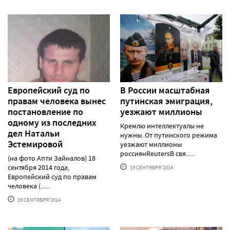
Европейский суд по
В России масштабная
правам человека вынес
путинская эмиграция,
постановление по
уезжают миллионы
одному из последних
Кремлю интеллектуалы не
дел Натальи
нужны. От путинского режима
Эстемировой
уезжают миллионы
россиянReutersВ свя......
(на фото Апти Зайналов) 18
сентября 2014 года,
19 СЕНТЯБРЯ'2014
Европейский суд по правам
человека (......
19 СЕНТЯБРЯ'2014