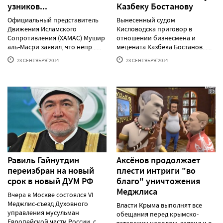
узников...
Казбеку Бостанову
Официальный представитель
Вынесенный судом
Движения Исламского
Кисловодска приговор в
Сопротивления (ХАМАС) Мушир
отношении бизнесмена и
аль-Масри заявил, что непр......
мецената Казбека Бостанов......
23 СЕНТЯБРЯ'2014
23 СЕНТЯБРЯ'2014
Равиль Гайнутдин
Аксёнов продолжает
переизбран на новый
плести интриги "во
срок в новый ДУМ РФ
благо" уничтожения
Меджлиса
Вчера в Москве состоялся VI
Меджлис-съезд Духовного
Власти Крыма выполнят все
управления мусульман
обещания перед крымско-
Европейской части России, с......