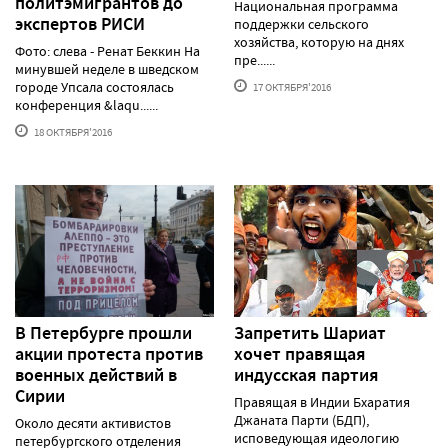
политэмигрантов до
Национальная программа
экспертов РИСИ
поддержки сельского
хозяйства, которую на днях
Фото: слева - Ренат Беккин На
пре......
минувшей неделе в шведском
городе Упсала состоялась
17 ОКТЯБРЯ'2016
конференция &laqu......
18 ОКТЯБРЯ'2016
В Петербурге прошли
Запретить Шариат
акции протеста против
хочет правящая
военных действий в
индусская партия
Сирии
Правящая в Индии Бхаратия
Джаната Парти (БДП),
Около десяти активистов
исповедующая идеологию
петербургского отделения