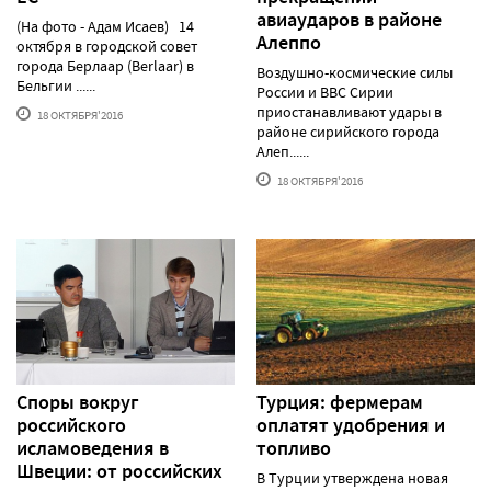
авиаударов в районе
(На фото - Адам Исаев) 14
Алеппо
октября в городской совет
города Берлаар (Berlaar) в
Воздушно-космические силы
Бельгии ......
России и ВВС Сирии
приостанавливают удары в
18 ОКТЯБРЯ'2016
районе сирийского города
Алеп......
18 ОКТЯБРЯ'2016
Споры вокруг
Турция: фермерам
российского
оплатят удобрения и
исламоведения в
топливо
Швеции: от российских
В Турции утверждена новая