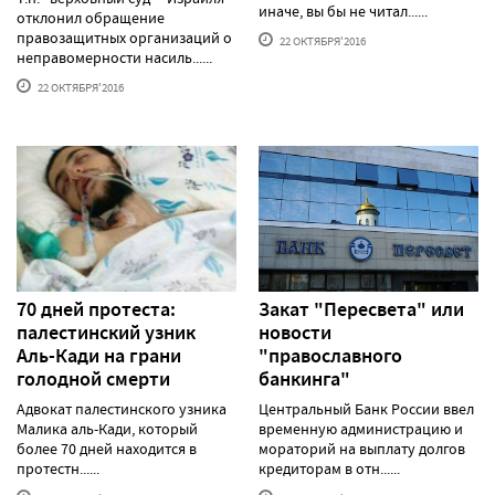
иначе, вы бы не читал......
отклонил обращение
правозащитных организаций о
22 ОКТЯБРЯ'2016
неправомерности насиль......
22 ОКТЯБРЯ'2016
70 дней протеста:
Закат "Пересвета" или
палестинский узник
новости
Аль-Кади на грани
"православного
голодной смерти
банкинга"
Адвокат палестинского узника
Центральный Банк России ввел
Малика аль-Кади, который
временную администрацию и
более 70 дней находится в
мораторий на выплату долгов
протестн......
кредиторам в отн......