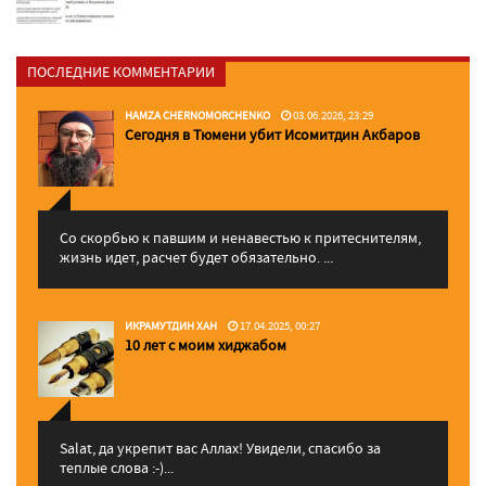
ПОСЛЕДНИЕ КОММЕНТАРИИ
HAMZA CHERNOMORCHENKO
03.06.2026, 23:29
Сегодня в Тюмени убит Исомитдин Акбаров
Со скорбью к павшим и ненавестью к притеснителям,
жизнь идет, расчет будет обязательно. ...
ИКРАМУТДИН ХАН
17.04.2025, 00:27
10 лет с моим хиджабом
Salat, да укрепит вас Аллаx! Увидели, спасибо за
теплые слова :-)...