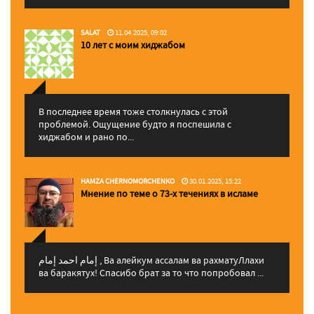
SALAT
11.04.2025, 09:02
10 лет с моим хиджабом
В последнее время тоже столкнулась с этой
проблемой. Ощущение будто я поспешила с
хиджабом и рано по...
HAMZA CHERNOMORCHENKO
30.01.2025, 15:22
Мнение по теме о 73-х течениях в исламе
إمام احمد إمام , Ва алейкум ассалам ва рахматуЛлахи
ва баракятух! Спасибо брат за то что попробовал ...