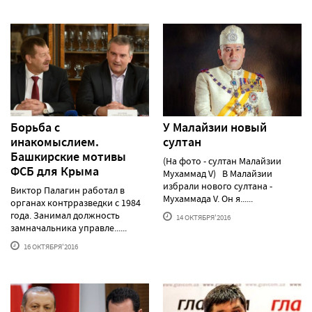
Борьба с
У Малайзии новый
инакомыслием.
султан
Башкирские мотивы
(На фото - султан Малайзии
ФСБ для Крыма
Мухаммад V) В Малайзии
избрали нового султана -
Виктор Палагин работал в
Мухаммада V. Он я......
органах контрразведки с 1984
года. Занимал должность
14 ОКТЯБРЯ'2016
замначальника управле......
16 ОКТЯБРЯ'2016