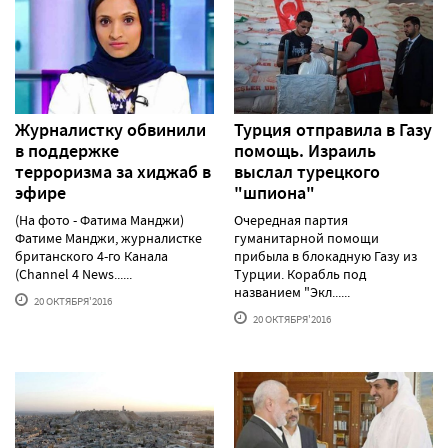
Журналистку обвинили
Турция отправила в Газу
в поддержке
помощь. Израиль
терроризма за хиджаб в
выслал турецкого
эфире
"шпиона"
(На фото - Фатима Манджи)
Очередная партия
Фатиме Манджи, журналистке
гуманитарной помощи
британского 4-го Канала
прибыла в блокадную Газу из
(Channel 4 News......
Турции. Корабль под
названием "Экл......
20 ОКТЯБРЯ'2016
20 ОКТЯБРЯ'2016