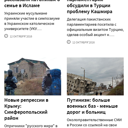
семье в Исламе
обсудили в Турции
проблему Кашмира
Украинские мусульмане
приняли участие в симпозиуме
Делегация пакистанских
в Украинском католическом
парламентариев посетила с
университете (УКУ......
официальным визитом Турцию,
сделав особый акцент н......
12 ОКТЯБРЯ'2016
12 ОКТЯБРЯ'2016
Новые репрессии в
Путинизм: больше
Крыму:
военных баз - меньше
Симферопольский
дорог и больниц
район
Околоправительственные СМИ
в России со ссылкой на свои
Опричники "русского мира" в