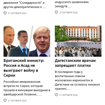
индусского шовинизма
движения "Солидарность" и
(хиндутв......
других демократических о......
17 ОКТЯБРЯ'2016
17 ОКТЯБРЯ'2016
Британский министр:
Дагестанским врачам
Россия и Асад не
запрещают платки
выиграют войну в
В последние годы у
Сирии
воспитанных совком
московских марионеток в
Российско-американская
Дагестане не осталось никаких
встреча по Сирии, которая
препятс......
прошла в минувшие выходные в
швейцарской Лозанне, ......
17 ОКТЯБРЯ'2016
17 ОКТЯБРЯ'2016