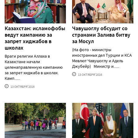
Казахстан: исламофобы
Чавушоглу обсудит со
ведут кампанию за
странами Залива битву
запрет хиджабов в
за Мосул
школах
(На фото - министры
иностранных дел Турции и КСА
Враги религии Аллаха в
Мевлют Чавушоглу и Адель
Казахстане начали
Джубейр) Министр и......
целенаправленную кампанию
за запрет хиджаба в школах.
13 ОКТЯБРЯ'2016
Камп......
13 ОКТЯБРЯ'2016