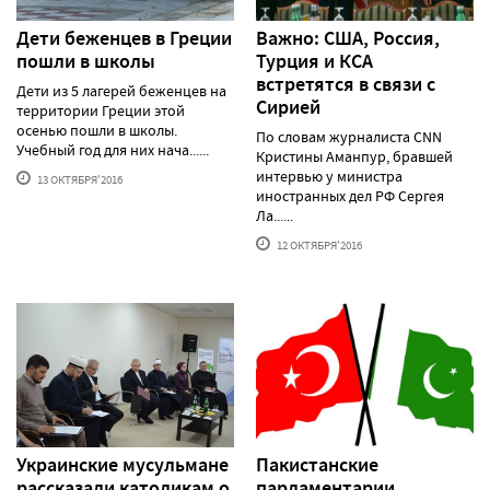
Дети беженцев в Греции
Важно: США, Россия,
пошли в школы
Турция и КСА
встретятся в связи с
Дети из 5 лагерей беженцев на
Сирией
территории Греции этой
осенью пошли в школы.
По словам журналиста CNN
Учебный год для них нача......
Кристины Аманпур, бравшей
интервью у министра
13 ОКТЯБРЯ'2016
иностранных дел РФ Сергея
Ла......
12 ОКТЯБРЯ'2016
Украинские мусульмане
Пакистанские
рассказали католикам о
парламентарии