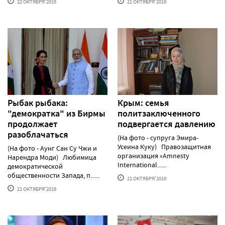
22 ОКТЯБРЯ'2016
21 ОКТЯБРЯ'2016
Рыбак рыбака:
Крым: семья
"демократка" из Бирмы
политзаключенного
продолжает
подвергается давлению
разоблачаться
(На фото - супруга Эмира-
Усеина Куку) Правозащитная
(На фото - Аунг Сан Су Чжи и
организация «Amnesty
Нарендра Моди) Любимица
International......
демократической
общественности Запада, п......
21 ОКТЯБРЯ'2016
21 ОКТЯБРЯ'2016