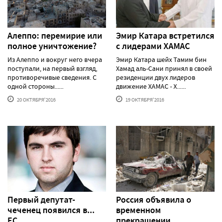
Алеппо: перемирие или
Эмир Катара встретился
полное уничтожение?
с лидерами ХАМАС
Из Алеппо и вокруг него вчера
Эмир Катара шейх Тамим бин
поступали, на первый взгляд,
Хамад аль-Сани принял в своей
противоречивые сведения. С
резиденции двух лидеров
одной стороны......
движение ХАМАС - Х......
20 ОКТЯБРЯ'2016
19 ОКТЯБРЯ'2016
Первый депутат-
Россия объявила о
чеченец появился в...
временном
ЕС
прекращении