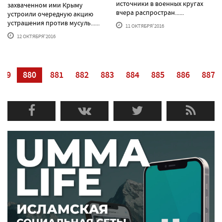
источники в военных кругах
захваченном ими Крыму
вчера распростран......
устроили очередную акцию
устрашения против мусуль......
11 ОКТЯБРЯ'2016
12 ОКТЯБРЯ'2016
879
880
881
882
883
884
885
886
887