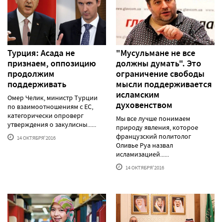
Турция: Асада не
"Мусульмане не все
признаем, оппозицию
должны думать". Это
продолжим
ограничение свободы
поддерживать
мысли поддерживается
исламским
Омер Челик, министр Турции
духовенством
по взаимоотношениям с ЕС,
категорически опроверг
Мы все лучше понимаем
утверждения о закулисны......
природу явления, которое
французский политолог
14 ОКТЯБРЯ'2016
Оливье Руа назвал
исламизацией......
14 ОКТЯБРЯ'2016