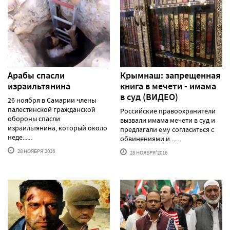
Арабы спасли
Крымнаш: запрещенная
израильтянина
книга в мечети - имама
в суд (ВИДЕО)
26 ноября в Самарии члены
палестинской гражданской
Российские правоохранители
обороны спасли
вызвали имама мечети в суд и
израильтянина, который около
предлагали ему согласиться с
неде......
обвинениями и ......
28 НОЯБРЯ'2016
28 НОЯБРЯ'2016