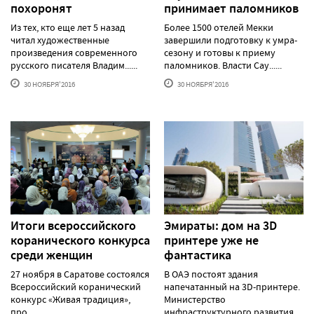
похоронят
принимает паломников
Из тех, кто еще лет 5 назад
Более 1500 отелей Мекки
читал художественные
завершили подготовку к умра-
произведения современного
сезону и готовы к приему
русского писателя Владим......
паломников. Власти Сау......
30 НОЯБРЯ'2016
30 НОЯБРЯ'2016
Итоги всероссийского
Эмираты: дом на 3D
коранического конкурса
принтере уже не
среди женщин
фантастика
27 ноября в Саратове состоялся
В ОАЭ постоят здания
Всероссийский коранический
напечатанный на 3D-принтере.
конкурс «Живая традиция»,
Министерство
про......
инфраструктурного развития