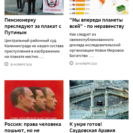
Пенсионерку
"Мы впереди планеты
преследуют за плакат с
всей" - по неравенству
Путиным
Как следует из
свежеопубликованного
Центральный районный суд
доклада исследовательской
Калининграда не нашел состава
организации Новое Мировое
преступления в изображении
Богатство ......
на плакате местно......
30 НОЯБРЯ'2016
30 НОЯБРЯ'2016
Россия: права человека
К умре готов!
пошьют, но не
Саудовская Аравия