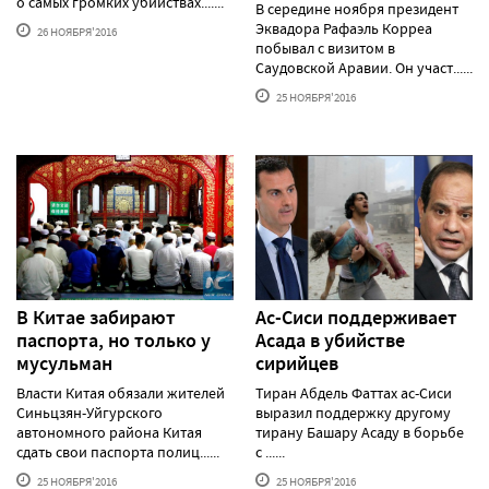
о самых громких убийствах.......
В середине ноября президент
Эквадора Рафаэль Корреа
26 НОЯБРЯ'2016
побывал с визитом в
Саудовской Аравии. Он участ......
25 НОЯБРЯ'2016
В Китае забирают
Ас-Сиси поддерживает
паспорта, но только у
Асада в убийстве
мусульман
сирийцев
Власти Китая обязали жителей
Тиран Абдель Фаттах ас-Сиси
Синьцзян-Уйгурского
выразил поддержку другому
автономного района Китая
тирану Башару Асаду в борьбе
сдать свои паспорта полиц......
с ......
25 НОЯБРЯ'2016
25 НОЯБРЯ'2016