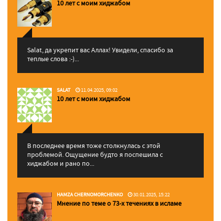
10 лет с моим хиджабом
Salat, да укрепит вас Аллаx! Увидели, спасибо за
теплые слова :-)...
SALAT
11.04.2025, 09:02
10 лет с моим хиджабом
В последнее время тоже столкнулась с этой
проблемой. Ощущение будто я поспешила с
хиджабом и рано по...
HAMZA CHERNOMORCHENKO
30.01.2025, 15:22
Мнение по теме о 73-х течениях в исламе