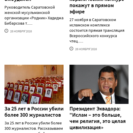
покажут в прямом
Руководитель Саратовской
эфире
женской мусульманской
организации «Родник» Хадиджа
27 ноября в Саратовском
Бибарсова т......
исламском комплексе
состоится прямая трансляция
28 НОЯБРЯ'2016
Всероссийского конкурса
чтец......
26 НОЯБРЯ'2016
За 25 лет в России убили
Президент Эквадора:
более 300 журналистов
"Ислам – это больше,
чем религия, это целая
За 25 лет в России убили более
цивилизация»
300 журналистов. Рассказываем