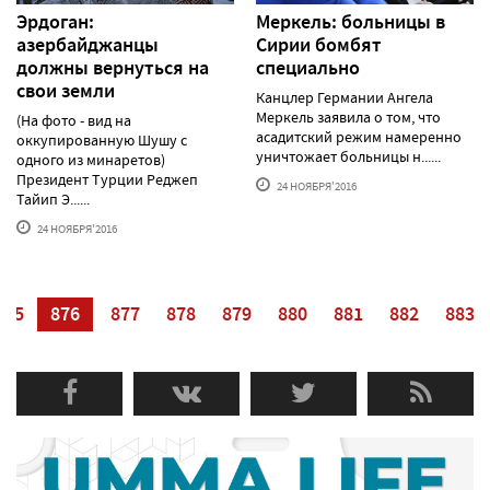
Эрдоган:
Меркель: больницы в
азербайджанцы
Сирии бомбят
должны вернуться на
специально
свои земли
Канцлер Германии Ангела
Меркель заявила о том, что
(На фото - вид на
асадитский режим намеренно
оккупированную Шушу с
уничтожает больницы н......
одного из минаретов)
Президент Турции Реджеп
24 НОЯБРЯ'2016
Тайип Э......
24 НОЯБРЯ'2016
875
876
877
878
879
880
881
882
883