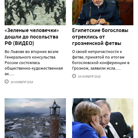
«Зеленые человечки»
Египетские богословы
дошли до посольства
отреклись от
РФ (ВИДЕО)
грозненской фетвы
Во Львове во вторник возле
О своей непричастности к
Генерального консульства
фетве, принятой по итогам
России состоялась
богословской конференции в
общественно-художественная
Грозном, заявили исла......
ак......
24 НОЯБРЯ'2016
24 НОЯБРЯ'2016