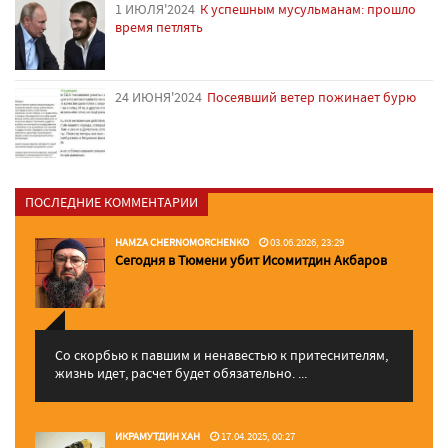
1 ИЮЛЯ'2024
К успешным мусульманам: прошло
время петлять
24 ИЮНЯ'2024
Посеявший ветер пожинает бурю
ПОСЛЕДНИЕ КОММЕНТАРИИ
HAMZA CHERNOMORCHENKO
03.06.2026, 23:29
Сегодня в Тюмени убит Исомитдин Акбаров
Со скорбью к павшим и ненавестью к притеснителям,
жизнь идет, расчет будет обязательно. ...
ИКРАМУТДИН ХАН
17.04.2025, 00:27