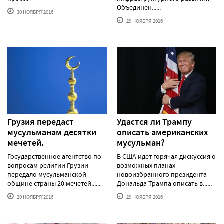
Объединен......
30 НОЯБРЯ'2016
29 НОЯБРЯ'2016
Грузия передаст
Удастся ли Трампу
мусульманам десятки
описать американских
мечетей.
мусульман?
Государственное агентство по
В США идет горячая дискуссия о
вопросам религии Грузии
возможных планах
передало мусульманской
новоизбранного президента
общине страны 20 мечетей......
Дональда Трампа описать в......
29 НОЯБРЯ'2016
29 НОЯБРЯ'2016