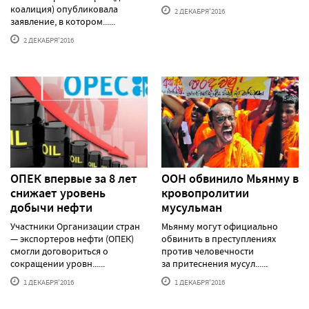
коалиция) опубликовала
2 ДЕКАБРЯ'2016
заявление, в котором......
2 ДЕКАБРЯ'2016
ОПЕК впервые за 8 лет
ООН обвинило Мьянму в
снижает уровень
кровопролитии
добычи нефти
мусульман
Участники Организации стран
Мьянму могут официально
— экспортеров нефти (ОПЕК)
обвинить в преступлениях
смогли договориться о
против человечности
сокращении уровн......
за притеснения мусул......
1 ДЕКАБРЯ'2016
1 ДЕКАБРЯ'2016