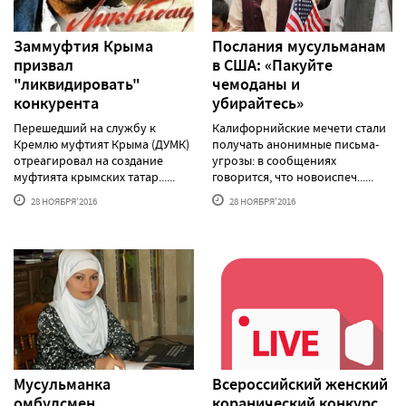
Заммуфтия Крыма
Послания мусульманам
призвал
в США: «Пакуйте
"ликвидировать"
чемоданы и
конкурента
убирайтесь»
Перешедший на службу к
Калифорнийские мечети стали
Кремлю муфтият Крыма (ДУМК)
получать анонимные письма-
отреагировал на создание
угрозы: в сообщениях
муфтията крымских татар......
говорится, что новоиспеч......
28 НОЯБРЯ'2016
28 НОЯБРЯ'2016
Мусульманка
Всероссийский женский
омбудсмен
коранический конкурс