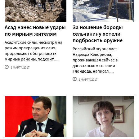
Асад нанес новые удары
За ношение бороды
по мирным жителям
сельчанину хотели
подбросить оружие
Асадитские силы, несмотря на
режим прекращения огня,
Российский журналист
продолжают обстреливать
Надежда Кеворкова,
мирные районы, подконт......
проживающая сейчас в
дагестанском селении
1 МАРТА'2017
Тлондода, написал......
1 МАРТА'2017