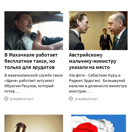
В Махачкале работает
Австрийскому
бесплатное такси, но
мальчику-министру
только для эрудитов
указали на место
В махачкалинской службе такси
(На фото - Себастиан Курц и
«Удача» работает энтузиаст
Реджеп Эрдоган) Большеухий
Ибрагим Расулов, который
мальчик в должности министра
готов......
иностран......
28 ФЕВРАЛЯ'2017
28 ФЕВРАЛЯ'2017