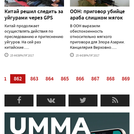
Китай решил следить за
ООН: приговор убийце
уйгурами через GPS
араба слишком мягок
Китай продолжает
В ООН выразили
осуществлять действия по
обеспокоенность
преследованию и притеснению
относительно мягкого
уйгуров. На сей раз
приговора для Элора Азарии.
китайские......
Канцелярия Верховно......
25 ФЕВРАЛЯ'2017
25 ФЕВРАЛЯ'2017
861
862
863
864
865
866
867
868
869