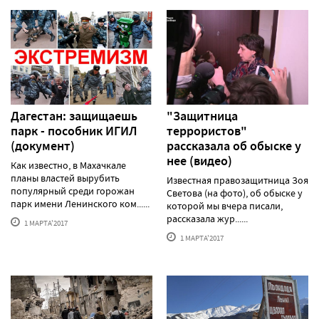
Дагестан: защищаешь
"Защитница
парк - пособник ИГИЛ
террористов"
(документ)
рассказала об обыске у
нее (видео)
Как известно, в Махачкале
планы властей вырубить
Известная правозащитница Зоя
популярный среди горожан
Светова (на фото), об обыске у
парк имени Ленинского ком......
которой мы вчера писали,
рассказала жур......
1 МАРТА'2017
1 МАРТА'2017