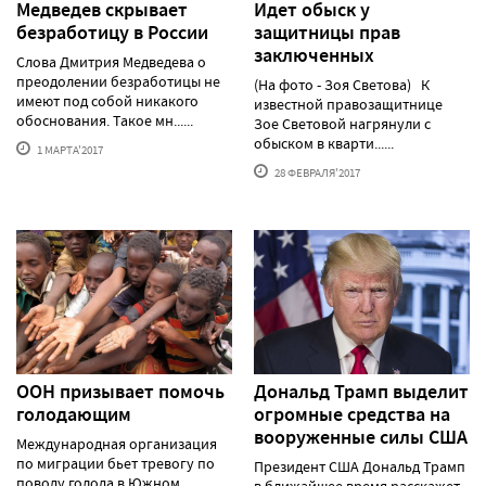
Медведев скрывает
Идет обыск у
безработицу в России
защитницы прав
заключенных
Слова Дмитрия Медведева о
преодолении безработицы не
(На фото - Зоя Светова) К
имеют под собой никакого
известной правозащитнице
обоснования. Такое мн......
Зое Световой нагрянули с
обыском в кварти......
1 МАРТА'2017
28 ФЕВРАЛЯ'2017
ООН призывает помочь
Дональд Трамп выделит
голодающим
огромные средства на
вооруженные силы США
Международная организация
по миграции бьет тревогу по
Президент США Дональд Трамп
поводу голода в Южном
в ближайшее время расскажет