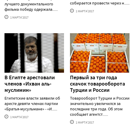
собирается провести через н......
лучшего документального
фильма победу одержала......
1 МАРТА'2017
1 МАРТА'2017
В Египте арестовали
Первый за три года
членов «Ихван аль-
скачок товарооборота
муслимин»
Турции и России
Египетские власти заявили об
Товарооборот Турции и России
аресте девяти членах партии
значительно увеличился за
«Братья-мусульмане» - «И......
последние три года. Об этом
сообщает агентст......
1 МАРТА'2017
1 МАРТА'2017