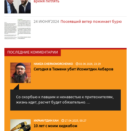
время петлять
24 ИЮНЯ'2024
Посеявший ветер пожинает бурю
ПОСЛЕДНИЕ КОММЕНТАРИИ
HAMZA CHERNOMORCHENKO
03.06.2026, 23:29
Сегодня в Тюмени убит Исомитдин Акбаров
Со скорбью к павшим и ненавестью к притеснителям,
жизнь идет, расчет будет обязательно. ...
ИКРАМУТДИН ХАН
17.04.2025, 00:27
10 лет с моим хиджабом