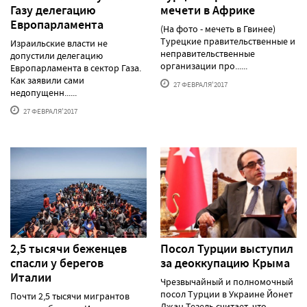
Газу делегацию
мечети в Африке
Европарламента
(На фото - мечеть в Гвинее)
Турецкие правительственные и
Израильские власти не
неправительственные
допустили делегацию
организации про......
Европарламента в сектор Газа.
Как заявили сами
27 ФЕВРАЛЯ'2017
недопущенн......
27 ФЕВРАЛЯ'2017
2,5 тысячи беженцев
Посол Турции выступил
спасли у берегов
за деоккупацию Крыма
Италии
Чрезвычайный и полномочный
посол Турции в Украине Йонет
Почти 2,5 тысячи мигрантов
Джан Тезель считает, что