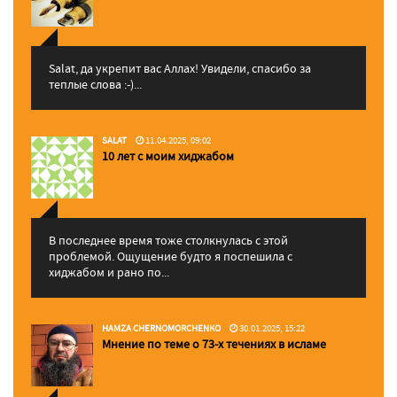
Salat, да укрепит вас Аллаx! Увидели, спасибо за
теплые слова :-)...
SALAT
11.04.2025, 09:02
10 лет с моим хиджабом
В последнее время тоже столкнулась с этой
проблемой. Ощущение будто я поспешила с
хиджабом и рано по...
HAMZA CHERNOMORCHENKO
30.01.2025, 15:22
Мнение по теме о 73-х течениях в исламе