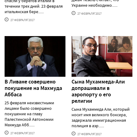
спасли у берегов Италии в
Украине необходимо......
течении трех дней. 23 февраля
итальянская бере......
27 ФЕВРАЛЯ'2017
27 ФЕВРАЛЯ'2017
В Ливане совершено
Сына Мухаммеда-Али
покушение на Махмуда
допрашивали в
Аббаса
аэропорту о его
религии
25 февраля неизвестными
лицами было совершено
Сына Мухаммеда Али, который
покушение на главу
носит имя великого боксера,
Палестинской Автономии
задержала иммиграционная
Махмуда Абб......
полиция в аэр......
27 ФЕВРАЛЯ'2017
27 ФЕВРАЛЯ'2017