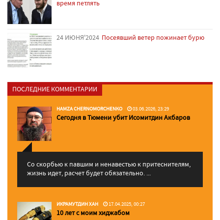
время петлять
24 ИЮНЯ'2024
Посеявший ветер пожинает бурю
ПОСЛЕДНИЕ КОММЕНТАРИИ
HAMZA CHERNOMORCHENKO
03.06.2026, 23:29
Сегодня в Тюмени убит Исомитдин Акбаров
Со скорбью к павшим и ненавестью к притеснителям,
жизнь идет, расчет будет обязательно. ...
ИКРАМУТДИН ХАН
17.04.2025, 00:27
10 лет с моим хиджабом