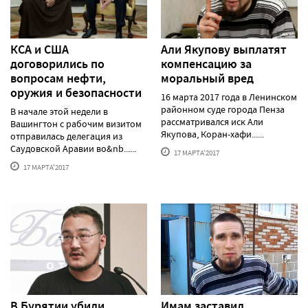
КСА и США
Али Якупову выплатят
договорились по
компенсацию за
вопросам нефти,
моральный вред
оружия и безопасности
16 марта 2017 года в Ленинском
районном суде города Пенза
В начале этой недели в
рассматривался иск Али
Вашингтон с рабочим визитом
Якупова, Коран-хафи......
отправилась делегация из
Саудовской Аравии во&nb......
17 МАРТА'2017
17 МАРТА'2017
В Бурятии убили
Имам заставил