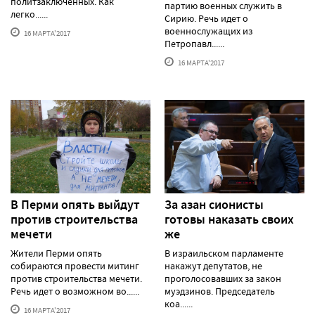
политзаключенных. Как
партию военных служить в
легко......
Сирию. Речь идет о
военнослужащих из
16 МАРТА'2017
Петропавл......
16 МАРТА'2017
В Перми опять выйдут
За азан сионисты
против строительства
готовы наказать своих
мечети
же
Жители Перми опять
В израильском парламенте
собираются провести митинг
накажут депутатов, не
против строительства мечети.
проголосовавших за закон
Речь идет о возможном во......
муэдзинов. Председатель
коа......
16 МАРТА'2017