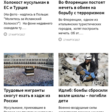
Холокост мусульман в
Во Флоренции постоят
ЕС и Турция
мечеть в обмен на
борьбу с терроризмом
(На фото - надпись в Польше:
"Молитесь за Исламский
Во Флоренции, одном из
Холокост") На фоне недавнего
итальянских туристических
скандала ту......
городов, хотят построить
мечеть. Об эт......
17 МАРТА'2017
17 МАРТА'2017
Трудовые мигранты
Идлиб: бомбы сбросили
смогут ехать в хадж из
возле школы – погибли
России
дети
Мусульмане, приехавшие в
Военно-воздушные силы
Россию как трудовые мигранты,
асадитского режима нанесли