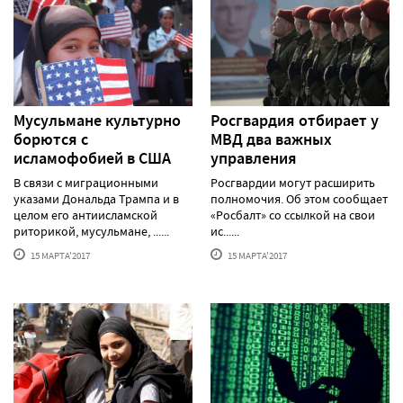
Мусульмане культурно
Росгвардия отбирает у
борются с
МВД два важных
исламофобией в США
управления
В связи с миграционными
Росгвардии могут расширить
указами Дональда Трампа и в
полномочия. Об этом сообщает
целом его антиисламской
«Росбалт» со ссылкой на свои
риторикой, мусульмане, ......
ис......
15 МАРТА'2017
15 МАРТА'2017