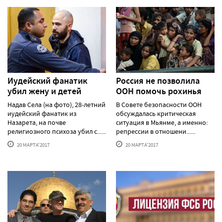
Иудейский фанатик
Россия не позволила
убил жену и детей
ООН помочь рохинья
Надав Села (на фото), 28-летний
В Совете безопасности ООН
иудейский фанатик из
обсуждалась критическая
Назарета, на почве
ситуация в Мьянме, а именно:
религиозного психоза убил с......
репрессии в отношени......
20 МАРТА'2017
20 МАРТА'2017