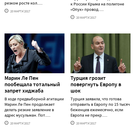
резком росте кол......
к России Крыма на полигоне
«Опук» провод......
20 МАРТА'2017
20 МАРТА'2017
Марин Ле Пен
Турция грозит
пообещала тотальный
повергнуть Европу в
запрет хиджаба
шок
В ходе предвыборной агитации
Турция заявила, что готова
Марин Ле Пен продолжает
отправить в Европу по 15 тысяч
делать резкие заявление в
беженцев ежемесячно, если
адрес мусульман. Пот......
Европа не прекр......
20 МАРТА'2017
20 МАРТА'2017