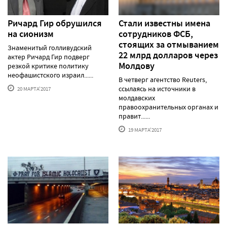
Ричард Гир обрушился
Стали известны имена
на сионизм
сотрудников ФСБ,
стоящих за отмыванием
Знаменитый голливудский
22 млрд долларов через
актер Ричард Гир подверг
Молдову
резкой критике политику
неофашистского израил......
В четверг агентство Reuters,
ссылаясь на источники в
20 МАРТА'2017
молдавских
правоохранительных органах и
правит......
19 МАРТА'2017