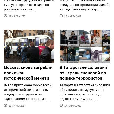
смогут отправится в хадж по
авиаудар по провинции Идлиб,
российской квоте......
находящейся под контр......
17 МАРТА'2017
17 МАРТА'2017
Москва: снова загребли
В Татарстане силовики
прихожан
отыграли сценарий по
Исторической мечети
поимке террористов
Вчера прихожане Московской
14 марта в Татарстане силовики
исторической мечети опять
обрушились на мусульман с
подверглись групповым
обысками и арестами под
задержаниям со стороны с......
видом поимки &laqu......
17 МАРТА'2017
17 МАРТА'2017