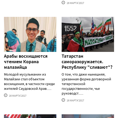
16 МАРТА'2017
Арабы восхищаются
Татарстан
чтением Корана
саморазоружается.
малазийца
Республику "сливают"?
Молодой мусульманин из
О том, что даже нынешняя,
Малайзии стал объектом
урезанная форма договорной
восхищения, в частности среди
татарстанской
жителей Саудовской Арав......
государственности, чье
руководст......
16 МАРТА'2017
16 МАРТА'2017