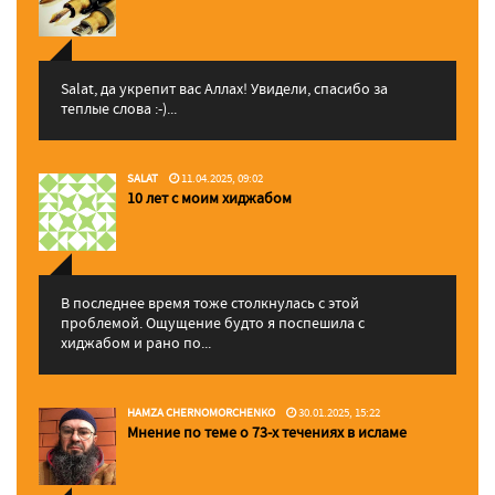
Salat, да укрепит вас Аллаx! Увидели, спасибо за
теплые слова :-)...
SALAT
11.04.2025, 09:02
10 лет с моим хиджабом
В последнее время тоже столкнулась с этой
проблемой. Ощущение будто я поспешила с
хиджабом и рано по...
HAMZA CHERNOMORCHENKO
30.01.2025, 15:22
Мнение по теме о 73-х течениях в исламе