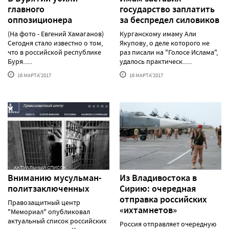
главного
государство заплатить
оппозиционера
за беспредел силовиков
(На фото - Евгений Хамаганов)
Курганскому имаму Али
Сегодня стало известно о том,
Якупову, о деле которого не
что в российской республике
раз писали на "Голосе Ислама",
Буря......
удалось практическ......
16 МАРТА'2017
16 МАРТА'2017
Вниманию мусульман-
Из Владивостока в
политзаключенных
Сирию: очередная
отправка российских
Правозащитный центр
«ихтамнетов»
"Мемориал" опубликовал
актуальный список российских
Россия отправляет очередную