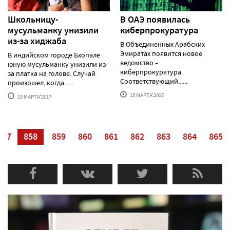
Школьницу-
В ОАЭ появилась
мусульманку унизили
киберпрокуратура
из-за хиджаба
В Объединенных Арабских
Эмиратах появится новое
В индийском городе Бхопале
ведомство –
юную мусульманку унизили из-
киберпрокуратура.
за платка на голове. Случай
Соответствующий......
произошел, когда......
15 МАРТА'2017
15 МАРТА'2017
857
858
859
860
861
862
863
864
865