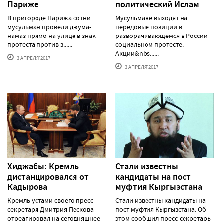
Париже
политический Ислам
В пригороде Парижа сотни
Мусульмане выходят на
мусульман провели джума-
передовые позиции в
намаз прямо на улице в знак
разворачивающемся в России
протеста против з......
социальном протесте.
Акции&nbs......
3 АПРЕЛЯ'2017
3 АПРЕЛЯ'2017
Хиджабы: Кремль
Стали известны
дистанцировался от
кандидаты на пост
Кадырова
муфтия Кыргызстана
Кремль устами своего пресс-
Стали известны кандидаты на
секретаря Дмитрия Пескова
пост муфтия Кыргызстана. Об
отреагировал на сегодняшнее
этом сообщил пресс-секретарь