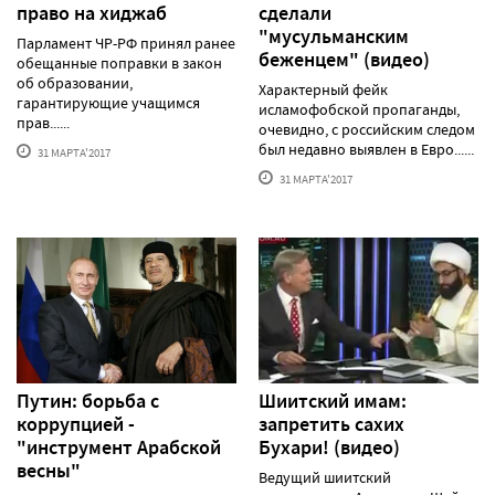
право на хиджаб
сделали
"мусульманским
Парламент ЧР-РФ принял ранее
беженцем" (видео)
обещанные поправки в закон
об образовании,
Характерный фейк
гарантирующие учащимся
исламофобской пропаганды,
прав......
очевидно, с российским следом
был недавно выявлен в Евро......
31 МАРТА'2017
31 МАРТА'2017
Путин: борьба с
Шиитский имам:
коррупцией -
запретить сахих
"инструмент Арабской
Бухари! (видео)
весны"
Ведущий шиитский