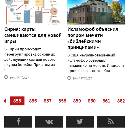
Сирия: карты
Исламофоб объяснил
смешиваются для новой
погром мечети
игры
«библейскими
принципами»
В Сирии происходит
перегруппировка основных
В США неуравновешенный
действующих сил для нового
исламофоб совершил
раунда борьбы. При этом из
нападение на мечеть. Инцидент
ч......
произошел в штате Кол......
30 МАРТА'2017
30 МАРТА'2017
854
855
856
857
858
859
860
861
862