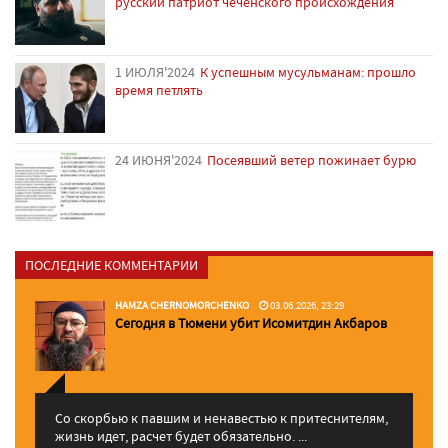
русский патриот чеченского происхождения
1 ИЮЛЯ'2024
К успешным мусульманам: прошло
время петлять
24 ИЮНЯ'2024
Посеявший ветер пожинает бурю
ПОСЛЕДНИЕ КОММЕНТАРИИ
HAMZA CHERNOMORCHENKO
03.06.2026, 23:29
Сегодня в Тюмени убит Исомитдин Акбаров
Со скорбью к павшим и ненавестью к притеснителям,
жизнь идет, расчет будет обязательно. ...