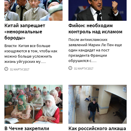
Китай запрещает
Фийон: необходим
«ненормальные
контроль над исламом
бороды»
После антиисламских
заявлений Марин Ле Пен еще
Власти Китая все больше
один кандидат на пост
изощряются в том, чтобы как
президента Франции
можно больше усложнить
обрушился с......
жизнь уйгурских му......
31 МАРТА'2017
31 МАРТА'2017
В Чечне закрепили
Как российского алкаша