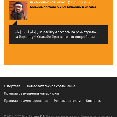
HAMZA CHERNOMORCHENKO
30.01.2025, 15:22
Мнение по теме о 73-х течениях в исламе
إمام احمد إمام , Ва алейкум ассалам ва рахматуЛлахи
ва баракятух! Спасибо брат за то что попробовал ...
О портале
Пользовательское соглашение
Правила размещения материалов
Правила комментирования
Рекламодателям
Контакты
© 2011 - 2026
ГолосИслама.RU
- Политические новости, события и происшествия