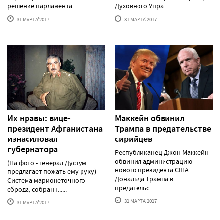
решение парламента......
Духовного Упра......
31 МАРТА'2017
31 МАРТА'2017
Их нравы: вице-
Маккейн обвинил
президент Афганистана
Трампа в предательстве
изнасиловал
сирийцев
губернатора
Республиканец Джон Маккейн
обвинил администрацию
(На фото - генерал Дустум
нового президента США
предлагает пожать ему руку)
Дональда Трампа в
Система марионеточного
предательс......
сброда, собранн......
31 МАРТА'2017
31 МАРТА'2017