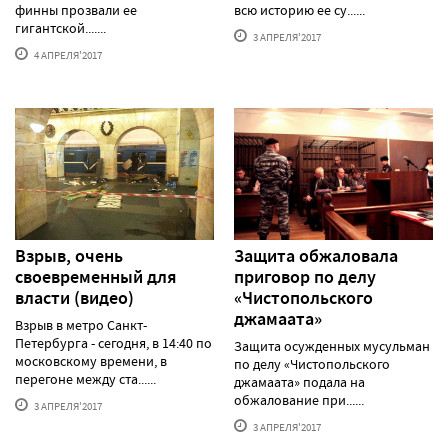
финны прозвали ее
всю историю ее су......
гигантской.......
3 АПРЕЛЯ'2017
4 АПРЕЛЯ'2017
Взрыв, очень
Защита обжаловала
своевременный для
приговор по делу
власти (видео)
«Чистопольского
джамаата»
Взрыв в метро Санкт-
Петербурга - сегодня, в 14:40 по
Защита осужденных мусульман
московскому времени, в
по делу «Чистопольского
перегоне между ста......
джамаата» подала на
обжалование при......
3 АПРЕЛЯ'2017
3 АПРЕЛЯ'2017