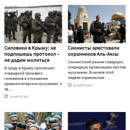
Силовики в Крыму: не
Сионисты арестовали
подпишешь протокол –
охранников Аль-Аксы
не дадим молиться
Сионистский режим совершил
очередную провокацию против
В среду в Крыму произошел
мусульман. В начале этой
очередной произвол
недели израильские ......
силовиков в отношении
крымскотатарских мусульман. У
31 МАРТА'2017
зд......
31 МАРТА'2017