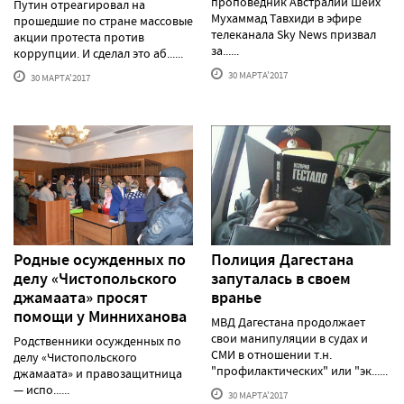
проповедник Австралии Шейх
Путин отреагировал на
Мухаммад Тавхиди в эфире
прошедшие по стране массовые
телеканала Sky News призвал
акции протеста против
за......
коррупции. И сделал это аб......
30 МАРТА'2017
30 МАРТА'2017
Родные осужденных по
Полиция Дагестана
делу «Чистопольского
запуталась в своем
джамаата» просят
вранье
помощи у Минниханова
МВД Дагестана продолжает
свои манипуляции в судах и
Родственники осужденных по
СМИ в отношении т.н.
делу «Чистопольского
"профилактических" или "эк......
джамаата» и правозащитница
— испо......
30 МАРТА'2017