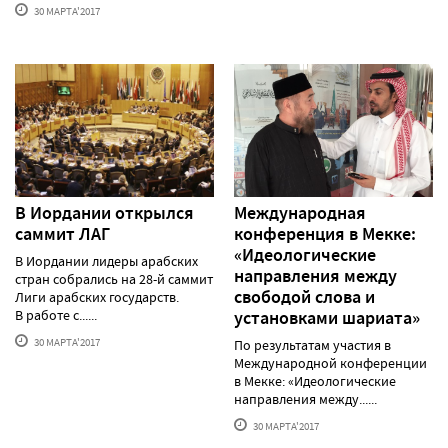
30 МАРТА'2017
В Иордании открылся
Международная
саммит ЛАГ
конференция в Мекке:
«Идеологические
В Иордании лидеры арабских
направления между
стран собрались на 28-й саммит
свободой слова и
Лиги арабских государств.
В работе с......
установками шариата»
30 МАРТА'2017
По результатам участия в
Международной конференции
в Мекке: «Идеологические
направления между......
30 МАРТА'2017