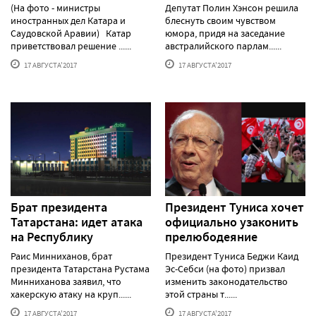
(На фото - министры
Депутат Полин Хэнсон решила
иностранных дел Катара и
блеснуть своим чувством
Саудовской Аравии) Катар
юмора, придя на заседание
приветствовал решение ......
австралийского парлам......
17 АВГУСТА'2017
17 АВГУСТА'2017
Брат президента
Президент Туниса хочет
Татарстана: идет атака
официально узаконить
на Республику
прелюбодеяние
Раис Минниханов, брат
Президент Туниса Беджи Каид
президента Татарстана Рустама
Эс-Себси (на фото) призвал
Минниханова заявил, что
изменить законодательство
хакерскую атаку на круп......
этой страны т......
17 АВГУСТА'2017
17 АВГУСТА'2017