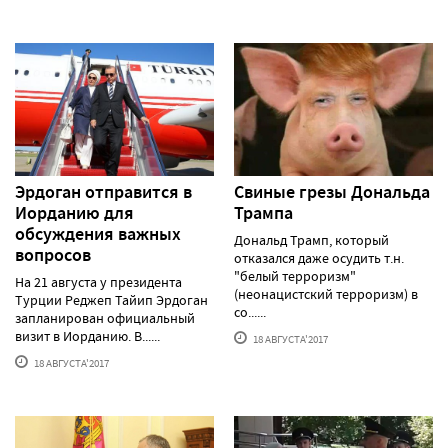
Эрдоган отправится в
Свиные грезы Дональда
Иорданию для
Трампа
обсуждения важных
Дональд Трамп, который
вопросов
отказался даже осудить т.н.
"белый терроризм"
На 21 августа у президента
(неонацистский терроризм) в
Турции Реджеп Тайип Эрдоган
со......
запланирован официальный
визит в Иорданию. В......
18 АВГУСТА'2017
18 АВГУСТА'2017