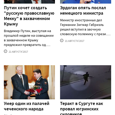
Путин хочет создать
Эрдоган опять послал
"русскую православную
немецкого министра
Мекку" в захваченном
Министр иностранных дел
Крыму
Германии Зигмар Габриэль
решил вступил в заочную
Владимир Путин, выступая на
словесную полемику с прези......
прошлой неделе на совещании
в захваченном Крыму
21 АВГУСТА'2017
предложил превратить од......
21 АВГУСТА'2017
Умер один из палачей
Теракт в Сургуте как
чеченского народа
провал югринских
силовиков