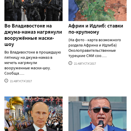
Во Владивостоке на
Африн и Идлиб: ставки
джума-намаз нагрянули
по-крупному
вооружённые маски-
(На фото - карта возможного
шоу
раздела Африна и Идлиба)
Околоправительственные
Во Владивостоке в прошедшую
турецкие СМИ соо......
пятницу на джума-намаз в
мечеть нагрянули
21 АВГУСТА'2017
вооруженные маски-шоу.
Сообща......
21 АВГУСТА'2017