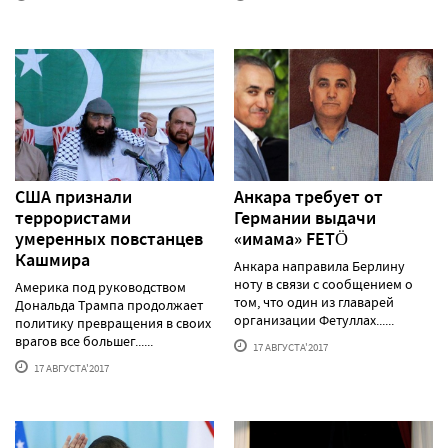
США признали
Анкара требует от
террористами
Германии выдачи
умеренных повстанцев
«имама» FETÖ
Кашмира
Анкара направила Берлину
ноту в связи с сообщением о
Америка под руководством
том, что один из главарей
Дональда Трампа продолжает
организации Фетуллах......
политику превращения в своих
врагов все большег......
17 АВГУСТА'2017
17 АВГУСТА'2017