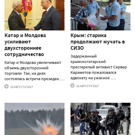
Катар и Молдова
Крым: старика
усиливают
продолжают мучать в
двухстороннее
СИЗО
сотрудничество
Задержанный
крымскотатарский
Катар и Молдова увеличивают
престарелый активист Сервер
объемы двухсторонней
Караметов пожаловался
торговли. Так, на днях
адвокату на ужасное ......
состоялась встреча президен......
18 АВГУСТА'2017
18 АВГУСТА'2017