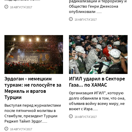
радикализации и терроризму и
Общество Генри Джексона
18 АВГУСТА'2017
опубликовали ......
18 АВГУСТА'2017
Эрдоган - немецким
ИГИЛ ударил в Секторе
туркам: не голосуйте за
Газа... по ХАМАС
Меркель и врагов
Организация ИГИЛ*, которую
Турции
долго обвиняли в том, что она,
объявив войну всему миру, не
Выступая перед журналистами
воюет с Изра......
после пятничной молитвы в
Стамбуле, президент Турции
18 АВГУСТА'2017
Реджеп Тайип Эрдог......
18 АВГУСТА'2017