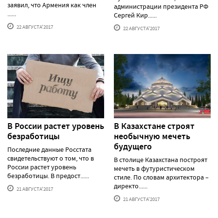
заявил, что Армения как член
администрации президента РФ
......
Сергей Кир......
22 АВГУСТА'2017
22 АВГУСТА'2017
В России растет уровень
В Казахстане строят
безработицы
необычную мечеть
будущего
Последние данные Росстата
свидетельствуют о том, что в
В столице Казахстана построят
России растет уровень
мечеть в футуристическом
безработицы. В предост......
стиле. По словам архитектора –
директо......
21 АВГУСТА'2017
21 АВГУСТА'2017