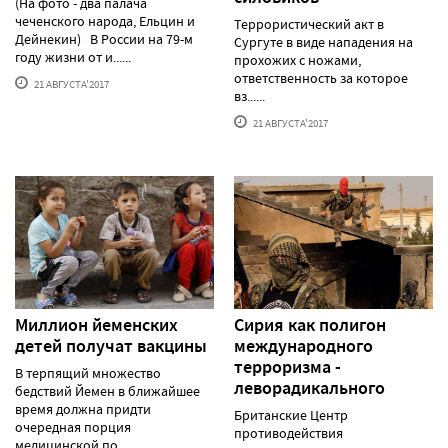
(На фото - два палача
чеченского народа, Ельцин и
Террористический акт в
Дейнекин) В России на 79-м
Сургуте в виде нападения на
году жизни от и......
прохожих с ножами,
ответственность за которое
21 АВГУСТА'2017
вз......
21 АВГУСТА'2017
Миллион йеменских
Сирия как полигон
детей получат вакцины
международного
терроризма -
В терпящий множество
леворадикального
бедствий Йемен в ближайшее
время должна придти
Британские Центр
очередная порция
противодействия
медицинской по......