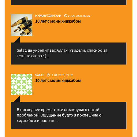
ИКРАМУТДИН ХАН
17.04.2025, 00:27
10 лет с моим хиджабом
Salat, да укрепит вас Аллаx! Увидели, спасибо за
теплые слова :-)...
SALAT
11.04.2025, 09:02
10 лет с моим хиджабом
В последнее время тоже столкнулась с этой
проблемой. Ощущение будто я поспешила с
хиджабом и рано по...