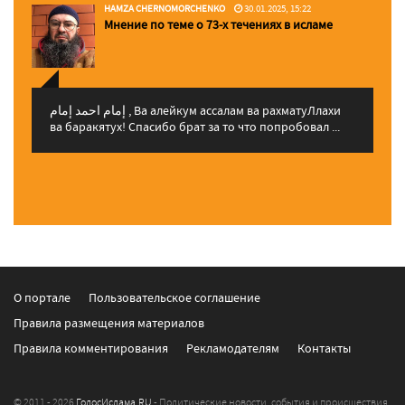
HAMZA CHERNOMORCHENKO
30.01.2025, 15:22
Мнение по теме о 73-х течениях в исламе
إمام احمد إمام , Ва алейкум ассалам ва рахматуЛлахи
ва баракятух! Спасибо брат за то что попробовал ...
О портале
Пользовательское соглашение
Правила размещения материалов
Правила комментирования
Рекламодателям
Контакты
© 2011 - 2026
ГолосИслама.RU
- Политические новости, события и происшествия