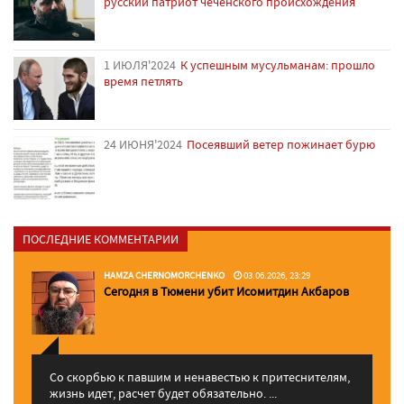
русский патриот чеченского происхождения
1 ИЮЛЯ'2024
К успешным мусульманам: прошло
время петлять
24 ИЮНЯ'2024
Посеявший ветер пожинает бурю
ПОСЛЕДНИЕ КОММЕНТАРИИ
HAMZA CHERNOMORCHENKO
03.06.2026, 23:29
Сегодня в Тюмени убит Исомитдин Акбаров
Со скорбью к павшим и ненавестью к притеснителям,
жизнь идет, расчет будет обязательно. ...