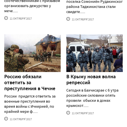
соотечественникам с призывом
поселка Сомониён Рудакинского
организовать дежурство у
района Таджикистана стали
мече......
свидете......
11 ОКТЯБРЯ'2017
11 ОКТЯБРЯ'2017
Россию обязали
В Крыму новая волна
ответить за
репрессий
преступления в Чечне
Сегодня в Бахчисарае с 6 утра
российские силовики опять
России придется ответить за
провели обыски в домах
военные преступления во
крымскот......
время войны с Ичкерией, по
крайней мере ф......
11 ОКТЯБРЯ'2017
11 ОКТЯБРЯ'2017