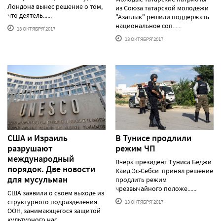
Лондона вынес решение о том,
из Союза татарской молодежи
что деятель......
"Азатлык" решили поддержать
национальное соп......
13 ОКТЯБРЯ'2017
13 ОКТЯБРЯ'2017
США и Израиль
В Тунисе продлили
разрушают
режим ЧП
международный
Вчера президент Туниса Беджи
порядок. Две новости
Каид Эс-Себси принял решение
для мусульман
продлить режим
чрезвычайного положе......
США заявили о своем выходе из
структурного подразделения
13 ОКТЯБРЯ'2017
ООН, занимающегося защитой
культурного нас......