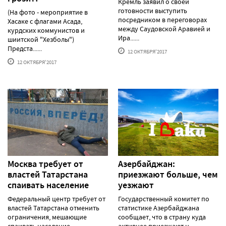
Кремль заявил о своей
готовности выступить
(На фото - мероприятие в
посредником в переговорах
Хасаке с флагами Асада,
между Саудовской Аравией и
курдских коммунистов и
Ира......
шиитской "Хезболы")
Предста......
12 ОКТЯБРЯ'2017
12 ОКТЯБРЯ'2017
Москва требует от
Азербайджан:
властей Татарстана
приезжают больше, чем
спаивать население
уезжают
Федеральный центр требует от
Государственный комитет по
властей Татарстана отменить
статистике Азербайджана
ограничения, мешающие
сообщает, что в страну куда
спаивать население. ......
активнее приезжают н......