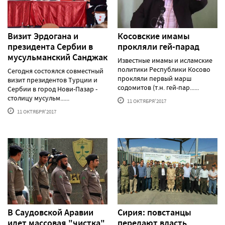
Визит Эрдогана и
Косовские имамы
президента Сербии в
прокляли гей-парад
мусульманский Санджак
Известные имамы и исламские
политики Республики Косово
Сегодня состоялся совместный
прокляли первый марш
визит президентов Турции и
содомитов (т.н. гей-пар......
Сербии в город Нови-Пазар -
столицу мусульм......
11 ОКТЯБРЯ'2017
11 ОКТЯБРЯ'2017
В Саудовской Аравии
Сирия: повстанцы
идет массовая "чистка"
передают власть