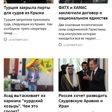
Турция закрыла порты
ФАТХ и ХАМАС
для судов из Крыма
заключили договор о
национальном единстве
Турция запретила принимать
суда, следующие из Крыма. Как
Две основные политические
сообщила пресс-секретарь
силы современной Палестины,
генер......
под контролем которых
находится вся ее террит......
13 ОКТЯБРЯ'2017
12 ОКТЯБРЯ'2017
Асад вытаскивает из
Россия хочет разводить
кармана "курдский
Саудовскую Аравию и
козырь". Чем это
Иран
грозит?