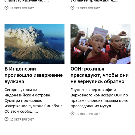
12 ОКТЯБРЯ'2017
12 ОКТЯБРЯ'2017
В Индонезии
ООН: рохинья
произошло извержение
преследуют, чтобы они
вулкана
не вернулись обратно
Сегодня утром на
Группа экспертов офиса
индонезийском острове
Верховного комиссара ООН по
Суматра произошло
правам человека назвала цель
извержение вулкана Синабунг.
преследования мусул......
Об этом сообщ......
12 ОКТЯБРЯ'2017
12 ОКТЯБРЯ'2017