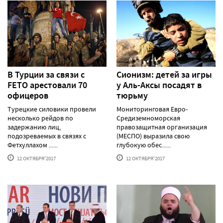
В Турции за связи с
Сионизм: детей за игры
FETO арестовали 70
у Аль-Аксы посадят в
офицеров
тюрьму
Турецкие силовики провели
Мониторинговая Евро-
несколько рейдов по
Средиземноморская
задержанию лиц,
правозащитная организация
подозреваемых в связях с
(МЕСПО) выразила свою
Фетхуллахом ......
глубокую обес......
12 ОКТЯБРЯ'2017
12 ОКТЯБРЯ'2017