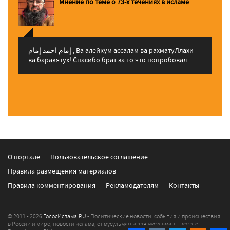
Мнение по теме о 73-х течениях в исламе
إمام احمد إمام , Ва алейкум ассалам ва рахматуЛлахи
ва баракятух! Спасибо брат за то что попробовал ...
О портале
Пользовательское соглашение
Правила размещения материалов
Правила комментирования
Рекламодателям
Контакты
© 2011 - 2026
ГолосИслама.RU
- Политические новости, события и происшествия
в России и мире, новости ислама, от мусульман и для мусульман – всё это