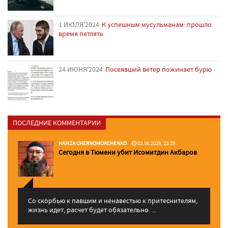
1 ИЮЛЯ'2024
К успешным мусульманам: прошло
время петлять
24 ИЮНЯ'2024
Посеявший ветер пожинает бурю
ПОСЛЕДНИЕ КОММЕНТАРИИ
HAMZA CHERNOMORCHENKO
03.06.2026, 23:29
Сегодня в Тюмени убит Исомитдин Акбаров
Со скорбью к павшим и ненавестью к притеснителям,
жизнь идет, расчет будет обязательно. ...