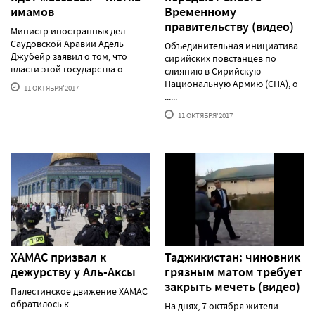
имамов
Временному
правительству (видео)
Министр иностранных дел
Саудовской Аравии Адель
Объединительная инициатива
Джубейр заявил о том, что
сирийских повстанцев по
власти этой государства о......
слиянию в Сирийскую
Национальную Армию (СНА), о
11 ОКТЯБРЯ'2017
......
11 ОКТЯБРЯ'2017
ХАМАС призвал к
Таджикистан: чиновник
дежурству у Аль-Аксы
грязным матом требует
закрыть мечеть (видео)
Палестинское движение ХАМАС
обратилось к
На днях, 7 октября жители