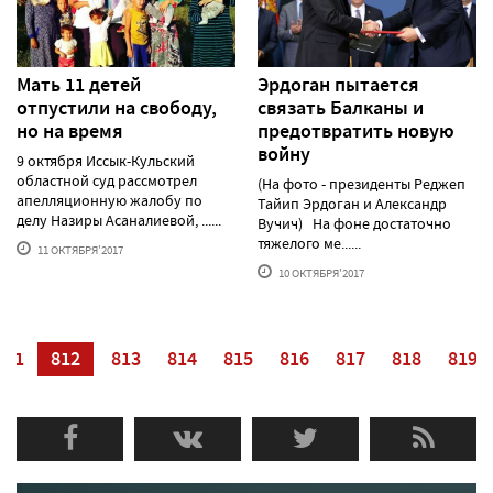
Мать 11 детей
Эрдоган пытается
отпустили на свободу,
связать Балканы и
но на время
предотвратить новую
войну
9 октября Иссык-Кульский
областной суд рассмотрел
(На фото - президенты Реджеп
апелляционную жалобу по
Тайип Эрдоган и Александр
делу Назиры Асаналиевой, ......
Вучич) На фоне достаточно
тяжелого ме......
11 ОКТЯБРЯ'2017
10 ОКТЯБРЯ'2017
811
812
813
814
815
816
817
818
819