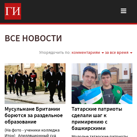
ВСЕ НОВОСТИ
Упорядочить по:
комментариям
за все время
Мусульмане Британии
Татарские патриоты
борются за раздельное
сделали шаг к
образование
примирению с
башкирскими
(На фото - ученики колледжа
Итон) Апелляционный суд
Молодые татарские патриоты