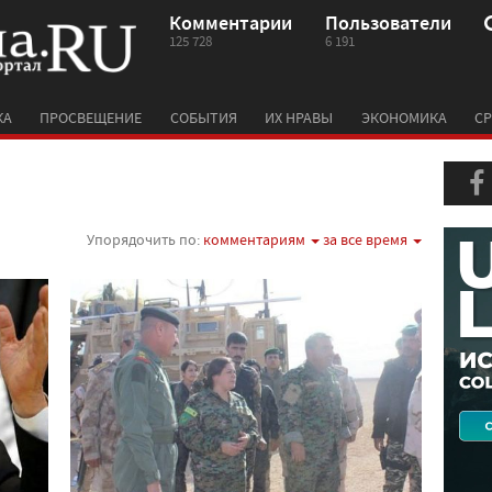
Комментарии
Пользователи
125 728
6 191
КА
ПРОСВЕЩЕНИЕ
СОБЫТИЯ
ИХ НРАВЫ
ЭКОНОМИКА
СР
Упорядочить по:
комментариям
за все время