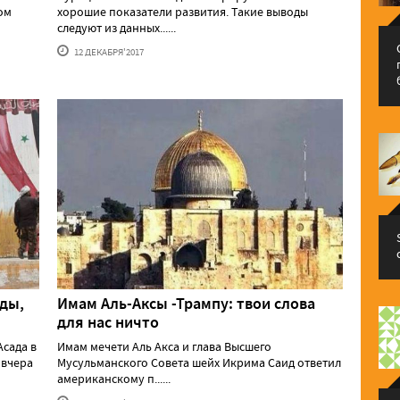
ом
хорошие показатели развития. Такие выводы
следуют из данных......
12 ДЕКАБРЯ'2017
ды,
Имам Аль-Аксы -Трампу: твои слова
для нас ничто
Асада в
Имам мечети Аль Акса и глава Высшего
 вчера
Мусульманского Совета шейх Икрима Саид ответил
американскому п......