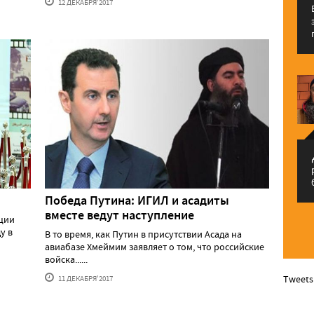
12 ДЕКАБРЯ'2017
م
Победа Путина: ИГИЛ и асадиты
вместе ведут наступление
ции
у в
В то время, как Путин в присутствии Асада на
авиабазе Хмеймим заявляет о том, что российские
войска......
Tweets
11 ДЕКАБРЯ'2017