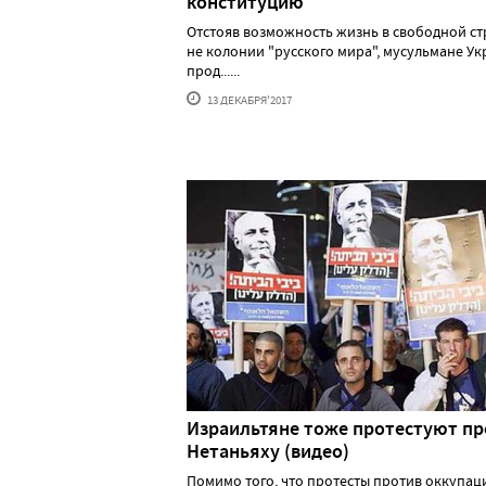
конституцию
Отстояв возможность жизнь в свободной стр
не колонии "русского мира", мусульмане У
прод......
13 ДЕКАБРЯ'2017
Израильтяне тоже протестуют пр
Нетаньяху (видео)
Помимо того, что протесты против оккупа