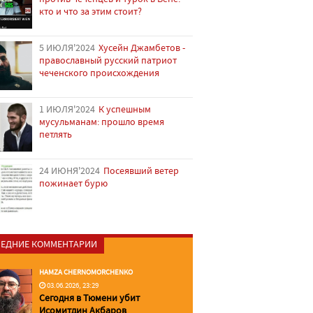
кто и что за этим стоит?
5 ИЮЛЯ'2024
Хусейн Джамбетов -
православный русский патриот
чеченского происхождения
1 ИЮЛЯ'2024
К успешным
мусульманам: прошло время
петлять
24 ИЮНЯ'2024
Посеявший ветер
пожинает бурю
ЕДНИЕ КОММЕНТАРИИ
HAMZA CHERNOMORCHENKO
03.06.2026, 23:29
Сегодня в Тюмени убит
Исомитдин Акбаров