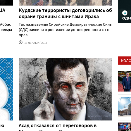
ША
Курдские террористы договорились об
охране границы с шиитами Ирака
 Аббас
Так называемые Сирийские Демократические Силы
ональда
(СДС) заявили о достижении договоренности с т.н.
прав......
13 ДЕКАБРЯ'2017
КОЛО
ою
Асад отказался от переговоров в