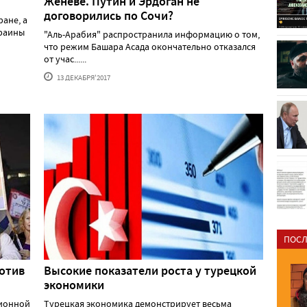
Женеве. Путин и Эрдоган не
договорились по Сочи?
ане, а
краины
"Аль-Арабия" распространила информацию о том,
что режим Башара Асада окончательно отказался
от учас......
13 ДЕКАБРЯ'2017
ПОСЛ
отив
Высокие показатели роста у турецкой
экономики
ционной
Турецкая экономика демонстрирует весьма