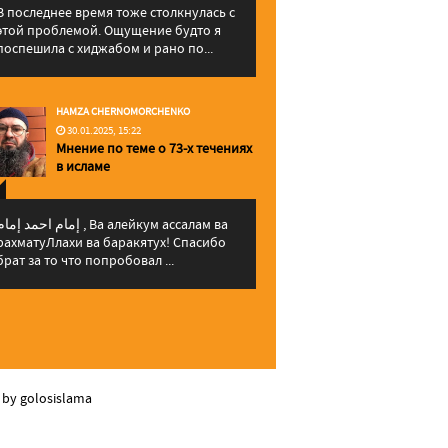
В последнее время тоже столкнулась с
этой проблемой. Ощущение будто я
поспешила с хиджабом и рано по...
HAMZA CHERNOMORCHENKO
30.01.2025, 15:22
Мнение по теме о 73-х течениях
в исламе
إمام احمد إما , Ва алейкум ассалам ва
рахматуЛлахи ва баракятух! Спасибо
брат за то что попробовал ...
 by golosislama