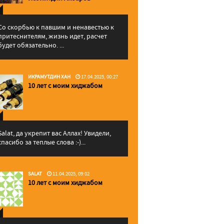
Со скорбью к павшим и ненавестью к
притеснителям, жизнь идет, расчет
будет обязательно. ...
ИКРАМУТДИН ХАН
17.04.2025, 00:27
10 лет с моим хиджабом
Salat, да укрепит вас Аллаx! Увидели,
спасибо за теплые слова :-)...
SALAT
11.04.2025, 09:02
10 лет с моим хиджабом