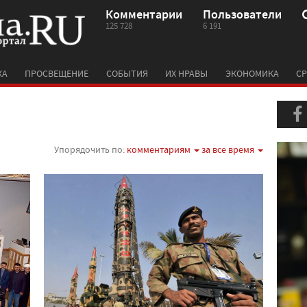
Комментарии
Пользователи
125 728
6 191
КА
ПРОСВЕЩЕНИЕ
СОБЫТИЯ
ИХ НРАВЫ
ЭКОНОМИКА
СР
Упорядочить по:
комментариям
за все время