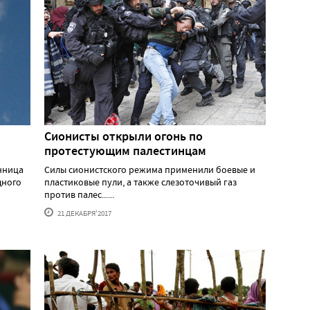
Сионисты открыли огонь по
протестующим палестинцам
нница
Силы сионистского режима применили боевые и
дного
пластиковые пули, а также слезоточивый газ
против палес......
21 ДЕКАБРЯ'2017