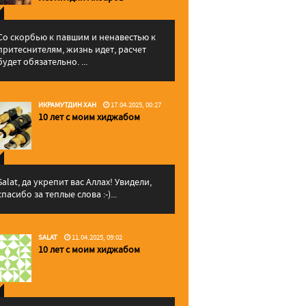
Со скорбью к павшим и ненавестью к
притеснителям, жизнь идет, расчет
будет обязательно. ...
ИКРАМУТДИН ХАН
17.04.2025, 00:27
10 лет с моим хиджабом
Salat, да укрепит вас Аллаx! Увидели,
спасибо за теплые слова :-)...
SALAT
11.04.2025, 09:02
10 лет с моим хиджабом