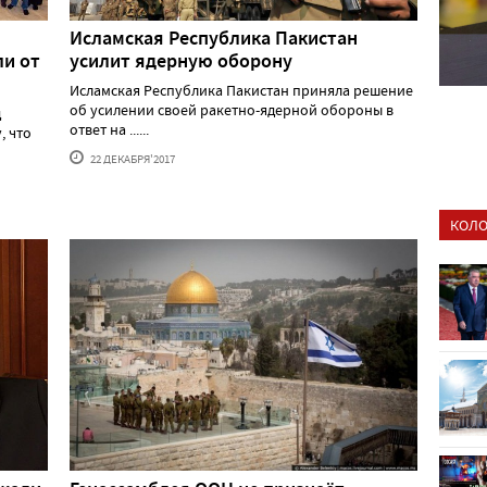
Исламская Республика Пакистан
ли от
усилит ядерную оборону
Исламская Республика Пакистан приняла решение
об усилении своей ракетно-ядерной обороны в
д
ответ на ......
, что
22 ДЕКАБРЯ'2017
КОЛО