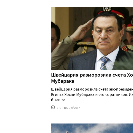
Швейцария разморозила счета Х
Мубарака
Швейцария разморозила счета экс-президе
Египта Хосни Мубарака и его соратников. Их
были за......
21 ДЕКАБРЯ'2017