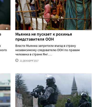
ю
Мьянма не пускает к рохинья
представителя ООН
а
Власти Мьянма запретили въезд в страну
ского
независимому следователю ООН по правам
человека в стране Янг......
21 ДЕКАБРЯ'2017