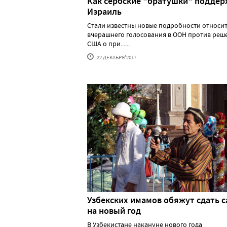
Как сербские "братушки" подде
Израиль
Стали известны новые подробности относи
вчерашнего голосования в ООН против реш
США о при......
22 ДЕКАБРЯ'2017
Узбекских имамов обяжут сдать с
на новый год
В Узбекистане накануне нового года