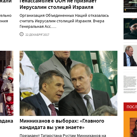
ржали
Генассамблея ООН не признаёт
Иерусалим столицей Израиля
тельно
Организация Объединенных Наций отказалась
ения
считать Иерусалим столицей Израиля. Вчера
Генеральная Асс......
22 ДЕКАБРЯ'2017
ПОСЛ
адака
Минниханов о выборах: «Главного
кандидата вы уже знаете»
Президент Татарстана Рустам Минниханов на