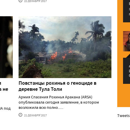
22 ДЕКАБРЯ'2017
م
и
Повстанцы рохинья о геноциде в
а не
деревне Тула Толи
Армия Спасения Рохинья Аракана (ARSA)
опубликовала сегодня заявление, в котором
возложила всю полно......
ША под
Tweets
21 ДЕКАБРЯ'2017