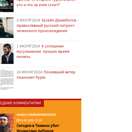
кто и что за этим стоит?
5 ИЮЛЯ'2024
Хусейн Джамбетов -
православный русский патриот
чеченского происхождения
1 ИЮЛЯ'2024
К успешным
мусульманам: прошло время
петлять
24 ИЮНЯ'2024
Посеявший ветер
пожинает бурю
ЕДНИЕ КОММЕНТАРИИ
HAMZA CHERNOMORCHENKO
03.06.2026, 23:29
Сегодня в Тюмени убит
Исомитдин Акбаров