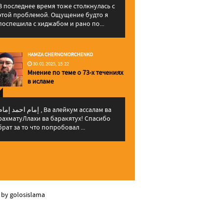
В последнее время тоже столкнулась с
этой проблемой. Ощущение будто я
поспешила с хиджабом и рано по...
HAMZA CHERNOMORCHENKO
30.01.2025, 15:22
Мнение по теме о 73-х течениях
в исламе
إمام احمد إما , Ва алейкум ассалам ва
рахматуЛлахи ва баракятух! Спасибо
брат за то что попробовал ...
 by golosislama