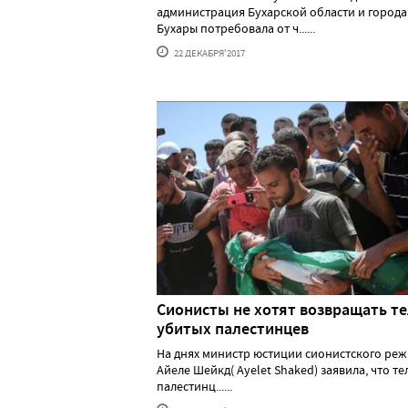
администрация Бухарской области и города
Бухары потребовала от ч......
22 ДЕКАБРЯ'2017
Сионисты не хотят возвращать т
убитых палестинцев
На днях министр юстиции сионистского ре
Айеле Шейкд( Ayelet Shaked) заявила, что те
палестинц......