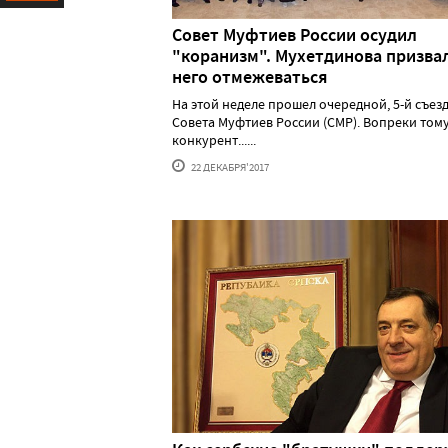
Ресурс
Совет Муфтиев России осудил
"коранизм". Мухетдинова призва
него отмежеваться
На этой неделе прошел очередной, 5-й съез
Совета Муфтиев России (СМР). Вопреки тому
конкурент......
22 ДЕКАБРЯ'2017