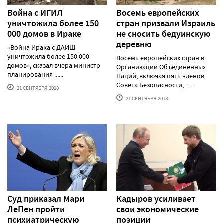
Война с ИГИЛ
Восемь европейских
уничтожила более 150
стран призвали Израиль
000 домов в Ираке
не сносить бедуинскую
деревню
«Война Ирака с ДАИШ
уничтожила более 150 000
Восемь европейских стран в
домов», сказал вчера министр
Организации Объединенных
планирования ......
Наций, включая пять членов
Совета Безопасности,......
21 СЕНТЯБРЯ'2018
21 СЕНТЯБРЯ'2018
Суд приказал Мари
Кадыров усиливает
ЛеПен пройти
свои экономические
психиатрическую
позиции