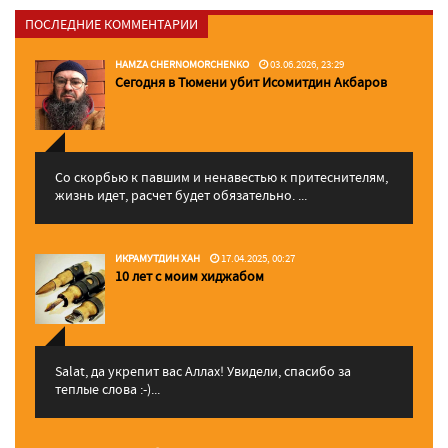
ПОСЛЕДНИЕ КОММЕНТАРИИ
HAMZA CHERNOMORCHENKO
03.06.2026, 23:29
Сегодня в Тюмени убит Исомитдин Акбаров
Со скорбью к павшим и ненавестью к притеснителям,
жизнь идет, расчет будет обязательно. ...
ИКРАМУТДИН ХАН
17.04.2025, 00:27
10 лет с моим хиджабом
Salat, да укрепит вас Аллаx! Увидели, спасибо за
теплые слова :-)...