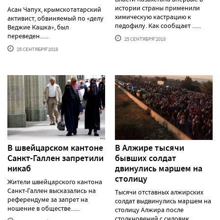
истории страны применили
Асан Чапух, крымскотатарский
химическую кастрацию к
активист, обвиняемый по «делу
педофилу. Как сообщает ......
Веджие Кашка», был
переведен......
25 СЕНТЯБРЯ'2018
25 СЕНТЯБРЯ'2018
В швейцарском кантоне
В Алжире тысячи
Санкт-Галлен запретили
бывших солдат
никаб
двинулись маршем на
столицу
Жители швейцарского кантона
Санкт-Галлен высказались на
Тысячи отставных алжирских
референдуме за запрет на
солдат выдвинулись маршем на
ношение в обществе......
столицу Алжира после
столкновений с силовик......