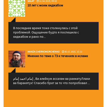
SALAT
11.04.2025, 09:02
10 лет с моим хиджабом
В последнее время тоже столкнулась с этой
проблемой. Ощущение будто я поспешила с
хиджабом и рано по...
HAMZA CHERNOMORCHENKO
30.01.2025, 15:22
Мнение по теме о 73-х течениях в исламе
إمام احمد إمام , Ва алейкум ассалам ва рахматуЛлахи
ва баракятух! Спасибо брат за то что попробовал ...