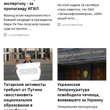
экспертизу - за
На этой неделе 18 сентября
пропаганду ИГИЛ
стало известно, что ОАО
«Чеченнефтехимпром», 100%
Французская националистка и
акций кото......
бывший кандидат в президенты
Мари Ле Пен получила приказ
20 СЕНТЯБРЯ'2018
суда на прохож......
21 СЕНТЯБРЯ'2018
Татарские активисты
Украинская
требуют от Путина
Генпрокуратура
«восстановить
освободила чеченца,
национальное
воевавшего за Украину
образование в
Генеральная прокуратура