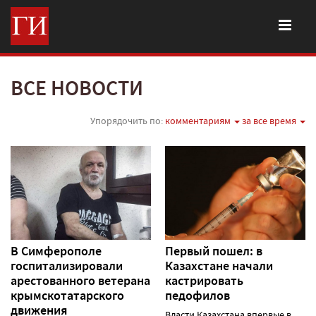
ВСЕ НОВОСТИ
Упорядочить по:
комментариям
за все время
В Симферополе
Первый пошел: в
госпитализировали
Казахстане начали
арестованного ветерана
кастрировать
крымскотатарского
педофилов
движения
Власти Казахстана впервые в