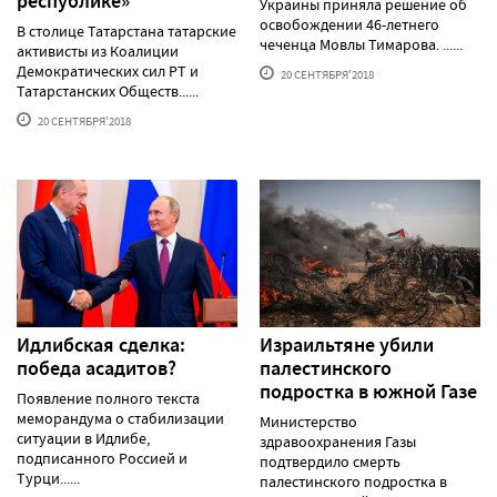
республике»
Украины приняла решение об
освобождении 46-летнего
В столице Татарстана татарские
чеченца Мовлы Тимарова. ......
активисты из Коалиции
Демократических сил РТ и
20 СЕНТЯБРЯ'2018
Татарстанских Обществ......
20 СЕНТЯБРЯ'2018
Идлибская сделка:
Израильтяне убили
победа асадитов?
палестинского
подростка в южной Газе
Появление полного текста
меморандума о стабилизации
Министерство
ситуации в Идлибе,
здравоохранения Газы
подписанного Россией и
подтвердило смерть
Турци......
палестинского подростка в