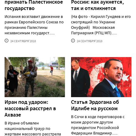
признать Палестинское
России: как аукнется,
государство
так и откликнется
Испания возглавит движение в
(На фото - Кирилл Гундяев и его
рамках Европейского Союза по
смотрящий по Украине
признанию Палестины
Онуфрий) Московская
независимым государст......
Патриархия (РПЦ МП)......
24 СЕНТЯБРЯ'2018
24 СЕНТЯБРЯ'2018
Иран под ударом:
Статья Эрдогана об
массовый расстрел в
Идлибе на русском
Ахвазе
В Сочи в ходе переговоров с
моим дорогим другом
В Иране объявлен
президентом Российской
национальный траур по
Федерации Владимир......
жертвам массового расстрела