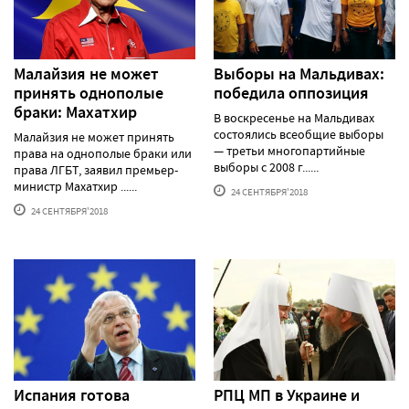
Малайзия не может
Выборы на Мальдивах:
принять однополые
победила оппозиция
браки: Махатхир
В воскресенье на Мальдивах
состоялись всеобщие выборы
Малайзия не может принять
— третьи многопартийные
права на однополые браки или
выборы с 2008 г......
права ЛГБТ, заявил премьер-
министр Махатхир ......
24 СЕНТЯБРЯ'2018
24 СЕНТЯБРЯ'2018
Испания готова
РПЦ МП в Украине и