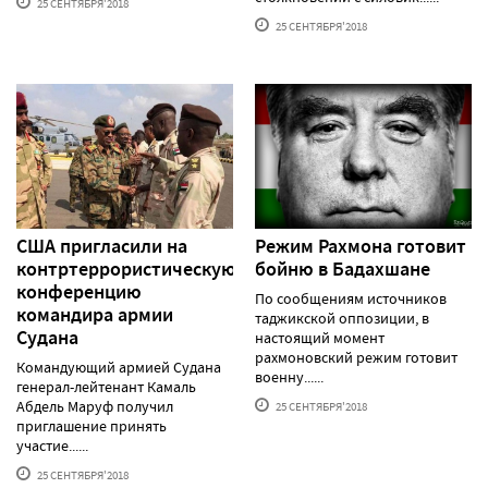
25 СЕНТЯБРЯ'2018
25 СЕНТЯБРЯ'2018
США пригласили на
Режим Рахмона готовит
контртеррористическую
бойню в Бадахшане
конференцию
По сообщениям источников
командира армии
таджикской оппозиции, в
Судана
настоящий момент
рахмоновский режим готовит
Командующий армией Судана
военну......
генерал-лейтенант Камаль
Абдель Маруф получил
25 СЕНТЯБРЯ'2018
приглашение принять
участие......
25 СЕНТЯБРЯ'2018