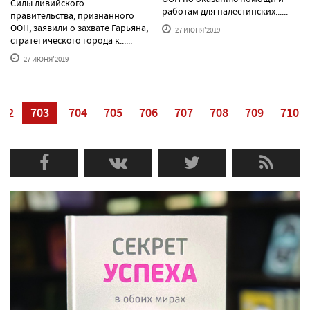
Силы ливийского
работам для палестинских......
правительства, признанного
ООН, заявили о захвате Гарьяна,
27 ИЮНЯ'2019
стратегического города к......
27 ИЮНЯ'2019
702
703
704
705
706
707
708
709
710