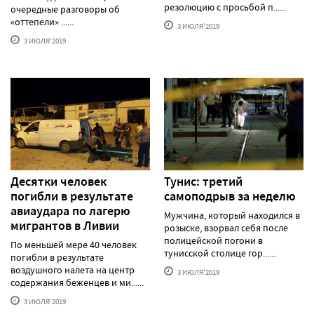
резолюцию с просьбой п......
очередные разговоры об
«оттепели» ......
3 ИЮЛЯ'2019
3 ИЮЛЯ'2019
Десятки человек
Тунис: третий
погибли в результате
самоподрыв за неделю
авиаудара по лагерю
Мужчина, который находился в
мигрантов в Ливии
розыске, взорвал себя после
полицейской погони в
По меньшей мере 40 человек
тунисской столице гор......
погибли в результате
воздушного налета на центр
3 ИЮЛЯ'2019
содержания беженцев и ми......
3 ИЮЛЯ'2019