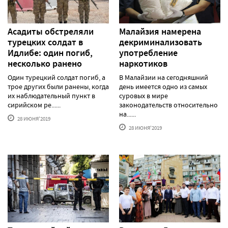
Асадиты обстреляли
Малайзия намерена
турецких солдат в
декриминализовать
Идлибе: один погиб,
употребление
несколько ранено
наркотиков
Один турецкий солдат погиб, а
В Малайзии на сегодняшний
трое других были ранены, когда
день имеется одно из самых
их наблюдательный пункт в
суровых в мире
сирийском ре......
законодательств относительно
на......
28 ИЮНЯ'2019
28 ИЮНЯ'2019