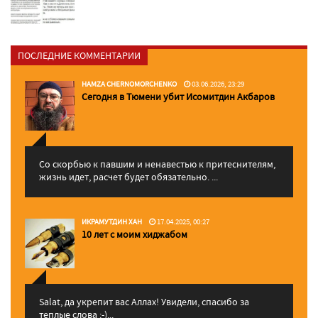
ПОСЛЕДНИЕ КОММЕНТАРИИ
HAMZA CHERNOMORCHENKO
03.06.2026, 23:29
Сегодня в Тюмени убит Исомитдин Акбаров
Со скорбью к павшим и ненавестью к притеснителям,
жизнь идет, расчет будет обязательно. ...
ИКРАМУТДИН ХАН
17.04.2025, 00:27
10 лет с моим хиджабом
Salat, да укрепит вас Аллаx! Увидели, спасибо за
теплые слова :-)...