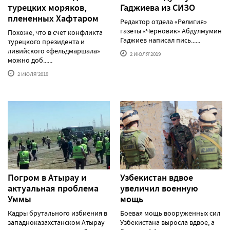
турецких моряков,
Гаджиева из СИЗО
плененных Хафтаром
Редактор отдела «Религия»
газеты «Черновик» Абдулмумин
Похоже, что в счет конфликта
Гаджиев написал пись......
турецкого президента и
ливийского «фельдмаршала»
2 ИЮЛЯ'2019
можно доб......
2 ИЮЛЯ'2019
Погром в Атырау и
Узбекистан вдвое
актуальная проблема
увеличил военную
Уммы
мощь
Кадры брутального избиения в
Боевая мощь вооруженных сил
западноказахстанском Атырау
Узбекистана выросла вдвое, а