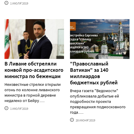
1 ИЮЛЯ'2019
В Ливане обстреляли
"Православный
конвой про-асадитского
Ватикан" за 140
министра по беженцам
миллиардов
бюджетных рублей
Неизвестные стрелки открыли
огонь по колонне ливанского
Вчера газета "Ведомости"
министра в горной деревне
опубликовала добытые ей
недалеко от Бейру......
подробности проекта
превращения подмосковного
1 ИЮЛЯ'2019
года......
28 ИЮНЯ'2019