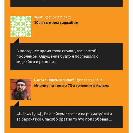
SALAT
11.04.2025, 09:02
10 лет с моим хиджабом
В последнее время тоже столкнулась с этой
проблемой. Ощущение будто я поспешила с
хиджабом и рано по...
HAMZA CHERNOMORCHENKO
30.01.2025, 15:22
Мнение по теме о 73-х течениях в исламе
إمام احمد إمام , Ва алейкум ассалам ва рахматуЛлахи
ва баракятух! Спасибо брат за то что попробовал ...