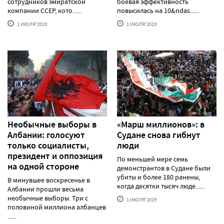
сотрудников эмиратской
боевая эффективность
компании CCEP, кото......
повысилась на 10&ndas......
1 ИЮЛЯ'2019
1 ИЮЛЯ'2019
Необычные выборы в
«Марш миллионов»: в
Албании: голосуют
Судане снова гибнут
только социалисты,
люди
президент и оппозиция
По меньшей мере семь
на одной стороне
демонстрантов в Судане были
убиты и более 180 ранены,
В минувшее воскресенье в
когда десятки тысяч люде......
Албании прошли весьма
необычные выборы. Три с
1 ИЮЛЯ'2019
половиной миллиона албанцев
......