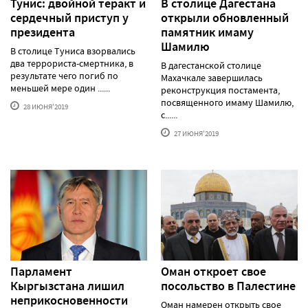
Тунис: двойной теракт и
В столице Дагестана
сердечный приступ у
открыли обновленный
президента
памятник имаму
Шамилю
В столице Туниса взорвались
два террориста-смертника, в
В дагестанской столице
результате чего погиб по
Махачкале завершилась
меньшей мере один ......
реконструкция постамента,
посвященного имаму Шамилю,
28 ИЮНЯ'2019
с......
27 ИЮНЯ'2019
Парламент
Оман откроет свое
Кыргызстана лишил
посольство в Палестине
неприкосновенности
Оман намерен открыть свое