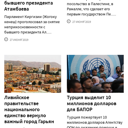
бывшего президента
посольство в Палестине, в
Атамбаева
Рамалле, что сделает его
первым государством Пе......
Парламент Киргизии (Жогоку
кенеш) проголосовал за снятие
27 ИЮНЯ'2019
неприкосновенности с
бывшего президента Ал......
27 ИЮНЯ'2019
Ливийское
Турция выделит 10
правительстве
миллионов долларов
национального
для БАПОР
единство вернуло
Турция пожертвует 10
важный город Гарьян
миллионов долларов Агентству
ООН по оказанию помощи и