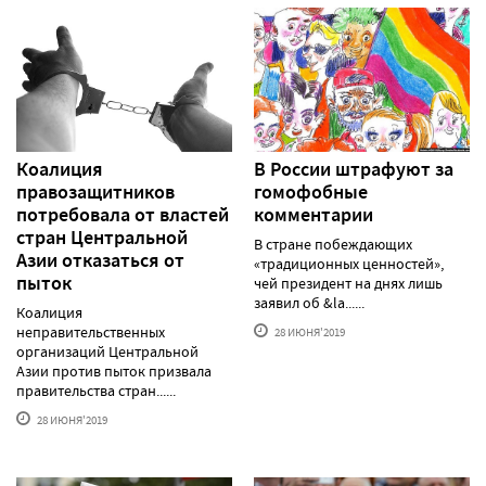
Коалиция
В России штрафуют за
правозащитников
гомофобные
потребовала от властей
комментарии
стран Центральной
В стране побеждающих
Азии отказаться от
«традиционных ценностей»,
пыток
чей президент на днях лишь
заявил об &la......
Коалиция
неправительственных
28 ИЮНЯ'2019
организаций Центральной
Азии против пыток призвала
правительства стран......
28 ИЮНЯ'2019