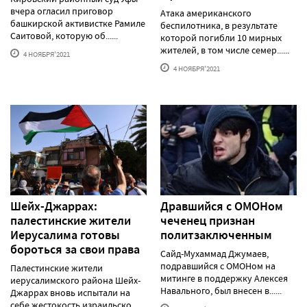
вчера огласил приговор
Атака американского
башкирской активистке Рамиле
беспилотника, в результате
Саитовой, которую об......
которой погибли 10 мирных
жителей, в том числе семер......
4 НОЯБРЯ'2021
4 НОЯБРЯ'2021
Шейх-Джаррах:
Дравшийся с ОМОНом
палестинские жители
чеченец признан
Иерусалима готовы
политзаключенным
бороться за свои права
Сайд-Мухаммад Джумаев,
подравшийся с ОМОНом на
Палестинские жители
митинге в поддержку Алексея
иерусалимского района Шейх-
Навального, был внесен в......
Джаррах вновь испытали на
себе жестокость израильско......