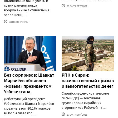
полицейских были убиты и
сотни ранены, когда
28 ОКТЯБРЯ'2021
вооруженные активисты из
запрещенн......
28 ОКТЯБРЯ'2021
Без сюрпризов: Шавкат
РПК в Сирии:
Мирзиёев объявлен
насильственный призыв
«новым» президентом
и вымогательство денег
Узбекистана
Сирийские демократические
силы (СДС) — зонтичная
Действующий президент
группировка сирийских
Узбекистана Шавкат Мирзиёев
сторонников Рабочей па......
с результатом 80,1% голосов
выборы глава гос......
27 ОКТЯБРЯ'2021