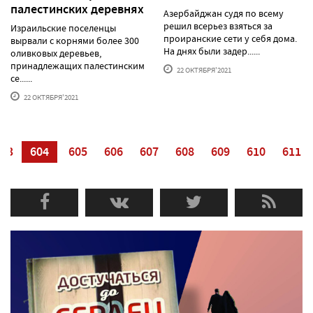
палестинских деревнях
Азербайджан судя по всему
решил всерьез взяться за
Израильские поселенцы
проиранские сети у себя дома.
вырвали с корнями более 300
На днях были задер......
оливковых деревьев,
принадлежащих палестинским
22 ОКТЯБРЯ'2021
се......
22 ОКТЯБРЯ'2021
603
604
605
606
607
608
609
610
611