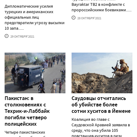
Bayraktar TB2 в конфликте с
Дипломатические усилия
пророссийскими боевиками......
турецких и американских
официальных лиц
28 ОКТЯБРЯ'2021
предотвратили угрозу высылки
10 запа......
29 ОКТЯБРЯ'2021
Пакистан: в
Саудовцы отчитались
столкновениях с
об убийстве более
Техрик-и-Лаббайк
сотни хуситов в Йемене
погибли четверо
Коалиция во главе с
полицейских
Саудовской Аравией заявила в
среду, что она убила 105
Четыре пакистанских
повстанцев-хуситов в резу......