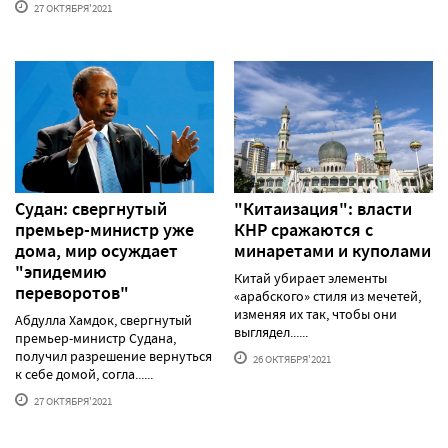
27 ОКТЯБРЯ'2021
Судан: свергнутый
"Китаизация": власти
премьер-министр уже
КНР сражаются с
дома, мир осуждает
минаретами и куполами
"эпидемию
Китай убирает элементы
переворотов"
«арабского» стиля из мечетей,
изменяя их так, чтобы они
Абдулла Хамдок, свергнутый
выглядел......
премьер-министр Судана,
получил разрешение вернуться
26 ОКТЯБРЯ'2021
к себе домой, согла......
27 ОКТЯБРЯ'2021