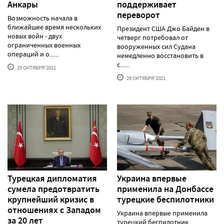
Анкары
поддерживает
переворот
Возможность начала в
ближайшее время нескольких
Президент США Джо Байден в
новых войн - двух
четверг потребовал от
ограниченных военных
вооруженных сил Судана
операций и о......
немедленно восстановить в
с......
29 ОКТЯБРЯ'2021
29 ОКТЯБРЯ'2021
Турецкая дипломатия
Украина впервые
сумела предотвратить
применила на Донбассе
крупнейший кризис в
турецкие беспилотники
отношениях с Западом
Украина впервые применила
за 20 лет
турецкий беспилотник