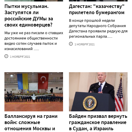
Пытки мусульман.
Дагестан: "казачеству"
Заступятся ли
прилетело бумерангом
российские ДУМы за
В конце прошлой недели
своих единоверцев?
депутаты Народного Собрания
Дагестана проявили редкую для
Мы уже не раз писали о ставших
региональных парла......
достоянием общественности
видео сотен случаев пыток и
1 НОЯБРЯ'2021
изнасилований ......
1 НОЯБРЯ'2021
Баллансируя на грани
Байден призвал вернуть
войн: сложные
гражданское правление
отношения Москвы и
в Судан, а Израиль