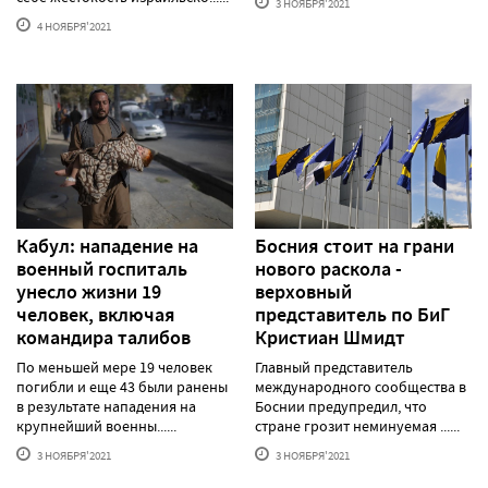
3 НОЯБРЯ'2021
4 НОЯБРЯ'2021
Кабул: нападение на
Босния стоит на грани
военный госпиталь
нового раскола -
унесло жизни 19
верховный
человек, включая
представитель по БиГ
командира талибов
Кристиан Шмидт
По меньшей мере 19 человек
Главный представитель
погибли и еще 43 были ранены
международного сообщества в
в результате нападения на
Боснии предупредил, что
крупнейший военны......
стране грозит неминуемая ......
3 НОЯБРЯ'2021
3 НОЯБРЯ'2021