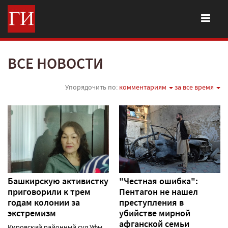
ВСЕ НОВОСТИ
Упорядочить по:
комментариям
за все время
Башкирскую активистку
"Честная ошибка":
приговорили к трем
Пентагон не нашел
годам колонии за
преступления в
экстремизм
убийстве мирной
афганской семьи
Кировский районный суд Уфы