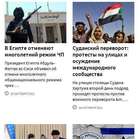
В Египте отменяют
Суданский переворот:
многолетний режим ЧП
протесты на улицах и
осуждение
Президент Египта Абдуль-
международного
Фаттах ас-Сиси объявил об
сообщества
отмене многолетнего
общенационального режима
На улицах столицы Судана
чрез......
Хартума второй день подряд
проходят протесты против
26 ОКТЯБРЯ'2021
военного переворота &m......
26 ОКТЯБРЯ'2021