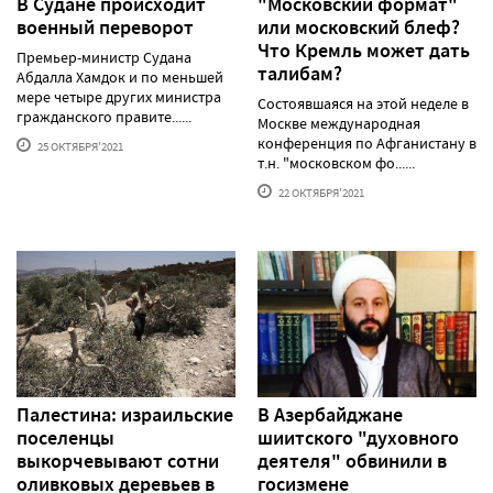
В Судане происходит
"Московский формат"
военный переворот
или московский блеф?
Что Кремль может дать
Премьер-министр Судана
талибам?
Абдалла Хамдок и по меньшей
мере четыре других министра
Состоявшаяся на этой неделе в
гражданского правите......
Москве международная
конференция по Афганистану в
25 ОКТЯБРЯ'2021
т.н. "московском фо......
22 ОКТЯБРЯ'2021
Палестина: израильские
В Азербайджане
поселенцы
шиитского "духовного
выкорчевывают сотни
деятеля" обвинили в
оливковых деревьев в
госизмене