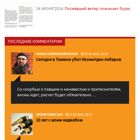
24 ИЮНЯ'2024
Посеявший ветер пожинает бурю
ПОСЛЕДНИЕ КОММЕНТАРИИ
HAMZA CHERNOMORCHENKO
03.06.2026, 23:29
Сегодня в Тюмени убит Исомитдин Акбаров
Со скорбью к павшим и ненавестью к притеснителям,
жизнь идет, расчет будет обязательно. ...
ИКРАМУТДИН ХАН
17.04.2025, 00:27
10 лет с моим хиджабом