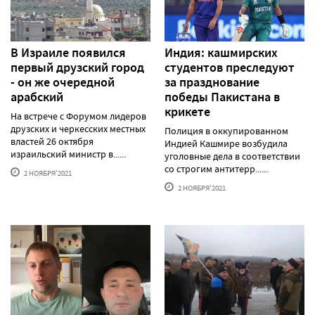
В Израиле появился
Индия: кашмирских
первый друзский город
студентов преследуют
- он же очередной
за празднование
арабский
победы Пакистана в
крикете
На встрече с Форумом лидеров
друзских и черкесских местных
Полиция в оккупированном
властей 26 октября
Индией Кашмире возбудила
израильский министр в......
уголовные дела в соответствии
со строгим антитерр......
2 НОЯБРЯ'2021
2 НОЯБРЯ'2021