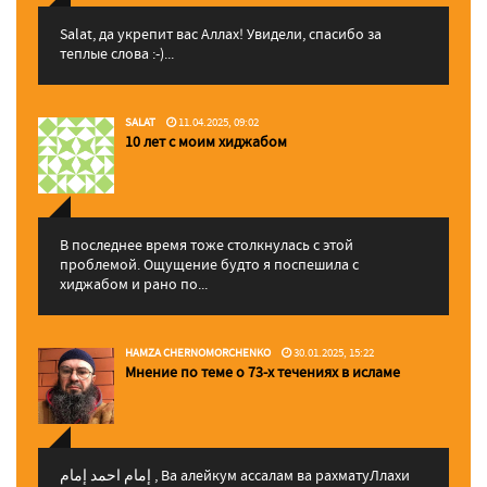
Salat, да укрепит вас Аллаx! Увидели, спасибо за
теплые слова :-)...
SALAT
11.04.2025, 09:02
10 лет с моим хиджабом
В последнее время тоже столкнулась с этой
проблемой. Ощущение будто я поспешила с
хиджабом и рано по...
HAMZA CHERNOMORCHENKO
30.01.2025, 15:22
Мнение по теме о 73-х течениях в исламе
إمام احمد إمام , Ва алейкум ассалам ва рахматуЛлахи