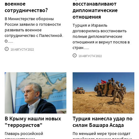
военное
восстанавливают
сотрудничество?
дипломатические
отношения
В Министерстве обороны
России заявили о готовности
Турция и Израиль
развивать военное
договорились восстановить
сотрудничество с Палестиной.
полные дипломатические
О......
отношения и вернут послов в
стран......
18 АВГУСТА'2022
18 АВГУСТА'2022
В Крыму нашли новых
Турция нанесла удар по
"террористов"
силам Башара Асада
Главарь российской
По меньшей мере трое солдат
администрации
сирийского режима погибли и