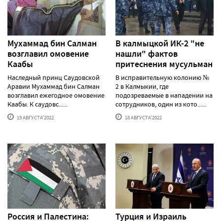
Мухаммад бин Салман
В калмыцкой ИК-2 "не
возглавил омовение
нашли" фактов
Каабы
притеснения мусульман
Наследный принц Саудовской
В исправительную колонию №
Аравии Мухаммад бин Салман
2 в Калмыкии, где
возглавил ежегодное омовение
подозреваемые в нападении на
Каабы. К саудовс......
сотрудников, один из кото......
19 АВГУСТА'2022
18 АВГУСТА'2022
Россия и Палестина:
Турция и Израиль