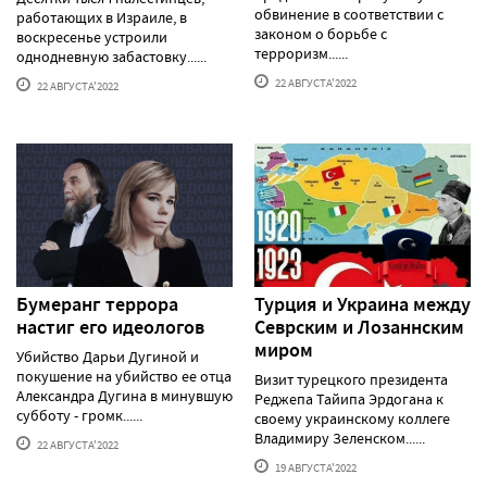
обвинение в соответствии с
работающих в Израиле, в
законом о борьбе с
воскресенье устроили
терроризм......
однодневную забастовку......
22 АВГУСТА'2022
22 АВГУСТА'2022
Бумеранг террора
Турция и Украина между
настиг его идеологов
Севрским и Лозаннским
миром
Убийство Дарьи Дугиной и
покушение на убийство ее отца
Визит турецкого президента
Александра Дугина в минувшую
Реджепа Тайипа Эрдогана к
субботу - громк......
своему украинскому коллеге
Владимиру Зеленском......
22 АВГУСТА'2022
19 АВГУСТА'2022