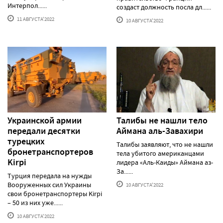
Интерпол......
создаст должность посла дл......
11 АВГУСТА'2022
10 АВГУСТА'2022
Украинской армии
Талибы не нашли тело
передали десятки
Аймана аль-Завахири
турецких
Талибы заявляют, что не нашли
бронетранспортеров
тела убитого американцами
Kirpi
лидера «Аль-Каиды» Аймана аз-
За......
Турция передала на нужды
Вооруженных сил Украины
10 АВГУСТА'2022
свои бронетранспортеры Kirpi
– 50 из них уже......
10 АВГУСТА'2022