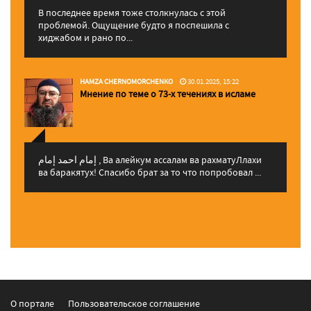
В последнее время тоже столкнулась с этой
проблемой. Ощущение будто я поспешила с
хиджабом и рано по...
HAMZA CHERNOMORCHENKO
30.01.2025, 15:22
Мнение по теме о 73-х течениях в исламе
إمام احمد إمام , Ва алейкум ассалам ва рахматуЛлахи
ва баракятух! Спасибо брат за то что попробовал ...
О портале
Пользовательское соглашение