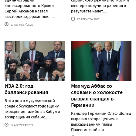
аннексированного Крыма
шестеро получили ранения в
Сергей Аксенов назвал
результате налет......
шестерых задержанных ......
17 АВГУСТА'2022
17 АВГУСТА'2022
ИЭА 2.0: год
Махмуд Аббас со
баллансирования
словами о холокосте
вызвал скандал в
В эти дни в мусульманской
Германии
среде обсуждают годовщину
вхождения талибов в Кабул и
Канцлер Германии Олаф Шольц
возвращения себе Ис......
выразил «отвращение» к
высказываниям главы
17 АВГУСТА'2022
Палестинской авт......