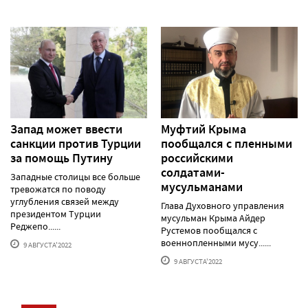
Запад может ввести
Муфтий Крыма
санкции против Турции
пообщался с пленными
за помощь Путину
российскими
солдатами-
Западные столицы все больше
мусульманами
тревожатся по поводу
углубления связей между
Глава Духовного управления
президентом Турции
мусульман Крыма Айдер
Реджепо......
Рустемов пообщался с
военнопленными мусу......
9 АВГУСТА'2022
9 АВГУСТА'2022