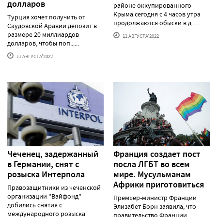
долларов
районе оккупированного
Крыма сегодня с 4 часов утра
Турция хочет получить от
продолжаются обыски в д......
Саудовской Аравии депозит в
размере 20 миллиардов
11 АВГУСТА'2022
долларов, чтобы поп......
11 АВГУСТА'2022
Чеченец, задержанный
Франция создает пост
в Германии, снят с
посла ЛГБТ во всем
розыска Интерпола
мире. Мусульманам
Африки приготовиться
Правозащитники из чеченской
организации "Вайфонд"
Премьер-министр Франции
добились снятия с
Элизабет Борн заявила, что
международного розыска
правительство Франции