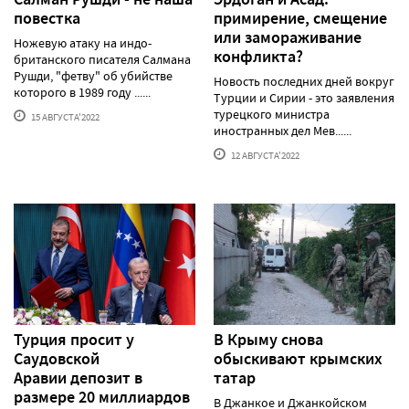
повестка
примирение, смещение
или замораживание
Ножевую атаку на индо-
конфликта?
британского писателя Салмана
Рушди, "фетву" об убийстве
Новость последних дней вокруг
которого в 1989 году ......
Турции и Сирии - это заявления
турецкого министра
15 АВГУСТА'2022
иностранных дел Мев......
12 АВГУСТА'2022
Турция просит у
В Крыму снова
Саудовской
обыскивают крымских
Аравии депозит в
татар
размере 20 миллиардов
В Джанкое и Джанкойском