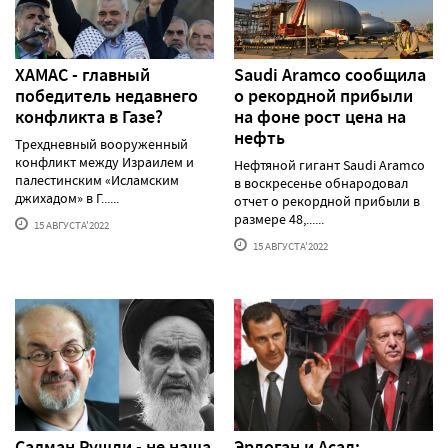
ХАМАС - главный
Saudi Aramco сообщила
победитель недавнего
о рекордной прибыли
конфликта в Газе?
на фоне рост цена на
нефть
Трехдневный вооруженный
конфликт между Израилем и
Нефтяной гигант Saudi Aramco
палестинским «Исламским
в воскресенье обнародовал
джихадом» в Г......
отчет о рекордной прибыли в
размере 48,......
15 АВГУСТА'2022
15 АВГУСТА'2022
Салман Рушди - не наша
Эрдоган и Асад: