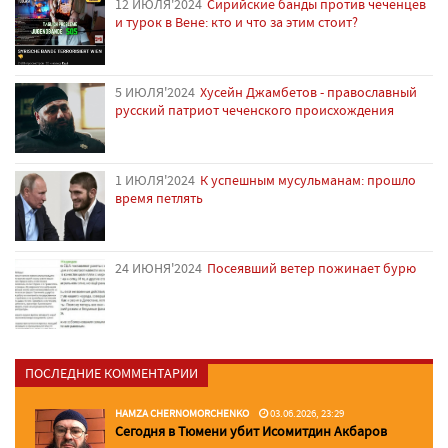
12 ИЮЛЯ'2024
Сирийские банды против чеченцев
и турок в Вене: кто и что за этим стоит?
5 ИЮЛЯ'2024
Хусейн Джамбетов - православный
русский патриот чеченского происхождения
1 ИЮЛЯ'2024
К успешным мусульманам: прошло
время петлять
24 ИЮНЯ'2024
Посеявший ветер пожинает бурю
ПОСЛЕДНИЕ КОММЕНТАРИИ
HAMZA CHERNOMORCHENKO
03.06.2026, 23:29
Сегодня в Тюмени убит Исомитдин Акбаров