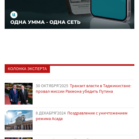
КОЛОНКА ЭКСПЕРТА
30 ОКТЯБРЯ'2025
Транзит власти в Таджикистане:
провал миссии Рахмона убедить Путина
8 ДЕКАБРЯ'2024
Поздравление с уничтожением
режима Асада