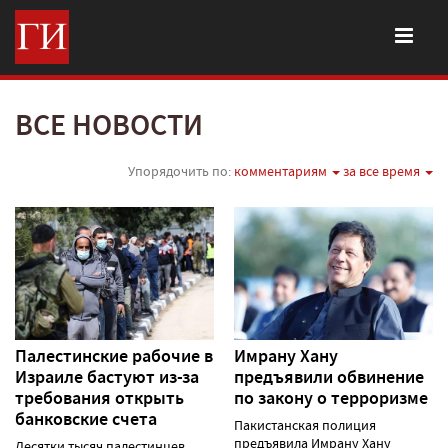
ВСЕ НОВОСТИ
Упорядочить по:
комментариям
за все время
Палестинские рабочие в
Имрану Хану
Израиле бастуют из-за
предъявили обвинение
требования открыть
по закону о терроризме
банковские счета
Пакистанская полиция
предъявила Имрану Хану
Десятки тысяч палестинцев,