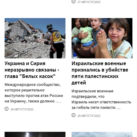
17 АВГУСТА'2022
Украина и Сирия
Израильские военные
неразрывно связаны -
признались в убийстве
глава "Белых касок"
пяти палестинских
детей
Международное сообщество,
которое решительно
Израильские военные
выступило против атак России
подтвердили, что
на Украину, также должно ......
Израиль несет ответственность
за гибель пяти палести......
16 АВГУСТА'2022
16 АВГУСТА'2022