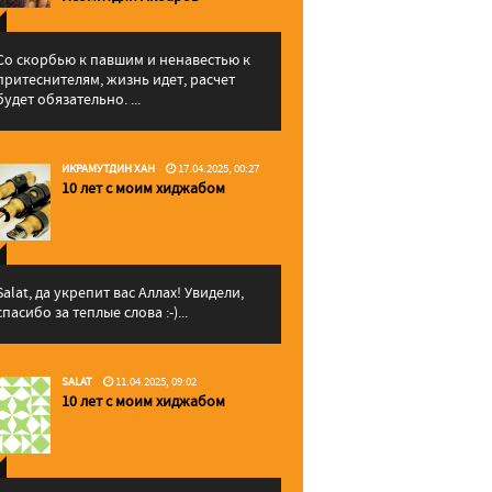
Со скорбью к павшим и ненавестью к
притеснителям, жизнь идет, расчет
будет обязательно. ...
ИКРАМУТДИН ХАН
17.04.2025, 00:27
10 лет с моим хиджабом
Salat, да укрепит вас Аллаx! Увидели,
спасибо за теплые слова :-)...
SALAT
11.04.2025, 09:02
10 лет с моим хиджабом