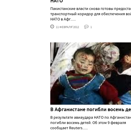
НАТО
Пакистанские власти снова готовы предост
транспортный коридор для обеспечения во
НАТО в Афг......
11 ФЕВРАЛЯ'2012
1
В Афганистане погибли восемь д
В результате авиаудара НАТО по Афганиста
погибли восемь детей. Об этом 9 февраля
сообщает Reuters......