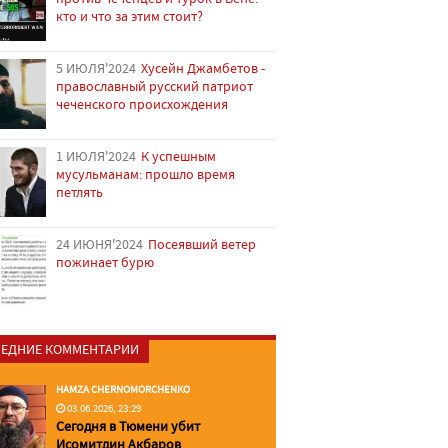
кто и что за этим стоит?
5 ИЮЛЯ'2024
Хусейн Джамбетов -
православный русский патриот
чеченского происхождения
1 ИЮЛЯ'2024
К успешным
мусульманам: прошло время
петлять
24 ИЮНЯ'2024
Посеявший ветер
пожинает бурю
ЕДНИЕ КОММЕНТАРИИ
HAMZA CHERNOMORCHENKO
03.06.2026, 23:29
Сегодня в Тюмени убит
Исомитдин Акбаров