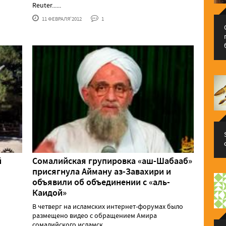
Reuter......
11 ФЕВРАЛЯ'2012
1
й
Сомалийская групировка «аш-Шабааб»
присягнула Айману аз-Завахири и
объявили об объединении с «аль-
Каидой»
В четверг на исламских интернет-форумах было
размещено видео с обращением Амира
сомалийского исламск......