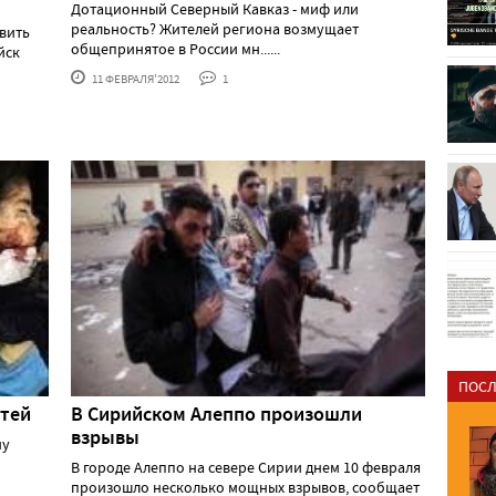
Дотационный Северный Кавказ - миф или
реальность? Жителей региона возмущает
авить
общепринятое в России мн......
йск
11 ФЕВРАЛЯ'2012
1
ПОСЛ
етей
В Сирийском Алеппо произошли
взрывы
ну
В городе Алеппо на севере Сирии днем 10 февраля
произошло несколько мощных взрывов, сообщает