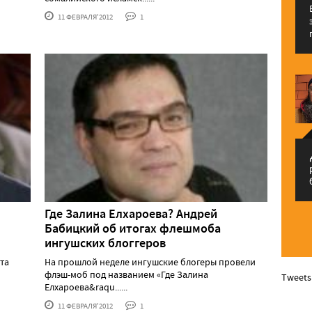
11 ФЕВРАЛЯ'2012
1
م
Где Залина Елхароева? Андрей
Бабицкий об итогах флешмоба
ингушских блоггеров
та
На прошлой неделе ингушские блогеры провели
флэш-моб под названием «Где Залина
Tweets
Елхароева&raqu......
11 ФЕВРАЛЯ'2012
1