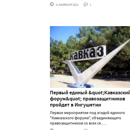
11 ФЕВРАЛЯ'2012
1
Первый единый &quot;Кавказски
форум&quot; правозащитников
пройдет в Ингушетии
Первое мероприятие под эгидой единого
"Кавказского форума", объединяющего
правозащитников со всех се......