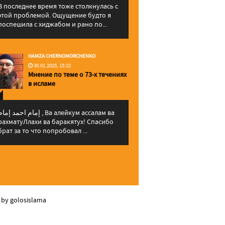
В последнее время тоже столкнулась с
этой проблемой. Ощущение будто я
поспешила с хиджабом и рано по...
HAMZA CHERNOMORCHENKO
30.01.2025, 15:22
Мнение по теме о 73-х течениях
в исламе
إمام احمد إما , Ва алейкум ассалам ва
рахматуЛлахи ва баракятух! Спасибо
брат за то что попробовал ...
 by golosislama