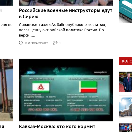
ы
Российские военные инструкторы едут
в Сирию
меня не
Ливанская газета As-Safir опубликовала статью,
посвященную сирийской политике России. По
верси......
11 ФЕВРАЛЯ'2012
1
КОЛО
ля
Кавказ-Москва: кто кого кормит