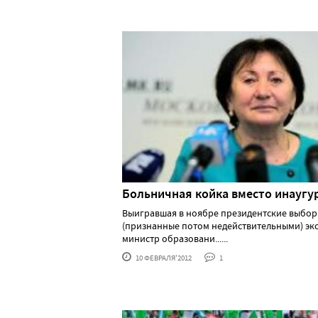
Больничная койка вместо инаугу
Выигравшая в ноябре президентские выбо
(признанные потом недействительными) экс
министр образовани......
10 ФЕВРАЛЯ'2012
1