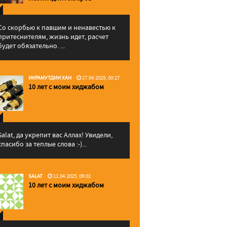
Со скорбью к павшим и ненавестью к
притеснителям, жизнь идет, расчет
будет обязательно. ...
ИКРАМУТДИН ХАН
17.04.2025, 00:27
10 лет с моим хиджабом
Salat, да укрепит вас Аллаx! Увидели,
спасибо за теплые слова :-)...
SALAT
11.04.2025, 09:02
10 лет с моим хиджабом