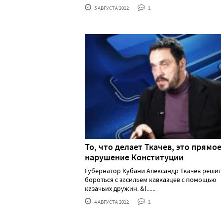
5 АВГУСТА'2012
1
То, что делает Ткачев, это прямо
нарушение Конституции
Губернатор Кубани Александр Ткачев реши
бороться с засильем кавказцев с помощью
казачьих дружин. &l......
4 АВГУСТА'2012
1