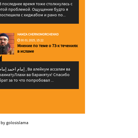
В последнее время тоже столкнулась с
этой проблемой. Ощущение будто я
поспешила с хиджабом и рано по...
HAMZA CHERNOMORCHENKO
30.01.2025, 15:22
Мнение по теме о 73-х течениях
в исламе
إمام احمد إما , Ва алейкум ассалам ва
рахматуЛлахи ва баракятух! Спасибо
брат за то что попробовал ...
 by golosislama