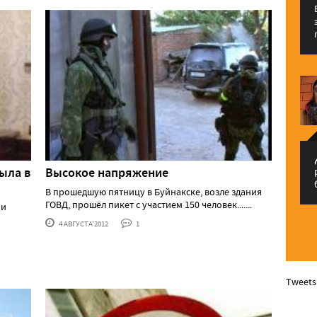
م
ыла в
Высокое напряжение
В прошедшую пятницу в Буйнакске, возле здания
ГОВД, прошёл пикет с участием 150 человек.......
ри
4 АВГУСТА'2012
1
Tweets