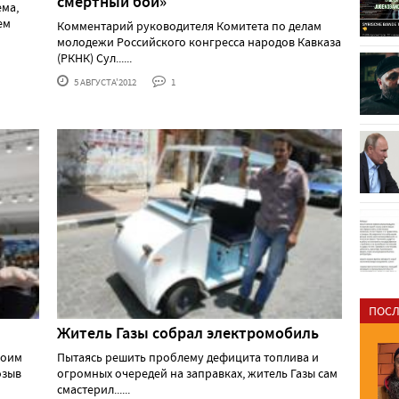
смертный бой»
ема,
ем
Комментарий руководителя Комитета по делам
молодежи Российского конгресса народов Кавказа
(РКНК) Сул......
5 АВГУСТА'2012
1
ПОСЛ
Житель Газы собрал электромобиль
воим
Пытаясь решить проблему дефицита топлива и
озыв
огромных очередей на заправках, житель Газы сам
смастерил......