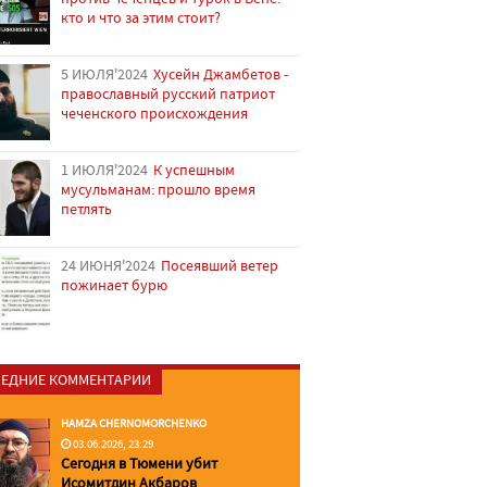
кто и что за этим стоит?
5 ИЮЛЯ'2024
Хусейн Джамбетов -
православный русский патриот
чеченского происхождения
1 ИЮЛЯ'2024
К успешным
мусульманам: прошло время
петлять
24 ИЮНЯ'2024
Посеявший ветер
пожинает бурю
ЕДНИЕ КОММЕНТАРИИ
HAMZA CHERNOMORCHENKO
03.06.2026, 23:29
Сегодня в Тюмени убит
Исомитдин Акбаров