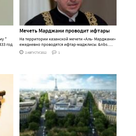
Мечеть Марджани проводит ифтары
му "
На территории казанской мечети «Аль- Марджани»
433 год
ежедневно проводятся ифтар-маджлисы. &nbs......
2 АВГУСТА'2012
1