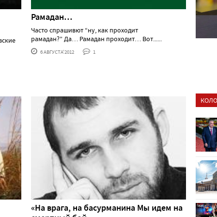
Рамадан…
Часто спрашивют “ну, как проходит
рамадан?” Да… Рамадан проходит… Вот......
вские
6 АВГУСТА'2012
1
КОЛО
«На врага, на басурманина Мы идем на