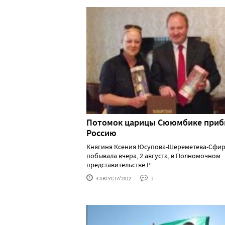
Потомок царицы Сююмбике приб
Россию
Княгиня Ксения Юсупова-Шереметева-Сфи
побывала вчера, 2 августа, в Полномочном
представительстве Р......
4 АВГУСТА'2012
1