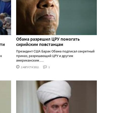
Обама разрешил ЦРУ помогать
сти
сирийским повстанцам
Президент США Барак Обама подписал секретный
ок
приказ, разрешающий ЦРУ и другим
американским......
2 АВГУСТА'2012
1