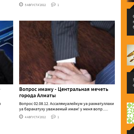
5 АВГУСТА'2012
1
е
Вопрос имаму - Центральная мечеть
города Алматы
л
Вопрос 02.08.12. Ассалямуалейкум уа рахматуллахи
уа баракатуху уважаемый имам! у меня вопр......
4 АВГУСТА'2012
1