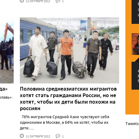
11 ОКТЯБРЯ'2012
1
م
да»
Половина среднеазиатских мигрантов
хотят стать гражданами России, но не
лавь»:
хотят, чтобы их дети были похожи на
россиян
76% мигрантов Средней Азии чувствуют себя
одинокими в Москве, а 64% не хотят, чтобы их
Tweets
дети......
11 ОКТЯБРЯ'2012
1