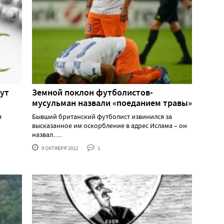
ут
Земной поклон футболистов-
мусульман назвали «поеданием травы»
я
Бывший британский футболист извинился за
высказанное им оскорбление в адрес Ислама – он
назвал......
9 ОКТЯБРЯ'2012
1