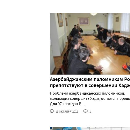
Азербайджанским паломникам Ро
препятствуют в совершении Хад
Проблема азербайджанских паломников,
желающих совершить Хадж, остается нереш
Для 97 граждан Р......
11 ОКТЯБРЯ'2012
1