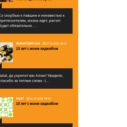
Со скорбью к павшим и ненавестью к
притеснителям, жизнь идет, расчет
будет обязательно. ...
ИКРАМУТДИН ХАН
17.04.2025, 00:27
10 лет с моим хиджабом
Salat, да укрепит вас Аллаx! Увидели,
спасибо за теплые слова :-)...
SALAT
11.04.2025, 09:02
10 лет с моим хиджабом