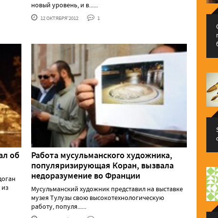
новый уровень, и в......
12 ОКТЯБРЯ'2012
1
ал об
Работа мусульманского художника,
популяризирующая Коран, вызвала
недоразумение во Франции
доган
 из
Мусульманский художник представил на выставке
музея Тулузы свою высокотехнологическую
работу, популя......