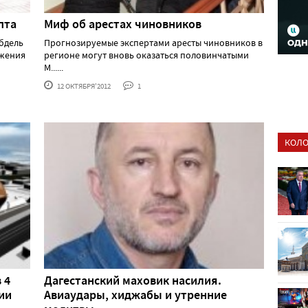
пта
Миф об арестах чиновников
бдель
Прогнозируемые экспертами аресты чиновников в
ржения
регионе могут вновь оказаться половинчатыми
М......
12 ОКТЯБРЯ'2012
1
КОЛО
 4
Дагестанский маховик насилия.
ии
Авиаудары, хиджабы и утренние