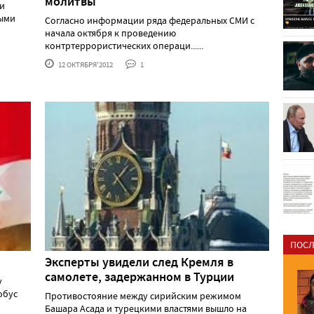
молитвы
ти
ными
Согласно информации ряда федеральных СМИ с
начала октября к проведению
контртеррористических операци......
12 ОКТЯБРЯ'2012
1
ПОСЛ
Эксперты увидели след Кремля в
самолете, задержанном в Турции
у
обус
Противостояние между сирийским режимом
Башара Асада и турецкими властями вышло на