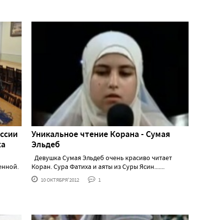
ссии
Уникальное чтение Корана - Сумая
жа
Эльдеб
Девушка Сумая Эльдеб очень красиво читает
енной.
Коран. Сура Фатиха и аяты из Суры Ясин.......
10 ОКТЯБРЯ'2012
1