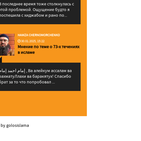
В последнее время тоже столкнулась с
этой проблемой. Ощущение будто я
поспешила с хиджабом и рано по...
HAMZA CHERNOMORCHENKO
30.01.2025, 15:22
Мнение по теме о 73-х течениях
в исламе
إمام احمد إما , Ва алейкум ассалам ва
рахматуЛлахи ва баракятух! Спасибо
брат за то что попробовал ...
 by golosislama