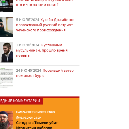
кто и что за этим стоит?
5 ИЮЛЯ'2024
Хусейн Джамбетов -
православный русский патриот
чеченского происхождения
1 ИЮЛЯ'2024
К успешным
мусульманам: прошло время
петлять
24 ИЮНЯ'2024
Посеявший ветер
пожинает бурю
ЕДНИЕ КОММЕНТАРИИ
HAMZA CHERNOMORCHENKO
03.06.2026, 23:29
Сегодня в Тюмени убит
Исомитдин Акбаров