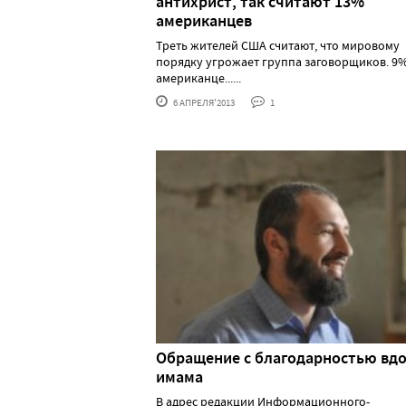
антихрист, так считают 13%
американцев
Треть жителей США считают, что мировому
порядку угрожает группа заговорщиков. 9
американце......
6 АПРЕЛЯ'2013
1
Обращение с благодарностью вд
имама
В адрес редакции Информационного-