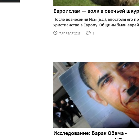
Ресурс
Евроислам — волк в овечьей шку
После вознесения Исы (а.с.), апостолы его п
христианство в Европу. Общины были еврей...
7 АПРЕЛЯ'2013
1
Исследование: Барак Обама -