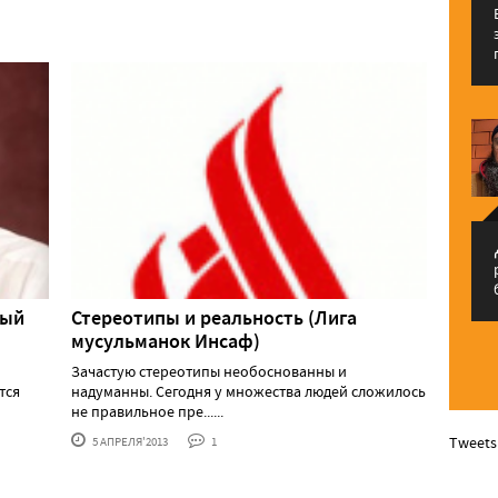
م
ный
Стереотипы и реальность (Лига
мусульманок Инсаф)
Зачастую стереотипы необоснованны и
тся
надуманны. Сегодня у множества людей сложилось
не правильное пре......
Tweets
5 АПРЕЛЯ'2013
1