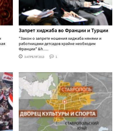
Запрет хиджаба во Франции и Турции
н
"Закон о запрете ношения хиджаба нянями и
кая
работницами детсадов крайне необходим
Франции" &h......
3 АПРЕЛЯ'2013
1