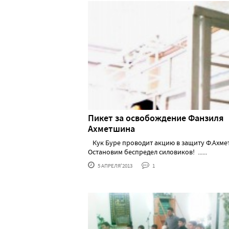
Пикет за освобождение Фанзиля
Ахметшина
Кук Буре проводит акцию в защиту Ф.Ахме
Остановим беспредел силовиков! ......
5 АПРЕЛЯ'2013
1