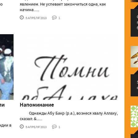
ло
явлением. Не успевает закончиться одна, как
начина......
5 АПРЕЛЯ'2013
1
ли
Напоминание
Однажды Абу Бакр (р.а.), вознеся хвалу Аллаху,
сказал: &......
ндии в
5 АПРЕЛЯ'2013
1