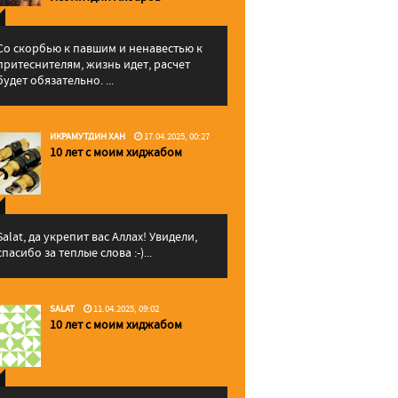
Со скорбью к павшим и ненавестью к
притеснителям, жизнь идет, расчет
будет обязательно. ...
ИКРАМУТДИН ХАН
17.04.2025, 00:27
10 лет с моим хиджабом
Salat, да укрепит вас Аллаx! Увидели,
спасибо за теплые слова :-)...
SALAT
11.04.2025, 09:02
10 лет с моим хиджабом