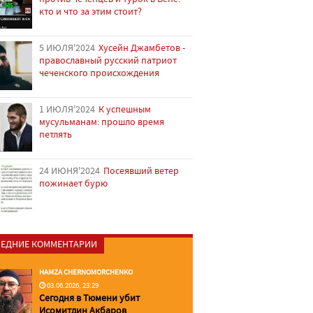
кто и что за этим стоит?
5 ИЮЛЯ'2024
Хусейн Джамбетов -
православный русский патриот
чеченского происхождения
1 ИЮЛЯ'2024
К успешным
мусульманам: прошло время
петлять
24 ИЮНЯ'2024
Посеявший ветер
пожинает бурю
ЕДНИЕ КОММЕНТАРИИ
HAMZA CHERNOMORCHENKO
03.06.2026, 23:29
Сегодня в Тюмени убит
Исомитдин Акбаров