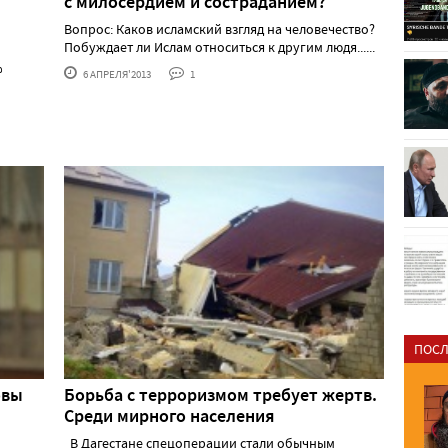
с милосердием и состраданием?
Вопрос: Каков исламский взгляд на человечество?
Побуждает ли Ислам относиться к другим людя......
%
6 АПРЕЛЯ'2013
1
ПОСЛ
овы
Борьба с терроризмом требует жертв.
Среди мирного населения
В Дагестане спецоперации стали обычным