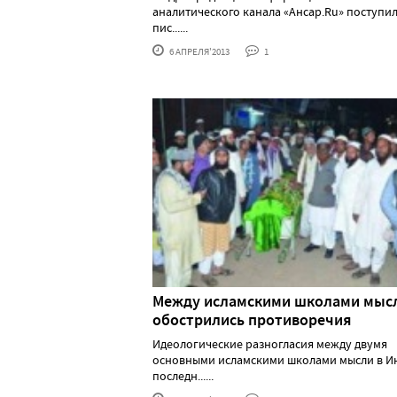
аналитического канала «Ансар.Ru» поступи
пис......
6 АПРЕЛЯ'2013
1
Между исламскими школами мыс
обострились противоречия
Идеологические разногласия между двумя
основными исламскими школами мысли в И
последн......