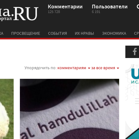
Комментарии
Пользователи
125 728
6 191
КА
ПРОСВЕЩЕНИЕ
СОБЫТИЯ
ИХ НРАВЫ
ЭКОНОМИКА
СР
Упорядочить по:
комментариям
за все время