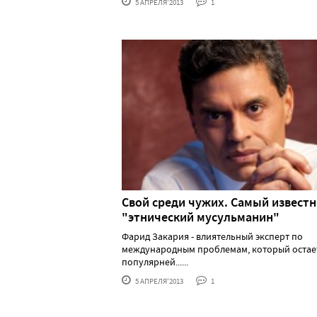
5 АПРЕЛЯ'2013
1
Свой среди чужих. Самый извест
"этнический мусульманин"
Фарид Закария - влиятельный эксперт по
международным проблемам, который остае
популярней......
5 АПРЕЛЯ'2013
1