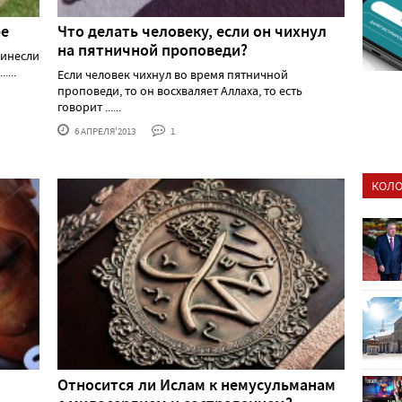
ре
Что делать человеку, если он чихнул
на пятничной проповеди?
ринесли
...
Если человек чихнул во время пятничной
проповеди, то он восхваляет Аллаха, то есть
говорит ......
6 АПРЕЛЯ'2013
1
КОЛО
Относится ли Ислам к немусульманам