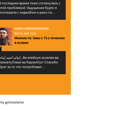
В последнее время тоже столкнулась с
этой проблемой. Ощущение будто я
поспешила с хиджабом и рано по...
HAMZA CHERNOMORCHENKO
30.01.2025, 15:22
Мнение по теме о 73-х течениях
в исламе
إمام احمد إما , Ва алейкум ассалам ва
рахматуЛлахи ва баракятух! Спасибо
брат за то что попробовал ...
 by golosislama