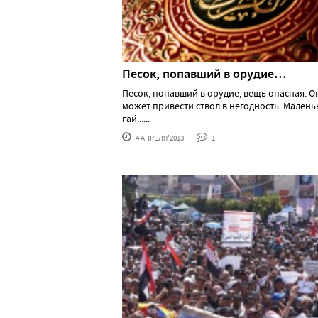
Песок, попавший в орудие…
Песок, попавший в орудие, вещь опасная. О
может привести ствол в негодность. Малень
гай......
4 АПРЕЛЯ'2013
1