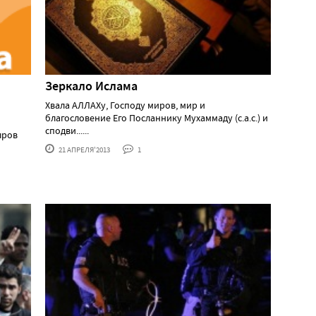
Зеркало Ислама
Хвала АЛЛАХу, Господу миров, мир и
благословение Его Посланнику Мухаммаду (с.а.с.) и
сподви......
ыров
21 АПРЕЛЯ'2013
1