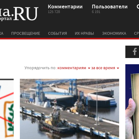
Комментарии
Пользователи
125 728
6 191
КА
ПРОСВЕЩЕНИЕ
СОБЫТИЯ
ИХ НРАВЫ
ЭКОНОМИКА
СР
Упорядочить по:
комментариям
за все время