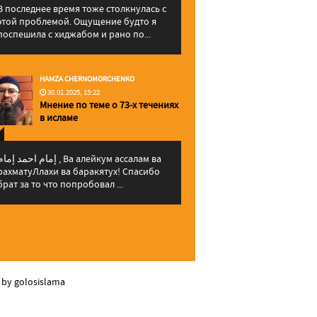
В последнее время тоже столкнулась с
этой проблемой. Ощущение будто я
поспешила с хиджабом и рано по...
HAMZA CHERNOMORCHENKO
30.01.2025, 15:22
Мнение по теме о 73-х течениях
в исламе
إمام احمد إما , Ва алейкум ассалам ва
рахматуЛлахи ва баракятух! Спасибо
брат за то что попробовал ...
 by golosislama