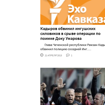
Кадыров обвинил ингушских
силовиков в срыве операции по
поимке Доку Умарова
Глава Чеченской республики Рамзан Кад
обвинил полицию соседней Инг......
21 АПРЕЛЯ'2013
1