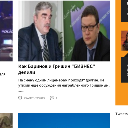
م
Как Баринов и Гришин "БИЗНЕС"
делили
еля
На смену одним лицемерам приходят другие. Не
утихли еще обсуждения награбленного Гришиным,
......
23 АПРЕЛЯ'2013
1
Tweets