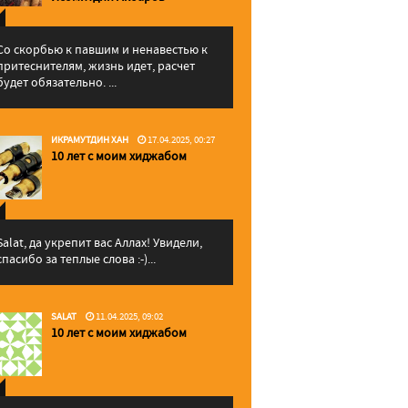
Со скорбью к павшим и ненавестью к
притеснителям, жизнь идет, расчет
будет обязательно. ...
ИКРАМУТДИН ХАН
17.04.2025, 00:27
10 лет с моим хиджабом
Salat, да укрепит вас Аллаx! Увидели,
спасибо за теплые слова :-)...
SALAT
11.04.2025, 09:02
10 лет с моим хиджабом