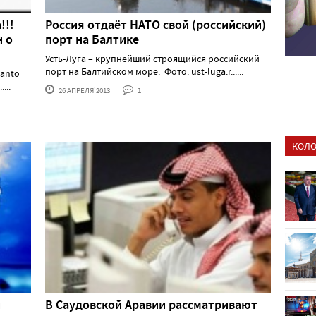
!!!
Россия отдаёт НАТО свой (российский)
н о
порт на Балтике
Усть-Луга – крупнейший строящийся российский
порт на Балтийском море. Фото: ust-luga.r......
santo
...
26 АПРЕЛЯ'2013
1
КОЛО
и
В Саудовской Аравии рассматривают