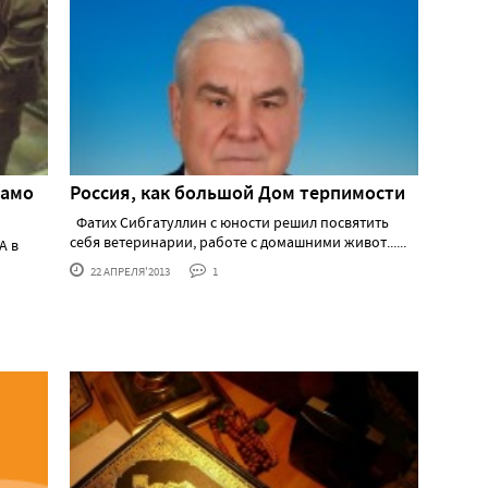
намо
Россия, как большой Дом терпимости
Фатих Сибгатуллин с юности решил посвятить
себя ветеринарии, работе с домашними живот......
А в
22 АПРЕЛЯ'2013
1