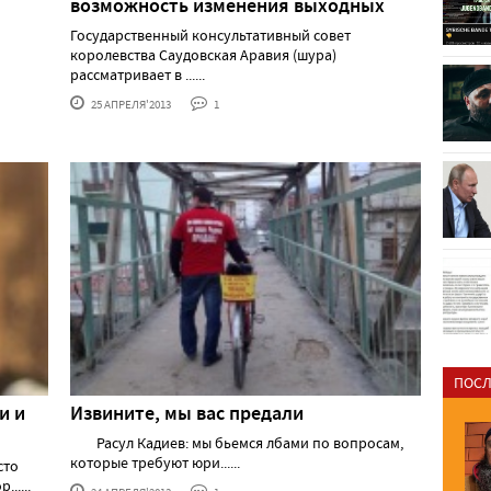
возможность изменения выходных
и
Государственный консультативный совет
королевства Саудовская Аравия (шура)
рассматривает в ......
25 АПРЕЛЯ'2013
1
ПОСЛ
и и
Извините, мы вас предали
Расул Кадиев: мы бьемся лбами по вопросам,
которые требуют юри......
сто
.....