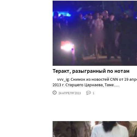
Теракт, разыгранный по нотам
vvv_ig: Снимок из новостей CNN от 19 апр
2013 г. Старшего Царнаева, Таме......
24 АПРЕЛЯ'2013
1