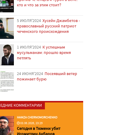
кто и что за этим стоит?
5 ИЮЛЯ'2024
Хусейн Джамбетов -
православный русский патриот
чеченского происхождения
1 ИЮЛЯ'2024
К успешным
мусульманам: прошло время
петлять
24 ИЮНЯ'2024
Посеявший ветер
пожинает бурю
ЕДНИЕ КОММЕНТАРИИ
HAMZA CHERNOMORCHENKO
03.06.2026, 23:29
Сегодня в Тюмени убит
Исомитдин Акбаров