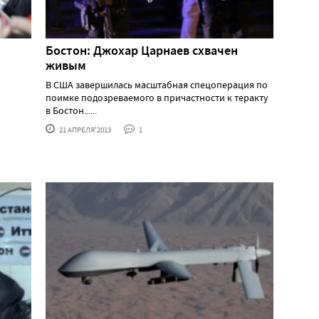
Бостон: Джохар Царнаев схвачен
живым
В США завершилась масштабная спецоперация по
поимке подозреваемого в причастности к теракту
в Бостон......
21 АПРЕЛЯ'2013
1