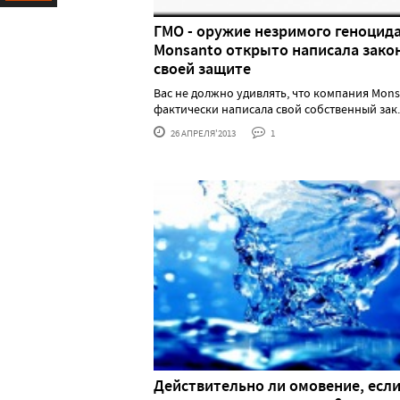
Ресурс
ГМО - оружие незримого геноцида
Monsanto открыто написала зако
своей защите
Вас не должно удивлять, что компания Mon
фактически написала свой собственный зак...
26 АПРЕЛЯ'2013
1
Действительно ли омовение, есл