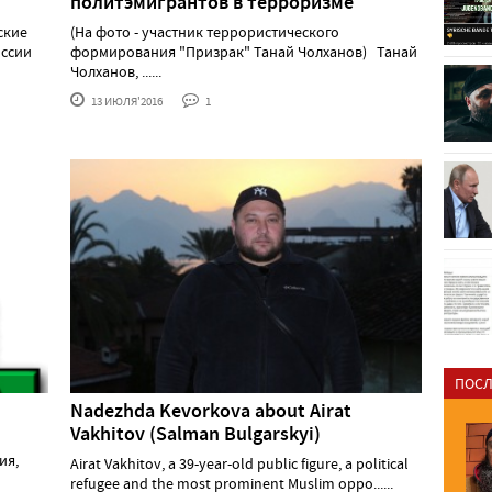
политэмигрантов в терроризме
ские
(На фото - участник террористического
оссии
формирования "Призрак" Танай Чолханов) Танай
Чолханов, ......
13 ИЮЛЯ'2016
1
ПОСЛ
Nadezhda Kevorkova about Airat
Vakhitov (Salman Bulgarskyi)
ия,
Airat Vakhitov, a 39-year-old public figure, a political
refugee and the most prominent Muslim oppo......