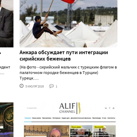
ь
Анкара обсуждает пути интеграции
сирийских беженцев
идент
(На фото - сирийский мальчик с турецким флагом в
...
палаточном городке беженцев в Турции)
Турецк......
5 ИЮЛЯ'2016
1