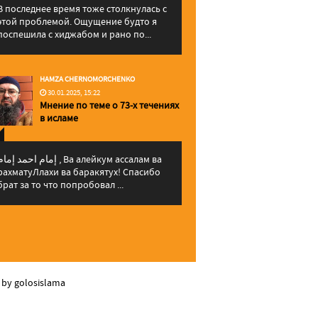
В последнее время тоже столкнулась с
этой проблемой. Ощущение будто я
поспешила с хиджабом и рано по...
HAMZA CHERNOMORCHENKO
30.01.2025, 15:22
Мнение по теме о 73-х течениях
в исламе
إمام احمد إما , Ва алейкум ассалам ва
рахматуЛлахи ва баракятух! Спасибо
брат за то что попробовал ...
 by golosislama