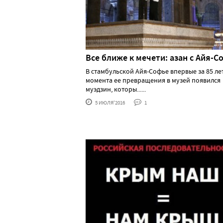
Все ближе к мечети: азан с Айя-
В стамбульской Айя-Софье впервые за 85 лет
момента ее превращения в музей появился
муэдзин, которы......
5 ИЮЛЯ'2016
1