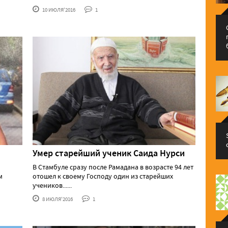
10 ИЮЛЯ'2016
1
Умер старейший ученик Саида Нурси
В Стамбуле сразу после Рамадана в возрасте 94 лет
м
отошел к своему Господу один из старейших
учеников......
8 ИЮЛЯ'2016
1