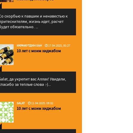
Со скорбью к павшим и ненавестью к
притеснителям, жизнь идет, расчет
будет обязательно. ...
ИКРАМУТДИН ХАН
17.04.2025, 00:27
10 лет с моим хиджабом
Salat, да укрепит вас Аллаx! Увидели,
спасибо за теплые слова :-)...
SALAT
11.04.2025, 09:02
10 лет с моим хиджабом