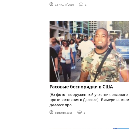
13 ИЮЛЯ'2016
1
Расовые беспорядки в США
(На фото - вооруженный участник расового
противостояния в Далласе) В американско
Далласе про......
8 ИЮЛЯ'2016
1