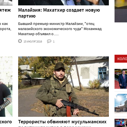
мятеж
Малайзия: Махатхир создает новую
партию
о как
Бывший премьер-министр Малайзии, "отец
орота,
малазийского экономического чуда" Мохаммад
Махатхир объявил о......
15 ИЮЛЯ'2016
1
КОЛО
ского
Террористы обвиняют мусульманских