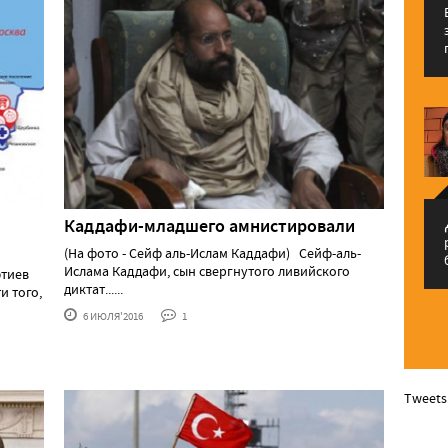
Каддафи-младшего амнистировали
م
(На фото - Сейф аль-Ислам Каддафи) Сейф-аль-
Ислама Каддафи, сын свергнутого ливийского
фтиев
диктат......
и того,
6 ИЮЛЯ'2016
1
Tweets