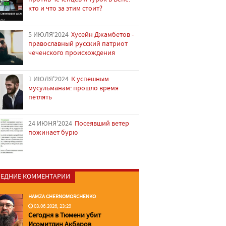
кто и что за этим стоит?
5 ИЮЛЯ'2024
Хусейн Джамбетов -
православный русский патриот
чеченского происхождения
1 ИЮЛЯ'2024
К успешным
мусульманам: прошло время
петлять
24 ИЮНЯ'2024
Посеявший ветер
пожинает бурю
ЕДНИЕ КОММЕНТАРИИ
HAMZA CHERNOMORCHENKO
03.06.2026, 23:29
Сегодня в Тюмени убит
Исомитдин Акбаров