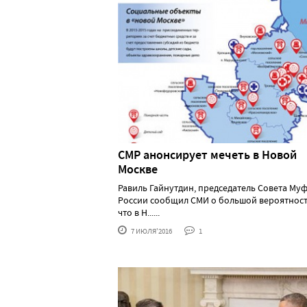
СМР анонсирует мечеть в Новой
Москве
Равиль Гайнутдин, председатель Совета Му
России сообщил СМИ о большой вероятност
что в Н......
7 ИЮЛЯ'2016
1