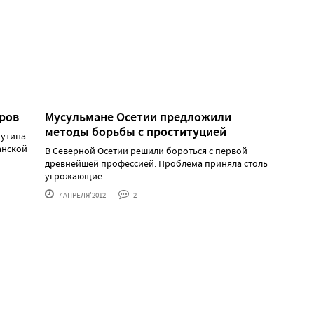
ров
Мусульмане Осетии предложили
методы борьбы с проституцией
утина.
анской
В Северной Осетии решили бороться с первой
древнейшей профессией. Проблема приняла столь
угрожающие ......
7 АПРЕЛЯ'2012
2