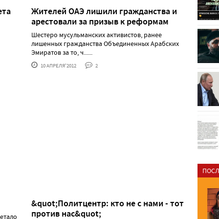
ета
Жителей ОАЭ лишили гражданства и
арестовали за призыв к реформам
Шестеро мусульманских активистов, ранее
лишенных гражданства Объединенных Арабских
Эмиратов за то, ч......
10 АПРЕЛЯ'2012
2
ПОСЛ
&quot;Политцентр: кто не с нами - тот
против нас&quot;
вeтaлo