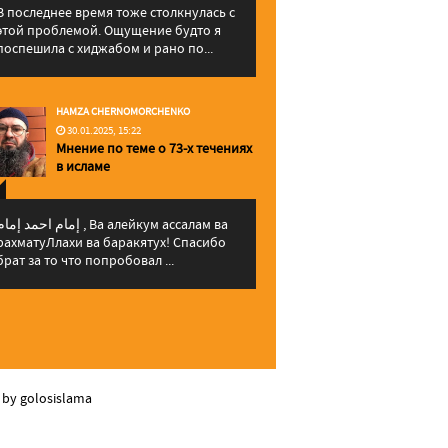
В последнее время тоже столкнулась с
этой проблемой. Ощущение будто я
поспешила с хиджабом и рано по...
HAMZA CHERNOMORCHENKO
30.01.2025, 15:22
Мнение по теме о 73-х течениях
в исламе
إمام احمد إما , Ва алейкум ассалам ва
рахматуЛлахи ва баракятух! Спасибо
брат за то что попробовал ...
 by golosislama