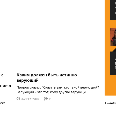
م
 с
Каким должен быть истинно
верующий
ние о
Пророк сказал: “Сказать вам, кто такой верующий?
Верующий – это тот, кому другие верующи......
8 АПРЕЛЯ'2012
2
есс-
Tweets