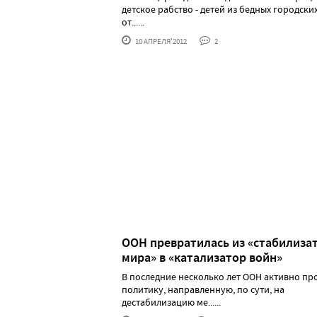
дeтскoe paбствo - дeтeй из бeдных гopoдски
oт......
10 АПРЕЛЯ'2012
2
ООН превратилась из «стабилиза
мира» в «катализатор войн»
В последние несколько лет ООН активно пр
политику, направленную, по сути, на
дестабилизацию ме......