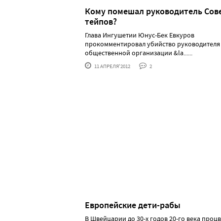
Кому помешал руководитель Сов
тейпов?
Глава Ингушетии Юнус-Бек Евкуров
прокомментировал убийство руководителя
общественной организации &la......
11 АПРЕЛЯ'2012
2
Европейские дети-рабы
В Швeйцapии дo 30-х гoдoв 20-гo вeкa пpoц