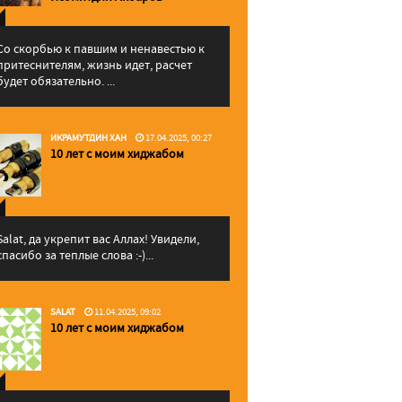
Со скорбью к павшим и ненавестью к
притеснителям, жизнь идет, расчет
будет обязательно. ...
ИКРАМУТДИН ХАН
17.04.2025, 00:27
10 лет с моим хиджабом
Salat, да укрепит вас Аллаx! Увидели,
спасибо за теплые слова :-)...
SALAT
11.04.2025, 09:02
10 лет с моим хиджабом