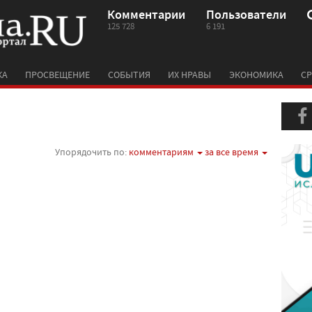
Комментарии
Пользователи
125 728
6 191
КА
ПРОСВЕЩЕНИЕ
СОБЫТИЯ
ИХ НРАВЫ
ЭКОНОМИКА
СР
Упорядочить по:
комментариям
за все время