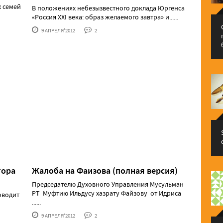
х сeмeй
В положениях небезызвестного доклада Юргенса
«Россия XXI века: образ желаемого завтра» и......
9 АПРЕЛЯ'2012
2
тора
Жалоба на Фаизова (полная версия)
Председателю Духовного Управления Мусульман
РТ Муфтию Ильдусу хазрату Файзову от Идриса
оводит
......
9 АПРЕЛЯ'2012
2