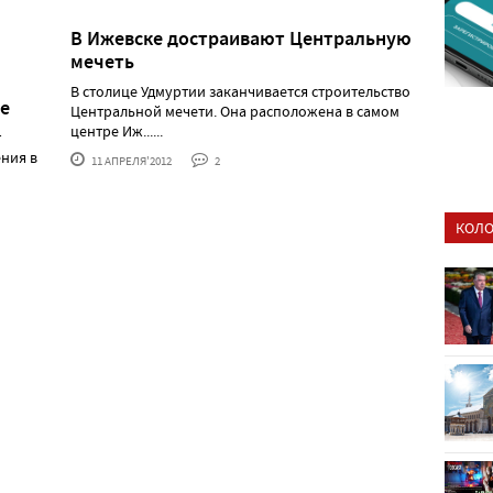
В Ижевске достраивают Центральную
мечеть
В столице Удмуртии заканчивается строительство
не
Центральной мечети. Она расположена в самом
центре Иж......
т
ния в
11 АПРЕЛЯ'2012
2
КОЛО