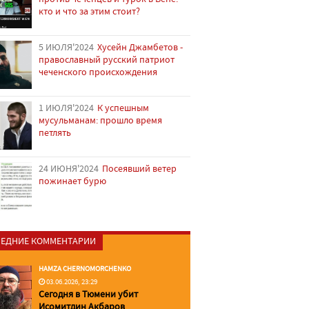
кто и что за этим стоит?
5 ИЮЛЯ'2024
Хусейн Джамбетов -
православный русский патриот
чеченского происхождения
1 ИЮЛЯ'2024
К успешным
мусульманам: прошло время
петлять
24 ИЮНЯ'2024
Посеявший ветер
пожинает бурю
ЕДНИЕ КОММЕНТАРИИ
HAMZA CHERNOMORCHENKO
03.06.2026, 23:29
Сегодня в Тюмени убит
Исомитдин Акбаров