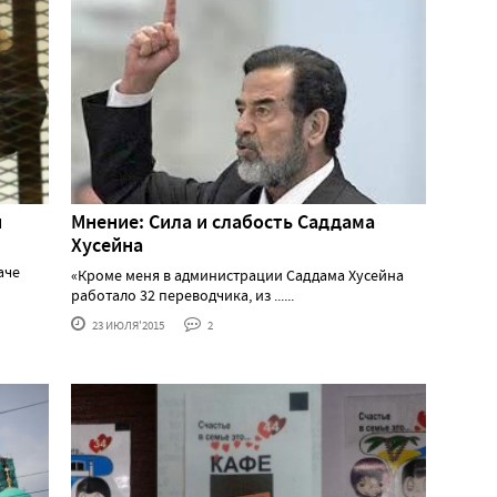
и
Мнение: Сила и слабость Саддама
Хусейна
аче
«Кроме меня в администрации Саддама Хусейна
работало 32 переводчика, из ......
23 ИЮЛЯ'2015
2