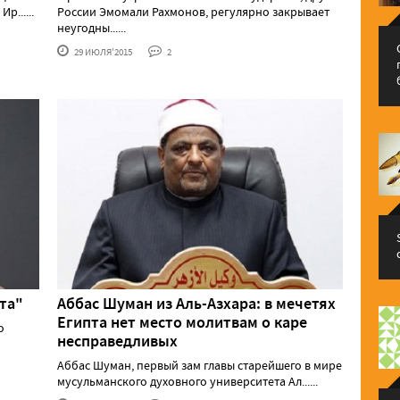
......
России Эмомали Рахмонов, регулярно закрывает
неугодны......
29 ИЮЛЯ'2015
2
та"
Аббас Шуман из Аль-Азхара: в мечетях
Египта нет место молитвам о каре
о
несправедливых
Аббас Шуман, первый зам главы старейшего в мире
мусульманского духовного университета Ал......