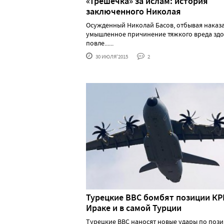
«Трешечка» за ислам: история
заключенного Николая
Осужденный Николай Басов, отбывая наказа
умышленное причинение тяжкого вреда зд
повле......
30 ИЮЛЯ'2015
2
Турецкие ВВС бомбят позиции КР
Ираке и в самой Турции
Турецкие ВВС наносят новые удары по поз