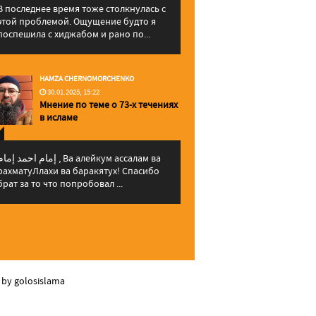
В последнее время тоже столкнулась с
этой проблемой. Ощущение будто я
поспешила с хиджабом и рано по...
HAMZA CHERNOMORCHENKO
30.01.2025, 15:22
Мнение по теме о 73-х течениях
в исламе
إمام احمد إما , Ва алейкум ассалам ва
рахматуЛлахи ва баракятух! Спасибо
брат за то что попробовал ...
 by golosislama