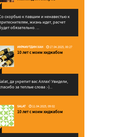
Со скорбью к павшим и ненавестью к
притеснителям, жизнь идет, расчет
будет обязательно. ...
ИКРАМУТДИН ХАН
17.04.2025, 00:27
10 лет с моим хиджабом
Salat, да укрепит вас Аллаx! Увидели,
спасибо за теплые слова :-)...
SALAT
11.04.2025, 09:02
10 лет с моим хиджабом