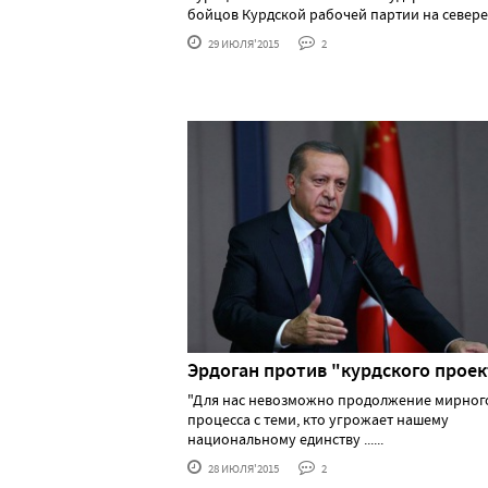
бойцов Курдской рабочей партии на севере Ир
29 ИЮЛЯ'2015
2
Эрдоган против "курдского проек
"Для нас невозможно продолжение мирног
процесса с теми, кто угрожает нашему
национальному единству ......
28 ИЮЛЯ'2015
2