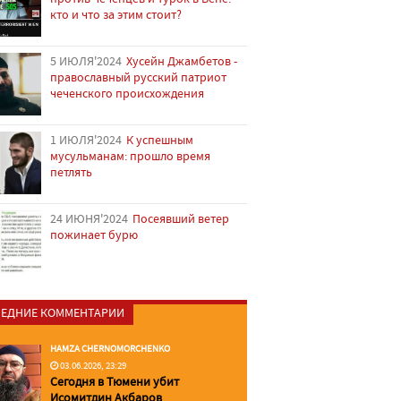
кто и что за этим стоит?
5 ИЮЛЯ'2024
Хусейн Джамбетов -
православный русский патриот
чеченского происхождения
1 ИЮЛЯ'2024
К успешным
мусульманам: прошло время
петлять
24 ИЮНЯ'2024
Посеявший ветер
пожинает бурю
ЕДНИЕ КОММЕНТАРИИ
HAMZA CHERNOMORCHENKO
03.06.2026, 23:29
Сегодня в Тюмени убит
Исомитдин Акбаров