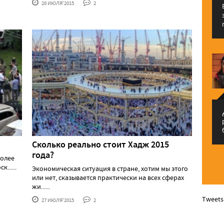
28 ИЮЛЯ'2015
2
م
Сколько реально стоит Хадж 2015
года?
более
......
Экономическая ситуация в стране, хотим мы этого
или нет, сказывается практически на всех сферах
жи......
Tweets
27 ИЮЛЯ'2015
2