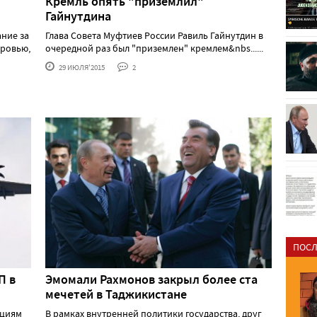
Кремль опять "приземлил"
Гайнутдина
ние за
Глава Совета Муфтиев России Равиль Гайнутдин в
оровью,
очередной раз был "приземлен" кремлем&nbs......
29 ИЮЛЯ'2015
2
ПОСЛ
П в
Эмомали Рахмонов закрыл более ста
мечетей в Таджикистане
ициям
В рамках внутренней политики государства, друг