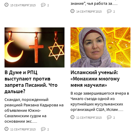
знание", чья работа за......
15 СЕНТЯБРЯ'2015
2
14 СЕНТЯБРЯ'2015
2
В Думе и РПЦ
Исламский ученый:
выступают против
«Монахини многому
запрета Писаний. Что
меня научили»
дальше?
В ходе завершившегося вчера в
Чикаго съезда одной из
Скандал, порожденный
крупнейших мусульманских
реакцией Рамзана Кадырова на
организаций США, Ислам......
объявление Южно-
Сахалинским судом на
11 СЕНТЯБРЯ'2015
2
основании экс......
11 СЕНТЯБРЯ'2015
2