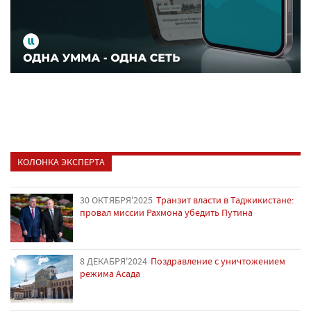
КОЛОНКА ЭКСПЕРТА
30 ОКТЯБРЯ'2025
Транзит власти в Таджикистане:
провал миссии Рахмона убедить Путина
8 ДЕКАБРЯ'2024
Поздравление с уничтожением
режима Асада