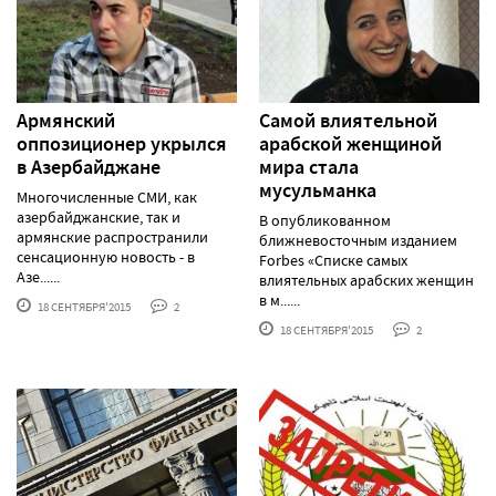
Армянский
Самой влиятельной
оппозиционер укрылся
арабской женщиной
в Азербайджане
мира стала
мусульманка
Многочисленные СМИ, как
азербайджанские, так и
В опубликованном
армянские распространили
ближневосточным изданием
сенсационную новость - в
Forbes «Списке самых
Азе......
влиятельных арабских женщин
в м......
18 СЕНТЯБРЯ'2015
2
18 СЕНТЯБРЯ'2015
2