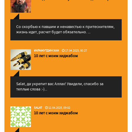
Со скорбью к павшим и ненавестью к притеснителям,
жизнь идет, расчет будет обязательно. ...
ИКРАМУТДИН ХАН
17.04.2025, 00:27
10 лет с моим хиджабом
Salat, да укрепит вас Аллаx! Увидели, спасибо за
теплые слова :-)...
SALAT
11.04.2025, 09:02
10 лет с моим хиджабом