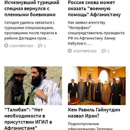
Исчезнувший турецкий
Россия снова может
спецназ вернулся с
оказать "военную
пленными боевиками
помощь" Афганистану
Сегодня удалось связаться с
Как заявил агентству
турецкими спецназовцами,
"Интерфакс"
пропавшими после теракта в
спецпредставитель президента
районе Даглыджа пров......
РФ по Афганистану Замир
Кабулов п......
9 СЕНТЯБРЯ'2015
2
9 СЕНТЯБРЯ'2015
2
"Талибан": "Нет
Кем Равиль Гайнутдин
необходимости в
назвал Иран?
присутствии ИГИЛ в
Подконтрольные
Афганистане"
официальному Тегерану