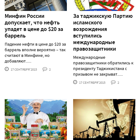
Минфин России
За таджикскую Партию
допускает, что нефть
исламского
упадет в цене до $20 за
возрождения
баррель
вступились
международные
Падение нефти в цене до $20 за
правозащитники
баррель вполне вероятно – так
считают в Минфине, но
Международные
добавляют......
правозащитники обратились к
президенту Таджикистана с
17 СЕНТЯБРЯ'2015
2
призывом не закрыват......
17 СЕНТЯБРЯ'2015
2