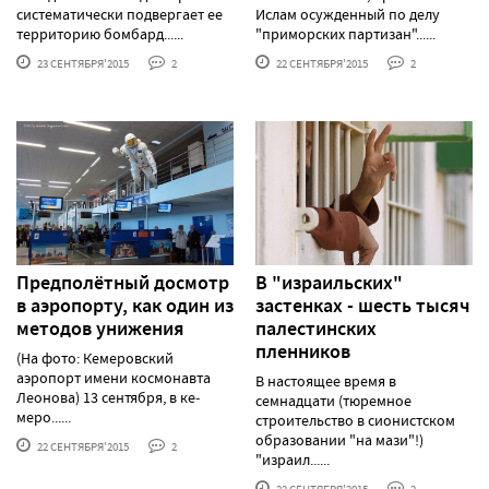
систематически подвергает ее
Ислам осужденный по делу
территорию бомбард......
"приморских партизан"......
23 СЕНТЯБРЯ'2015
2
22 СЕНТЯБРЯ'2015
2
Пред­по­лёт­ный дос­мотр
В "израильских"
в а­эро­пор­ту, как один из
застенках - шесть тысяч
методов унижения
палестинских
пленников
(На фото: Кемеровский
аэропорт имени космонавта
В настоящее время в
Леонова) 13 сен­тября, в ке­
семнадцати (тюремное
меро......
строительство в сионистском
образовании "на мази"!)
22 СЕНТЯБРЯ'2015
2
"израил......