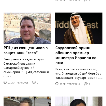
22 СЕНТЯБРЯ'2015
2
РПЦ: из священников в
Саудовский принц
защитники "геев"
обвинил премьер-
министра Израиля во
Разгорается скандал вокруг
лжи
Самарской епархии и
Самарской духовной
Всем, кто рассчитывал на то,
семинарии РПЦ МП, связанный
что, благодаря общей борьбе с
с разо......
«Исламским государством» и ......
21 СЕНТЯБРЯ'2015
2
21 СЕНТЯБРЯ'2015
2