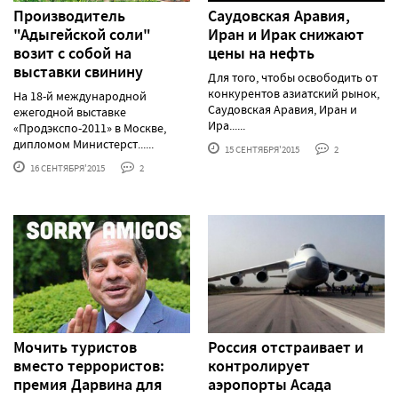
Производитель
Саудовская Аравия,
"Адыгейской соли"
Иран и Ирак снижают
возит с собой на
цены на нефть
выставки свинину
Для того, чтобы освободить от
конкурентов азиатский рынок,
На 18-й международной
Саудовская Аравия, Иран и
ежегодной выставке
Ира......
«Продэкспо-2011» в Москве,
дипломом Министерст......
15 СЕНТЯБРЯ'2015
2
16 СЕНТЯБРЯ'2015
2
Мочить туристов
Россия отстраивает и
вместо террористов:
контролирует
премия Дарвина для
аэропорты Асада