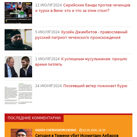
12 ИЮЛЯ'2024
Сирийские банды против чеченцев
и турок в Вене: кто и что за этим стоит?
5 ИЮЛЯ'2024
Хусейн Джамбетов - православный
русский патриот чеченского происхождения
1 ИЮЛЯ'2024
К успешным мусульманам: прошло
время петлять
24 ИЮНЯ'2024
Посеявший ветер пожинает бурю
ПОСЛЕДНИЕ КОММЕНТАРИИ
HAMZA CHERNOMORCHENKO
03.06.2026, 23:29
Сегодня в Тюмени убит Исомитдин Акбаров