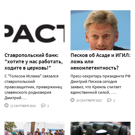
Ставропольский банк:
Песков об Асаде и ИГИЛ:
"хотите у нас работать,
ложь или
ходите в церковь!"
некомпетентность?
С "Голосом Ислама" связался
Пресс-секретарь президента РФ
ставропольский
Дмитрий Песков сегодня
правозащитник, приверженец
заявил, что Кремль считает
славянского родноверия
единственной силой, ......
Дмитрий......
10 СЕНТЯБРЯ'2015
2
11 СЕНТЯБРЯ'2015
2