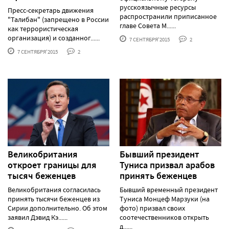
русскоязычные ресурсы
Пресс-секретарь движения
распространили приписанное
"Талибан" (запрещено в России
главе Совета М......
как террористическая
организация) и созданног......
7 СЕНТЯБРЯ'2015
2
7 СЕНТЯБРЯ'2015
2
Великобритания
Бывший президент
откроет границы для
Туниса призвал арабов
тысяч беженцев
принять беженцев
Великобритания согласилась
Бывший временный президент
принять тысячи беженцев из
Туниса Монцеф Марзуки (на
Сирии дополнительно. Об этом
фото) призвал своих
заявил Дэвид Кэ......
соотечественников открыть
д......