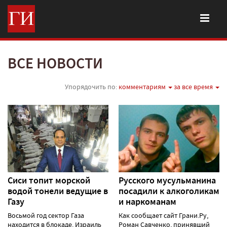
ВСЕ НОВОСТИ
Упорядочить по:
комментариям
за все время
Сиси топит морской
Русского мусульманина
водой тонели ведущие в
посадили к алкоголикам
Газу
и наркоманам
Восьмой год сектор Газа
Как сообщает сайт Грани.Ру,
находится в блокаде. Израиль
Роман Савченко, принявший