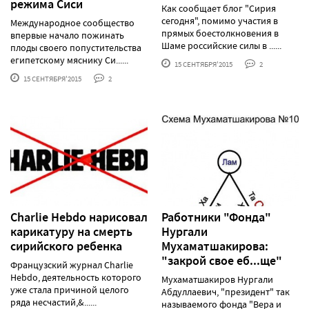
режима Сиси
Как сообщает блог "Сирия
сегодня", помимо участия в
Международное сообщество
прямых боестолкновения в
впервые начало пожинать
Шаме российские силы в ......
плоды своего попустительства
египетскому мяснику Си......
15 СЕНТЯБРЯ'2015
2
15 СЕНТЯБРЯ'2015
2
Charlie Hebdo нарисовал
Работники "Фонда"
карикатуру на смерть
Нургали
сирийского ребенка
Мухаматшакирова:
"закрой свое еб...ще"
Французский журнал Charlie
Hebdo, деятельность которого
Мухаматшакиров Нургали
уже стала причиной целого
Абдуллаевич, "президент" так
ряда несчастий,&......
называемого фонда "Вера и