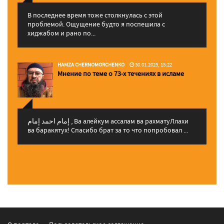
В последнее время тоже столкнулась с этой
проблемой. Ощущение будто я поспешила с
хиджабом и рано по...
HAMZA CHERNOMORCHENKO
30.01.2025, 15:22
Мнение по теме о 73-х течениях в исламе
إمام احمد إمام , Ва алейкум ассалам ва рахматуЛлахи
ва баракятух! Спасибо брат за то что попробовал ...