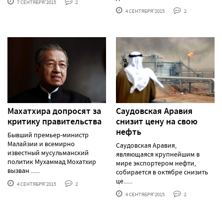
7 СЕНТЯБРЯ'2015
2
4 СЕНТЯБРЯ'2015
2
Махатхира допросят за
Саудовская Аравия
критику правительства
снизит цену на свою
нефть
Бывший премьер-министр
Малайзии и всемирно
Саудовская Аравия,
известный мусульманский
являющаяся крупнейшим в
политик Мухаммад Мохатхир
мире экспортером нефти,
вызван ......
собирается в октябре снизить
це......
4 СЕНТЯБРЯ'2015
2
4 СЕНТЯБРЯ'2015
2