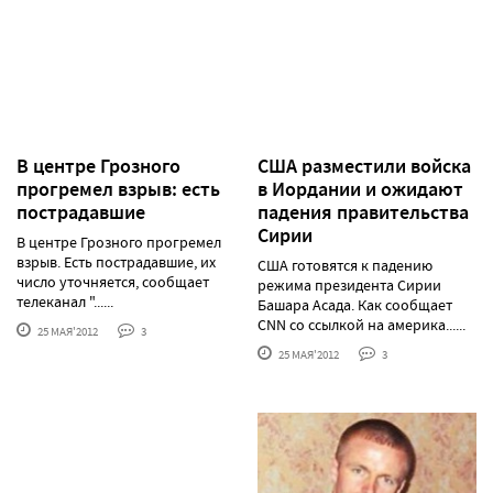
В центре Грозного
США разместили войска
прогремел взрыв: есть
в Иордании и ожидают
пострадавшие
падения правительства
Сирии
В центре Грозного прогремел
взрыв. Есть пострадавшие, их
США готовятся к падению
число уточняется, сообщает
режима президента Сирии
телеканал "......
Башара Асада. Как сообщает
CNN со ссылкой на америка......
25 МАЯ'2012
3
25 МАЯ'2012
3