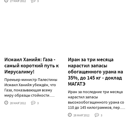
27 МАЯ'2012
3
Исмаил Ханийя: Газа -
Иран за три месяца
самый короткий путь к
нарастил запасы
Иерусалиму!
обогащенного урана на
35%, до 145 кг - доклад
Премьер-министр Палестины
МАГАТЭ
Исмаил Ханийя убеждён, что
Газа, показывающая всему
Иран за последние три месяца
миру образцы стойкости......
нарастил запасы
высокообогащенного урана со
26 МАЯ'2012
3
110 до 145 килограммов, пер......
26 МАЯ'2012
3