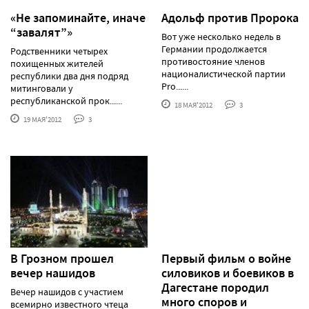
«Не запоминайте, иначе
Адольф против Пророка
“завалят”»
Вот уже несколько недель в
Германии продолжается
Родственники четырех
противостояние членов
похищенных жителей
националистической партии
республики два дня подряд
Pro......
митинговали у
республиканской прок......
18 МАЯ'2012
3
19 МАЯ'2012
3
В Грозном прошел
Первый фильм о войне
вечер нашидов
силовиков и боевиков в
Дагестане породил
Вечер нашидов с участием
много споров и
всемирно известного чтеца