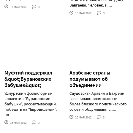
Завгаева. Человек, з......
17 МАЯ'2012
3
16 МАЯ'2012
3
Муфтий поддержал
Арабские страны
&quot;Бурановских
подумывают об
бабушек&quot;
объединении
Удмуртский фольклорный
Саудовская Аравия и Бахрейн
коллектив "Бурановские
взвешивают возможности
бабушки", рассчитывающий
более близкого политического
победить на "Евровидении",
союза и обдумывают с......
по......
16 МАЯ'2012
3
16 МАЯ'2012
3