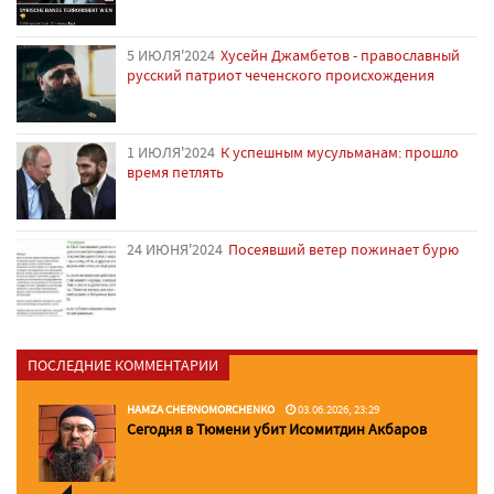
5 ИЮЛЯ'2024
Хусейн Джамбетов - православный
русский патриот чеченского происхождения
1 ИЮЛЯ'2024
К успешным мусульманам: прошло
время петлять
24 ИЮНЯ'2024
Посеявший ветер пожинает бурю
ПОСЛЕДНИЕ КОММЕНТАРИИ
HAMZA CHERNOMORCHENKO
03.06.2026, 23:29
Сегодня в Тюмени убит Исомитдин Акбаров