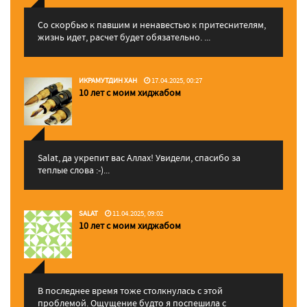
Со скорбью к павшим и ненавестью к притеснителям,
жизнь идет, расчет будет обязательно. ...
ИКРАМУТДИН ХАН
17.04.2025, 00:27
10 лет с моим хиджабом
Salat, да укрепит вас Аллаx! Увидели, спасибо за
теплые слова :-)...
SALAT
11.04.2025, 09:02
10 лет с моим хиджабом
В последнее время тоже столкнулась с этой
проблемой. Ощущение будто я поспешила с