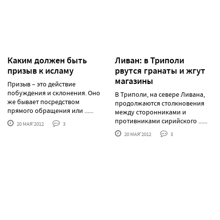
Каким должен быть
Ливан: в Триполи
призыв к исламу
рвутся гранаты и жгут
магазины
Призыв – это действие
побуждения и склонения. Оно
В Триполи, на севере Ливана,
же бывает посредством
продолжаются столкновения
прямого обращения или ......
между сторонниками и
противниками сирийского ......
20 МАЯ'2012
3
20 МАЯ'2012
3