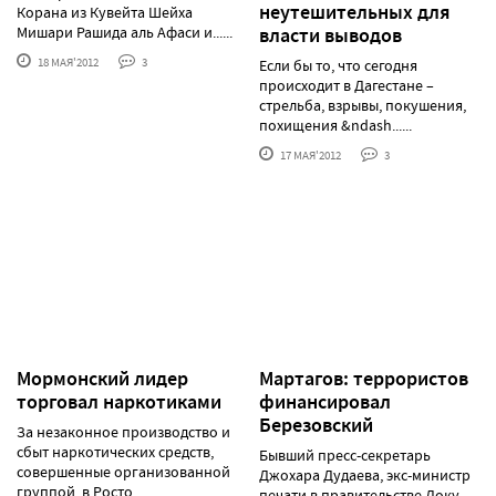
неутешительных для
Корана из Кувейта Шейха
Мишари Рашида аль Афаси и......
власти выводов
18 МАЯ'2012
3
Если бы то, что сегодня
происходит в Дагестане –
стрельба, взрывы, покушения,
похищения &ndash......
17 МАЯ'2012
3
Мормонский лидер
Мартагов: террористов
торговал наркотиками
финансировал
Березовский
За незаконное производство и
сбыт наркотических средств,
Бывший пресс-секретарь
совершенные организованной
Джохара Дудаева, экс-министр
группой, в Росто......
печати в правительстве Доку