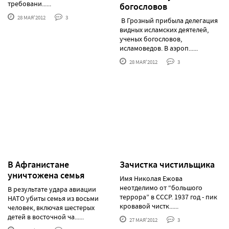
требовани......
богословов
28 МАЯ'2012
3
В Грозный прибыла делегация
видных исламских деятелей,
ученых богословов,
исламоведов. В аэроп......
28 МАЯ'2012
3
В Афганистане
Зачистка чистильщика
уничтожена семья
Имя Николая Ежова
неотделимо от “большого
В результате удара авиации
террора” в СССР. 1937 год - пик
НАТО убиты семья из восьми
кровавой чистк......
человек, включая шестерых
детей в восточной ча......
27 МАЯ'2012
3