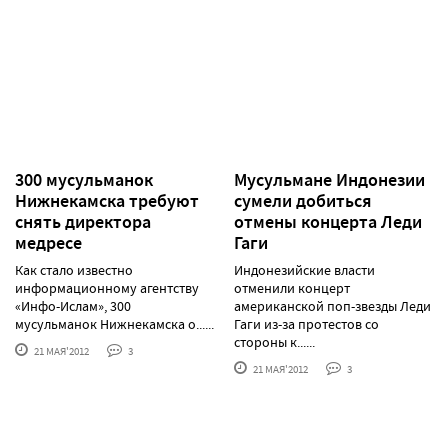
300 мусульманок
Мусульмане Индонезии
Нижнекамска требуют
сумели добиться
снять директора
отмены концерта Леди
медресе
Гаги
Как стало известно
Индонезийские власти
информационному агентству
отменили концерт
«Инфо-Ислам», 300
американской поп-звезды Леди
мусульманок Нижнекамска о......
Гаги из-за протестов со
стороны к......
21 МАЯ'2012
3
21 МАЯ'2012
3