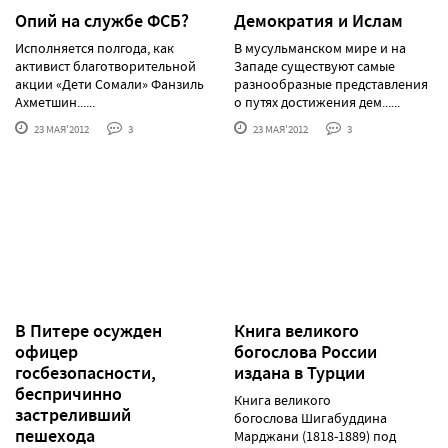
Опий на службе ФСБ?
Демократия и Ислам
Исполняется полгода, как
В мусульманском мире и на
активист благотворительной
Западе существуют самые
акции «Дети Сомали» Фанзиль
разнообразные представления
Ахметшин......
о путях достижения дем......
23 МАЯ'2012
3
23 МАЯ'2012
3
В Питере осужден
Книга великого
офицер
богослова России
госбезопасности,
издана в Турции
беспричинно
Книга великого
застреливший
богослова Шигабуддина
пешехода
Марджани (1818-1889) под