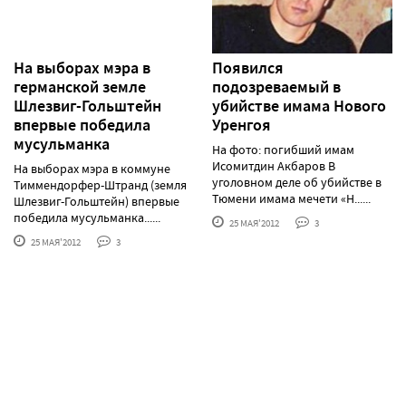
На выборах мэра в
Появился
германской земле
подозреваемый в
Шлезвиг-Гольштейн
убийстве имама Нового
впервые победила
Уренгоя
мусульманка
На фото: погибший имам
Исомитдин Акбаров В
На выборах мэра в коммуне
уголовном деле об убийстве в
Тиммендорфер-Штранд (земля
Тюмени имама мечети «Н......
Шлезвиг-Гольштейн) впервые
победила мусульманка......
25 МАЯ'2012
3
25 МАЯ'2012
3