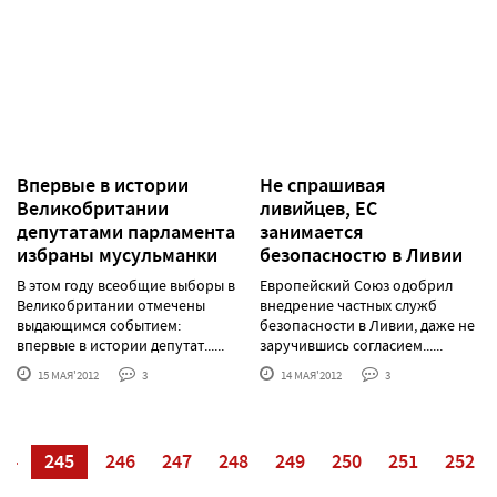
Впервые в истории
Не спрашивая
Великобритании
ливийцев, ЕС
депутатами парламента
занимается
избраны мусульманки
безопасностю в Ливии
В этом году всеобщие выборы в
Европейский Союз одобрил
Великобритании отмечены
внедрение частных служб
выдающимся событием:
безопасности в Ливии, даже не
впервые в истории депутат......
заручившись согласием......
15 МАЯ'2012
3
14 МАЯ'2012
3
44
245
246
247
248
249
250
251
252