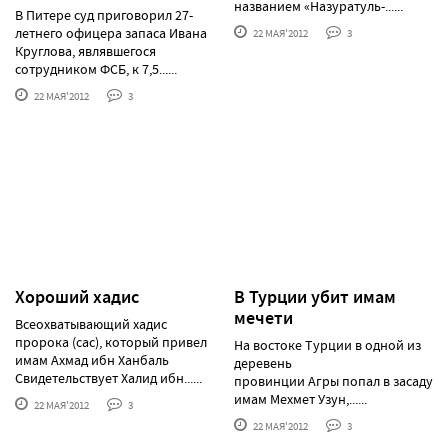
названием «Назуратуль-......
В Питере суд приговорил 27-
летнего офицера запаса Ивана
22 МАЯ'2012
3
Круглова, являвшегося
сотрудником ФСБ, к 7,5......
22 МАЯ'2012
3
Хороший хадис
В Турции убит имам
мечети
Всеохватывающий хадис
пророка (сас), который привел
На востоке Турции в одной из
имам Ахмад ибн Ханбаль
деревень
Свидетельствует Халид ибн......
провинции Агры попал в засаду
имам Мехмет Узун,......
22 МАЯ'2012
3
22 МАЯ'2012
3