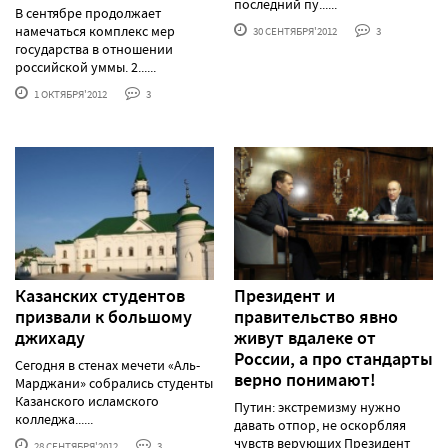
последний пу......
В сентябре продолжает
намечаться комплекс мер
30 СЕНТЯБРЯ'2012
3
государства в отношении
российской уммы. 2......
1 ОКТЯБРЯ'2012
3
Казанских студентов
Президент и
призвали к большому
правительство явно
джихаду
живут вдалеке от
России, а про стандарты
Сегодня в стенах мечети «Аль-
верно понимают!
Марджани» собрались студенты
Казанского исламского
Путин: экстремизму нужно
колледжа......
давать отпор, не оскорбляя
чувств верующих Президент
28 СЕНТЯБРЯ'2012
3