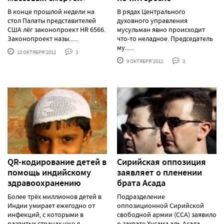
В конце прошлой недели на
В рядах Центрального
стол Палаты представителей
духовного управления
США лёг законопроект HR 6566.
мусульман явно происходит
Законопроект назы......
что-то неладное. Председатель
му......
10 ОКТЯБРЯ'2012
3
9 ОКТЯБРЯ'2012
3
QR-кодирование детей в
Сирийская оппозиция
помощь индийскому
заявляет о пленении
здравоохранению
брата Асада
Более трёх миллионов детей в
Подразделение
Индии умирает ежегодно от
оппозиционной Сирийской
инфекций, с которыми в
свободной армии (ССА) заявило
развитых странах уже д......
о захвате Хусама аль-Асада