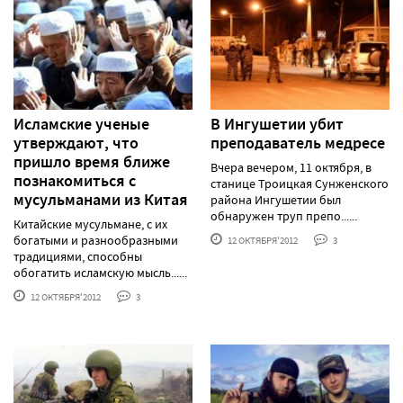
Исламские ученые
В Ингушетии убит
утверждают, что
преподаватель медресе
пришло время ближе
Вчера вечером, 11 октября, в
познакомиться с
станице Троицкая Сунженского
мусульманами из Китая
района Ингушетии был
обнаружен труп препо......
Китайские мусульмане, с их
богатыми и разнообразными
12 ОКТЯБРЯ'2012
3
традициями, способны
обогатить исламскую мысль......
12 ОКТЯБРЯ'2012
3