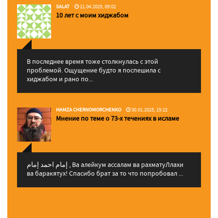
SALAT
11.04.2025, 09:02
10 лет с моим хиджабом
В последнее время тоже столкнулась с этой
проблемой. Ощущение будто я поспешила с
хиджабом и рано по...
HAMZA CHERNOMORCHENKO
30.01.2025, 15:22
Мнение по теме о 73-х течениях в исламе
إمام احمد إمام , Ва алейкум ассалам ва рахматуЛлахи
ва баракятух! Спасибо брат за то что попробовал ...