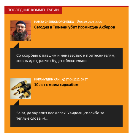
ПОСЛЕДНИЕ КОММЕНТАРИИ
HAMZA CHERNOMORCHENKO
03.06.2026, 23:29
Сегодня в Тюмени убит Исомитдин Акбаров
Со скорбью к павшим и ненавестью к притеснителям,
жизнь идет, расчет будет обязательно. ...
ИКРАМУТДИН ХАН
17.04.2025, 00:27
10 лет с моим хиджабом
Salat, да укрепит вас Аллаx! Увидели, спасибо за
теплые слова :-)...