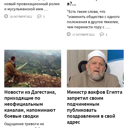
я?...
новый провокационный ролик
о мусульманской имм......
"Есть такие слова, что
"изменить общество с одного
18 ОКТЯБРЯ'2012
3
положения в другое тяжелее,
чем перенести гору с ......
17 ОКТЯБРЯ'2012
3
Новости из Дагестана,
Министр вакфов Египта
приходящие по
запретил своим
неофициальным
подчиненным
каналам, напоминают
публиковать
боевые сводки
поздравления в свой
адрес
Ощущение тревоги не