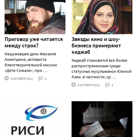
Приговор уже читается
Звезды кино и шоу-
между строк?
бизнеса примеряют
хиджаб
Нашумевшее дело Фанзиля
Ахметшина, активиста
Хиджаб становится все более
благотворительной миссии
распространенным среди
«Дети Сомали», при......
статусных мусульманок Южной
Азии, в частности, ср......
5 ОКТЯБРЯ'2012
3
4 ОКТЯБРЯ'2012
3