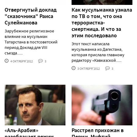
Отвергнутый доклад
Как мусульманка узнала
"сказочника" Раиса
по ТВ о том, что она
Сулейманова
террористка-
смертница. И что за
Зарубежное религиозное
этим последовало
влияние на мусульман
Татарстана в постсоветский
Этот текст написала
период Доклад для VIII
мусульманка из Дагестана,
съезда......
которая прислала главному
редактору «Кавказской......
4 ОКТЯБРЯ'2012
3
3 ОКТЯБРЯ'2012
3
«Аль-Арабия»
Расстрел прихожан в
разоблачает режим
Перми. Муфтий