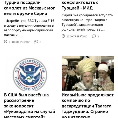
Турции посадили
конфликтовать с
самолет из Москвы: мог
Турцией - МИД
везти оружие Сирии
Сирия "не собирается вступать
в военную конфронтацию с
Истребители ВВС Турции F-16
Турцией", заявил сегодня
в среду вынудили совершить в
официальный представ......
аэропорту Анкары сирийский
пассажи......
10 ОКТЯБРЯ'2012
3
11 ОКТЯБРЯ'2012
3
В США был внесён на
ИсламНьюс продолжает
рассмотрение
компанию по
законопроект
дескредитации Талгата
«Руководство на случай
Таджуддина. Странно
массовых смертей»
но интересно