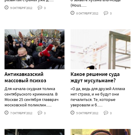
(Hous......
9 ОКТЯБРЯ'2012
3
8 ОКТЯБРЯ'2012
3
Антикавказский
Какое решение суда
массовый психоз
ждут мусульмане?
Для начала скудная толика
«О да, ведь для друзей Аллаха
сентябрьского криминала. В
нет страха, и не будут они
Москве 25 сентября главврач
печалиться. Те, которые
московской поликлин......
уверовали и б......
7 ОКТЯБРЯ'2012
3
5 ОКТЯБРЯ'2012
3