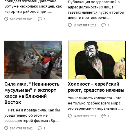
покидает жителей Дагестана.
Публикация поздравлений в
Вот уже несколько месяцев, как
адрес должностных лиц в
из горных районов при......
газетах является пустой тратой
денег и противоречи......
16 ОКТЯБРЯ'2012
3
16 ОКТЯБРЯ'2012
3
Сила лжи, “Невинность
Холокост – еврейский
мусульман” и экспорт
рэкет, средство наживы
хаоса на Ближний
Уникальность холокоста – это
Восток
не только грабёж всего мира,
это еврейский «моральный ......
Нет, не в правде сила. Как бы
убедительно об этом не
14 ОКТЯБРЯ'2012
3
возвещал герой фильма «Бр......
15 ОКТЯБРЯ'2012
3