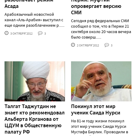
Асада
опровергает версию
СМИ
Арабоязычный новостной
канал «Аль-Арабия» выступил с
Сегодня ряд федеральных СМИ
еще одним разоблачением р......
сообщил о том, что в Перми 21
сентября около 20 часов вечера
3 ОКТЯБРЯ'2012
3
было соверш......
2 ОКТЯБРЯ'2012
3
Талгат Таджутдин не
Покинул этот мир
знает кто рекомендовал
ученик Саида Нурси
Альберта Крганова от
На 81-м году жизни покинул
ЦДУМ в Общественную
этот мир ученик Саида Нурси
палату РФ
Мустафа Бирлик. Проводили в