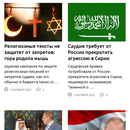
Религиозные тексты не
Саудия требует от
защитят от запретов:
России прекратить
гора родила мышь
агрессию в Сирии
Шумная кампания по защите
Саудовская Аравия
религиозных писаний от
потребовала от России
запретов судами, как это
прекратить агрессию в Сирии,
обычно и бывает в таких сл......
лицемерно называемую
"военной о......
2 ОКТЯБРЯ'2015
3
1 ОКТЯБРЯ'2015
3