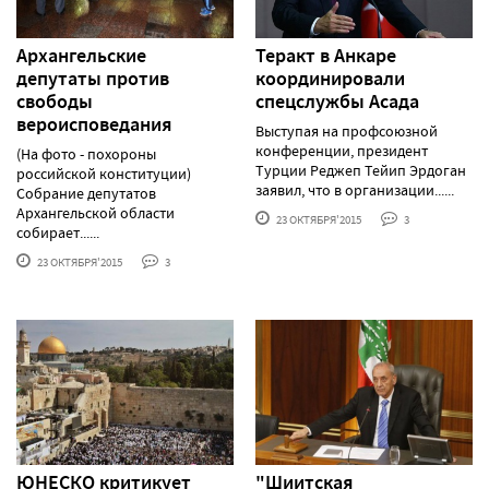
Архангельские
Теракт в Анкаре
депутаты против
координировали
свободы
спецслужбы Асада
вероисповедания
Выступая на профсоюзной
конференции, президент
(На фото - похороны
Турции Реджеп Тейип Эрдоган
российской конституции)
заявил, что в организации......
Собрание депутатов
Архангельской области
23 ОКТЯБРЯ'2015
3
собирает......
23 ОКТЯБРЯ'2015
3
ЮНЕСКО критикует
"Шиитская