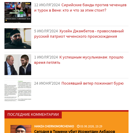
12 ИЮЛЯ'2024
Сирийские банды против чеченцев
и турок в Вене: кто и что за этим стоит?
5 ИЮЛЯ'2024
Хусейн Джамбетов - православный
русский патриот чеченского происхождения
1 ИЮЛЯ'2024
К успешным мусульманам: прошло
время петлять
24 ИЮНЯ'2024
Посеявший ветер пожинает бурю
ПОСЛЕДНИЕ КОММЕНТАРИИ
HAMZA CHERNOMORCHENKO
03.06.2026, 23:29
Сегодня в Тюмени убит Исомитдин Акбаров