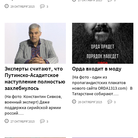
27 ОКТЯБРЯ'2015
3
29 ОКТЯБРЯ'2015
3
Эксперты считают, что
Орда входит в моду
Путинско-Асадитское
(На фото - один из
наступление полностью
пропагандистских плакатов
захлебнулось
нового сайта ORDA1313.com) В
Татарстане собирают......
(На фото: Константин Сивков,
военный эксперт) Даже
26 ОКТЯБРЯ'2015
3
поддержка сирийской армии
россий......
27 ОКТЯБРЯ'2015
3