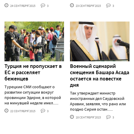
24 СЕНТЯБРЯ'2015
3
23 СЕНТЯБРЯ'2015
3
Турция не пропускает в
Военный сценарий
ЕС и расселяет
смещения Башара Асада
беженцев
остается на повестке
дня
Турецкие СМИ сообщают о
развитии ситуации вокруг
Так утверждает министр
провинции Эдирне, в которой
иностранных дел Саудовской
на минувшей неделе имел......
Аравии, заявляя, что рано или
поздно Сирия остан......
22 СЕНТЯБРЯ'2015
3
18 СЕНТЯБРЯ'2015
3