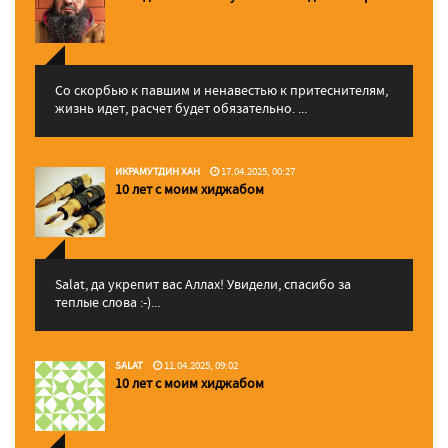
Со скорбью к павшим и ненавестью к притеснителям,
жизнь идет, расчет будет обязательно. ...
ИКРАМУТДИН ХАН
17.04.2025, 00:27
10 лет с моим хиджабом
Salat, да укрепит вас Аллаx! Увидели, спасибо за
теплые слова :-)...
SALAT
11.04.2025, 09:02
10 лет с моим хиджабом