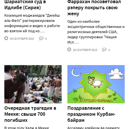
Шариатский суд в
Фаррахан посоветовал
Идлибе (Сирия)
рэперу покрыть свою
жену
Коалиция моджахедов "Джейш
аль-Фатх" растиражировала
Один из наиболее
информацию и видео о работе
эксцентричных общественных и
во взятом ей под ко......
религиозных деятелей США,
лидер группировки "Нация
29 СЕНТЯБРЯ'2015
3
Исл......
28 СЕНТЯБРЯ'2015
3
Очередная трагедия в
Поздравление с
Мекке: свыше 700
праздником Курбан-
погибших
байрам
В этом году Хадж в Мекке
Ассаламу алейкум ва рахмату