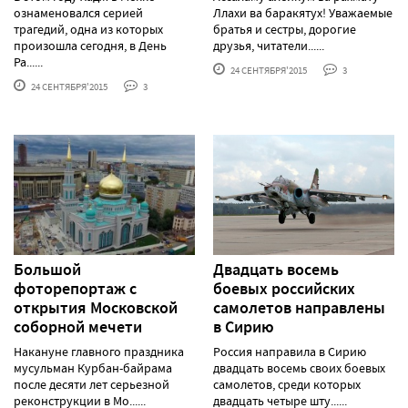
ознаменовался серией
Ллахи ва баракятух! Уважаемые
трагедий, одна из которых
братья и сестры, дорогие
произошла сегодня, в День
друзья, читатели......
Ра......
24 СЕНТЯБРЯ'2015
3
24 СЕНТЯБРЯ'2015
3
Большой
Двадцать восемь
фоторепортаж с
боевых российских
открытия Московской
самолетов направлены
соборной мечети
в Сирию
Накануне главного праздника
Россия направила в Сирию
мусульман Курбан-байрама
двадцать восемь своих боевых
после десяти лет серьезной
самолетов, среди которых
реконструкции в Мо......
двадцать четыре шту......