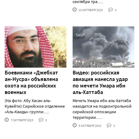
сентябре тра......
13 ОКТЯБРЯ'2015
3
Боевиками «Джебхат
Видео: российская
ан-Нусра» объявлена
авиация нанесла удар
охота на российских
по мечети Умара ибн
военных
аль-Хаттаба
(На фото: Абу Хасан аль-
Мечеть Умара ибн аль-Хаттаба
Кувейти) Сирийское отделение
находится на подконтрольной
«Аль-Каиды» группи......
сирийской оппозиции
территории.......
7 ОКТЯБРЯ'2015
3
5 ОКТЯБРЯ'2015
3