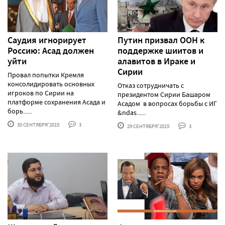
Саудия игнорирует
Путин призвал ООН к
Россию: Асад должен
поддержке шиитов и
уйти
алавитов в Ираке и
Сирии
Провал попытки Кремля
консолидировать основных
Отказ сотрудничать с
игроков по Сирии на
президентом Сирии Башаром
платформе сохранения Асада и
Асадом в вопросах борьбы с ИГ
борь......
&ndas......
30 СЕНТЯБРЯ'2015
3
29 СЕНТЯБРЯ'2015
3