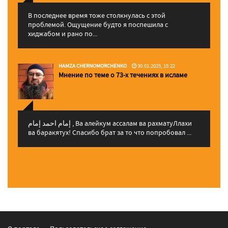
В последнее время тоже столкнулась с этой
проблемой. Ощущение будто я поспешила с
хиджабом и рано по...
HAMZA CHERNOMORCHENKO
30.01.2025, 15:22
Мнение по теме о 73-х течениях в исламе
إمام احمد إمام , Ва алейкум ассалам ва рахматуЛлахи
ва баракятух! Спасибо брат за то что попробовал ...