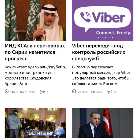
МИД КСА: в переговорах
Viber переходит под
по Сирии наметился
контроль российских
прогресс
спецслужб
Как считает Адель аль-Джубейр,
В Россию переезжает
министр иностранных дел
популярный мессенджер Viber.
королевства Саудовская
Это делается ради того, чтобы
Аравия,&nb......
соблюсти закон Роском......
26 ОКТЯБРЯ'2015
3
23 ОКТЯБРЯ'2015
3