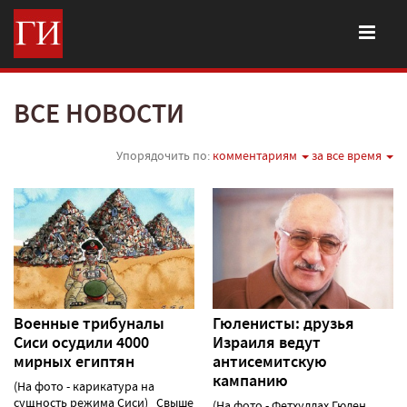
ВСЕ НОВОСТИ
Упорядочить по:
комментариям
за все время
Военные трибуналы
Гюленисты: друзья
Сиси осудили 4000
Израиля ведут
мирных египтян
антисемитскую
кампанию
(На фото - карикатура на
сущность режима Сиси) Свыше
(На фото - Фетхуллах Гюлен,