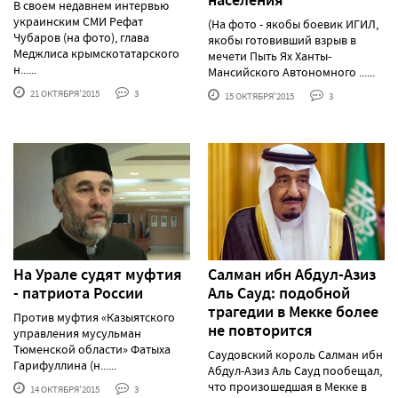
В своем недавнем интервью
украинским СМИ Рефат
(На фото - якобы боевик ИГИЛ,
Чубаров (на фото), глава
якобы готовивший взрыв в
Меджлиса крымскотатарского
мечети Пыть Ях Ханты-
н......
Мансийского Автономного ......
21 ОКТЯБРЯ'2015
3
15 ОКТЯБРЯ'2015
3
На Урале судят муфтия
Салман ибн Абдул-Азиз
- патриота России
Аль Сауд: подобной
трагедии в Мекке более
Против муфтия «Казыятского
не повторится
управления мусульман
Тюменской области» Фатыха
Саудовский король Салман ибн
Гарифуллина (н......
Абдул-Азиз Аль Сауд пообещал,
что произошедшая в Мекке в
14 ОКТЯБРЯ'2015
3