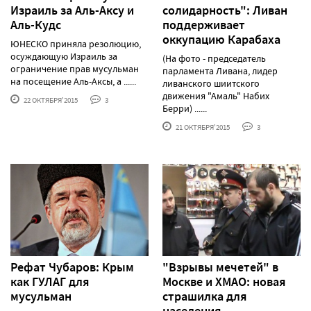
Израиль за Аль-Аксу и
солидарность": Ливан
Аль-Кудс
поддерживает
оккупацию Карабаха
ЮНЕСКО приняла резолюцию,
осуждающую Израиль за
(На фото - председатель
ограничение прав мусульман
парламента Ливана, лидер
на посещение Аль-Аксы, а ......
ливанского шиитского
движения "Амаль" Набих
22 ОКТЯБРЯ'2015
3
Берри) ......
21 ОКТЯБРЯ'2015
3
Рефат Чубаров: Крым
"Взрывы мечетей" в
как ГУЛАГ для
Москве и ХМАО: новая
мусульман
страшилка для
населения