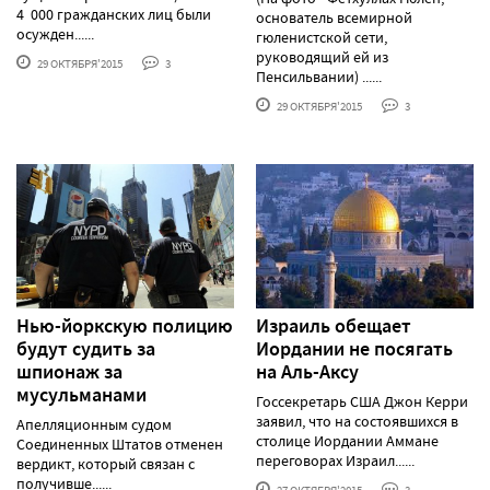
4 000 гражданских лиц были
основатель всемирной
осужден......
гюленистской сети,
руководящий ей из
29 ОКТЯБРЯ'2015
3
Пенсильвании) ......
29 ОКТЯБРЯ'2015
3
Нью-йоркскую полицию
Израиль обещает
будут судить за
Иордании не посягать
шпионаж за
на Аль-Аксу
мусульманами
Госсекретарь США Джон Керри
заявил, что на состоявшихся в
Апелляционным судом
столице Иордании Аммане
Соединенных Штатов отменен
переговорах Израил......
вердикт, который связан с
получивше......