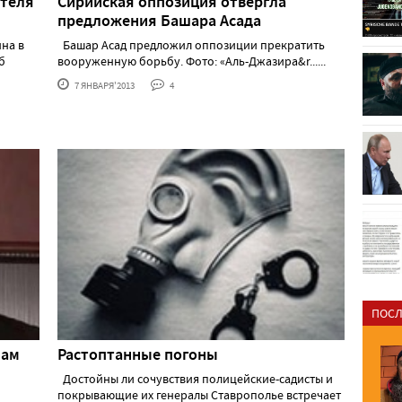
ителя
Сирийская оппозиция отвергла
"
предложения Башара Асада
на в
Башар Асад предложил оппозиции прекратить
б
вооруженную борьбу. Фото: «Аль-Джазира&r......
7 ЯНВАРЯ'2013
4
ПОСЛ
мам
Растоптанные погоны
Достойны ли сочувствия полицейские-садисты и
покрывающие их генералы Ставрополье встречает