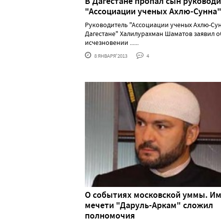
В Дагестане пропал сын руковод
"Ассоциации ученых Ахлю-Сунна
Руководитель "Ассоциации ученых Ахлю-Сун
Дагестане" Халилурахман Шаматов заявил о
исчезновении ......
8 ЯНВАРЯ'2013
4
О событиях московской уммы. И
мечети "Даруль-Аркам" сложил
полномочия