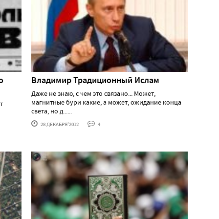
о
Владимир Традиционный Ислам
Даже не знаю, с чем это связано... Может,
магнитные бури какие, а может, ожидание конца
т
света, но д......
28 ДЕКАБРЯ'2012
4