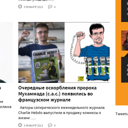
5 ЯНВАРЯ'2013
4
م
в
Очередные оскорбления пророка
Мухаммада (с.а.с.) появились во
французском журнале
не
должна
Авторы сатирического еженедельного журнала
Charlie Hebdo выпустили в продажу комиксы о
Tweets
жизни ......
3 ЯНВАРЯ'2013
4