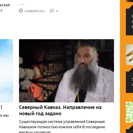
......
ьская
 с
6 ЯНВАРЯ'2013
4
!
Северный Кавказ. Направление на
новый год задано
то мы
Существующая система управления Северным
Кавказом полностью изжила себя В последние
месяцы уходящег......