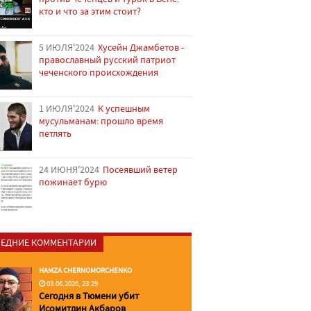
кто и что за этим стоит?
5 ИЮЛЯ'2024
Хусейн Джамбетов -
православный русский патриот
чеченского происхождения
1 ИЮЛЯ'2024
К успешным
мусульманам: прошло время
петлять
24 ИЮНЯ'2024
Посеявший ветер
пожинает бурю
ЕДНИЕ КОММЕНТАРИИ
HAMZA CHERNOMORCHENKO
03.06.2026, 23:29
Сегодня в Тюмени убит
Исомитдин Акбаров