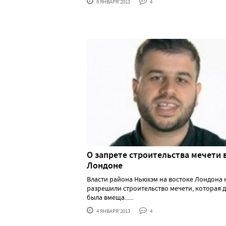
6 ЯНВАРЯ'2013
4
О запрете строительства мечети 
Лондоне
Власти района Ньюхэм на востоке Лондона 
разрешили строительство мечети, которая 
была вмеща......
4 ЯНВАРЯ'2013
4