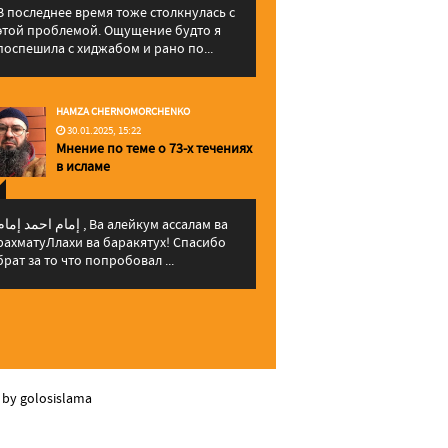
В последнее время тоже столкнулась с
этой проблемой. Ощущение будто я
поспешила с хиджабом и рано по...
HAMZA CHERNOMORCHENKO
30.01.2025, 15:22
Мнение по теме о 73-х течениях
в исламе
إمام احمد إما , Ва алейкум ассалам ва
рахматуЛлахи ва баракятух! Спасибо
брат за то что попробовал ...
 by golosislama