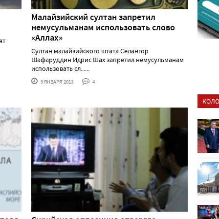
Малайзийский султан запретил
немусульманам использовать слово
«Аллах»
дят
Султан малайзийского штата Селангор
Шафаруддин Идрис Шах запретил немусульманам
использовать сл......
9 ЯНВАРЯ'2013
4
КОЛО