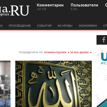
Комментарии
Пользователи
125 728
6 191
КА
ПРОСВЕЩЕНИЕ
СОБЫТИЯ
ИХ НРАВЫ
ЭКОНОМИКА
СР
Упорядочить по:
комментариям
за все время