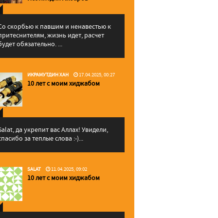
Со скорбью к павшим и ненавестью к
притеснителям, жизнь идет, расчет
будет обязательно. ...
ИКРАМУТДИН ХАН
17.04.2025, 00:27
10 лет с моим хиджабом
Salat, да укрепит вас Аллаx! Увидели,
спасибо за теплые слова :-)...
SALAT
11.04.2025, 09:02
10 лет с моим хиджабом