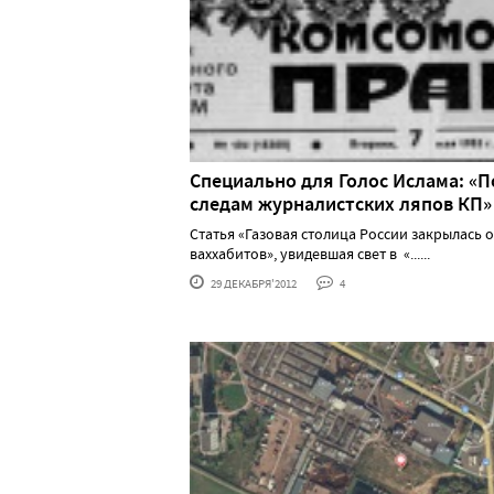
Cпециально для Голос Ислама: «П
следам журналистских ляпов КП»
Статья «Газовая столица России закрылась о
ваххабитов», увидевшая свет в «......
29 ДЕКАБРЯ'2012
4