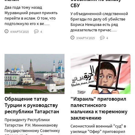
СБУ
Два года тому назад
Муравицкий решил принять
У объединенной следственной
перейти в ислам. О том, что
бригады по делу об убийстве
подтолкнуло его к ве......
Бориса Немцова есть ряд
доказательств причас......
4 МАРТА'2015
4
3 МАРТА'2015
4
Обращение татар
"Израиль" приговорил
Турции к руководству
палестинского
республики Татарстан
мальчика к тюремному
заключению
Президенту Республики
Татарстан Р.Н. Минниханову
Сионистский военный "суд" в
Государственному Советнику
узилище "Офер" приговорил