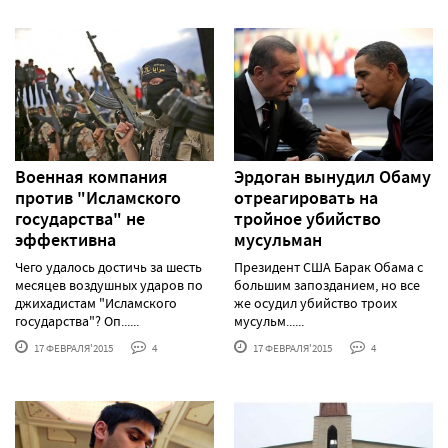
Военная компания
Эрдоган вынудил Обаму
против "Исламского
отреагировать на
государства" не
тройное убийство
эффективна
мусульман
Чего удалось достичь за шесть
Президент США Барак Обама с
месяцев воздушных ударов по
большим запозданием, но все
джихадистам "Исламского
же осудил убийство троих
государства"? Оп......
мусульм......
17 ФЕВРАЛЯ'2015
4
17 ФЕВРАЛЯ'2015
4