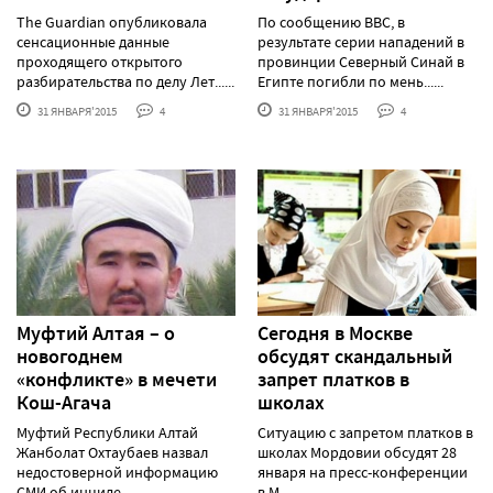
The Guardian опубликовала
По сообщению BBC, в
сенсационные данные
результате серии нападений в
проходящего открытого
провинции Северный Синай в
разбирательства по делу Лет......
Египте погибли по мень......
31 ЯНВАРЯ'2015
4
31 ЯНВАРЯ'2015
4
Муфтий Алтая – о
Сегодня в Москве
новогоднем
обсудят скандальный
«конфликте» в мечети
запрет платков в
Кош-Агача
школах
Муфтий Республики Алтай
Ситуацию с запретом платков в
Жанболат Охтаубаев назвал
школах Мордовии обсудят 28
недостоверной информацию
января на пресс-конференции
СМИ об инциде......
в М......