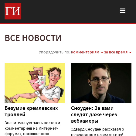
ВСЕ НОВОСТИ
Упорядочить по:
комментариям
за все время
Безумие кремлевских
Сноуден: За вами
троллей
следят даже через
вебкамеры
Значительную часть постов и
комментариев на Интернет-
Эдвард Сноуден рассказал о
форумах, посвященных
невероятном размахе сетей