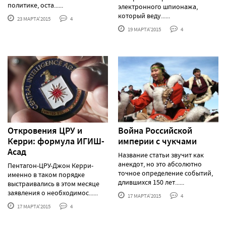
политике, оста......
электронного шпионажа,
который веду......
23 МАРТА'2015
4
19 МАРТА'2015
4
Откровения ЦРУ и
Война Российской
Керри: формула ИГИШ-
империи с чукчами
Асад
Название статьи звучит как
анекдот, но это абсолютно
Пентагон-ЦРУ-Джон Керри-
точное определение событий,
именно в таком порядке
длившихся 150 лет......
выстраивались в этом месяце
заявления о необходимос......
17 МАРТА'2015
4
17 МАРТА'2015
4