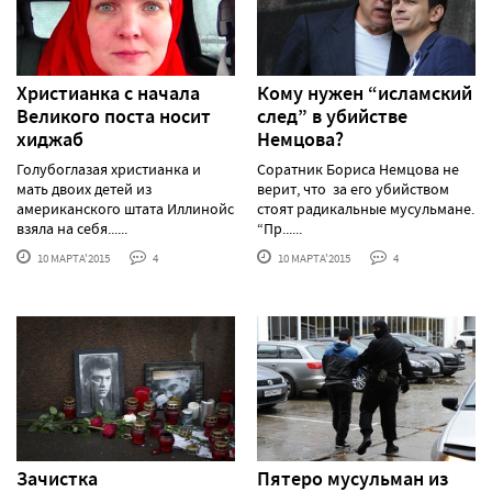
Христианка с начала
Кому нужен “исламский
Великого поста носит
след” в убийстве
хиджаб
Немцова?
Голубоглазая христианка и
Соратник Бориса Немцова не
мать двоих детей из
верит, что за его убийством
американского штата Иллинойс
стоят радикальные мусульмане.
взяла на себя......
“Пр......
10 МАРТА'2015
4
10 МАРТА'2015
4
Зачистка
Пятеро мусульман из