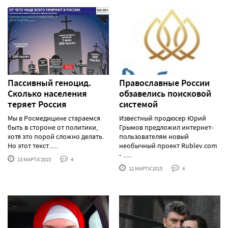
Пассивный геноцид.
Православные России
Сколько населения
обзавелись поисковой
теряет Россия
системой
Мы в Росмедицине стараемся
Известный продюсер Юрий
быть в стороне от политики,
Грымов предложил интернет-
хотя это порой сложно делать.
пользователям новый
Но этот текст......
необычный проект Rublev.com
- ......
13 МАРТА'2015
4
12 МАРТА'2015
4