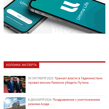
КОЛОНКА ЭКСПЕРТА
30 ОКТЯБРЯ'2025
Транзит власти в Таджикистане:
провал миссии Рахмона убедить Путина
8 ДЕКАБРЯ'2024
Поздравление с уничтожением
режима Асада