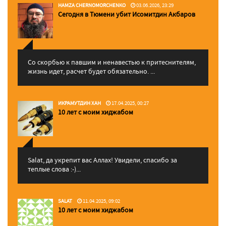
HAMZA CHERNOMORCHENKO
03.06.2026, 23:29
Сегодня в Тюмени убит Исомитдин Акбаров
Со скорбью к павшим и ненавестью к притеснителям,
жизнь идет, расчет будет обязательно. ...
ИКРАМУТДИН ХАН
17.04.2025, 00:27
10 лет с моим хиджабом
Salat, да укрепит вас Аллаx! Увидели, спасибо за
теплые слова :-)...
SALAT
11.04.2025, 09:02
10 лет с моим хиджабом