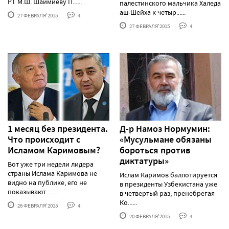
РТ М.Ш. Шаймиеву П......
палестинского мальчика Халеда
аш-Шейха к четыр......
27 ФЕВРАЛЯ'2015
4
27 ФЕВРАЛЯ'2015
4
1 месяц без президента.
Д-р Намоз Нормумин:
Что происходит с
«Мусульмане обязаны
Исламом Каримовым?
бороться против
диктатуры»
Вот уже три недели лидера
страны Ислама Каримова не
Ислам Каримов баллотируется
видно на публике, его не
в президенты Узбекистана уже
показывают ......
в четвертый раз, пренебрегая
Ко......
26 ФЕВРАЛЯ'2015
4
20 ФЕВРАЛЯ'2015
4