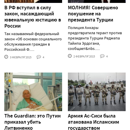
В РФ вступил в силу
МОЛНИЯ! Совершено
закон, насаждающий
покушение на
ювенальную юстицию в
президента Турции
России
Полиция Анкары
предотвратила теракт против
Так называемый федеральный
президента Турции Реджепа
закон «Об основах социального
Тайипа Эрдогана,
обслуживания граждан в
сообщает&nbs......
Российской Ф......
2 ФЕВРАЛЯ'2015
4
3 ФЕВРАЛЯ'2015
4
The Guardian: это Путин
Армия Ас-Сиси была
приказал убить
атакована Исламским
Литвиненко
государством