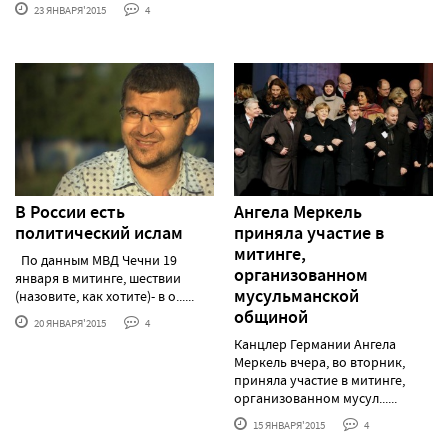
23 ЯНВАРЯ'2015
4
В России есть
Ангела Меркель
политический ислам
приняла участие в
митинге,
По данным МВД Чечни 19
организованном
января в митинге, шествии
мусульманской
(назовите, как хотите)- в о......
общиной
20 ЯНВАРЯ'2015
4
Канцлер Германии Ангела
Меркель вчера, во вторник,
приняла участие в митинге,
организованном мусул......
15 ЯНВАРЯ'2015
4