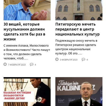
30 вещей, которые
Пятигорскую мечеть
мусульманин должен
переделают в центр
сделать хотя бы раз в
национальных культур
жизни
Подлежащую сносу мечеть в
Пятигорске решено сделать
С именем Аллаха, Милостивого
центром национальных
и Всемилостивого! Часто пишут
культур. Об это......
о том, что должен сделать
человек, чтоб......
3 ФЕВРАЛЯ'2015
4
7 ФЕВРАЛЯ'2015
4