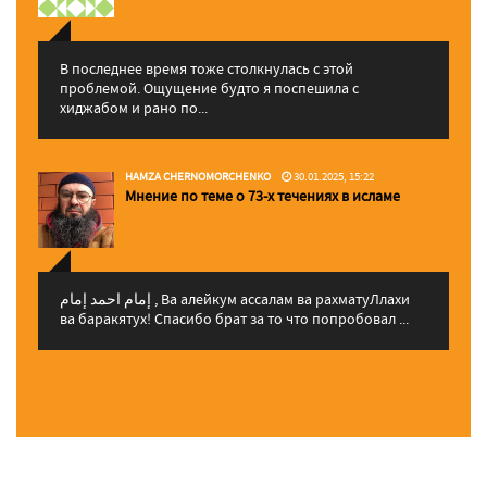
В последнее время тоже столкнулась с этой
проблемой. Ощущение будто я поспешила с
хиджабом и рано по...
HAMZA CHERNOMORCHENKO
30.01.2025, 15:22
Мнение по теме о 73-х течениях в исламе
إمام احمد إمام , Ва алейкум ассалам ва рахматуЛлахи
ва баракятух! Спасибо брат за то что попробовал ...