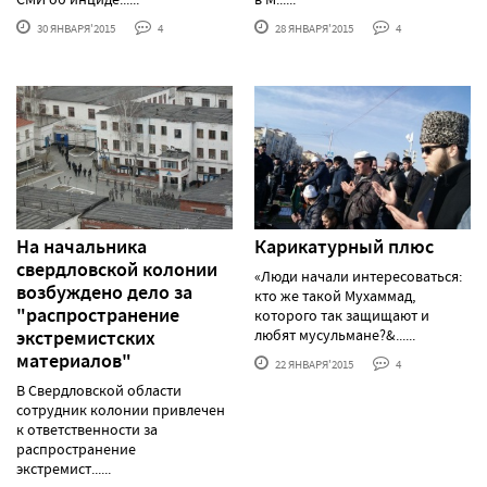
30 ЯНВАРЯ'2015
4
28 ЯНВАРЯ'2015
4
На начальника
Карикатурный плюс
свердловской колонии
«Люди начали интересоваться:
возбуждено дело за
кто же такой Мухаммад,
"распространение
которого так защищают и
экстремистских
любят мусульмане?&......
материалов"
22 ЯНВАРЯ'2015
4
В Свердловской области
сотрудник колонии привлечен
к ответственности за
распространение
экстремист......