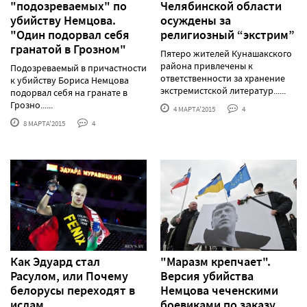
"подозреваемых" по
Челябинской области
убийству Немцова.
осуждены за
"Один подорвал себя
религиозный “экстрим”
гранатой в Грозном"
Пятеро жителей Кунашакского
района привлечены к
Подозреваемый в причастности
ответственности за хранение
к убийству Бориса Немцова
экстремистской литератур......
подорвал себя на гранате в
Грозно......
4 МАРТА'2015
4
8 МАРТА'2015
4
Как Эдуард стал
"Маразм крепчает".
Расулом, или Почему
Версия убийства
белорусы переходят в
Немцова чеченскими
ислам
боевиками по заказу