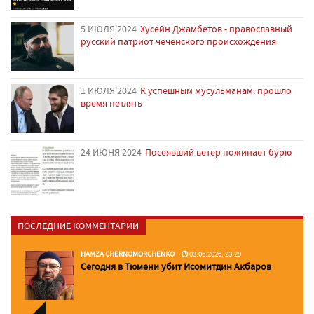
5 ИЮЛЯ'2024
Хусейн Джамбетов - православный
русский патриот чеченского происхождения
1 ИЮЛЯ'2024
К успешным мусульманам: прошло
время петлять
24 ИЮНЯ'2024
Посеявший ветер пожинает бурю
ПОСЛЕДНИЕ КОММЕНТАРИИ
HAMZA CHERNOMORCHENKO
03.06.2026, 23:29
Сегодня в Тюмени убит Исомитдин Акбаров