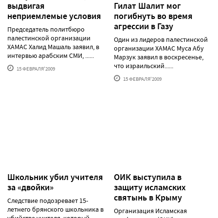
выдвигая
Гилат Шалит мог
неприемлемые условия
погибнуть во время
агрессии в Газу
Председатель политбюро
палестинской организации
Один из лидеров палестинской
ХАМАС Халид Машаль заявил, в
организации ХАМАС Муса Абу
интервью арабским СМИ, ......
Марзук заявил в воскресенье,
что израильский......
15 ФЕВРАЛЯ'2009
15 ФЕВРАЛЯ'2009
Школьник убил учителя
ОИК выступила в
за «двойки»
защиту исламских
святынь в Крыму
Следствие подозревает 15-
летнего брянского школьника в
Организация Исламская
убийстве учителя, который