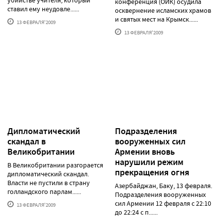
конференция (ОИК) осудила
ставил ему неудовле......
осквернение исламских храмов
и святых мест на Крымск......
13 ФЕВРАЛЯ'2009
13 ФЕВРАЛЯ'2009
Дипломатический
Подразделения
скандал в
вооруженных сил
Великобритании
Армении вновь
нарушили режим
В Великобритании разгорается
прекращения огня
дипломатический скандал.
Власти не пустили в страну
Азербайджан, Баку, 13 февраля.
голландского парлам......
Подразделения вооруженных
сил Армении 12 февраля с 22:10
13 ФЕВРАЛЯ'2009
до 22:24 с п......