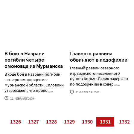
В бою в Назрани
Главного раввина
погибли четыре
обвиняют в педофилии
омоновца из Мурманска
Главный раввин северного
израильского населенного
В ходе боя в Назрани погибли
пункта Кирьят-Бялик задержан
четверо омоновцев из
по подозрению в совер......
Мурманской области. Силовики
утверждают, что прово......
11 ФЕВРАЛЯ'2009
12 ФЕВРАЛЯ'2009
25
1326
1327
1328
1329
1330
1331
1332