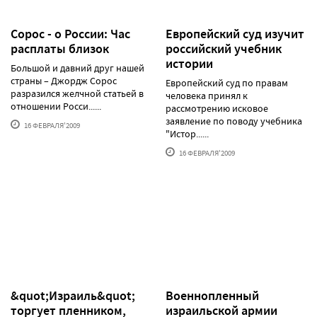
Сорос - о России: Час
Европейский суд изучит
расплаты близок
российский учебник
истории
Большой и давний друг нашей
страны – Джордж Сорос
Европейский суд по правам
разразился желчной статьей в
человека принял к
отношении Росси......
рассмотрению исковое
заявление по поводу учебника
16 ФЕВРАЛЯ'2009
"Истор......
16 ФЕВРАЛЯ'2009
&quot;Израиль&quot;
Военнопленный
торгует пленником,
израильской армии