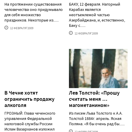
На протяжении существования
БАКУ, 12 февраля. Нагорный
человечества оно придумывало
Карабах является
для себя множество
неотъемлемой частью
праздников. Некоторые из......
Азербайджана, и, естественно,
Баку с......
12 ФЕВРАЛЯ'2009
12 ФЕВРАЛЯ'2009
В Чечне хотят
Лев Толстой: «Прошу
ограничить продажу
считать меня …
алкоголя
магометанином»
ГРОЗНЫЙ. Глава чеченского
Из писем Льва Толстого к А.А.
управления Федеральной
Толстой 1884г. апрель. Ясная
налоговой службы России
Поляна. «Я бы очень рад бы......
Ислам Вазарханов изложил
12 ФЕВРАЛЯ'2009