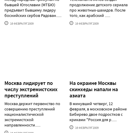
бывшей Югославии (МТБЮ)
продолжение детского сериала
предъявит бывшему лидеру
про животных-шахидов. После
боснийских сербов Радован......
того, как арабский ......
16 ФЕВРАЛЯ'2009
16 ФЕВРАЛЯ'2009
Москва лидирует по
На окраине Москвы
числу экстремистских
скинхеды напали на
преступлений
азиата
Москва держит первенство по
В минувший четверг, 12
совершению преступлений
февраля, в московском районе
националистической
Бибирево двое подростков с
экстремистской
криками "Россия для р......
направленности......
16 ФЕВРАЛЯ'2009