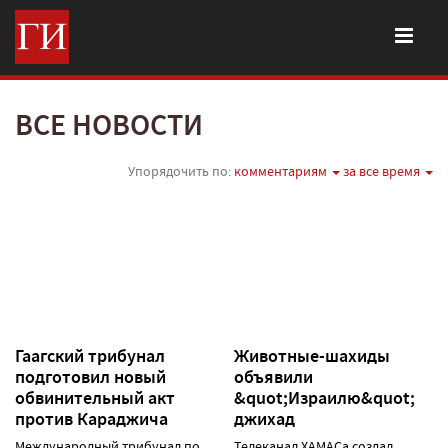
ВСЕ НОВОСТИ
Упорядочить по:
комментариям
за все время
Гаагский трибунал
Животные-шахиды
подготовил новый
объявили
обвинительный акт
&quot;Израилю&quot;
против Караджича
джихад
Международный трибунал по
Телеканал ХАМАСа создал