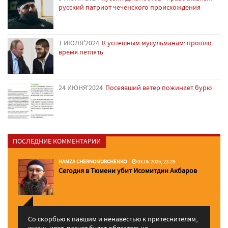
русский патриот чеченского происхождения
1 ИЮЛЯ'2024
К успешным мусульманам: прошло
время петлять
24 ИЮНЯ'2024
Посеявший ветер пожинает бурю
ПОСЛЕДНИЕ КОММЕНТАРИИ
HAMZA CHERNOMORCHENKO
03.06.2026, 23:29
Сегодня в Тюмени убит Исомитдин Акбаров
Со скорбью к павшим и ненавестью к притеснителям,
жизнь идет, расчет будет обязательно. ...