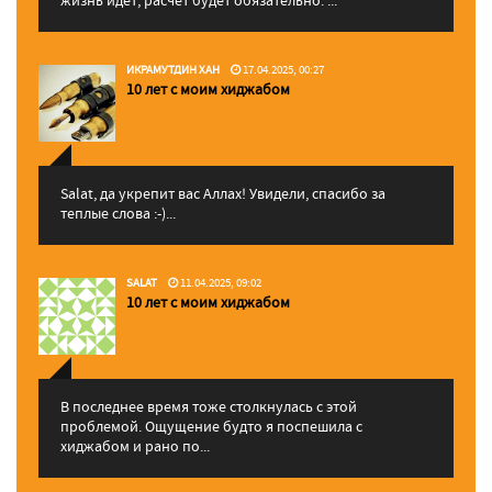
ИКРАМУТДИН ХАН
17.04.2025, 00:27
10 лет с моим хиджабом
Salat, да укрепит вас Аллаx! Увидели, спасибо за
теплые слова :-)...
SALAT
11.04.2025, 09:02
10 лет с моим хиджабом
В последнее время тоже столкнулась с этой
проблемой. Ощущение будто я поспешила с
хиджабом и рано по...