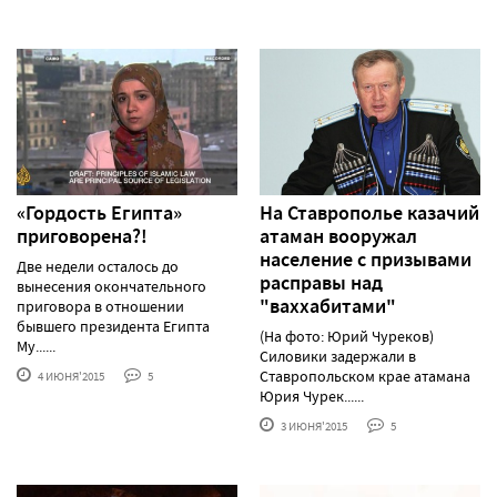
«Гордость Египта»
На Ставрополье казачий
приговорена?!
атаман вооружал
население с призывами
Две недели осталось до
расправы над
вынесения окончательного
"ваххабитами"
приговора в отношении
бывшего президента Египта
(На фото: Юрий Чуреков)
Му......
Силовики задержали в
Ставропольском крае атамана
4 ИЮНЯ'2015
5
Юрия Чурек......
3 ИЮНЯ'2015
5