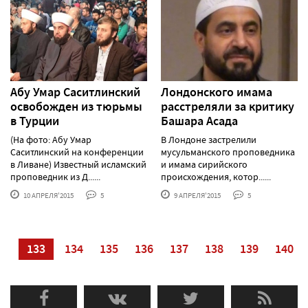
Абу Умар Саситлинский
Лондонского имама
освобожден из тюрьмы
расстреляли за критику
в Турции
Башара Асада
(На фото: Абу Умар
В Лондоне застрелили
Саситлинский на конференции
мусульманского проповедника
в Ливане) Известный исламский
и имама сирийского
проповедник из Д......
происхождения, котор......
10 АПРЕЛЯ'2015
5
9 АПРЕЛЯ'2015
5
32
133
134
135
136
137
138
139
140