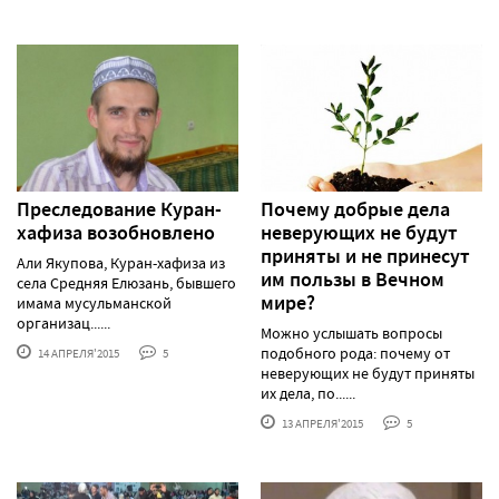
Преследование Куран-
Почему добрые дела
хафиза возобновлено
неверующих не будут
приняты и не принесут
Али Якупова, Куран-хафиза из
им пользы в Вечном
села Средняя Елюзань, бывшего
мире?
имама мусульманской
организац......
Можно услышать вопросы
подобного рода: почему от
14 АПРЕЛЯ'2015
5
неверующих не будут приняты
их дела, по......
13 АПРЕЛЯ'2015
5