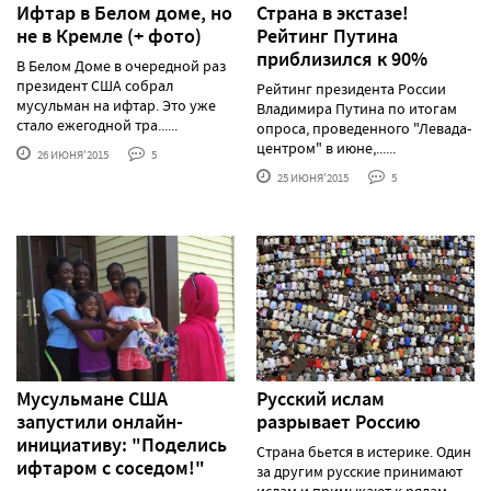
Ифтар в Белом доме, но
Страна в экстазе!
не в Кремле (+ фото)
Рейтинг Путина
приблизился к 90%
В Белом Доме в очередной раз
президент США собрал
Рейтинг президента России
мусульман на ифтар. Это уже
Владимира Путина по итогам
стало ежегодной тра......
опроса, проведенного "Левада-
центром" в июне,......
26 ИЮНЯ'2015
5
25 ИЮНЯ'2015
5
Мусульмане США
Русский ислам
запустили онлайн-
разрывает Россию
инициативу: "Поделись
Страна бьется в истерике. Один
ифтаром с соседом!"
за другим русские принимают
ислам и примыкают к рядам