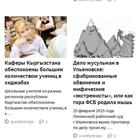
Каферы Кыргызстана
Дело мусульман в
обеспокоены большим
Ульяновске:
количеством учениц в
сфабрикованные
хиджабах
обвинения и
мифические
Школьные учителя из разных
«экстремисты», или как
регионов республики
гора ФСБ родила мышь
Кыргызстан обеспокоены
большим количеством учениц в
25 февраля 2015 года
х......
Ленинский районный суд
г.Ульяновска вынес приговор
20 АПРЕЛЯ'2015
5
по делу троих му......
17 АПРЕЛЯ'2015
5