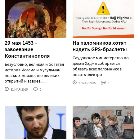
29 мая 1453 –
На паломников хотят
завоевание
надеть GPS-браслеты
Константинополя
Саудовское министерство по
делам Хаджа собирается
Безусловно, великая и богатая
обязать всех паломников
история Ислама и мусульман
носить электро......
познала множество великих
открытий и завоев......
27 МАЯ'2015
5
31 МАЯ'2015
5