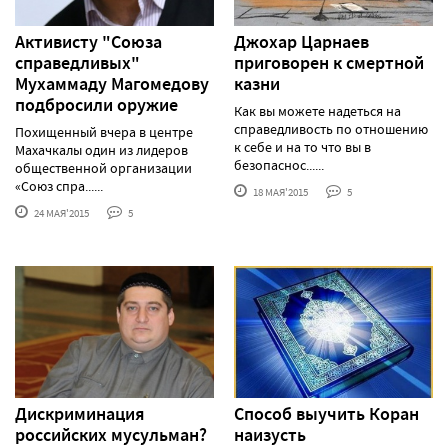
Активисту "Союза
Джохар Царнаев
справедливых"
приговорен к смертной
Мухаммаду Магомедову
казни
подбросили оружие
Как вы можете надеться на
справедливость по отношению
Похищенный вчера в центре
к себе и на то что вы в
Махачкалы один из лидеров
безопаснос......
общественной организации
«Союз спра......
18 МАЯ'2015
5
24 МАЯ'2015
5
Дискриминация
Cпособ выучить Коран
российских мусульман?
наизусть