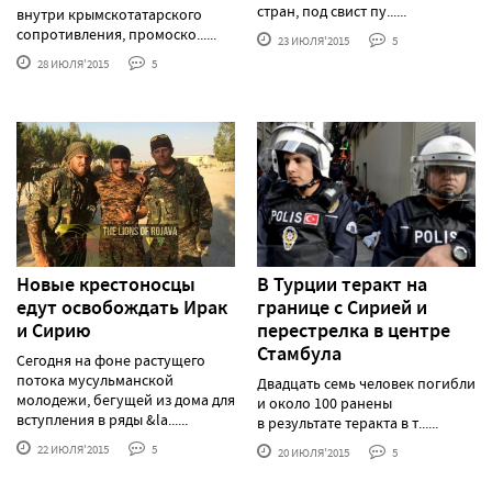
стран, под свист пу......
внутри крымскотатарского
сопротивления, промоско......
23 ИЮЛЯ'2015
5
28 ИЮЛЯ'2015
5
Новые крестоносцы
В Турции теракт на
едут освобождать Ирак
границе с Сирией и
и Сирию
перестрелка в центре
Стамбула
Сегодня на фоне растущего
потока мусульманской
Двадцать семь человек погибли
молодежи, бегущей из дома для
и около 100 ранены
вступления в ряды &la......
в результате теракта в т......
22 ИЮЛЯ'2015
5
20 ИЮЛЯ'2015
5