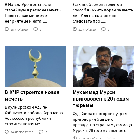
В Новом Уренгое снесли
Есть необременительный
старейшую в регионе мечеть.
способ выучить Коран за шесть
Новости как минимум
лет. Для начала можно
неприятные и ната......
следовать про......
18 МАЯ'2015
5
11 МАЯ'2015
5
В КЧР строится новая
Мухаммад Мурси
мечеть
приговорен к 20 годам
тюрьмы
В ауле Эрсакон Адыге-
Хабльского района Карачаево-
Суд Каира во вторник утром
Черкесской республики
приговорил бывшего
строится новая ме......
президента страны Мухаммада
Мурси к 20 годам лишения с......
24 АПРЕЛЯ'2015
5
21 АПРЕЛЯ'2015
5