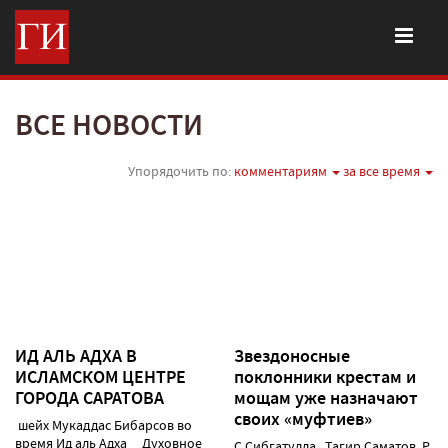
ВСЕ НОВОСТИ
Упорядочить по:
комментариям
за все время
ИД АЛЬ АДХА В
Звездоносные
ИСЛАМСКОМ ЦЕНТРЕ
поклонники крестам и
ГОРОДА САРАТОВА
мощам уже назначают
своих «муфтиев»
шейх Мукаддас Бибарсов во
время Ид аль Адха Духовное
С.Сибгатулла Тагир Саматов Р.