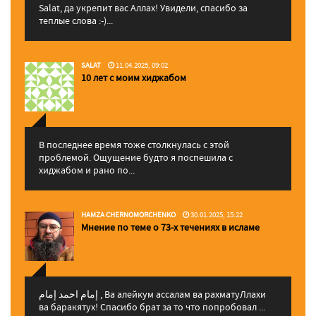
Salat, да укрепит вас Аллаx! Увидели, спасибо за
теплые слова :-)...
SALAT
11.04.2025, 09:02
10 лет с моим хиджабом
В последнее время тоже столкнулась с этой
проблемой. Ощущение будто я поспешила с
хиджабом и рано по...
HAMZA CHERNOMORCHENKO
30.01.2025, 15:22
Мнение по теме о 73-х течениях в исламе
إمام احمد إمام , Ва алейкум ассалам ва рахматуЛлахи
ва баракятух! Спасибо брат за то что попробовал ...