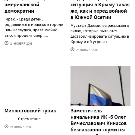
американской
ситуация в Крыму такая
демократии
же, как и перед войной
в Южной Осетии
Ирак. - Среди детей,
родившихся в иракском городе
Мустафа Джемилев рассказал о
Эль-Фаллуджа, чрезвычайно
силах, которые пытаются
высок процент смер......
дестабилизировать ситуацию в
Крыму и об угрозах......
24 НОЯБРЯ'2009
24 НОЯБРЯ'2009
Минюстовский тупик
Заместитель
начальника ИК -6 Олег
Стремление......
Вячеславович Кинасов
24 НОЯБРЯ'2009
безнакзанно глумится