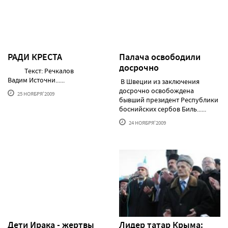
РАДИ КРЕСТА
Палача освободили
досрочно
Текст: Речкалов
Вадим Источни......
В Швеции из заключения
досрочно освобождена
25 НОЯБРЯ'2009
бывший президент Республики
боснийских сербов Биль......
24 НОЯБРЯ'2009
Дети Ирака - жертвы
Лидер татар Крыма: