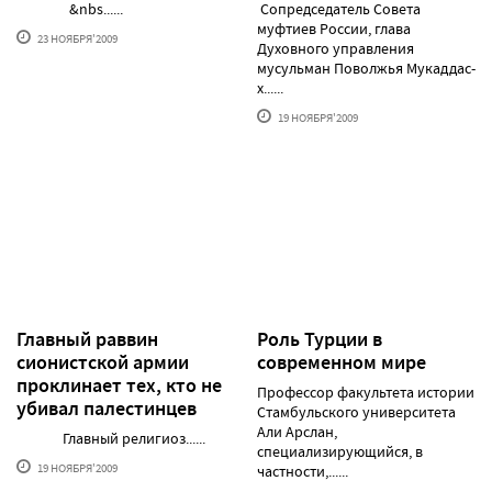
&nbs......
Сопредседатель Совета
муфтиев России, глава
23 НОЯБРЯ'2009
Духовного управления
мусульман Поволжья Мукаддас-
х......
19 НОЯБРЯ'2009
Главный раввин
Роль Турции в
сионистской армии
современном мире
проклинает тех, кто не
Профессор факультета истории
убивал палестинцев
Стамбульского университета
Али Арслан,
Главный религиоз......
специализирующийся, в
19 НОЯБРЯ'2009
частности,......