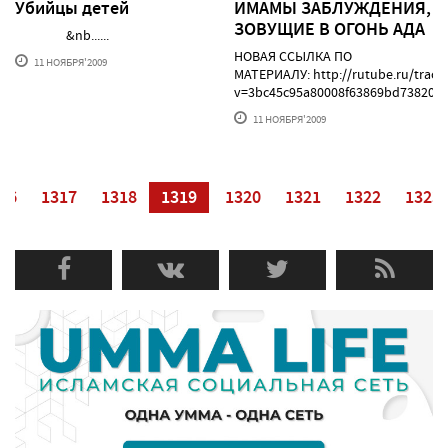
Убийцы детей
ИМАМЫ ЗАБЛУЖДЕНИЯ,
ЗОВУЩИЕ В ОГОНЬ АДА
&nb......
НОВАЯ ССЫЛКА ПО
11 НОЯБРЯ'2009
МАТЕРИАЛУ: http://rutube.ru/track
v=3bc45c95a80008f63869bd738207e..
11 НОЯБРЯ'2009
16
1317
1318
1319
1320
1321
1322
1323