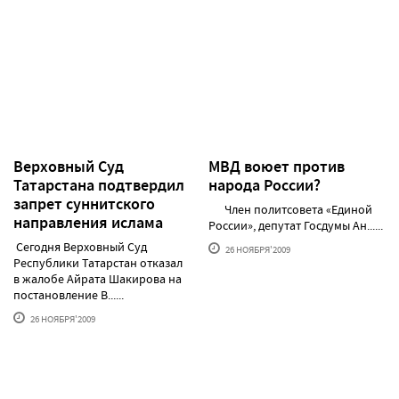
Верховный Суд
МВД воюет против
Татарстана подтвердил
народа России?
запрет суннитского
Член политсовета «Единой
направления ислама
России», депутат Госдумы Ан......
Сегодня Верховный Суд
26 НОЯБРЯ'2009
Республики Татарстан отказал
в жалобе Айрата Шакирова на
постановление В......
26 НОЯБРЯ'2009