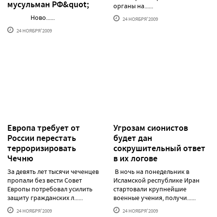
мусульман РФ&quot;
органы на......
Ново......
24 НОЯБРЯ'2009
24 НОЯБРЯ'2009
Европа требует от
Угрозам сионистов
России перестать
будет дан
терроризировать
сокрушительный ответ
Чечню
в их логове
За девять лет тысячи чеченцев
В ночь на понедельник в
пропали без вести Совет
Исламской республике Иран
Европы потребовал усилить
стартовали крупнейшие
защиту гражданских л......
военные учения, получи......
24 НОЯБРЯ'2009
24 НОЯБРЯ'2009