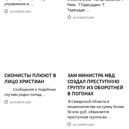
управление м......
Раев Т.Таджуддин Т.
Таджудди......
30 НОЯБРЯ'2009
30 НОЯБРЯ'2009
СИОНИСТЫ ПЛЮЮТ В
ЗАМ МИНИСТРА МВД
ЛИЦО ХРИСТИАН
СОЗДАЛ ПРЕСТУПНУЮ
ГРУППУ ИЗ ОБОРОТНЕЙ
Сообщения о подобных
В ПОГОНАХ
случаях редко попад......
В Самарской области в
30 НОЯБРЯ'2009
мошенничестве на сумму более
50 млн руб. обвиняется
преступная группа во......
30 НОЯБРЯ'2009