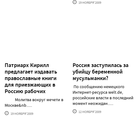
19 НОЯБРЯ'2009
Патриарх Кирилл
Россия заступилась за
предлагает издавать
убийцу беременной
православные книги
мусульманки?
для приезжающих в
По сообщению немецкого
Россию рабочих
Интернет-ресурса welt.de,
российские власти в последний
Молитва вокруг мечети в
момент неожидан......
Москве&nb......
12 НОЯБРЯ'2009
19 НОЯБРЯ'2009