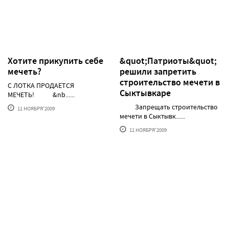
Хотите прикупить себе
&quot;Патриоты&quot;
мечеть?
решили запретить
строительство мечети в
С ЛОТКА ПРОДАЕТСЯ
Сыктывкаре
МЕЧЕТЬ! &nb......
Запрещать строительство
11 НОЯБРЯ'2009
мечети в Сыктывк......
11 НОЯБРЯ'2009