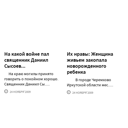
На какой войне пал
Их нравы: Женщина
священник Даниил
живьем закопала
Сысоев...
новорожденного
ребенка
На краю могилы принято
говорить о покойном хорошо.
В городе Черемхово
Священник Даниил Сы......
Иркутской области мес......
24 НОЯБРЯ'2009
24 НОЯБРЯ'2009