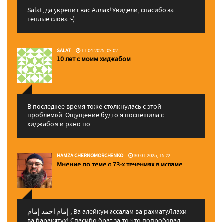
Salat, да укрепит вас Аллаx! Увидели, спасибо за
теплые слова :-)...
SALAT
11.04.2025, 09:02
10 лет с моим хиджабом
В последнее время тоже столкнулась с этой
проблемой. Ощущение будто я поспешила с
хиджабом и рано по...
HAMZA CHERNOMORCHENKO
30.01.2025, 15:22
Мнение по теме о 73-х течениях в исламе
إمام احمد إمام , Ва алейкум ассалам ва рахматуЛлахи
ва баракятух! Спасибо брат за то что попробовал ...