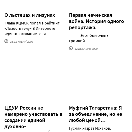
О льстецах и лизунах
Первая чеченская
война. История одного
Глава КЦМСК попал в рейтинг
репортажа.
«Лизость телу» В Интернете
идет голосование за са......
Этот был очень
громкий......
16 ДЕКАБРЯ'2009
12 ДЕКАБРЯ'2009
ЦДУМ России не
Муфтий Татарстана: Я
намерено участвовать в
за объединение, но не
создании единой
любой ценой…
духовно-
Гусман хазрат Исхаков,