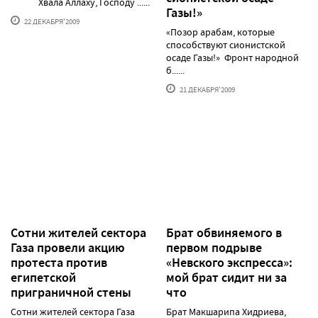
Хвала Аллаху, Господу ......
Газы!»
22 ДЕКАБРЯ'2009
«Позор арабам, которые
способствуют сионистской
осаде Газы!» Фронт народной
б......
21 ДЕКАБРЯ'2009
Сотни жителей сектора
Брат обвиняемого в
Газа провели акцию
первом подрыве
протеста против
«Невского экспресса»:
египетской
мой брат сидит ни за
приграничной стены
что
Сотни жителей сектора Газа
Брат Макшарипа Хидриева,