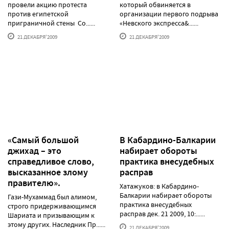
провели акцию протеста
который обвиняется в
против египетской
организации первого подрыва
приграничной стены Со......
«Невского экспресса&......
21 ДЕКАБРЯ'2009
21 ДЕКАБРЯ'2009
«Самый большой
В Кабардино-Балкарии
джихад – это
набирает обороты
справедливое слово,
практика внесудебных
высказанное злому
расправ
правителю».
Хатажуков: в Кабардино-
Балкарии набирает обороты
Гази-Мухаммад был алимом,
практика внесудебных
строго придерживающимся
расправ дек. 21 2009, 10:......
Шариата и призывающим к
этому других. Наследник Пр......
21 ДЕКАБРЯ'2009