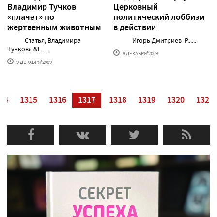
Владимир Тучков
Церковный
«плачет» по
политический лоббизм
жертвенным животным
в действии
Статья, Владимира
Игорь Дмитриев Р......
Тучкова &l......
9 ДЕКАБРЯ'2009
9 ДЕКАБРЯ'2009
14
1315
1316
1317
1318
1319
1320
1321