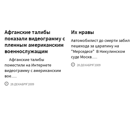
Афганские талибы
Их нравы
показали видеограмму с
Автомобилист до смерти забил
пленным американским
пешехода за царапину на
военнослужащим
"Мерседесе" В Никулинском
суде Москв......
Афганские талибы
поместили на Интернете
26 ДЕКАБРЯ'2009
видеограмму с американским
вое......
26 ДЕКАБРЯ'2009