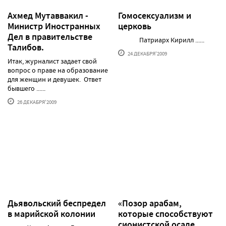
Ахмед Мутаввакил -
Гомосексуализм и
Министр Иностранных
церковь
Дел в правительстве
Патриарх Кирилл ......
Талибов.
24 ДЕКАБРЯ'2009
Итак, журналист задает свой
вопрос о праве на образование
для женщин и девушек. Ответ
бывшего ......
26 ДЕКАБРЯ'2009
Дьявольский беспредел
«Позор арабам,
в марийской колонии
которые способствуют
сионистской осаде