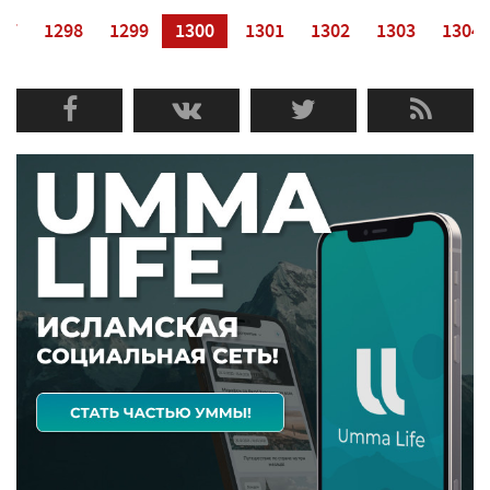
97
1298
1299
1300
1301
1302
1303
1304