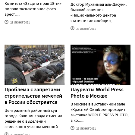
Комитета «Защита прав 18-ти»
Доктор Мухаммад аль-Дасуки,
попало эксклюзивное фото
бывший советник
арест......
«Национального центра
статистики» сообщил, ......
23 ИЮНЯ'2011
23 ИЮНЯ'2011
Проблема с запретами
Лауреаты World Press
строительства мечетей
Photo в Москве
в России обостряется
В Москве в выставочном зале
«Красный Октябрь» проходит
Центральный районный суд
выставка WORLD PRESS PHOTO,
города Калининграда отменил
в ко......
решение о выделении
земельного участка местной ......
21 ИЮНЯ'2011
22 ИЮНЯ'2011