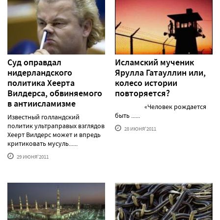
Суд оправдал
Исламский мученик
нидерландского
Ярулла Гатауллин или,
политика Хеерта
колесо истории
Вилдерса, обвиняемого
повторяется?
в антиисламизме
«Человек рождается
быть ......
Известный голландский
политик ультраправых взглядов
28 ИЮНЯ'2011
Хеерт Вилдерс может и впредь
критиковать мусуль......
29 ИЮНЯ'2011