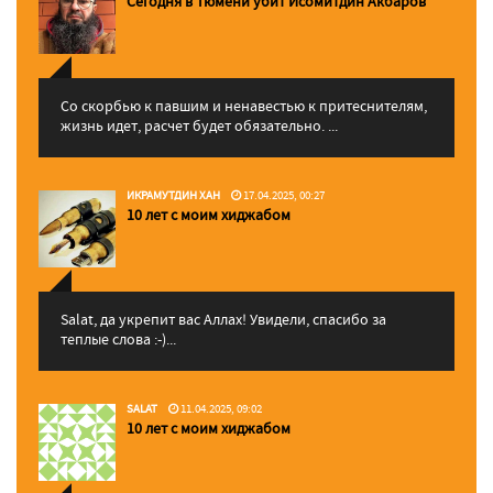
Сегодня в Тюмени убит Исомитдин Акбаров
Со скорбью к павшим и ненавестью к притеснителям,
жизнь идет, расчет будет обязательно. ...
ИКРАМУТДИН ХАН
17.04.2025, 00:27
10 лет с моим хиджабом
Salat, да укрепит вас Аллаx! Увидели, спасибо за
теплые слова :-)...
SALAT
11.04.2025, 09:02
10 лет с моим хиджабом