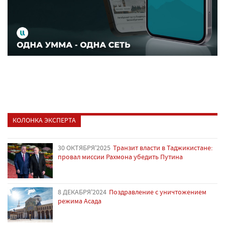
КОЛОНКА ЭКСПЕРТА
30 ОКТЯБРЯ'2025
Транзит власти в Таджикистане:
провал миссии Рахмона убедить Путина
8 ДЕКАБРЯ'2024
Поздравление с уничтожением
режима Асада