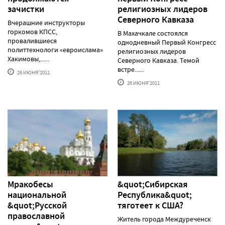
зачистки
религиозных лидеров
Северного Кавказа
Вчерашние инструкторы
горкомов КПСС,
В Махачкале состоялся
провалившиеся
однодневный Первый Конгресс
политтехнологи «евроислама»
религиозных лидеров
Хакимовы,......
Северного Кавказа. Темой
встре......
26 ИЮНЯ'2011
26 ИЮНЯ'2011
Мракобесы
&quot;Сибирская
национальной
Республика&quot;
&quot;Русской
тяготеет к США?
православной
Житель города Междуреченск