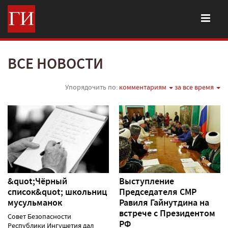
ВСЕ НОВОСТИ
Упорядочить по:
комментариям
за все время
&quot;Чёрный
Выступление
список&quot; школьниц
Председателя СМР
мусульманок
Равиля Гайнутдина на
встрече с Президентом
Совет Безопасности
РФ
Республики Ингушетия дал