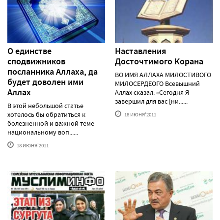
О единстве
Наставления
сподвижников
Досточтимого Корана
посланника Аллаха, да
ВО ИМЯ АЛЛАХА МИЛОСТИВОГО
будет доволен ими
МИЛОСЕРДЕОГО Всевышний
Аллах
Аллах сказал: «Сегодня Я
завершил для вас [ни......
В этой небольшой статье
хотелось бы обратиться к
18 ИЮНЯ'2011
болезненной и важной теме –
национальному воп......
18 ИЮНЯ'2011