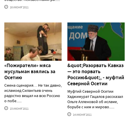
16 ИЮНЯ'2011
«Пожиратели» мяса
&quot;Разорвать Кавказ
мусульман взялись за
— это порвать
Осетию
Россию&quot;, - муфтий
Северной Осетии
Смена сценария… Не так давно,
исламоед Силантьев очень
Муфтий Северной Осетии
радостно вещал на всю Россию
Хаджимурат Гацалов рассказал
о побе......
Ольге Алленовой об исламе,
борьбе с ним и мирово......
15 ИЮНЯ'2011
14 ИЮНЯ'2011