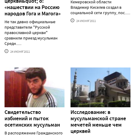
церкви&quot; о:
Кемеровской области
«нашествии на Россию
Владимир Киселев создал в
народов Гога и Магога»
социальной сети группу, пос......
24 ИЮНЯ'2011
Не так давно официальные
представители "Русской
православной церкви"
сравнили приезд мусульман
Средн......
24 ИЮНЯ'2011
Свидетельство
Исследование: в
избиений и пыток
мусульманской стране
осетинских мусульман
мечетей меньше чем
церквей
В распоряжение Гражданского