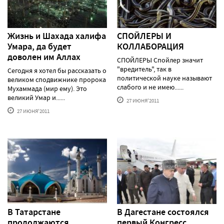
Жизнь и Шахада халифа
СПОЙЛЕРЫ И
Умара, да будет
КОЛЛАБОРАЦИЯ
доволен им Аллах
СПОЙЛЕРЫ Спойлер значит
"вредитель", так в
Сегодня я хотел бы рассказать о
политической науке называют
великом сподвижнике пророка
слабого и не имею......
Мухаммада (мир ему). Это
великий Умар и......
27 ИЮНЯ'2011
27 ИЮНЯ'2011
В Татарстане
В Дагестане состоялся
продолжаются
первый Конгресс