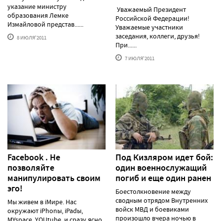
указание министру
Уважаемый Президент
образования Лемке
Российской Федерации!
Измайловой представ......
Уважаемые участники
заседания, коллеги, друзья!
8 ИЮЛЯ'2011
При......
7 ИЮЛЯ'2011
Facebook . Не
Под Кизляром идет бой:
позволяйте
один военнослужащий
манипулировать своим
погиб и еще один ранен
эго!
Боестолкновение между
сводным отрядом Внутренних
Мы живем в iМире. Нас
войск МВД и боевиками
окружают iPhonы, iPadы,
произошло вчера ночью в
MYspace, YOUtube, и сразу ясно,