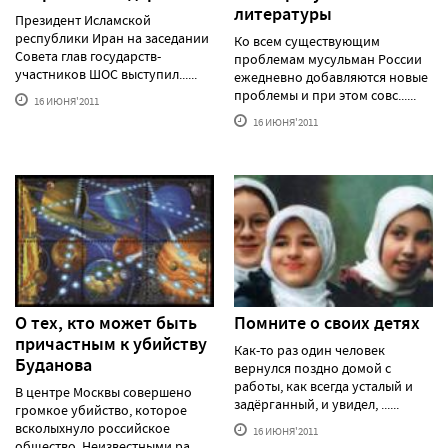
литературы
Президент Исламской
республики Иран на заседании
Ко всем существующим
Совета глав государств-
проблемам мусульман России
участников ШОС выступил......
ежедневно добавляются новые
проблемы и при этом совс......
16 ИЮНЯ'2011
16 ИЮНЯ'2011
О тех, кто может быть
Помните о своих детях
причастным к убийству
Как-то раз один человек
Буданова
вернулся поздно домой с
работы, как всегда усталый и
В центре Москвы совершено
задёрганный, и увидел, ......
громкое убийство, которое
всколыхнуло российское
16 ИЮНЯ'2011
общество. Неизвестными ра......