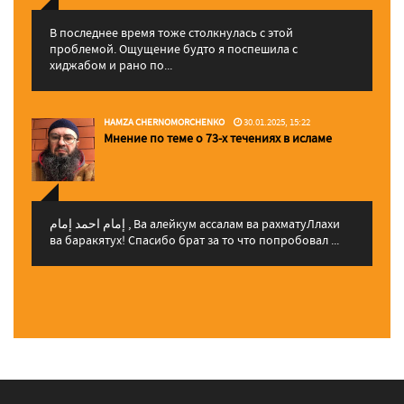
В последнее время тоже столкнулась с этой
проблемой. Ощущение будто я поспешила с
хиджабом и рано по...
HAMZA CHERNOMORCHENKO
30.01.2025, 15:22
Мнение по теме о 73-х течениях в исламе
إمام احمد إمام , Ва алейкум ассалам ва рахматуЛлахи
ва баракятух! Спасибо брат за то что попробовал ...