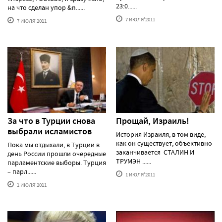
23:0......
на что сделан упор &n......
7 ИЮЛЯ'2011
7 ИЮЛЯ'2011
За что в Турции снова
Прощай, Израиль!
выбрали исламистов
История Израиля, в том виде,
как он существует, объективно
Пока мы отдыхали, в Турции в
заканчивается СТАЛИН И
день России прошли очередные
ТРУМЭН ......
парламентские выборы. Турция
– парл......
1 ИЮЛЯ'2011
1 ИЮЛЯ'2011