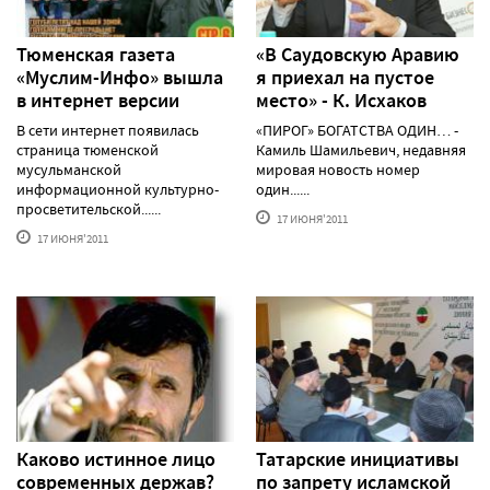
Тюменская газета
«В Саудовскую Аравию
«Муслим-Инфо» вышла
я приехал на пустое
в интернет версии
место» - К. Исхаков
В сети интернет появилась
«ПИРОГ» БОГАТСТВА ОДИН… -
страница тюменской
Камиль Шамильевич, недавняя
мусульманской
мировая новость номер
информационной культурно-
один......
просветительской......
17 ИЮНЯ'2011
17 ИЮНЯ'2011
Каково истинное лицо
Татарские инициативы
современных держав?
по запрету исламской