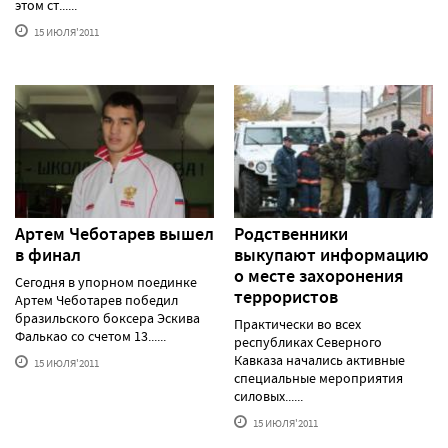
этом ст......
15 ИЮЛЯ'2011
Артем Чеботарев вышел
Родственники
в финал
выкупают информацию
о месте захоронения
Сегодня в упорном поединке
террористов
Артем Чеботарев победил
бразильского боксера Эскива
Практически во всех
Фалькао со счетом 13......
республиках Северного
Кавказа начались активные
15 ИЮЛЯ'2011
специальные мероприятия
силовых......
15 ИЮЛЯ'2011