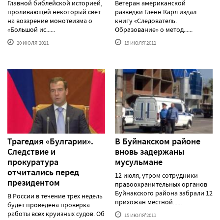
Главной библейской историей,
Ветеран американской
проливающей некоторый свет
разведки Гленн Карл издал
на воззрение монотеизма о
книгу «Следователь.
«Большой ис......
Образование» о метод......
20 ИЮЛЯ'2011
19 ИЮЛЯ'2011
Трагедия «Булгарии».
В Буйнакском районе
Следствие и
вновь задержаны
прокуратура
мусульмане
отчитались перед
12 июля, утром сотрудники
президентом
правоохранительных органов
Буйнакского района забрали 12
В России в течение трех недель
прихожан местной......
будет проведена проверка
работы всех круизных судов. Об
15 ИЮЛЯ'2011