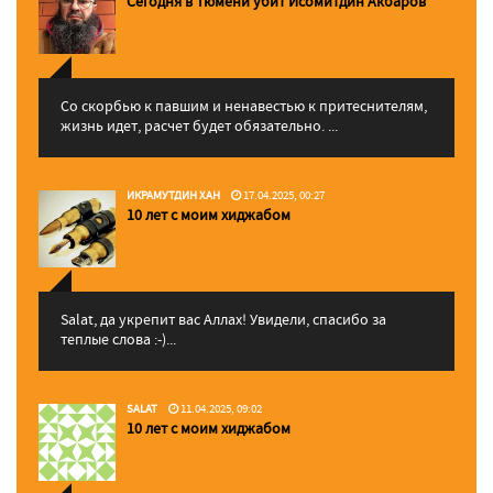
Сегодня в Тюмени убит Исомитдин Акбаров
Со скорбью к павшим и ненавестью к притеснителям,
жизнь идет, расчет будет обязательно. ...
ИКРАМУТДИН ХАН
17.04.2025, 00:27
10 лет с моим хиджабом
Salat, да укрепит вас Аллаx! Увидели, спасибо за
теплые слова :-)...
SALAT
11.04.2025, 09:02
10 лет с моим хиджабом