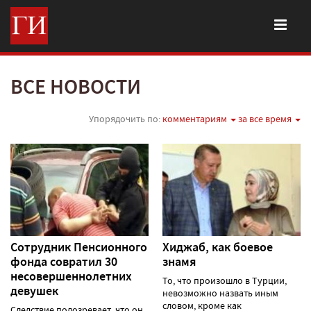
ВСЕ НОВОСТИ
Упорядочить по:
комментариям
за все время
Сотрудник Пенсионного
Хиджаб, как боевое
фонда cовратил 30
знамя
несовершеннолетних
То, что произошло в Турции,
девушек
невозможно назвать иным
словом, кроме как
Следствие подозревает, что он