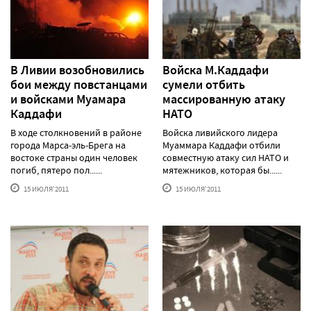
В Ливии возобновились
Войска М.Каддафи
бои между повстанцами
сумели отбить
и войсками Муамара
массированную атаку
Каддафи
НАТО
В ходе столкновений в районе
Войска ливийского лидера
города Марса-эль-Брега на
Муаммара Каддафи отбили
востоке страны один человек
совместную атаку сил НАТО и
погиб, пятеро пол......
мятежников, которая бы......
15 ИЮЛЯ'2011
15 ИЮЛЯ'2011