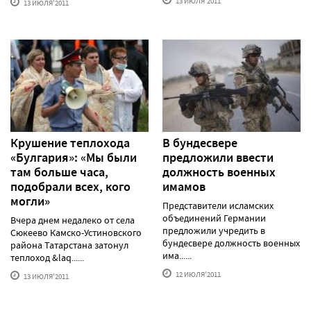
13 ИЮЛЯ'2011
13 ИЮЛЯ'2011
Крушение теплохода
В бундесвере
«Булгария»: «Мы были
предложили ввести
там больше часа,
должность военных
подобрали всех, кого
имамов
могли»
Представители исламских
объединений Германии
Вчера днем недалеко от села
предложили учредить в
Сюкеево Камско-Устиновского
бундесвере должность военных
района Татарстана затонул
има......
теплоход &laq......
12 ИЮЛЯ'2011
13 ИЮЛЯ'2011