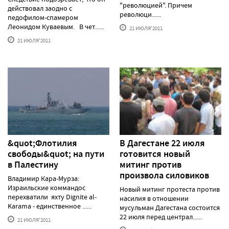
"революцией". Причем
действовал заодно с
революци......
педофилом-спамером
Леонидом Куваевым. В чет......
21 ИЮЛЯ'2011
21 ИЮЛЯ'2011
&quot;Флотилия
В Дагестане 22 июля
свободы&quot; на пути
готовится новый
в Палестину
митинг против
произвола силовиков
Владимир Кара-Мурза:
Израильские коммандос
Новый митинг протеста против
перехватили яхту Dignite al-
насилия в отношении
Karama - единственное ......
мусульман Дагестана состоится
22 июля перед централ......
21 ИЮЛЯ'2011