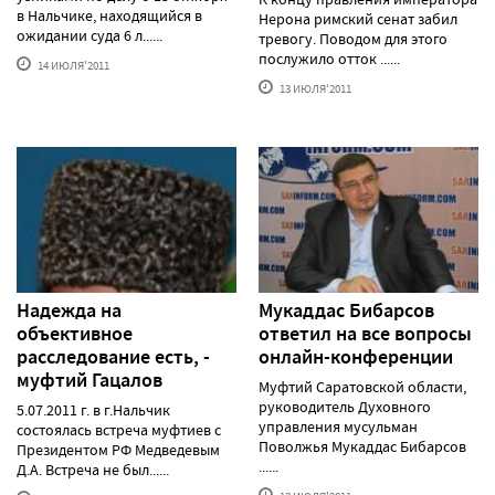
в Нальчике, находящийся в
Нерона римский сенат забил
ожидании суда 6 л......
тревогу. Поводом для этого
послужило отток ......
14 ИЮЛЯ'2011
13 ИЮЛЯ'2011
Надежда на
Мукаддас Бибарсов
объективное
ответил на все вопросы
расследование есть, -
онлайн-конференции
муфтий Гацалов
Муфтий Саратовской области,
руководитель Духовного
5.07.2011 г. в г.Нальчик
управления мусульман
состоялась встреча муфтиев с
Поволжья Мукаддас Бибарсов
Президентом РФ Медведевым
......
Д.А. Встреча не был......