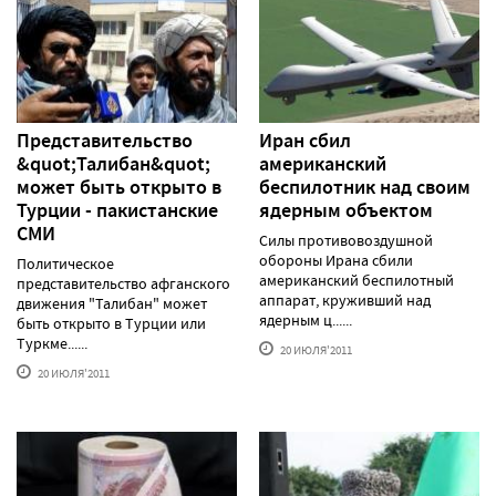
Представительство
Иран сбил
&quot;Талибан&quot;
американский
может быть открыто в
беспилотник над своим
Турции - пакистанские
ядерным объектом
СМИ
Силы противовоздушной
обороны Ирана сбили
Политическое
американский беспилотный
представительство афганского
аппарат, круживший над
движения "Талибан" может
ядерным ц......
быть открыто в Турции или
Туркме......
20 ИЮЛЯ'2011
20 ИЮЛЯ'2011