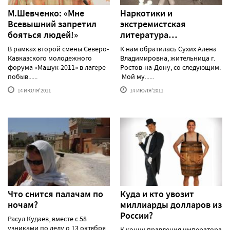
М.Шевченко: «Мне
Наркотики и
Всевышний запретил
экстремистская
бояться людей!»
литература…
В рамках второй смены Северо-
К нам обратилась Сухих Алена
Кавказского молодежного
Владимировна, жительница г.
форума «Машук-2011» в лагере
Ростов-на-Дону, со следующим:
побыв......
Мой му......
14 ИЮЛЯ'2011
14 ИЮЛЯ'2011
Что снится палачам по
Куда и кто увозит
ночам?
миллиарды долларов из
России?
Расул Кудаев, вместе с 58
узниками по делу о 13 октября
К концу правления императора