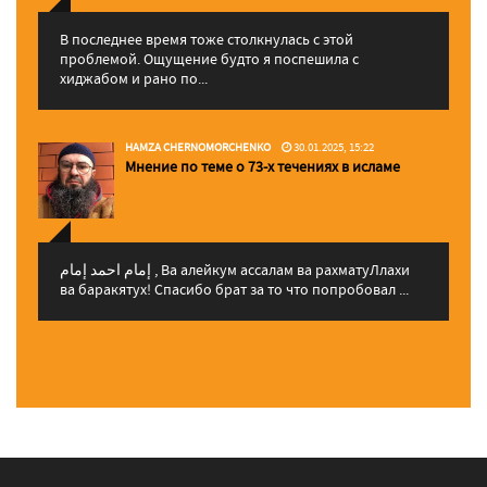
В последнее время тоже столкнулась с этой
проблемой. Ощущение будто я поспешила с
хиджабом и рано по...
HAMZA CHERNOMORCHENKO
30.01.2025, 15:22
Мнение по теме о 73-х течениях в исламе
إمام احمد إمام , Ва алейкум ассалам ва рахматуЛлахи
ва баракятух! Спасибо брат за то что попробовал ...