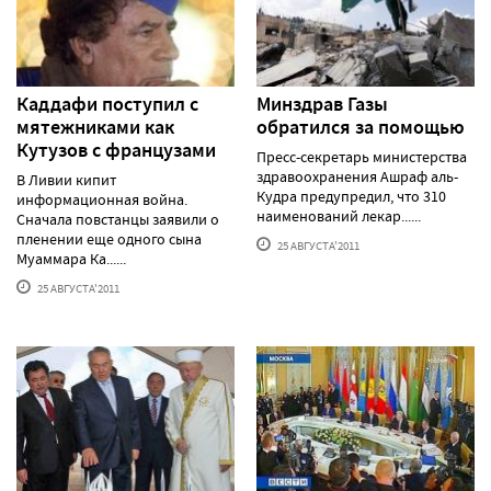
Каддафи поступил с
Минздрав Газы
мятежниками как
обратился за помощью
Кутузов с французами
Пресс-секретарь министерства
здравоохранения Ашраф аль-
В Ливии кипит
Кудра предупредил, что 310
информационная война.
наименований лекар......
Сначала повстанцы заявили о
пленении еще одного сына
25 АВГУСТА'2011
Муаммара Ка......
25 АВГУСТА'2011