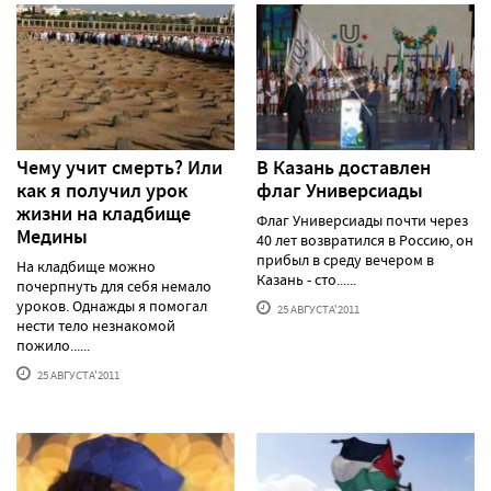
Чему учит смерть? Или
В Казань доставлен
как я получил урок
флаг Универсиады
жизни на кладбище
Флаг Универсиады почти через
Медины
40 лет возвратился в Россию, он
прибыл в среду вечером в
На кладбище можно
Казань - сто......
почерпнуть для себя немало
уроков. Однажды я помогал
25 АВГУСТА'2011
нести тело незнакомой
пожило......
25 АВГУСТА'2011