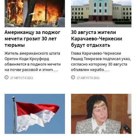
Американцу за поджог
30 августа жители
мечети грозит 30 лет
Карачаево-Черкесии
тюрьмы
будут отдыхать
Житель американского штата
Глава Карачаево-Черкесии
Орегон Коди Кроуфорд
Рашид Темрезов подписал указ,
обвиняется в поджоге мечети
согласно которому 30 августа
на почве расовой и этнич......
объявлен нерабо......
27 АВГУСТА'2011
27 АВГУСТА'2011