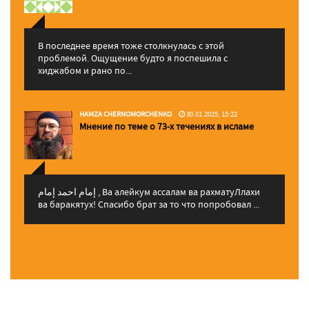
В последнее время тоже столкнулась с этой
проблемой. Ощущение будто я поспешила с
хиджабом и рано по...
HAMZA CHERNOMORCHENKO
30.01.2025, 15:22
Мнение по теме о 73-х течениях в исламе
إمام احمد إمام , Ва алейкум ассалам ва рахматуЛлахи
ва баракятух! Спасибо брат за то что попробовал ...