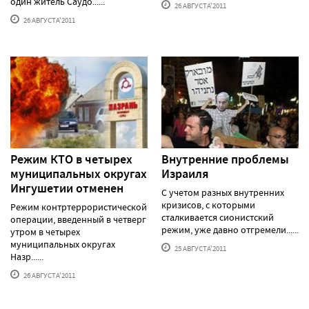
один житель Саудо......
26 АВГУСТА'2011
26 АВГУСТА'2011
Режим КТО в четырех
Внутренние проблемы
муниципальных округах
Израиля
Ингушетии отменен
С учетом разных внутренних
кризисов, с которыми
Режим контртеррористической
сталкивается сионистский
операции, введенный в четверг
режим, уже давно отгремели......
утром в четырех
муниципальных округах
25 АВГУСТА'2011
Назр......
26 АВГУСТА'2011