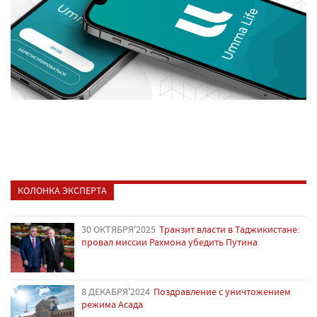
КОЛОНКА ЭКСПЕРТА
30 ОКТЯБРЯ'2025
Транзит власти в Таджикистане:
провал миссии Рахмона убедить Путина
8 ДЕКАБРЯ'2024
Поздравление с уничтожением
режима Асада