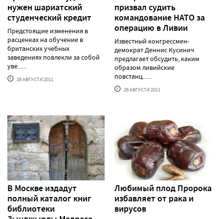
нужен шариатский
призвал судить
студенческий кредит
командование НАТО за
операцию в Ливии
Предстоящие изменения в
расценках на обучение в
Известный конгрессмен-
британских учебных
демократ Деннис Кусинич
заведениях повлекли за собой
предлагает обсудить, каким
уве......
образом ливийские
повстанц......
26 АВГУСТА'2011
26 АВГУСТА'2011
В Москве издадут
Любимый плод Пророка
полный каталог книг
избавляет от рака и
библиотеки
вирусов
Зынджырлы Медресе