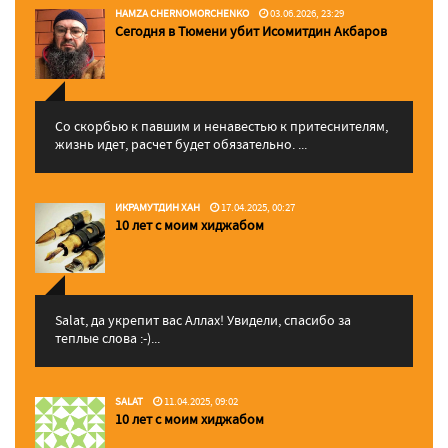
HAMZA CHERNOMORCHENKO
03.06.2026, 23:29
Сегодня в Тюмени убит Исомитдин Акбаров
Со скорбью к павшим и ненавестью к притеснителям,
жизнь идет, расчет будет обязательно. ...
ИКРАМУТДИН ХАН
17.04.2025, 00:27
10 лет с моим хиджабом
Salat, да укрепит вас Аллаx! Увидели, спасибо за
теплые слова :-)...
SALAT
11.04.2025, 09:02
10 лет с моим хиджабом