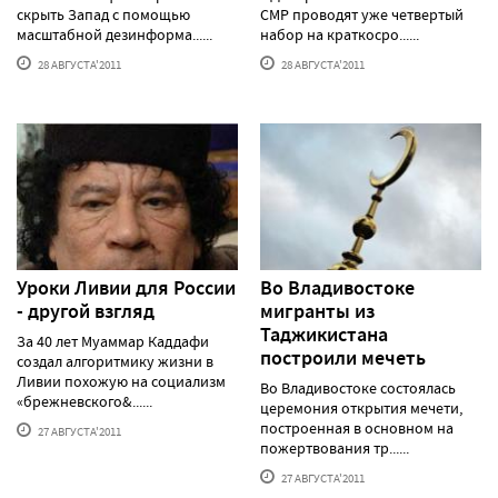
скрыть Запад с помощью
СМР проводят уже четвертый
масштабной дезинформа......
набор на краткосро......
28 АВГУСТА'2011
28 АВГУСТА'2011
Уроки Ливии для России
Во Владивостоке
- другой взгляд
мигранты из
Таджикистана
За 40 лет Муаммар Каддафи
построили мечеть
создал алгоритмику жизни в
Ливии похожую на социализм
Во Владивостоке состоялась
«брежневского&......
церемония открытия мечети,
построенная в основном на
27 АВГУСТА'2011
пожертвования тр......
27 АВГУСТА'2011