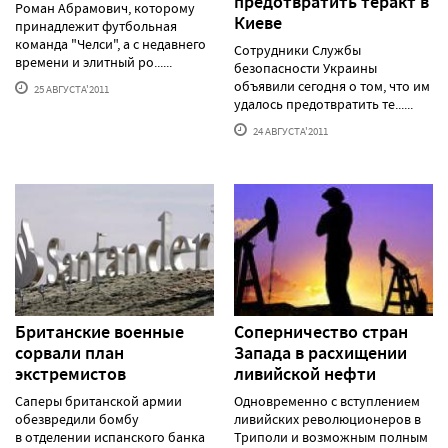
предотвратить теракт в
Роман Абрамович, которому
Киеве
принадлежит футбольная
команда "Челси", а с недавнего
Сотрудники Службы
времени и элитный ро......
безопасности Украины
объявили сегодня о том, что им
25 АВГУСТА'2011
удалось предотвратить те......
24 АВГУСТА'2011
Британские военные
Соперничество стран
сорвали план
Запада в расхищении
экстремистов
ливийской нефти
Саперы британской армии
Одновременно с вступлением
обезвредили бомбу
ливийских революционеров в
в отделении испанского банка
Триполи и возможным полным