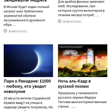
Для арабов финики заменяют
хлеб. Исследование, при
В Москве будет издан полный
котором группа волонтеров в
каталог книг библиотеки
течение месяца потреб......
знаменитой обители
мусульманского духовного
26 АВГУСТА'2011
обра......
26 АВГУСТА'2011
Пари о Рамадане: £1000
Ночь аль-Кадр в
- любому, кто увидит
русской поэзии
новолуние
Прекрасны у гениального
русского лирика Фёдора
29 августа жители Саудовской
Тютчева высокоторжественные
Аравии выдут на улицы в
строки: ......
надежде увидеть полумесяц. Ни