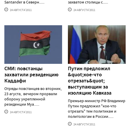
Santander в Северн......
захватом столицы с......
24 АВГУСТА'2011
24 АВГУСТА'2011
СМИ: повстанцы
Путин предложил
захватили резиденцию
&quot;кое-что
Каддафи
отрезать&quot;
выступающим за
Отряды повстанцев во вторник,
изоляцию Кавказа
23 агуста, вечером прорвали
оборону укрепленной
Премьер-министр РФ Владимир
резиденции Муа......
Путин предложил "кое-что
отрезать" тем политикам и
24 АВГУСТА'2011
политологам в России......
24 АВГУСТА'2011