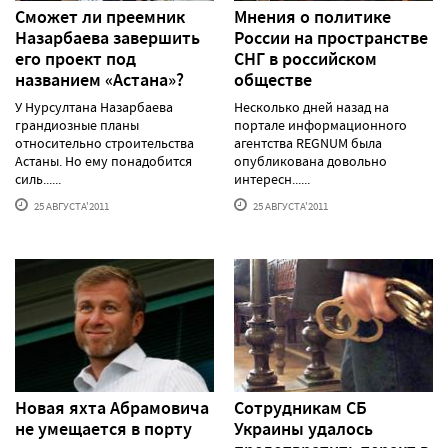
Сможет ли преемник
Мнения о политике
Назарбаева завершить
России на пространстве
его проект под
СНГ в российском
названием «Астана»?
обществе
У Нурсултана Назарбаева
Несколько дней назад на
грандиозные планы
портале информационного
относительно строительства
агентства REGNUM была
Астаны. Но ему понадобится
опубликована довольно
силь......
интересн......
25 АВГУСТА'2011
25 АВГУСТА'2011
Новая яхта Абрамовича
Сотрудникам СБ
не умещается в порту
Украины удалось