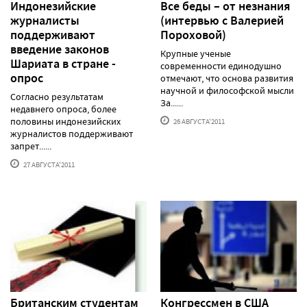
Индонезийские
Все беды – от незнания
журналисты
(интервью с Валерией
поддерживают
Пороховой)
введение законов
Крупные ученые
Шариата в стране -
современности единодушно
опрос
отмечают, что основа развития
научной и философской мысли
Согласно результатам
За......
недавнего опроса, более
половины индонезийских
26 АВГУСТА'2011
журналистов поддерживают
запрет......
27 АВГУСТА'2011
Британским студентам
Конгрессмен в США