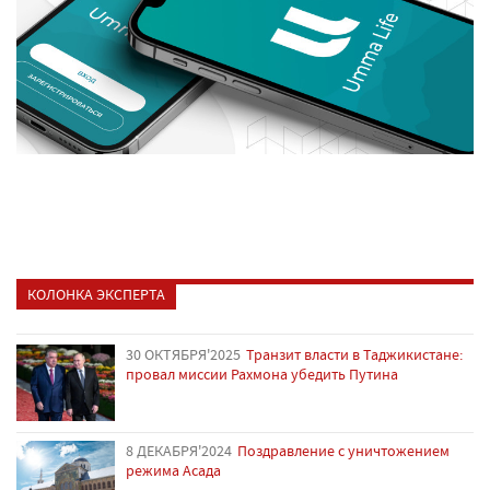
КОЛОНКА ЭКСПЕРТА
30 ОКТЯБРЯ'2025
Транзит власти в Таджикистане:
провал миссии Рахмона убедить Путина
8 ДЕКАБРЯ'2024
Поздравление с уничтожением
режима Асада