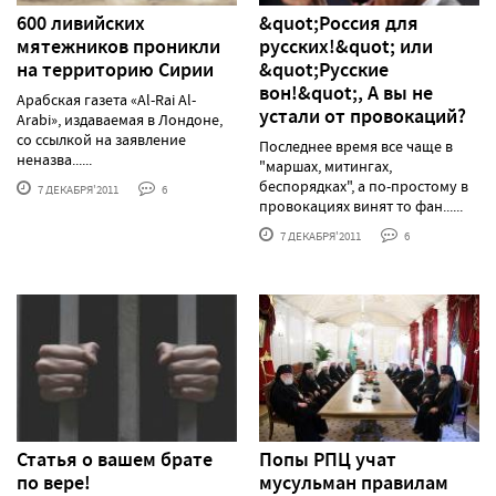
600 ливийских
&quot;Россия для
мятежников проникли
русских!&quot; или
на территорию Сирии
&quot;Русские
вон!&quot;, А вы не
Арабская газета «Al-Rai Al-
устали от провокаций?
Arabi», издаваемая в Лондоне,
со ссылкой на заявление
Последнее время все чаще в
неназва......
"маршах, митингах,
беспорядках", а по-простому в
7 ДЕКАБРЯ'2011
6
провокациях винят то фан......
7 ДЕКАБРЯ'2011
6
Статья о вашем брате
Попы РПЦ учат
по вере!
мусульман правилам