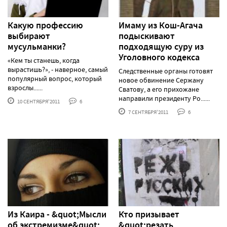
Какую профессию
Имаму из Кош-Агача
выбирают
подыскивают
мусульманки?
подходящую суру из
Уголовного кодекса
«Кем ты станешь, когда
вырастишь?», - наверное, самый
Следственные органы готовят
популярный вопрос, который
новое обвинение Сержану
взрослы......
Сватову, а его прихожане
направили президенту Ро......
10 СЕНТЯБРЯ'2011
6
7 СЕНТЯБРЯ'2011
6
Из Каира - &quot;Мысли
Кто призывает
об экстремизме&quot;
&quot;резать