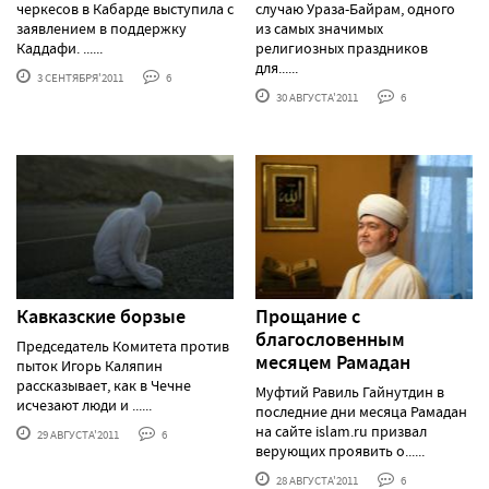
черкесов в Кабарде выступила с
случаю Ураза-Байрам, одного
заявлением в поддержку
из самых значимых
Каддафи. ......
религиозных праздников
для......
3 СЕНТЯБРЯ'2011
6
30 АВГУСТА'2011
6
Кавказские борзые
Прощание с
благословенным
Председатель Комитета против
месяцем Рамадан
пыток Игорь Каляпин
рассказывает, как в Чечне
Муфтий Равиль Гайнутдин в
исчезают люди и ......
последние дни месяца Рамадан
на сайте islam.ru призвал
29 АВГУСТА'2011
6
верующих проявить о......
28 АВГУСТА'2011
6