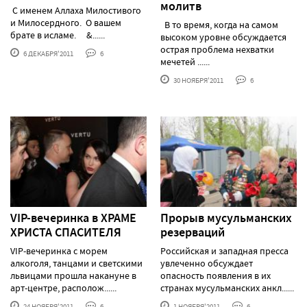
молитв
С именем Аллаха Милостивого
и Милосердного. О вашем
В то время, когда на самом
брате в исламе. &......
высоком уровне обсуждается
острая проблема нехватки
6 ДЕКАБРЯ'2011
6
мечетей ......
30 НОЯБРЯ'2011
6
VIP-вечеринка в ХРАМЕ
Прорыв мусульманских
ХРИСТА СПАСИТЕЛЯ
резерваций
VIP-вечеринка с морем
Российская и западная пресса
алкоголя, танцами и светскими
увлеченно обсуждает
львицами прошла накануне в
опасность появления в их
арт-центре, располож......
странах мусульманских анкл......
24 НОЯБРЯ'2011
6
1 НОЯБРЯ'2011
6