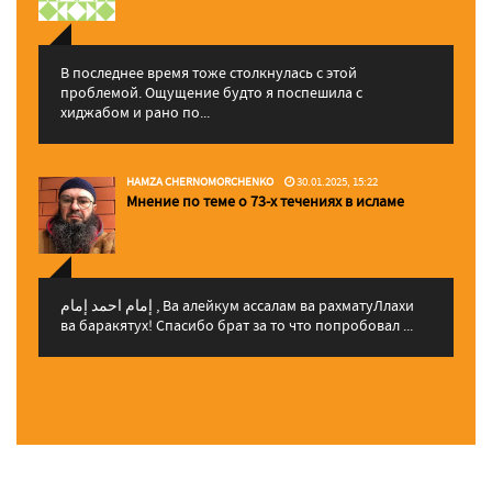
В последнее время тоже столкнулась с этой
проблемой. Ощущение будто я поспешила с
хиджабом и рано по...
HAMZA CHERNOMORCHENKO
30.01.2025, 15:22
Мнение по теме о 73-х течениях в исламе
إمام احمد إمام , Ва алейкум ассалам ва рахматуЛлахи
ва баракятух! Спасибо брат за то что попробовал ...