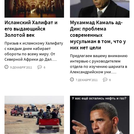
Исламский Халифат и
Мухаммад Камаль ад-
его выдающийся
Дин: проблема
Золотой век
современных
мусульман в том, что у
Призыв к исламскому Халифату
них нет цели
с каждым днем набирает
обороты по всему миру. От
Предлагаем вашему вниманию
Северной Африки до Дал......
интервью с руководителем
отдела по изучению шариата в
9 ДЕКАБРЯ'2011
6
Александрийском уни......
7 ДЕКАБРЯ'2011
6