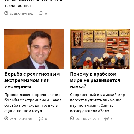
что на "Аль-Азхаре" как оплоте
традиционног......
30 ДЕКАБРЯ'2011
6
Борьба с религиозным
Почему в арабском
экстремизмом или
мире не развивается
иноверием
наука?
Провозглашено продолжение
Современный исламский мир
борьбы с экстремизмом. Такая
перестал уделять внимание
борьба происходит только в
научной жизни. Сейчас
единственном госуд......
исследователи «Золот......
25 ДЕКАБРЯ'2011
6
25 ДЕКАБРЯ'2011
6