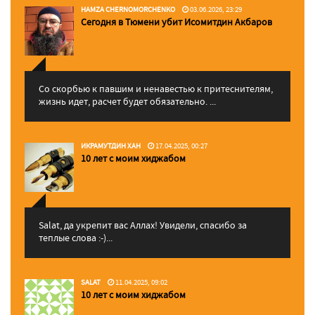
HAMZA CHERNOMORCHENKO
03.06.2026, 23:29
Сегодня в Тюмени убит Исомитдин Акбаров
Со скорбью к павшим и ненавестью к притеснителям,
жизнь идет, расчет будет обязательно. ...
ИКРАМУТДИН ХАН
17.04.2025, 00:27
10 лет с моим хиджабом
Salat, да укрепит вас Аллаx! Увидели, спасибо за
теплые слова :-)...
SALAT
11.04.2025, 09:02
10 лет с моим хиджабом