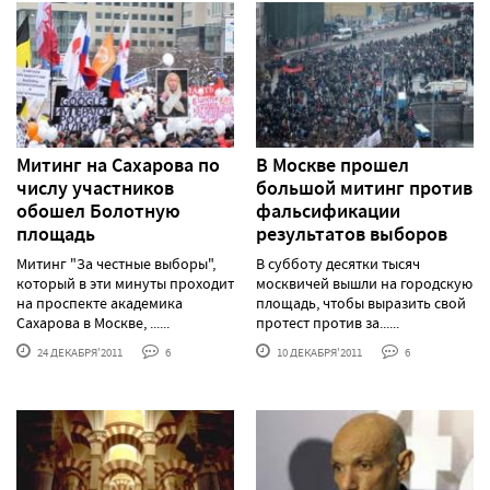
Митинг на Сахарова по
В Москве прошел
числу участников
большой митинг против
обошел Болотную
фальсификации
площадь
результатов выборов
Митинг "За честные выборы",
В субботу десятки тысяч
который в эти минуты проходит
москвичей вышли на городскую
на проспекте академика
площадь, чтобы выразить свой
Сахарова в Москве, ......
протест против за......
24 ДЕКАБРЯ'2011
6
10 ДЕКАБРЯ'2011
6