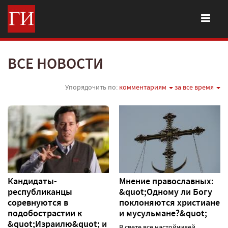
ВСЕ НОВОСТИ
Упорядочить по:
комментариям
за все время
Кандидаты-
Мнение православных:
республиканцы
&quot;Одному ли Богу
соревнуются в
поклоняются христиане
подобострастии к
и мусульмане?&quot;
&quot;Израилю&quot; и
В свете все настойчивей