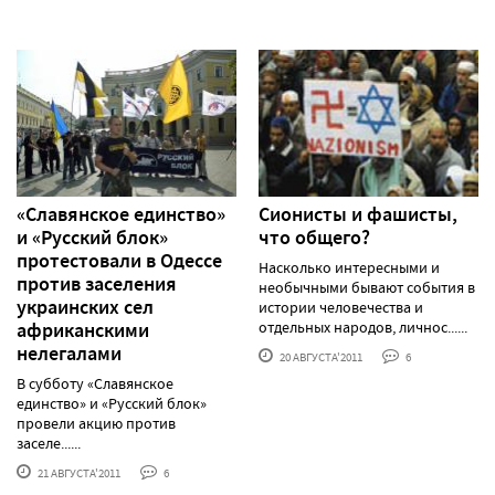
«Славянское единство»
Сионисты и фашисты,
и «Русский блок»
что общего?
протестовали в Одессе
Насколько интересными и
против заселения
необычными бывают события в
украинских сел
истории человечества и
африканскими
отдельных народов, личнос......
нелегалами
20 АВГУСТА'2011
6
В субботу «Славянское
единство» и «Русский блок»
провели акцию против
заселе......
21 АВГУСТА'2011
6