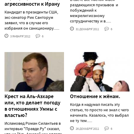
агрессивности к Ирану
раздающихся призывов и
побуждений к
Кандидат в президенты США,
межрелигиозному
экс-сенатор Рик Санторум
сотрудничеству и в......
заявил, что в случае его
избрания он санкциониру......
31 ДЕКАБРЯ'2011
6
3 ЯНВАРЯ'2012
6
Крест на Аль-Азхаре
Отношение к жёнам.
или, кто делает погоду
Когда я надумал писать эту
в отношениях Уммы с
статью, то просто не знал с чего
властью?
начинать. Казалось, что выбрал
не ту тем......
Исламовед Роман Силантьев в
интервью "Правде.Ру" сказал,
26 ДЕКАБРЯ'2011
6