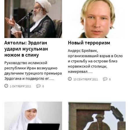
Аятоллы: Эрдоган
Новый терроризм
ударил мусульман
Андерс Брейвик,
ножом в спину
организовавший взрыв в Осло
и стрельбу на острове близ
Руководство исламской
норвежской столицы,
республики Иран возмущено
намеревал......
двуличием турецкого премьера
Эрдогана и подвергло ег......
10 СЕНТЯБРЯ'2011
6
1 ОКТЯБРЯ'2011
6