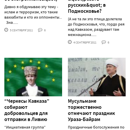
русских&quot; в
Давно я обдумываю эту тему -
Подмосковье?
ислам и терроризм, кто такие
ваххабиты и кто их оппоненты...
(А не та ли это птица долетела
Зна......
до Подмосковья, что, гордо рея
над Кавказом, раздувает там
5 СЕНТЯБРЯ'2011
6
межнациона......
4 СЕНТЯБРЯ'2011
6
“Черкесы Кавказа”
Мусульмане
собирают
торжественно
добровольцев для
отмечают праздник
отправки в Ливию
Ураза-Байрам
“Иициативная группа”
Праздничные богослужения по