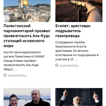
Палестинский
Египет: арестован
парламентарий призвал
подрыватель
провозгласить Аль-Кудс
газопровода
столицей исламского
Сотрудники службы
мира
безопасности Египта
арестовали 20-летнего
епутат законодательного
египтянина по подозрению в
органа Палестины от ХАМАС
участии в 10 ......
Ахмад Атаван призвал
провозгласить Аль-Кудс
28 ДЕКАБРЯ'2011
(Иерус......
28 ДЕКАБРЯ'2011