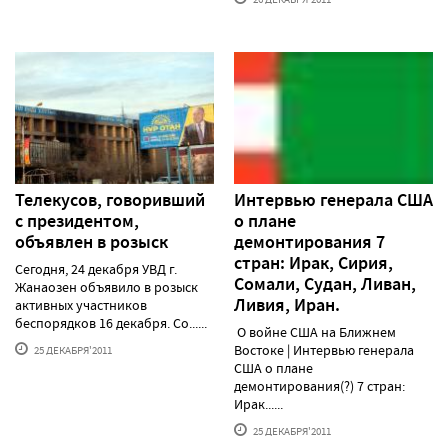
Телекусов, говоривший
Интервью генерала США
с президентом,
о плане
объявлен в розыск
демонтирования 7
стран: Ирак, Сирия,
Сегодня, 24 декабря УВД г.
Сомали, Судан, Ливан,
Жанаозен объявило в розыск
Ливия, Иран.
активных участников
беспорядков 16 декабря. Со......
О войне США на Ближнем
Востоке | Интервью генерала
25 ДЕКАБРЯ'2011
США о плане
демонтирования(?) 7 стран:
Ирак......
25 ДЕКАБРЯ'2011