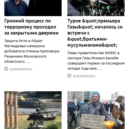
Громкий процесс по
Турне &quot;премьера
терроризму проходил
Газы&quot; началось со
за закрытыми дверями
встречи с
&quot;Братьями-
Защита Апти и Айшат
мусульманами&quot;
Магмадовых намерена
добиваться отмены приговора
Глава правительства ХАМАС в
Решением Московского
секторе Газы Исмаил Ханийя
областного ......
совершает первое за последние
четыре года меж......
28 ДЕКАБРЯ'2011
28 ДЕКАБРЯ'2011