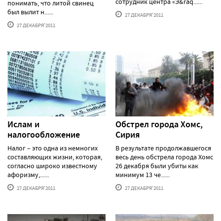
сотрудник центра «Э&raq......
понимать, что литой свинец
был вылит н......
27 ДЕКАБРЯ'2011
27 ДЕКАБРЯ'2011
Ислам и
Обстрел города Хомс,
налогообложение
Сирия
Налог – это одна из немногих
В результате продолжавшегося
составляющих жизни, которая,
весь день обстрела города Хомс
согласно широко известному
26 декабря были убиты как
афоризму,......
минимум 13 че......
27 ДЕКАБРЯ'2011
27 ДЕКАБРЯ'2011