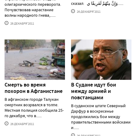
сказал: وَإِنَّ مِنْهُمْ لَفَرِيقًا ي......
олигархического переворота.
Почувствовав нарастание
26 ДЕКАБРЯ'2011
волны народного гнева,......
26 ДЕКАБРЯ'2011
Смерть во время
В Судане идут бои
похорон в Афганистане
между армией и
повстанцами
В афганском городе Талукан
смертник возрвался в толпе.
В суданском штате Северный
Местная полиция сообщила 25-
Дарфур в воскресенье
го декабря, что в......
продолжились бои между
правительственными войсками
26 ДЕКАБРЯ'2011
и......
26 ДЕКАБРЯ'2011