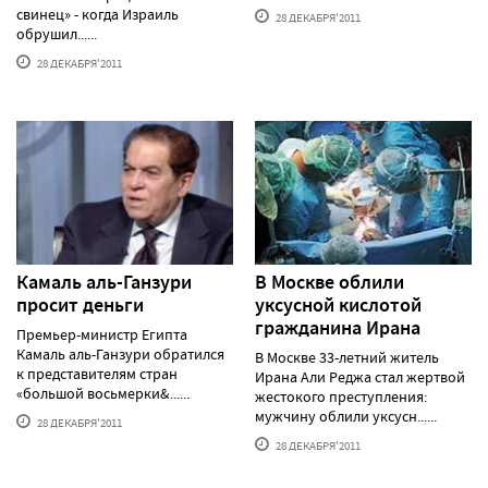
свинец» - когда Израиль
28 ДЕКАБРЯ'2011
обрушил......
28 ДЕКАБРЯ'2011
Камаль аль-Ганзури
В Москве облили
просит деньги
уксусной кислотой
гражданина Ирана
Премьер-министр Египта
Камаль аль-Ганзури обратился
В Москве 33-летний житель
к представителям стран
Ирана Али Реджа стал жертвой
«большой восьмерки&......
жестокого преступления:
мужчину облили уксусн......
28 ДЕКАБРЯ'2011
28 ДЕКАБРЯ'2011