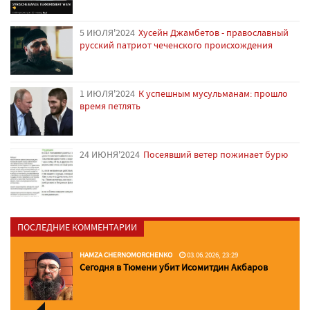
5 ИЮЛЯ'2024
Хусейн Джамбетов - православный
русский патриот чеченского происхождения
1 ИЮЛЯ'2024
К успешным мусульманам: прошло
время петлять
24 ИЮНЯ'2024
Посеявший ветер пожинает бурю
ПОСЛЕДНИЕ КОММЕНТАРИИ
HAMZA CHERNOMORCHENKO
03.06.2026, 23:29
Сегодня в Тюмени убит Исомитдин Акбаров