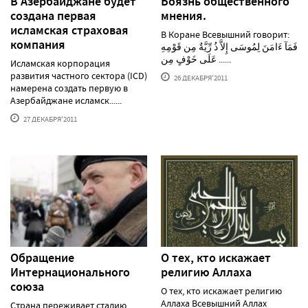
В Азербайджане будет
Боязнь общественного
создана первая
мнения.
исламская страховая
В Коране Всевышний говорит:
компания
فَمَآ ءَامَنَ لِمُوسَى إِلاَّ ذُ رِّيَّةٌ مِن قَوْمِهِ
عَلَى خَوْفٍ مِن ......
Исламская корпорация
развития частного сектора (ICD)
26 ДЕКАБРЯ'2011
намерена создать первую в
Азербайджане исламск......
27 ДЕКАБРЯ'2011
Обращение
О тех, кто искажает
Интернационального
религию Аллаха
союза
О тех, кто искажает религию
Аллаха Всевышний Аллах
Страна переживает стадию