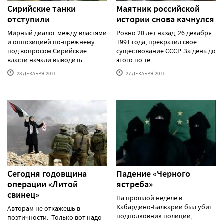
Сирийские танки
Маятник российской
отступили
истории снова качнулся
Мирный диалог между властями
Ровно 20 лет назад, 26 декабря
и оппозицией по-прежнему
1991 года, прекратил свое
под вопросом Сирийские
существование СССР. За день до
власти начали выводить ......
этого по те......
28 ДЕКАБРЯ'2011
27 ДЕКАБРЯ'2011
Сегодня годовщина
Падение «Черного
операции «Литой
ястреба»
свинец»
На прошлой неделе в
Кабардино-Балкарии был убит
Авторам не откажешь в
подполковник полиции,
поэтичности. Только вот надо