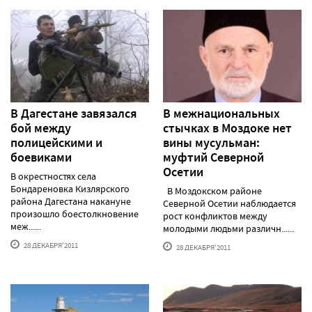
В Дагестане завязался
В межнациональных
бой между
стычках в Моздоке нет
полицейскими и
вины мусульман:
боевиками
муфтий Северной
Осетии
В окрестностях села
Бондареновка Кизлярского
В Моздокском районе
района Дагестана накануне
Северной Осетии наблюдается
произошло боестолкновение
рост конфликтов между
меж......
молодыми людьми различн......
28 ДЕКАБРЯ'2011
28 ДЕКАБРЯ'2011