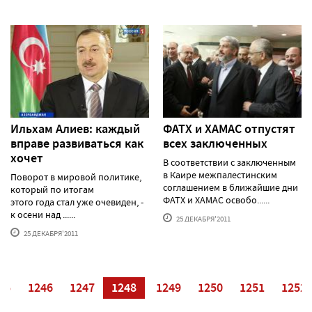
Ильхам Алиев: каждый
ФАТХ и ХАМАС отпустят
вправе развиваться как
всех заключенных
хочет
В соответствии с заключенным
в Каире межпалестинским
Поворот в мировой политике,
соглашением в ближайшие дни
который по итогам
ФАТХ и ХАМАС освобо......
этого года стал уже очевиден, -
к осени над ......
25 ДЕКАБРЯ'2011
25 ДЕКАБРЯ'2011
45
1246
1247
1248
1249
1250
1251
1252