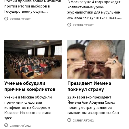
России прошла волна митингов
В Москве уже 4 года проходят
против итогов выборов в
коллективные уроки
Государственную дум......
журналистики для мусульман,
желающих научиться писат......
23 ЯНВАРЯ'2012
23 ЯНВАРЯ'2012
Ученые обсудили
Президент Йемена
причины конфликтов
покинул страну
Ученые в Москве обсудили
22 января экс-президент
причины и следствия
Йемена Али Абдулла Салех
конфликтов на Северном
покинул страну, вылетев
Кавказе. На состоявшемся
самолетом из аэропорта Сан......
здес......
23 ЯНВАРЯ'2012
23 ЯНВАРЯ'2012