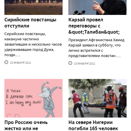
Сирийские повстанцы
Карзай провел
отступили
переговоры с
&quot;Талибан&quot;
Сирийские повстанцы,
накануне частично
Президент Афганистана Хамид
захватившие и несколько часов
Карзай заявил в субботу, что
удерживавшие город Дума,
лично встретился с
поздн......
представителями повстан......
23 ЯНВАРЯ'2012
23 ЯНВАРЯ'2012
Про Россию очень
На севере Нигерии
жестко или не
погибли 165 человек