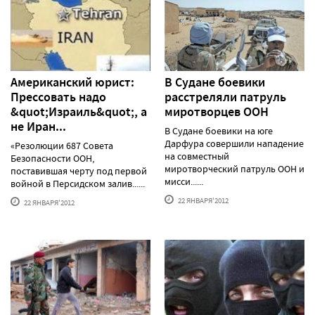
Американский юрист:
В Судане боевики
Прессовать надо
расстреляли патруль
&quot;Израиль&quot;, а
миротворцев ООН
не Иран...
В Судане боевики на юге
Дарфура совершили нападение
«Резолюции 687 Совета
на совместный
Безопасности ООН,
миротворческий патруль ООН и
поставившая черту под первой
мисси......
войной в Персидском залив......
22 ЯНВАРЯ'2012
22 ЯНВАРЯ'2012