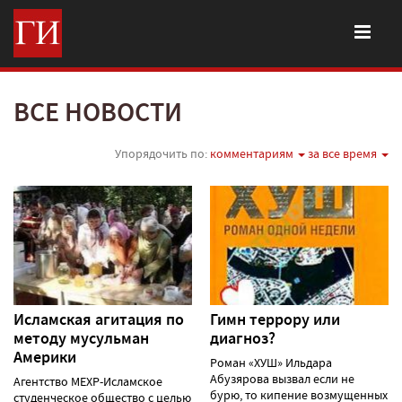
ВСЕ НОВОСТИ
Упорядочить по:
комментариям
за все время
Исламская агитация по
Гимн террору или
методу мусульман
диагноз?
Америки
Роман «ХУШ» Ильдара
Абузярова вызвал если не
Агентство МЕХР-Исламское
бурю, то кипение возмущенных
студенческое общество с целью