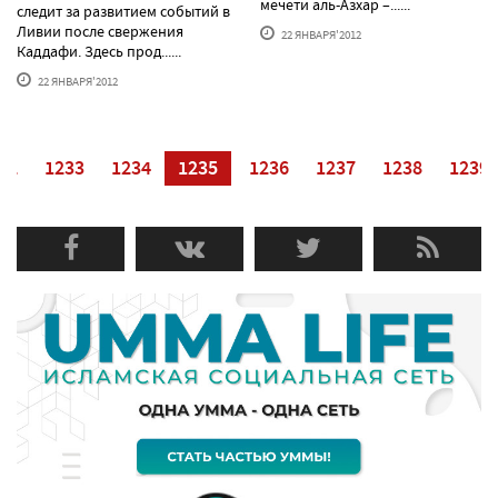
мечети аль-Азхар –......
следит за развитием событий в
Ливии после свержения
22 ЯНВАРЯ'2012
Каддафи. Здесь прод......
22 ЯНВАРЯ'2012
32
1233
1234
1235
1236
1237
1238
1239