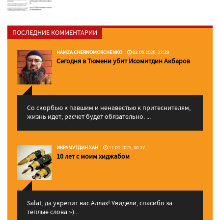
ПОСЛЕДНИЕ КОММЕНТАРИИ
HAMZA CHERNOMORCHENKO
03.06.2026, 23:29
Сегодня в Тюмени убит Исомитдин Акбаров
Со скорбью к павшим и ненавестью к притеснителям,
жизнь идет, расчет будет обязательно. ...
ИКРАМУТДИН ХАН
17.04.2025, 00:27
10 лет с моим хиджабом
Salat, да укрепит вас Аллаx! Увидели, спасибо за
теплые слова :-)...