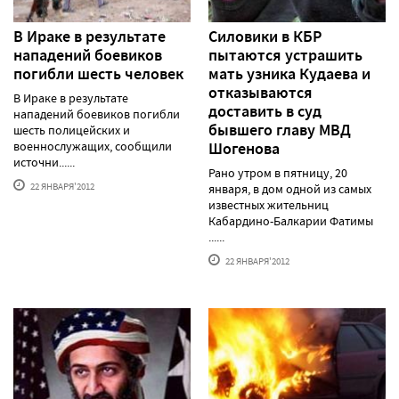
В Ираке в результате
Силовики в КБР
нападений боевиков
пытаются устрашить
погибли шесть человек
мать узника Кудаева и
отказываются
В Ираке в результате
доставить в суд
нападений боевиков погибли
бывшего главу МВД
шесть полицейских и
военнослужащих, сообщили
Шогенова
источни......
Рано утром в пятницу, 20
22 ЯНВАРЯ'2012
января, в дом одной из самых
известных жительниц
Кабардино-Балкарии Фатимы
......
22 ЯНВАРЯ'2012