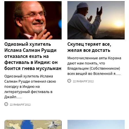
Одиозный хулитель
Скупец теряет все,
Ислама Салман Рушди
желая все достать
отказался ехать на
Многочисленные аяты Корана
фестиваль в Индии: он
дают нам понять, что
боится гнева мусульман
Владельцем (Собственником)
всех вещей во Вселенной я......
Одиозный хулитель Ислама
Салман Рушди отменил свою
22 ЯНВАРЯ'2012
поездку в Индию на
литературный фестиваль в
Джайп......
22 ЯНВАРЯ'2012