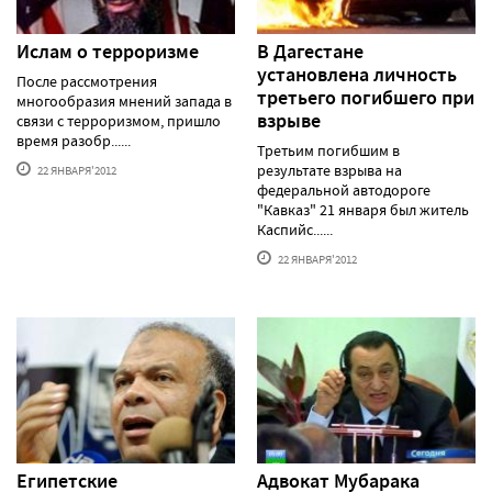
Ислам о терроризме
В Дагестане
установлена личность
После рассмотрения
третьего погибшего при
многообразия мнений запада в
взрыве
связи с терроризмом, пришло
время разобр......
Третьим погибшим в
результате взрыва на
22 ЯНВАРЯ'2012
федеральной автодороге
"Кавказ" 21 января был житель
Каспийс......
22 ЯНВАРЯ'2012
Египетские
Адвокат Мубарака