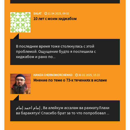
SALAT
11.04.2025, 09:02
10 лет с моим хиджабом
В последнее время тоже столкнулась с этой
проблемой. Ощущение будто я поспешила с
хиджабом и рано по...
HAMZA CHERNOMORCHENKO
30.01.2025, 15:22
Мнение по теме о 73-х течениях в исламе
إمام احمد إمام , Ва алейкум ассалам ва рахматуЛлахи
ва баракятух! Спасибо брат за то что попробовал ...