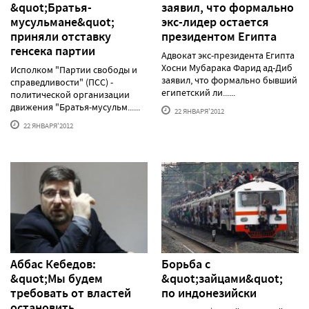
&quot;Братья-
заявил, что формально
мусульмане&quot;
экс-лидер остается
приняли отставку
президентом Египта
генсека партии
Адвокат экс-президента Египта
Хосни Мубарака Фарид ад-Диб
Исполком "Партии свободы и
заявил, что формально бывший
справедливости" (ПСС) -
египетский ли......
политической организации
движения "Братья-мусульм......
22 ЯНВАРЯ'2012
22 ЯНВАРЯ'2012
Аббас Кебедов:
Борьба с
&quot;Мы будем
&quot;зайцами&quot;
требовать от властей
по индонезийски
остановить