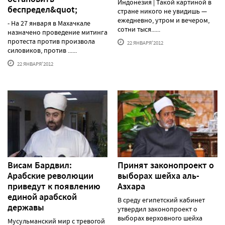
Индонезия | Такой картиной в
беспредел&quot;
стране никого не увидишь —
ежедневно, утром и вечером,
- На 27 января в Махачкале
сотни тыся......
назначено проведение митинга
протеста против произвола
22 ЯНВАРЯ'2012
силовиков, против ......
22 ЯНВАРЯ'2012
Висам Бардвил:
Принят законопроект о
Арабские революции
выборах шейха аль-
приведут к появлению
Азхара
единой арабской
В среду египетский кабинет
державы
утвердил законопроект о
выборах верховного шейха
Мусульманский мир с тревогой